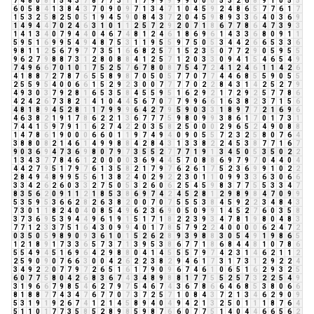
7
4
8
0
8
1
5
4
3
7
8
7
7
3
1
1
7
9
9
9
9
9
0
0
0
5
3
2
6
8
9
1
0
5
5
6
0
5
8
4
1
3
8
4
3
7
0
9
0
9
7
1
3
4
7
1
0
4
5
9
2
4
8
6
5
7
7
6
1
7
1
5
3
2
5
8
2
5
0
5
1
9
4
5
9
0
8
4
3
7
2
0
4
5
9
8
9
3
3
6
4
0
3
6
9
1
4
9
4
4
7
0
2
4
6
3
1
0
1
1
2
5
7
2
9
2
0
7
1
8
6
7
7
8
6
4
7
3
9
3
1
4
1
3
4
0
7
9
4
4
0
4
6
7
4
8
1
2
4
6
1
8
6
9
6
1
4
3
3
6
8
0
9
1
1
5
9
5
1
6
9
9
5
4
9
4
8
7
5
3
1
1
9
5
5
9
7
5
0
5
3
4
4
2
6
6
5
3
3
6
9
8
1
1
2
5
6
7
9
7
7
3
5
1
6
6
8
2
5
7
1
5
2
3
5
0
7
7
2
9
0
5
9
5
5
9
6
2
7
9
8
8
7
3
1
2
8
0
8
8
4
1
2
5
7
1
2
0
3
3
0
9
4
1
5
4
6
5
4
9
7
4
9
6
6
7
0
1
0
1
7
5
2
5
7
6
7
8
0
8
7
5
4
7
2
4
1
2
4
6
1
1
4
2
6
4
1
8
8
7
2
7
8
7
6
5
5
8
9
8
7
0
5
0
5
7
7
0
7
7
4
4
6
8
5
5
9
0
5
5
2
5
5
9
5
4
0
0
6
6
1
5
2
9
2
3
0
0
7
7
7
7
0
2
2
8
4
3
1
4
2
5
2
7
9
4
9
3
0
3
7
9
2
8
1
6
5
3
5
8
4
5
5
9
5
1
6
2
9
2
1
7
2
9
2
5
7
7
8
6
4
2
4
2
6
7
3
8
2
1
4
1
0
4
4
5
6
7
0
7
7
9
9
6
6
1
6
3
8
2
3
7
1
5
6
4
8
1
8
9
4
5
2
8
1
1
7
9
9
9
6
4
2
7
9
5
9
0
3
3
1
8
9
7
7
2
1
6
9
6
4
6
3
8
2
1
9
1
7
8
6
2
2
1
3
6
7
7
7
5
9
8
0
9
9
3
8
6
1
7
0
1
7
3
1
7
4
4
1
5
9
7
9
1
1
6
2
7
4
2
2
0
3
5
8
2
5
0
0
0
2
9
6
5
2
4
9
0
8
8
1
4
7
8
6
1
9
0
0
0
6
6
0
1
1
9
7
4
9
4
0
9
0
5
5
7
2
3
2
5
8
0
7
6
4
3
8
8
0
8
2
1
4
6
1
4
9
9
8
8
4
2
8
4
3
1
3
3
8
2
2
4
5
3
8
7
7
1
6
7
9
0
3
6
9
4
7
3
6
9
8
0
7
9
7
3
5
5
2
7
7
7
1
9
1
3
4
5
0
5
3
5
0
2
2
1
3
4
3
7
7
8
4
6
1
2
0
0
0
0
3
6
9
4
4
5
7
0
8
8
6
9
7
9
7
0
4
4
0
4
4
4
2
7
9
5
1
7
9
7
6
1
3
5
8
2
1
7
9
7
6
2
6
1
7
5
2
3
6
9
9
1
0
2
2
2
8
4
9
4
8
9
9
5
5
6
1
3
8
2
4
0
2
9
2
2
3
0
1
1
0
9
9
3
3
6
3
0
6
6
3
3
4
2
6
2
6
0
3
3
2
7
5
0
5
3
2
6
0
6
2
5
4
5
9
8
3
7
7
5
5
3
3
4
7
8
3
5
6
2
0
9
1
1
2
1
8
5
3
8
6
9
7
4
2
4
5
2
8
1
2
9
8
9
8
4
7
0
9
9
5
3
5
9
5
3
6
6
2
8
2
6
3
8
2
0
0
7
0
7
5
5
5
3
8
4
5
9
2
2
3
4
8
4
3
7
3
0
1
1
8
2
4
0
4
0
8
5
4
9
6
2
3
6
9
0
5
0
9
9
1
4
5
2
7
6
0
3
5
8
3
7
3
6
9
5
3
9
4
4
9
6
1
9
1
5
1
7
1
8
2
2
3
9
3
4
7
8
1
9
8
0
4
8
3
7
7
1
2
3
3
7
5
1
6
4
3
0
9
9
4
0
1
7
8
5
7
9
2
2
4
0
0
0
0
6
2
4
7
2
0
3
5
0
5
9
8
9
0
9
3
6
1
0
1
5
2
6
2
8
9
3
9
8
8
3
0
5
4
9
1
9
8
6
5
1
2
1
8
9
1
7
3
3
6
5
7
3
7
1
3
9
5
3
8
6
7
7
1
8
6
8
4
4
8
1
0
7
8
6
5
5
4
9
4
5
1
6
9
6
4
2
9
8
8
0
4
1
4
5
5
5
7
9
7
4
2
3
1
4
6
2
1
1
2
2
5
9
0
9
0
7
6
6
3
0
0
4
2
6
2
2
3
8
2
9
4
6
1
7
3
1
7
3
1
2
9
2
2
4
3
4
9
2
2
0
7
7
9
7
2
6
5
1
6
1
7
9
0
9
6
7
4
6
1
0
6
5
1
6
2
9
3
2
5
6
0
7
7
5
8
0
4
2
6
8
3
6
7
4
3
4
8
9
8
8
1
7
7
5
5
2
5
7
3
2
2
5
4
9
3
1
9
6
6
7
9
8
5
4
6
2
7
9
7
5
4
6
7
4
3
6
7
8
6
6
4
6
8
5
3
8
0
6
6
8
1
8
8
7
7
4
3
4
7
6
7
7
0
7
3
7
2
5
7
1
0
8
4
3
7
2
1
3
4
6
2
9
0
9
5
3
1
9
1
9
2
6
7
4
1
2
1
4
5
8
9
4
0
4
9
4
2
1
3
2
5
0
1
1
1
8
7
6
4
5
1
1
0
1
7
7
3
5
8
5
2
8
9
8
5
9
8
7
6
6
0
7
7
5
1
4
0
4
4
6
6
5
6
2