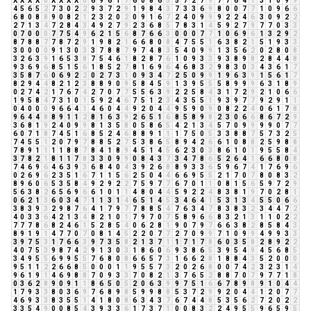
X
X
X
X
0
X
X
X
X
0
6
9
6
1
7
6
0
8
6
5
5
7
2
7
9
7
7
6
4
1
3
1
0
9
9
4
5
6
5
2
7
3
0
2
2
9
3
7
2
9
1
9
8
4
3
7
3
3
6
9
8
0
0
7
7
1
0
9
6
6
6
8
0
8
8
9
0
8
2
1
2
3
2
0
2
0
9
1
6
7
2
4
0
9
9
9
2
2
4
6
3
0
9
2
2
2
7
1
3
4
7
2
8
4
3
4
9
2
7
9
2
3
6
8
5
7
8
3
1
4
5
9
2
7
9
7
7
0
3
3
0
7
0
0
0
7
7
5
4
9
6
2
1
5
6
8
7
6
6
3
0
0
0
7
7
1
0
6
9
6
1
3
2
9
2
8
7
8
8
7
7
8
7
2
9
1
9
8
2
1
6
6
8
0
8
4
7
5
5
1
6
3
8
2
1
5
1
9
3
3
3
0
0
0
0
9
1
3
0
3
3
7
8
8
7
9
7
4
8
3
5
4
0
9
9
1
3
5
6
2
0
2
8
0
8
3
2
6
3
9
1
6
5
3
8
7
5
4
6
1
8
2
8
7
6
1
0
9
3
3
9
3
8
9
8
2
8
4
4
8
9
3
6
9
6
8
5
1
5
6
1
8
5
2
7
8
1
6
9
6
4
6
8
3
2
9
8
3
0
3
4
3
6
1
7
3
5
8
7
6
0
6
9
2
2
0
2
7
3
1
0
9
3
4
7
2
5
0
9
9
1
9
6
3
9
1
5
6
1
7
8
2
9
4
4
8
2
1
2
3
8
8
9
0
9
5
8
4
5
9
1
3
9
5
5
5
8
9
9
9
6
3
1
8
9
0
2
7
4
2
1
7
6
7
4
2
7
0
7
7
5
5
6
3
9
2
2
5
8
4
3
1
7
2
9
2
1
0
6
6
1
9
5
8
4
7
3
1
0
1
5
9
2
4
6
7
5
1
2
3
4
3
5
5
1
9
3
9
7
7
9
2
9
1
1
0
4
0
0
0
9
6
6
4
1
4
6
0
4
4
9
2
0
4
4
9
5
9
0
9
0
8
2
2
4
0
6
1
7
8
9
6
4
4
8
8
9
1
1
2
8
1
6
3
9
2
6
5
1
6
8
5
8
9
8
2
3
0
6
6
8
6
7
2
9
3
6
8
1
9
2
4
0
9
9
8
1
3
5
8
0
5
8
6
5
4
2
1
3
4
5
7
0
9
9
9
9
0
7
7
6
0
7
1
8
7
4
5
1
6
8
5
2
4
6
8
8
9
1
1
1
7
5
0
5
3
3
8
8
7
5
7
3
2
5
7
4
5
5
1
2
0
7
9
7
8
8
5
2
7
5
3
8
6
5
8
9
4
2
6
6
1
0
8
8
2
5
9
8
8
7
8
9
1
1
1
1
8
8
7
8
4
1
8
9
4
5
1
4
5
6
2
3
0
3
8
6
1
0
1
9
5
5
8
4
3
7
8
2
1
8
1
1
7
8
3
3
0
9
9
0
8
4
3
7
3
4
7
8
6
5
2
6
4
1
6
6
8
0
8
7
4
6
9
6
4
6
3
9
3
6
8
4
0
4
3
9
2
6
8
8
9
3
3
6
5
9
6
7
4
1
7
6
9
6
0
2
6
9
6
2
3
5
1
6
7
1
1
5
6
2
5
0
4
4
6
6
9
5
5
2
1
7
0
7
8
0
8
3
2
8
9
6
0
6
5
3
5
8
4
9
2
9
2
2
7
5
9
7
7
6
7
0
1
1
0
8
1
5
6
5
9
7
2
9
5
6
3
8
2
6
5
6
9
6
6
1
0
1
1
4
8
0
4
4
5
9
2
2
4
8
3
8
1
9
7
0
2
8
1
0
6
2
1
3
6
0
3
4
7
1
1
3
1
4
6
5
1
4
5
3
4
6
4
1
5
3
1
3
4
5
5
0
6
6
3
8
3
9
3
2
9
8
7
6
4
1
7
9
7
7
8
8
5
4
7
6
3
4
7
8
3
8
3
2
3
4
4
7
2
4
0
3
3
6
4
2
1
3
4
8
2
1
0
1
7
9
7
0
7
5
8
9
6
6
8
3
2
1
3
1
1
0
2
2
7
7
7
8
6
8
2
4
6
1
5
2
8
5
4
0
6
2
8
1
9
0
7
9
7
6
6
3
8
2
8
5
8
4
3
8
9
1
9
1
4
7
7
0
7
0
8
1
4
5
2
2
0
7
7
2
7
0
9
9
7
1
0
9
9
4
9
9
3
3
3
9
7
5
3
1
7
6
6
3
9
7
3
5
8
2
1
3
7
1
1
7
1
7
8
6
0
3
5
8
2
8
9
2
2
4
0
7
5
3
9
8
7
4
2
9
1
3
0
3
1
8
6
0
6
9
3
8
6
5
3
9
5
4
9
4
5
6
8
5
3
4
9
5
5
6
9
9
5
5
7
6
8
0
8
6
6
5
7
3
1
6
6
2
8
1
8
8
4
3
5
2
0
0
0
9
5
1
1
2
2
6
6
8
5
0
0
0
1
1
9
5
5
7
3
2
0
2
6
8
0
0
7
4
2
3
2
3
1
4
9
6
1
9
1
4
6
9
8
8
7
0
9
3
3
7
0
8
2
1
3
7
6
5
2
8
8
7
0
7
9
7
7
1
8
0
3
6
2
8
9
0
9
1
1
8
6
5
0
5
2
0
6
3
9
9
7
5
1
6
6
7
8
9
8
9
1
0
4
4
1
7
9
3
3
8
0
3
6
9
7
6
8
9
8
5
9
9
8
8
5
3
7
2
9
9
2
0
4
4
1
2
0
7
7
4
6
9
3
3
8
3
5
5
1
4
1
8
0
8
6
3
4
3
7
6
7
4
4
8
5
3
5
6
2
7
2
0
2
2
3
3
5
4
9
0
0
8
5
4
3
9
3
3
6
1
7
3
7
1
0
0
8
3
2
2
4
9
5
5
9
6
5
9
5