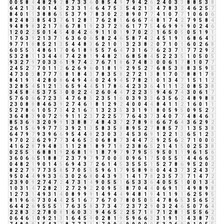
0
0
5
8
4
4
8
2
9
2
8
7
3
3
6
0
8
5
4
9
7
9
4
2
6
2
4
0
3
3
8
8
5
3
8
6
4
2
1
3
4
0
1
4
5
2
3
3
1
4
6
4
7
5
3
5
4
2
1
3
4
7
8
3
2
4
6
2
5
7
8
4
0
1
1
3
8
8
6
5
5
3
7
9
7
8
3
0
2
2
8
9
0
7
7
4
1
0
7
7
1
0
6
0
6
8
2
4
8
3
8
5
4
3
7
6
1
2
8
1
7
6
2
8
1
6
6
6
7
4
8
1
7
4
2
7
9
5
8
4
9
4
8
9
8
3
2
1
7
8
6
7
8
1
9
2
3
7
2
9
6
1
7
7
5
4
6
9
9
9
9
0
2
4
6
1
2
0
2
2
5
0
1
4
5
4
0
4
2
6
9
1
1
0
1
9
7
0
2
2
1
6
5
0
5
0
5
1
9
1
1
7
6
3
9
2
1
3
7
1
6
3
6
0
6
5
8
2
4
6
5
8
7
4
2
4
5
1
9
1
6
8
6
4
1
9
7
7
1
8
8
5
2
1
3
5
4
4
8
3
6
2
1
0
1
3
2
3
8
2
0
7
1
0
1
6
0
2
6
8
6
0
5
5
1
4
8
6
1
7
0
6
1
8
9
5
5
7
6
4
7
3
1
6
7
6
2
3
7
1
7
7
2
9
2
5
3
2
8
1
1
3
4
4
8
7
4
2
8
1
9
4
8
2
1
6
8
5
8
4
5
2
2
3
5
1
0
5
0
5
9
3
2
7
9
7
0
3
3
6
1
9
7
4
2
7
6
7
1
8
6
7
4
8
3
0
0
6
1
7
8
1
0
7
7
2
4
5
2
7
7
0
1
1
2
6
2
6
9
6
0
1
8
1
9
2
9
5
2
7
6
8
5
3
8
8
3
5
9
5
4
7
3
0
3
8
7
7
7
5
8
1
8
4
3
7
8
3
5
8
2
7
2
1
3
8
1
7
0
7
8
8
1
7
8
8
4
1
9
1
4
2
8
0
8
6
4
9
4
4
0
2
4
9
4
5
7
8
2
1
0
1
3
4
7
1
5
1
1
2
3
2
8
5
4
5
1
2
1
3
6
5
9
4
4
5
1
7
8
6
4
2
3
3
6
4
1
1
1
2
0
8
5
3
8
3
4
5
8
4
5
3
7
5
3
0
0
2
2
4
2
6
0
4
4
7
2
2
3
5
9
4
6
7
4
3
0
6
1
7
5
7
6
0
6
6
7
2
3
5
4
7
6
8
5
2
3
5
1
6
0
3
9
3
3
6
3
5
6
2
4
8
9
8
8
2
3
0
8
8
8
4
6
3
9
2
7
4
6
1
8
1
2
9
2
4
0
0
4
4
8
4
1
1
2
1
6
0
1
1
5
2
7
8
6
1
0
5
7
3
4
2
1
6
7
1
3
2
3
5
3
3
1
9
1
8
0
5
9
5
0
9
5
2
7
3
6
4
8
3
9
0
7
2
9
9
1
1
2
3
7
2
2
5
7
7
6
4
3
7
3
4
0
7
7
4
8
4
6
1
8
5
3
6
9
3
2
0
9
9
1
3
8
8
7
4
8
4
3
7
2
7
8
9
8
6
6
7
6
4
3
6
2
9
2
2
6
1
5
6
9
9
7
7
5
3
9
2
1
3
5
8
3
5
8
8
9
5
2
7
8
8
5
7
3
1
3
5
3
8
6
4
7
9
7
9
3
9
6
6
9
5
4
4
8
2
3
0
3
3
4
5
3
6
9
1
2
2
1
3
6
5
1
2
3
9
7
0
2
2
6
2
9
7
7
3
4
6
5
2
0
6
8
8
7
3
4
4
7
2
9
2
5
6
2
7
1
0
0
0
4
1
6
2
8
7
9
4
8
3
1
1
2
8
1
8
9
7
1
8
2
3
8
6
5
2
1
4
1
5
0
2
5
3
8
0
2
5
5
1
6
8
8
1
9
2
6
8
1
9
1
8
7
9
7
9
7
9
5
5
9
5
0
1
1
9
6
1
5
6
3
6
0
6
6
5
1
8
8
7
2
3
7
9
7
9
7
0
0
0
0
9
6
1
7
5
0
5
5
1
4
4
6
6
3
0
4
8
2
1
9
0
1
4
5
6
9
4
3
7
2
6
1
4
5
3
5
5
5
1
5
2
7
8
6
9
5
2
0
2
8
2
2
7
9
7
7
3
5
8
5
7
0
5
5
5
9
6
1
7
9
5
8
9
8
0
4
4
3
7
3
2
4
3
7
9
5
0
4
4
9
9
3
3
6
3
0
2
6
8
0
4
3
9
3
1
4
1
7
8
2
3
5
7
3
7
1
4
7
2
2
3
9
0
9
2
7
4
7
2
4
7
3
1
4
9
0
5
5
1
6
5
3
3
6
4
0
5
5
1
0
0
1
3
4
1
0
3
1
4
7
2
8
2
1
2
7
2
9
2
2
0
9
5
5
8
7
0
4
4
0
6
9
1
1
4
9
8
9
8
1
2
7
3
1
4
9
3
1
4
0
8
9
9
9
1
4
9
4
4
9
4
8
1
9
4
1
1
9
1
6
2
5
9
5
8
1
9
6
6
7
3
0
4
4
2
5
1
6
7
7
6
7
0
7
8
0
5
0
5
4
7
8
6
5
3
5
6
5
2
6
4
4
2
6
9
5
5
5
1
7
6
3
5
8
3
7
3
4
7
2
3
7
2
9
0
3
2
4
6
5
0
7
6
4
2
2
8
3
2
2
7
8
0
8
1
6
0
3
3
9
4
6
5
2
2
5
7
1
8
7
1
2
8
1
5
5
5
6
2
0
6
4
6
1
0
9
2
1
3
1
6
4
5
9
0
2
8
1
9
5
9
6
6
3
3
1
9
1
1
4
3
8
7
6