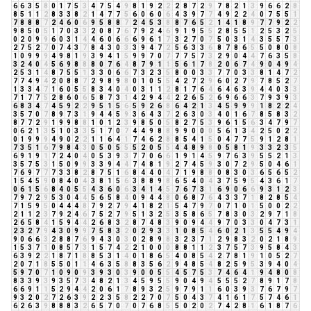
6
6
3
5
8
0
1
7
5
3
4
7
5
4
9
8
1
9
2
2
2
8
7
2
9
7
8
2
1
3
9
6
6
2
8
8
5
1
1
2
8
3
3
8
2
1
4
7
7
5
6
0
6
0
6
4
3
9
7
7
4
9
2
2
4
0
7
5
5
1
7
8
8
8
7
2
4
6
0
6
9
5
8
8
7
2
4
5
3
8
8
7
6
5
2
1
4
1
8
9
7
7
9
2
2
9
8
5
0
5
1
7
0
3
3
2
0
8
7
6
7
9
2
4
6
9
1
9
5
5
2
8
5
5
1
2
5
3
2
5
0
2
0
9
9
6
0
3
1
4
4
6
0
6
6
6
9
6
1
7
3
2
7
0
7
5
0
3
1
4
3
5
5
7
3
2
7
5
2
7
0
7
4
3
7
8
4
3
0
3
3
9
4
7
2
5
6
3
3
6
8
7
8
6
5
5
0
8
0
8
1
0
9
9
9
4
9
8
1
9
3
9
4
1
5
9
9
7
0
7
7
7
5
7
3
2
9
0
4
4
7
6
3
5
8
3
2
4
0
4
5
6
9
8
8
8
0
7
6
4
8
7
9
1
1
5
6
1
7
8
2
0
6
7
4
9
0
4
9
4
2
5
3
1
4
8
7
5
5
1
3
3
0
6
6
7
3
2
3
5
8
0
0
3
3
7
7
0
3
3
8
1
4
7
2
7
7
4
9
4
2
0
8
8
7
2
9
8
9
8
0
1
0
5
5
4
2
7
2
9
6
0
2
7
9
7
8
5
2
7
1
3
3
4
7
1
6
0
5
5
8
3
4
0
4
0
3
1
1
2
8
1
7
6
4
6
4
6
3
9
4
4
0
3
3
7
1
7
7
5
2
8
6
0
6
5
8
7
3
1
4
2
9
4
4
2
2
6
5
2
6
9
6
6
3
7
9
3
9
3
6
8
3
4
7
4
5
9
2
2
9
5
1
5
6
5
9
2
6
8
6
4
2
1
3
4
5
9
9
9
1
8
2
2
4
3
5
7
0
7
8
9
7
3
1
9
4
4
5
9
3
6
4
3
7
2
6
3
0
3
4
0
1
6
7
8
5
8
3
2
8
7
7
2
9
1
9
9
8
8
1
0
1
2
3
9
8
5
0
5
8
2
7
5
3
9
6
1
5
6
3
4
7
9
7
0
6
2
1
3
5
1
0
3
3
5
1
7
0
7
4
4
9
8
8
9
9
0
0
0
5
6
1
3
4
2
5
0
2
2
0
1
9
9
9
4
9
0
2
2
1
1
6
4
1
7
4
6
2
8
8
5
4
1
5
0
4
7
7
5
9
1
2
8
1
7
3
5
1
6
7
9
8
4
3
0
5
0
5
5
5
2
0
5
5
4
4
8
9
8
0
5
8
1
9
3
3
2
3
5
6
9
1
9
1
7
2
4
0
4
0
5
3
9
3
7
7
0
6
6
1
9
1
4
5
9
7
6
3
9
5
5
2
1
3
3
5
7
5
3
1
5
0
9
9
3
3
9
4
4
7
4
8
1
9
2
7
4
5
9
3
0
7
2
9
5
0
4
6
1
7
6
9
7
7
7
3
3
8
2
8
7
5
1
6
8
4
4
0
4
7
1
9
8
8
0
8
3
0
3
6
5
6
5
2
1
5
4
5
9
0
8
4
0
4
3
8
1
5
6
3
8
8
9
8
6
5
4
0
4
3
7
5
9
5
4
3
6
1
7
0
6
1
5
6
8
4
0
5
5
4
3
6
0
6
3
4
1
4
5
7
6
7
3
1
6
9
0
6
6
9
3
1
2
3
7
9
7
2
9
5
3
0
4
4
5
6
5
8
4
0
9
4
4
8
0
6
8
7
6
4
3
3
7
1
8
2
8
5
4
7
1
5
9
5
0
4
4
4
8
7
9
2
7
9
4
1
8
2
1
5
4
7
9
7
0
7
1
0
1
5
0
0
2
2
2
1
1
2
3
7
9
2
4
6
7
5
2
7
9
5
1
3
2
5
3
5
8
6
5
7
8
3
0
3
2
9
7
1
8
2
6
5
8
4
1
5
9
4
4
2
6
8
3
2
8
7
4
8
3
9
0
9
4
4
9
7
0
3
3
0
4
7
3
1
2
3
2
7
9
4
3
0
9
9
7
5
8
3
2
0
2
9
3
3
1
0
8
5
4
6
0
2
1
3
5
5
4
9
4
9
0
6
6
3
2
8
8
7
6
9
4
3
0
3
0
2
8
9
8
3
2
3
7
1
2
9
8
3
2
0
2
1
8
9
1
5
3
7
1
0
8
5
7
3
1
5
7
4
2
2
1
0
0
0
8
8
1
1
2
3
7
5
7
3
9
5
8
4
3
6
3
9
2
2
1
8
7
1
8
8
5
3
1
4
0
1
8
6
5
4
0
8
5
4
2
7
8
1
9
1
0
5
2
7
2
0
7
1
8
5
5
0
1
1
4
6
3
5
8
8
3
5
6
2
9
4
8
5
4
8
2
5
9
5
3
9
4
0
4
5
9
7
0
7
1
0
9
0
9
3
9
3
0
3
9
0
0
5
5
4
5
7
5
3
7
4
6
4
1
9
4
8
0
8
8
3
3
9
3
9
3
5
7
3
4
8
2
1
3
4
5
9
5
5
9
0
4
9
4
5
5
5
2
7
8
9
1
7
8
6
6
9
1
1
5
2
9
4
4
2
0
6
1
7
8
9
3
2
5
9
7
9
1
1
6
0
3
9
3
7
6
7
9
7
9
3
2
0
2
7
2
6
3
9
2
2
3
5
8
2
2
7
0
7
5
0
4
3
7
4
1
6
1
7
5
7
4
6
1
6
2
6
3
9
8
8
8
3
2
6
5
7
0
7
0
7
6
8
5
5
0
2
0
2
7
4
2
8
1
6
1
8
7
6