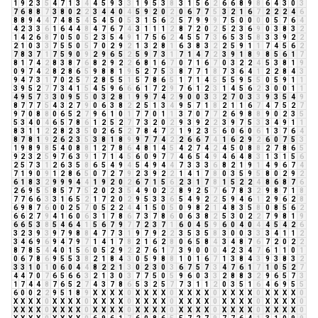
1
9
2
3
5
4
7
1
3
4
4
5
9
3
3
1
9
5
3
8
3
1
5
6
2
6
6
8
9
8
6
4
3
0
3
7
6
8
8
7
3
8
0
2
2
3
4
4
0
4
5
9
2
0
2
0
6
7
7
5
3
2
1
6
7
2
2
2
4
6
8
8
9
4
4
7
4
8
5
4
5
4
5
0
5
3
1
5
6
2
5
7
9
9
9
7
5
0
0
0
0
5
7
6
4
4
2
3
3
6
1
6
4
4
8
4
7
6
7
4
3
1
1
1
2
8
7
2
0
2
5
2
3
6
9
0
3
8
3
2
1
4
2
6
8
7
0
5
0
5
2
3
5
4
9
1
7
5
6
2
4
5
5
7
3
6
5
3
5
8
3
3
9
2
2
2
1
0
3
3
7
5
5
0
5
7
0
2
9
2
1
3
2
8
1
6
3
8
3
2
2
5
9
1
1
7
4
5
6
2
7
8
3
7
1
7
5
9
0
9
2
9
6
5
2
5
9
7
3
1
7
1
4
7
2
3
9
1
8
9
8
5
6
1
7
8
1
7
4
2
8
3
8
7
6
8
2
9
2
2
6
8
1
6
7
0
7
1
6
7
0
3
2
2
4
5
3
8
1
9
0
9
7
4
2
8
2
8
6
5
9
8
8
1
9
5
2
7
5
3
8
7
7
1
8
7
3
6
4
1
2
2
8
4
3
9
4
7
3
1
7
0
2
5
7
2
8
5
5
1
5
7
8
6
5
1
7
1
4
5
5
5
9
5
5
0
5
9
1
1
3
9
5
2
7
7
3
4
1
5
4
5
9
6
6
6
1
7
2
9
7
6
1
2
3
1
4
5
6
2
3
0
0
1
1
4
9
5
7
3
3
0
9
5
5
0
3
2
8
1
9
9
7
4
2
9
0
0
3
3
2
7
0
3
3
9
3
5
4
9
8
7
7
7
5
4
3
2
7
9
0
6
3
8
2
2
5
1
3
4
9
5
7
1
8
2
1
1
6
7
4
7
5
2
7
9
7
0
8
8
0
6
5
2
7
9
6
1
0
1
7
7
0
1
1
3
7
0
7
7
2
6
9
8
8
9
0
2
3
5
5
3
4
0
4
6
5
7
8
6
1
2
5
2
7
7
3
2
0
2
9
3
9
2
2
3
9
7
5
3
3
4
9
1
1
8
3
1
1
2
2
8
2
3
5
0
2
6
5
2
7
8
4
7
2
1
9
2
3
5
6
0
6
0
6
1
3
7
6
4
8
7
8
1
9
2
6
2
3
5
3
8
1
8
9
9
7
7
4
2
2
6
6
7
4
1
6
2
9
2
6
0
7
5
3
1
9
8
9
8
5
4
0
8
8
1
2
7
8
6
4
8
1
4
5
4
2
7
4
2
4
5
0
8
8
2
7
8
6
5
9
2
3
2
5
9
7
6
3
9
1
7
1
4
5
6
0
9
7
7
4
6
5
4
9
4
6
4
8
3
1
3
1
5
6
2
5
7
3
1
2
6
3
5
8
6
5
4
9
4
5
4
9
4
4
7
3
3
3
6
8
2
1
9
1
4
9
6
7
4
7
1
9
0
9
1
2
8
6
5
0
7
2
7
9
2
3
9
2
2
1
4
1
7
8
0
3
5
9
5
8
0
2
9
2
6
1
8
3
2
9
9
9
4
4
1
9
2
0
2
6
7
1
5
6
2
3
1
7
8
1
5
2
2
4
8
6
8
7
6
2
6
9
5
5
8
5
7
7
5
2
0
2
3
5
4
9
0
2
2
8
9
2
5
7
6
7
8
3
2
9
8
7
1
8
7
7
6
6
3
3
1
6
5
2
1
7
2
0
2
9
5
3
3
6
5
4
9
2
2
5
9
4
6
1
2
9
6
2
8
6
9
8
7
6
0
0
2
5
7
0
5
2
2
4
4
1
5
0
5
0
9
8
2
1
4
8
3
5
8
0
8
5
6
2
6
6
2
7
9
4
1
6
0
6
3
1
7
8
6
7
3
7
8
6
0
6
3
8
2
5
3
0
2
2
7
9
8
1
9
6
6
5
3
8
5
4
6
4
1
5
6
7
9
7
7
2
3
7
1
6
0
4
5
9
6
0
4
0
4
4
5
4
2
6
3
2
3
9
3
9
7
9
8
8
4
7
7
3
1
9
7
9
2
2
3
5
3
5
8
3
0
0
3
3
3
4
1
1
2
3
4
6
9
6
9
4
7
9
7
1
4
1
7
8
2
1
6
2
8
0
6
5
8
4
3
4
8
7
6
7
2
0
2
2
8
7
8
5
4
4
0
1
5
6
0
5
2
9
2
2
7
6
1
7
3
9
0
0
0
4
2
3
4
7
6
1
1
0
1
0
6
7
8
6
9
5
5
3
8
2
1
8
4
3
0
5
9
8
8
1
0
1
6
7
1
3
8
4
3
9
3
8
3
2
3
3
1
0
1
0
6
0
4
4
8
2
2
1
3
0
2
3
0
3
6
7
5
7
3
4
7
6
1
7
1
0
5
2
7
4
4
7
0
7
6
5
6
6
3
2
1
3
0
3
7
7
5
0
5
9
6
0
3
3
2
8
8
3
2
9
6
5
7
3
1
7
4
4
8
7
6
5
2
7
4
3
7
8
6
5
3
2
5
7
7
3
1
1
2
0
3
5
1
6
4
6
9
5
5
6
0
0
2
2
9
5
1
8
9
X
X
X
X
0
X
X
X
X
0
X
X
X
X
0
X
X
X
X
0
X
X
X
X
0
X
X
X
X
0
X
X
X
X
0
X
X
X
X
0
X
X
X
X
0
X
X
X
X
0
X
X
X
X
0
X
X
X
X
0
X
X
X
X
0
X
X
X
X
0
X
X
X
X
0
X
X
X
X
0
X
X
X
X
0
X
X
X
X
0
X
X
X
X
0