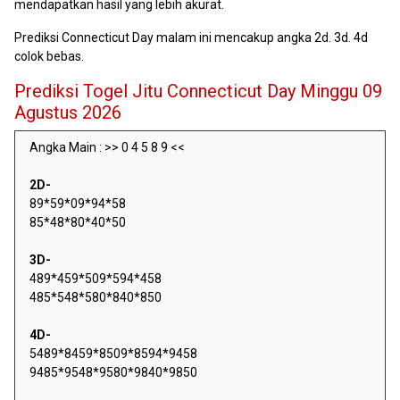
mendapatkan hasil yang lebih akurat.
Prediksi Connecticut Day malam ini mencakup angka 2d. 3d. 4d
colok bebas.
Prediksi Togel Jitu Connecticut Day Minggu 09
Agustus 2026
Angka Main : >> 0 4 5 8 9 <<
2D-
89*59*09*94*58
85*48*80*40*50
3D-
489*459*509*594*458
485*548*580*840*850
4D-
5489*8459*8509*8594*9458
9485*9548*9580*9840*9850