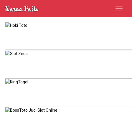
Warna Paito