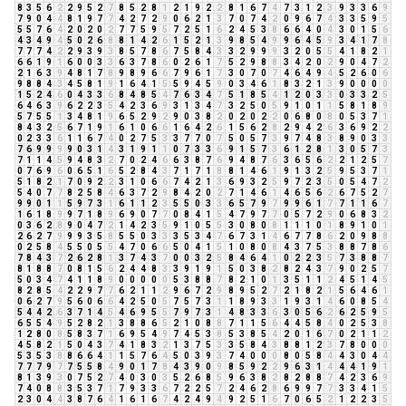
8
3
5
6
2
2
9
5
2
7
8
5
2
8
1
2
1
9
2
2
8
1
6
7
4
7
3
1
2
3
9
3
3
6
9
7
9
0
4
4
8
1
9
7
7
4
2
7
2
9
0
6
2
1
3
7
0
7
4
2
0
9
6
7
4
3
3
5
9
5
5
5
7
6
4
2
0
2
0
2
7
7
5
9
5
7
2
5
1
6
2
4
5
3
8
6
6
4
0
4
3
0
1
5
6
4
3
4
9
4
5
0
2
6
8
8
1
4
2
6
1
5
2
1
3
9
8
5
4
9
9
6
4
5
9
3
4
1
7
8
7
7
7
4
2
2
9
3
9
3
8
5
7
8
6
7
5
8
4
3
3
2
9
9
9
3
2
0
5
5
4
1
8
2
1
6
6
1
9
1
6
0
0
3
3
6
3
7
8
6
0
2
6
1
7
5
2
9
8
8
3
4
2
0
2
9
0
4
7
2
2
1
6
3
9
4
8
1
7
8
9
8
9
6
6
7
9
6
1
7
3
0
7
0
7
4
6
4
9
4
5
2
6
0
6
9
8
8
4
3
4
5
8
1
9
1
6
4
1
5
5
9
4
5
9
0
3
4
6
1
8
3
2
1
3
9
0
0
0
0
1
5
2
4
6
0
4
3
3
6
8
4
8
5
4
7
6
3
4
7
5
1
8
5
4
1
2
0
3
3
0
3
3
2
5
6
4
6
3
9
6
2
2
3
5
4
2
3
6
9
3
1
3
4
7
3
2
5
0
5
9
1
0
1
1
5
8
1
8
9
5
7
5
5
1
3
4
8
1
9
6
5
2
9
2
9
0
3
8
2
0
2
0
2
2
0
6
8
0
8
0
5
3
7
1
8
4
3
2
5
6
7
1
9
1
6
1
0
6
6
1
6
4
2
6
1
5
6
2
8
2
9
4
2
6
3
6
9
2
2
0
2
3
3
6
1
1
6
7
4
0
2
7
5
3
3
7
7
0
7
5
0
5
7
3
9
7
4
8
3
8
9
0
3
3
7
6
9
9
9
9
0
3
1
4
3
1
9
1
1
0
7
3
3
6
9
1
5
7
3
6
1
2
8
1
3
0
5
7
3
7
1
1
4
5
9
4
8
3
2
7
0
2
4
6
6
3
8
7
6
9
4
8
7
6
3
6
5
6
2
2
1
2
5
7
0
7
6
9
6
0
6
5
1
6
5
2
8
4
3
7
1
7
1
8
8
1
4
6
1
9
1
3
2
5
9
5
3
7
1
5
1
8
2
1
7
0
9
2
2
3
1
0
6
6
7
4
2
1
3
6
9
3
2
5
9
7
2
3
5
0
5
4
7
2
5
4
0
7
7
8
2
5
8
4
6
3
7
2
9
8
4
2
0
2
7
1
4
6
1
4
6
5
6
2
6
7
5
2
7
9
9
0
1
1
5
9
7
3
1
6
1
1
2
3
5
5
0
3
3
6
5
7
9
7
9
9
6
1
7
7
1
1
6
7
1
6
1
8
9
9
7
1
8
9
6
9
0
7
7
0
8
4
1
5
4
7
9
7
7
0
5
7
2
9
0
6
8
3
2
0
3
6
2
8
9
0
4
7
2
1
4
2
3
5
9
1
0
5
5
3
0
8
0
8
1
1
1
0
1
8
9
1
0
1
2
6
2
7
9
9
9
3
5
8
5
5
0
3
3
3
5
3
4
7
6
7
3
1
4
6
7
7
8
6
2
0
9
8
8
0
2
5
8
4
5
5
0
5
5
4
7
0
6
6
5
0
4
1
5
1
0
8
0
8
4
3
7
5
3
8
8
7
8
6
7
8
4
3
7
2
6
2
8
1
3
7
4
3
7
0
0
3
2
5
8
4
6
4
1
0
2
2
3
5
7
3
8
8
7
8
1
8
8
7
0
8
1
5
6
2
4
4
8
3
3
9
1
9
1
5
0
3
8
2
8
2
4
3
7
9
0
2
5
7
5
0
3
4
7
4
1
1
8
9
0
0
0
0
0
5
3
8
8
7
8
2
1
0
1
3
5
1
1
2
4
5
1
4
5
8
2
8
5
4
2
2
9
7
7
6
2
1
1
2
9
6
7
2
9
8
9
5
2
7
2
1
8
2
1
5
6
4
6
1
0
6
2
7
9
5
6
0
6
6
4
2
5
0
5
7
5
7
3
1
1
8
9
3
3
1
9
3
1
4
6
0
8
5
4
5
4
4
2
6
3
7
1
4
5
4
6
9
5
5
7
9
7
3
1
4
8
3
3
6
3
0
5
6
2
6
2
5
9
5
6
5
5
4
9
5
2
8
2
1
3
8
8
6
5
2
1
0
8
8
7
1
1
5
6
4
4
5
8
4
0
2
5
3
8
1
2
8
0
8
5
8
3
7
1
6
9
5
4
9
7
4
5
3
8
5
3
8
5
4
2
0
1
6
7
0
2
1
1
2
4
5
8
2
1
5
0
4
3
7
4
1
8
3
2
1
3
7
5
3
3
5
8
4
3
8
8
1
2
3
7
8
0
0
0
5
3
5
3
8
8
6
6
4
1
1
5
7
6
4
5
0
3
9
3
7
4
0
0
0
8
0
5
8
4
4
3
0
4
4
7
7
7
9
7
7
5
5
8
4
9
0
1
7
8
4
3
9
0
9
8
5
9
2
2
9
6
3
1
4
4
4
1
9
1
8
1
3
9
3
0
7
5
2
7
4
0
3
0
3
5
2
6
8
5
9
6
3
8
2
8
2
8
8
7
4
2
3
6
9
7
4
0
8
8
3
5
3
7
1
7
9
3
3
6
7
2
2
5
7
2
4
6
2
8
6
9
9
7
7
3
3
4
1
5
2
3
0
4
4
3
8
7
6
4
1
6
1
6
7
4
2
4
9
4
9
2
5
1
6
7
0
6
5
2
1
2
2
3
5