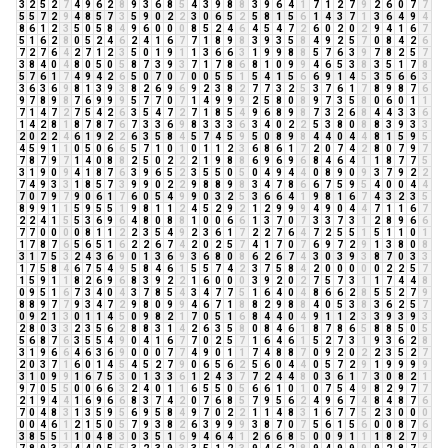
3
2
5
2
7
4
9
6
2
8
9
3
6
8
5
4
3
9
8
8
3
9
6
4
1
7
1
2
7
9
2
6
0
7
7
5
5
7
2
9
4
8
5
7
3
5
9
0
2
2
3
0
6
5
2
5
8
1
5
6
1
4
3
7
1
3
6
4
9
4
8
6
1
2
3
5
0
5
8
4
9
6
0
0
0
8
5
2
4
6
4
5
4
7
2
6
0
2
0
2
9
4
1
6
7
5
1
6
2
8
0
5
2
4
6
2
4
1
6
7
7
1
8
9
8
3
9
3
5
8
4
9
2
5
7
0
8
4
2
6
7
2
7
6
4
2
7
1
2
3
5
0
1
9
1
1
3
6
6
3
1
9
9
8
8
5
7
6
3
9
7
8
2
5
7
3
8
4
0
4
8
0
5
0
5
8
7
3
9
3
7
1
7
8
6
8
1
0
9
9
4
6
5
3
8
3
5
1
7
8
5
7
6
1
7
4
9
4
2
6
5
0
7
0
7
0
0
5
5
1
5
4
1
5
6
6
9
1
4
5
3
5
6
6
3
3
6
3
6
9
8
1
3
9
3
8
2
6
9
6
9
2
3
8
2
7
7
3
2
5
3
7
6
1
7
8
9
8
7
6
9
7
8
9
8
7
6
9
9
9
5
7
7
0
7
1
4
9
9
9
2
5
8
0
8
9
7
3
5
8
0
6
0
1
1
7
1
4
7
2
7
5
4
2
6
3
5
4
7
2
7
1
8
5
4
9
6
8
9
8
7
3
2
6
8
4
4
3
3
6
1
4
2
8
1
8
7
8
7
6
7
3
3
6
9
8
3
3
3
6
3
4
0
2
2
5
3
8
0
8
8
3
9
3
3
2
0
2
2
4
6
1
9
2
2
6
3
5
8
4
5
7
4
5
9
5
0
8
9
8
4
4
0
4
4
8
1
5
9
5
4
5
9
1
1
0
5
0
6
6
5
7
1
0
1
0
1
1
2
3
6
8
6
1
7
2
0
7
4
2
8
0
7
9
7
7
8
7
9
7
1
4
0
8
8
2
5
0
2
2
2
1
9
8
8
6
9
6
9
6
8
4
6
4
1
1
8
7
7
5
3
1
9
0
9
4
1
8
7
6
3
9
6
5
2
3
5
5
0
5
0
4
9
4
4
0
8
9
0
9
3
7
9
2
2
7
4
9
3
3
1
8
5
7
3
9
9
0
2
2
9
8
8
9
8
3
4
7
8
6
6
7
5
9
5
4
0
0
4
4
7
0
7
9
7
9
0
6
1
7
6
0
5
4
9
9
0
3
2
5
3
6
6
4
1
9
8
1
6
7
4
3
2
3
5
8
9
9
1
1
5
9
5
5
1
9
8
1
1
2
4
5
2
9
2
1
2
9
9
9
4
9
0
4
4
7
1
1
6
7
2
2
4
1
5
5
3
6
9
6
4
8
0
8
8
1
0
0
6
6
1
3
7
0
7
3
3
7
3
1
2
8
9
6
6
7
7
0
0
0
0
8
1
1
2
2
3
5
4
9
2
3
6
1
7
2
2
7
6
4
7
2
5
5
1
5
1
1
0
1
1
7
8
7
6
5
6
5
1
6
2
2
6
7
4
2
0
2
5
7
4
1
7
0
7
6
9
7
2
9
1
3
8
0
8
3
1
7
5
3
2
4
3
6
9
0
1
3
6
9
3
6
8
0
8
6
2
6
7
4
3
0
3
9
3
8
7
0
3
3
1
7
5
8
4
6
7
5
4
9
5
8
4
6
1
5
5
7
4
2
3
7
5
8
4
2
0
0
0
0
0
2
2
5
7
1
5
9
1
1
8
2
6
9
6
8
3
9
2
2
1
6
0
0
0
3
9
2
0
2
7
5
7
3
1
1
7
4
4
8
0
9
5
1
6
7
3
4
0
4
3
7
8
5
4
3
4
7
7
5
1
6
4
0
4
8
6
6
2
8
5
5
2
7
9
8
8
9
7
7
9
3
4
7
2
9
8
0
9
9
4
6
7
1
8
8
2
9
8
8
4
0
5
3
8
3
6
2
5
7
0
9
2
1
3
0
1
1
4
5
0
9
8
2
1
7
0
5
1
6
8
4
4
0
4
9
1
1
2
3
3
9
3
9
3
2
8
0
3
3
2
3
5
6
2
8
8
3
1
4
2
6
3
5
8
0
8
4
6
1
8
7
8
6
5
8
8
5
0
5
5
6
8
7
6
3
5
5
4
9
0
4
1
6
7
7
0
2
5
7
1
6
4
6
1
5
2
7
3
1
9
3
6
2
8
3
1
9
6
6
4
6
3
6
9
0
0
0
7
7
4
9
0
1
1
7
4
8
8
7
0
9
2
0
2
2
3
5
2
7
2
0
3
7
1
6
0
1
4
5
4
5
2
7
9
0
6
5
6
2
5
6
0
4
4
0
5
7
2
9
1
9
9
9
9
3
1
0
9
9
1
6
7
5
3
0
1
3
3
6
1
2
4
3
7
7
2
4
4
8
0
3
6
1
7
3
0
8
2
1
9
7
0
5
5
0
0
6
6
3
2
4
0
1
1
6
5
5
0
5
6
6
1
0
1
0
7
5
4
9
8
2
9
7
7
2
1
9
4
4
1
6
9
6
6
8
3
7
4
2
0
7
6
8
5
7
9
5
6
2
4
9
6
7
4
8
4
8
7
6
7
0
4
8
3
1
3
5
9
5
6
9
5
8
4
9
7
0
2
2
1
1
4
8
3
1
6
7
7
5
2
3
0
0
0
0
0
4
6
1
2
1
5
0
5
7
9
3
8
2
6
3
9
9
9
3
8
7
0
7
5
6
1
5
6
0
0
8
7
6
3
8
5
5
1
1
0
4
8
3
0
3
5
1
6
9
4
6
4
1
2
6
6
8
5
0
0
9
1
1
1
8
2
7
9