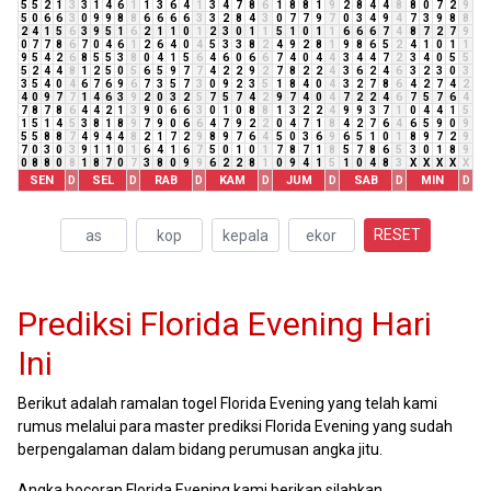
5
5
2
1
3
3
1
4
6
1
1
3
6
4
1
3
4
7
8
6
1
8
8
1
9
2
8
4
4
8
8
0
7
2
9
5
0
6
6
3
0
9
9
8
8
6
6
6
6
3
3
2
8
4
3
0
7
7
9
7
0
3
4
9
4
7
3
9
8
8
2
4
1
5
6
3
9
5
1
6
2
1
1
0
1
2
3
0
1
1
5
1
0
1
1
6
6
6
7
4
8
7
2
7
9
0
7
7
8
6
7
0
4
6
1
2
6
4
0
4
5
3
3
8
2
4
9
2
8
1
9
8
6
5
2
4
1
0
1
1
9
5
4
2
6
8
5
5
3
8
0
4
1
5
6
4
6
0
6
6
7
4
0
4
4
3
4
4
7
2
3
4
0
5
5
5
2
4
4
8
1
2
5
0
5
6
5
9
7
7
4
2
2
9
2
7
8
2
2
4
3
6
2
4
6
3
2
3
0
3
3
5
4
0
4
6
7
6
9
6
7
3
5
7
3
0
9
2
3
5
1
8
4
0
4
3
2
7
8
6
4
2
7
4
2
4
0
9
7
7
1
4
6
3
9
2
0
3
2
5
7
5
7
4
2
9
7
4
0
4
7
2
2
4
6
7
5
7
6
4
7
8
7
8
6
4
4
2
1
3
9
0
6
6
3
0
1
0
8
8
1
3
2
2
4
9
9
3
7
1
0
4
4
1
5
1
5
1
4
5
3
8
1
8
9
7
9
0
6
6
4
7
9
2
2
0
4
7
1
8
4
2
7
6
4
6
5
9
0
9
5
5
8
8
7
4
9
4
4
8
2
1
7
2
9
8
9
7
6
4
5
0
3
6
9
6
5
1
0
1
8
9
7
2
9
7
0
3
0
3
9
1
1
0
1
6
4
1
6
7
5
0
1
0
1
7
8
7
1
8
5
7
8
6
5
3
0
1
8
9
0
8
8
0
8
1
8
7
0
7
3
8
0
9
9
6
2
2
8
1
0
9
4
1
5
1
0
4
8
3
X
X
X
X
X
SEN
SEL
RAB
KAM
JUM
SAB
MIN
D
D
D
D
D
D
D
RESET
Prediksi Florida Evening Hari
Ini
Berikut adalah ramalan togel Florida Evening yang telah kami
rumus melalui para master prediksi Florida Evening yang sudah
berpengalaman dalam bidang perumusan angka jitu.
Angka bocoran Florida Evening kami berikan silahkan