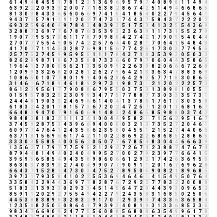
6
1
4
9
4
8
4
5
5
1
7
8
1
2
3
1
3
6
9
6
9
5
7
9
7
4
0
8
9
8
1
1
4
9
4
6
3
9
2
2
2
0
9
3
3
2
0
0
7
7
1
6
3
8
2
8
6
7
4
2
5
1
4
9
4
6
6
8
6
5
8
1
3
0
3
8
4
3
3
6
5
6
0
6
6
9
7
4
1
5
4
1
8
5
4
0
2
2
7
9
4
5
6
4
1
9
4
3
7
1
5
7
9
1
1
1
1
2
0
2
7
4
7
3
1
7
4
4
3
7
5
8
4
3
7
2
2
2
0
2
6
9
3
2
5
9
6
4
0
4
9
7
8
4
3
4
8
3
9
3
5
1
7
5
3
4
1
3
2
5
5
4
3
6
9
3
2
8
8
7
3
6
9
7
7
6
7
8
7
6
3
5
3
9
3
2
3
6
3
9
1
1
7
3
1
5
5
2
7
9
1
9
0
7
7
9
5
5
7
3
6
1
1
7
8
7
9
9
8
8
4
2
7
4
2
1
7
9
0
9
5
4
0
4
4
2
7
0
7
7
7
5
5
4
9
0
5
7
4
2
2
5
7
6
4
4
0
2
8
1
7
0
6
4
1
5
4
8
4
3
4
1
7
0
7
7
1
1
4
5
3
2
8
7
6
9
8
1
5
6
7
7
4
2
6
1
7
3
0
3
7
7
9
5
5
2
5
7
7
5
3
7
4
5
9
9
5
9
5
5
1
1
1
7
8
4
3
7
1
8
3
5
3
9
3
0
5
0
3
3
8
2
6
2
8
9
8
7
1
8
6
7
3
5
8
0
7
3
3
6
6
0
7
9
7
0
6
0
4
4
3
5
8
6
5
1
9
6
4
1
3
7
0
0
0
5
6
2
1
3
3
5
0
9
9
2
2
6
3
9
8
2
0
6
6
6
7
2
6
8
1
2
0
9
9
3
3
2
6
8
2
0
2
8
1
2
6
2
7
9
6
4
2
1
3
3
6
3
4
7
8
8
3
6
9
1
0
8
6
5
0
1
0
7
7
8
0
1
9
1
4
0
6
2
8
6
4
2
9
2
5
7
7
1
8
3
0
8
6
5
3
1
4
6
1
6
7
1
8
9
4
6
1
8
9
2
9
7
3
1
9
8
7
3
1
2
1
2
0
2
2
2
5
7
3
8
6
1
2
3
9
5
6
1
7
7
9
0
8
8
6
7
9
5
5
0
3
7
5
3
1
3
8
9
8
1
0
5
5
1
0
1
5
9
5
7
8
3
2
5
2
3
0
9
9
3
4
7
7
5
7
7
8
8
7
7
3
0
3
3
3
5
7
3
1
2
4
4
4
8
1
9
0
3
3
2
4
6
9
6
6
1
4
0
4
1
3
7
8
6
1
7
6
1
7
3
0
3
5
8
6
1
8
3
2
4
2
0
1
1
8
1
5
7
3
6
7
2
0
2
4
7
2
5
7
1
2
0
1
1
6
8
1
6
7
6
6
4
8
3
9
4
7
0
7
9
1
6
0
6
9
1
4
8
3
2
4
8
6
5
8
5
9
8
8
0
3
7
4
2
9
8
4
8
3
8
1
8
3
2
1
1
1
3
4
1
0
0
4
4
9
5
8
2
1
7
1
5
6
2
9
5
1
6
7
3
7
4
5
9
2
8
7
5
3
4
3
9
6
6
9
4
0
0
0
0
3
2
1
3
7
3
5
2
7
2
0
4
6
1
6
0
9
7
7
4
7
6
4
1
2
4
3
5
8
6
2
3
5
8
0
4
5
5
1
2
1
5
2
7
4
4
0
6
6
6
3
7
1
8
1
5
6
9
6
6
1
7
4
2
1
1
0
2
2
8
6
9
2
2
6
8
6
8
5
2
8
8
6
5
3
3
3
0
3
5
5
8
5
4
0
0
5
6
2
0
5
0
7
7
6
7
8
5
4
8
3
0
4
4
6
6
6
3
9
1
3
5
6
2
7
1
7
9
7
7
7
5
9
5
2
1
2
9
2
7
2
6
7
4
2
3
8
8
7
4
7
6
7
4
8
7
9
4
4
8
1
4
9
4
0
2
4
0
4
9
9
5
2
7
0
0
2
7
9
2
3
9
7
7
6
6
4
1
5
3
9
5
9
5
6
5
8
5
4
9
4
3
5
8
9
8
6
0
6
6
1
2
9
2
1
7
4
2
6
3
6
9
5
5
8
6
3
0
3
7
8
3
9
3
2
7
4
0
4
9
9
0
7
7
9
0
9
1
1
2
0
1
6
7
6
9
6
2
8
6
6
4
3
7
1
5
2
8
1
4
7
3
0
3
4
7
5
2
7
8
9
5
0
5
9
0
8
2
1
8
9
6
8
5
3
9
7
3
1
7
9
3
5
8
4
1
0
2
2
5
5
3
6
9
4
6
4
6
1
4
1
5
4
9
5
0
7
6
4
3
3
5
8
4
3
2
9
4
4
3
6
9
7
7
8
2
8
7
6
7
2
9
2
2
7
7
8
3
2
2
0
0
8
8
5
1
8
3
2
1
3
9
3
3
0
2
9
3
3
4
5
1
4
5
6
4
7
2
9
4
4
3
9
3
0
9
6
5
2
8
5
9
1
1
2
0
2
9
2
7
5
5
4
9
4
2
2
7
9
2
4
3
5
8
3
1
6
8
5
0
2
5
0
5
4
4
5
3
8
8
3
8
9
8
3
2
8
3
2
9
1
7
0
7
2
9
3
9
3
7
4
3
3
6
3
6
5
8
4
1
2
3
5
8
8
2
5
0
5
0
8
6
4
1
7
9
3
9
3
4
0
8
1
9
3
1
3
3
6
8
5
3
3
6
9
8
3
4
7
6
6
9
0
9
2
4
7
7
5
5
6
0
8
8
5
6
8
0
8
6
3
5
4
9
9
6
1
7
8