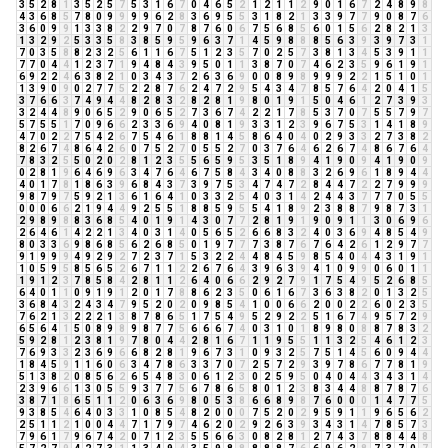
3
5
2
8
1
3
5
2
5
7
5
3
1
6
7
0
4
6
5
2
1
2
1
1
2
9
0
1
6
7
2
4
8
9
8
4
3
6
8
5
7
8
0
9
9
9
9
6
2
8
3
6
9
5
5
3
1
8
2
1
3
3
9
7
7
9
0
8
7
6
3
6
0
9
9
1
3
3
8
2
2
9
7
0
7
8
7
6
0
6
7
5
6
8
5
6
0
1
5
6
2
8
2
1
3
1
3
2
9
2
5
3
3
5
8
3
8
5
9
5
9
6
3
7
1
4
5
9
8
8
8
5
6
3
9
3
9
7
3
1
7
0
3
5
8
8
2
3
2
5
6
1
1
6
7
5
1
2
3
5
7
0
2
5
7
3
8
1
3
4
5
3
9
1
1
7
7
0
4
4
1
2
3
7
1
9
4
8
4
3
9
5
0
1
1
3
8
7
0
7
4
6
2
3
5
9
6
1
9
1
6
9
2
2
4
6
3
8
2
1
0
3
4
3
7
2
6
3
6
9
0
0
8
9
8
9
9
9
2
2
1
5
1
0
1
1
3
9
0
9
0
2
7
7
5
2
2
8
7
6
2
4
7
2
9
5
4
3
4
7
8
5
7
6
4
2
0
4
1
5
3
7
6
6
3
7
4
9
4
4
8
2
8
3
2
8
2
8
1
9
8
0
1
9
1
5
0
4
6
1
2
7
3
9
3
3
2
4
4
8
9
0
6
5
2
9
0
6
5
2
7
3
6
7
4
2
2
1
7
8
5
3
7
0
7
5
5
7
9
7
5
7
5
5
1
7
0
9
6
6
2
3
3
6
9
4
0
8
1
9
3
3
1
2
3
9
6
7
5
3
1
4
1
8
9
4
7
0
2
2
7
5
4
2
6
7
5
4
6
1
8
8
1
4
5
8
6
4
0
4
0
2
9
3
3
2
7
3
8
2
8
2
6
7
4
8
6
4
2
6
0
7
5
2
7
0
5
5
2
7
0
3
7
6
4
6
2
6
7
4
8
6
7
6
4
7
8
3
2
5
5
0
2
0
2
8
1
2
3
5
5
6
5
9
5
3
5
1
8
9
4
1
9
0
9
4
1
9
0
9
0
2
8
1
9
6
4
6
9
6
3
4
7
6
4
6
7
5
8
4
3
4
0
8
8
3
2
6
9
6
1
8
9
4
4
4
0
1
7
8
1
8
6
3
9
6
8
4
3
7
3
9
7
5
3
4
7
4
7
2
8
4
4
7
2
2
7
9
9
9
9
8
7
9
7
5
9
2
1
3
6
1
6
4
1
0
3
3
2
5
4
0
3
1
4
2
4
4
3
7
7
7
0
5
5
0
0
0
6
6
2
1
9
4
4
9
2
5
5
1
8
8
5
9
5
5
4
1
8
9
2
3
8
8
7
9
8
7
3
1
2
9
8
9
8
8
3
6
8
5
4
0
1
9
1
4
3
0
7
7
2
8
1
9
1
9
0
9
1
1
3
0
6
9
6
2
6
4
6
1
4
2
2
1
3
4
0
3
1
4
0
5
6
5
2
6
6
8
3
2
4
0
3
6
9
4
8
5
4
9
8
0
3
3
6
9
8
6
8
5
6
2
6
8
5
0
1
9
7
7
7
3
8
7
6
7
6
4
2
6
1
2
9
7
7
9
1
9
9
9
4
9
2
9
2
7
2
3
7
1
5
3
2
2
4
4
8
4
5
9
8
5
4
0
4
4
3
1
9
1
1
0
5
9
5
8
5
6
5
2
6
7
1
1
2
2
6
7
6
4
3
9
6
3
9
4
1
0
9
9
0
6
0
1
1
1
9
1
2
3
7
8
5
8
4
2
8
1
1
2
6
4
0
6
6
2
9
2
7
9
1
7
5
4
9
5
2
6
8
5
6
4
0
1
1
0
9
1
9
1
2
0
1
7
8
8
6
2
3
5
0
6
1
6
7
3
6
3
8
2
0
1
3
2
5
3
6
8
4
3
2
4
3
4
7
9
5
2
0
2
0
9
8
5
4
1
0
0
6
6
2
0
0
2
2
6
0
2
3
5
7
6
2
1
3
2
2
2
1
3
8
7
8
6
5
1
7
5
4
9
5
2
9
2
2
5
1
6
7
4
9
5
7
2
9
6
5
6
4
1
5
0
8
9
8
9
8
7
7
5
6
6
6
7
4
0
3
1
0
1
8
9
8
0
8
8
7
8
3
2
5
9
2
8
1
2
3
8
1
9
7
8
0
4
4
2
8
1
6
7
1
1
9
5
5
1
1
3
2
5
4
6
1
2
3
7
6
9
3
3
2
3
6
9
6
6
8
2
8
1
9
6
7
3
1
0
9
3
2
5
7
5
1
4
5
6
0
9
4
4
1
8
4
5
9
1
1
6
0
6
3
4
7
8
6
3
3
7
0
7
2
5
7
2
9
3
9
7
8
6
7
7
8
1
9
5
1
3
8
2
0
8
5
6
2
6
5
4
8
3
0
6
1
2
3
0
2
5
9
5
0
4
0
4
4
3
4
3
1
4
2
3
9
6
6
1
3
0
5
5
9
3
7
7
5
6
7
8
6
5
8
0
1
2
3
8
3
4
4
8
8
7
8
7
6
3
8
7
1
8
6
5
1
1
2
0
6
3
6
9
8
0
5
3
8
6
6
8
9
8
7
6
0
0
0
1
4
7
7
5
9
3
8
5
4
6
4
0
3
3
1
0
8
5
4
8
2
0
0
0
7
5
2
0
2
9
5
9
1
1
9
6
5
6
2
2
5
1
1
2
1
0
0
4
4
7
1
7
9
7
4
6
2
0
2
9
2
6
3
9
3
4
3
1
4
7
8
5
7
3
7
9
6
1
7
9
6
7
4
2
0
7
1
2
3
5
5
6
6
3
0
8
2
8
1
2
7
4
3
7
8
8
4
4
8