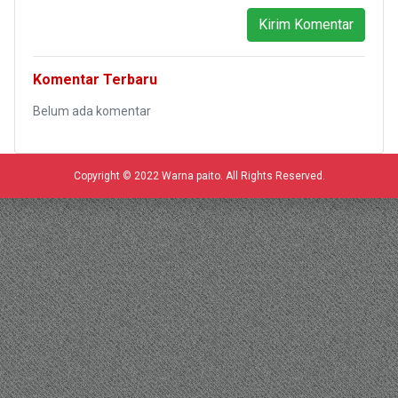
Kirim Komentar
Komentar Terbaru
Belum ada komentar
Copyright © 2022 Warna paito. All Rights Reserved.