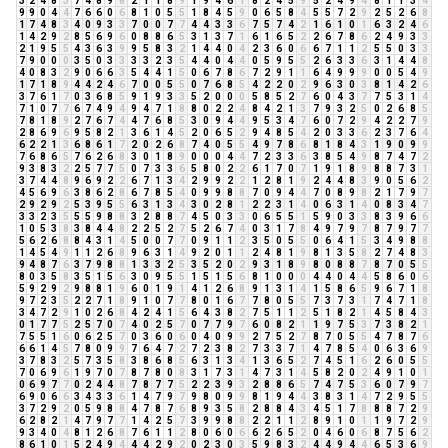
3
2
4
8
3
7
4
8
9
8
2
1
1
8
9
1
9
4
6
1
8
2
4
5
9
5
2
4
9
4
8
1
1
3
4
9
9
0
4
4
7
6
6
0
6
8
1
0
5
5
1
8
4
5
9
0
6
5
8
4
5
5
7
2
9
2
5
2
6
8
1
7
4
8
3
4
0
9
3
3
7
0
0
7
7
4
4
3
3
6
7
5
7
4
2
1
6
1
0
1
6
3
2
4
6
1
4
2
9
2
8
5
6
9
6
0
8
8
6
5
3
1
3
7
1
6
1
6
5
2
2
6
7
8
6
2
4
9
3
3
2
1
9
5
5
4
3
6
3
9
9
5
8
3
2
1
4
4
0
4
2
3
6
0
6
6
7
1
1
2
5
5
0
3
3
7
9
0
0
0
3
5
0
3
3
3
3
2
3
5
4
4
0
4
4
0
5
9
5
5
2
6
3
3
6
3
1
4
4
8
4
0
8
3
2
9
0
6
6
3
5
4
4
1
5
0
6
7
8
6
7
2
9
1
1
6
4
9
9
9
0
0
5
4
9
1
7
1
8
9
4
4
2
4
6
7
0
0
5
5
0
7
6
8
5
4
2
2
0
2
9
6
3
0
3
8
1
4
2
6
3
7
6
1
7
0
3
6
8
5
9
1
9
3
3
5
2
0
0
0
5
8
5
2
7
6
0
4
3
7
7
5
3
1
4
7
1
0
7
7
6
7
4
9
4
9
4
7
1
8
8
0
2
2
4
8
4
2
1
3
7
9
3
2
5
0
2
6
8
5
7
8
1
8
9
2
7
6
7
4
4
7
6
8
5
3
0
9
4
4
9
5
3
4
7
6
0
7
2
9
4
2
2
7
9
2
8
6
9
6
9
5
8
2
1
3
6
1
4
5
2
0
6
5
2
9
4
8
5
4
2
0
3
3
6
2
3
7
6
4
6
2
2
1
3
6
8
6
1
7
2
0
2
6
8
7
4
0
5
5
4
9
7
8
6
8
1
8
4
3
1
9
0
9
9
7
6
8
6
5
7
6
2
6
8
3
0
1
8
9
0
0
0
4
4
7
2
3
3
6
3
8
5
4
9
8
7
4
7
2
9
3
8
3
2
2
5
7
7
5
0
7
3
3
6
5
8
0
2
2
6
1
7
0
7
1
9
1
8
9
8
8
7
3
1
3
7
4
4
8
9
6
9
2
2
6
7
1
3
4
2
9
9
2
2
1
2
8
1
9
2
4
4
8
3
9
0
5
6
2
4
5
6
9
6
3
8
6
2
8
6
7
8
5
4
0
9
9
8
8
7
0
9
4
4
7
0
8
9
8
2
1
7
9
7
2
9
2
9
2
5
3
9
5
5
6
3
1
3
4
3
0
2
8
1
2
2
3
1
4
0
6
3
1
4
0
8
3
4
7
3
3
2
3
5
5
5
9
8
8
3
2
8
8
7
4
5
0
3
3
0
6
5
5
1
5
9
0
3
3
8
3
9
6
6
1
0
5
3
8
3
8
4
4
8
2
2
5
2
7
5
2
6
7
4
0
3
1
7
8
4
9
7
9
7
8
7
9
7
7
5
6
2
6
8
8
4
3
1
4
5
0
0
7
7
0
9
1
1
2
3
5
0
5
5
0
6
4
1
5
3
4
9
8
8
1
4
5
4
9
1
1
2
6
8
9
6
3
1
4
9
2
0
1
1
2
4
8
1
9
8
1
3
5
8
2
7
4
8
3
9
4
8
7
6
3
7
9
8
8
1
3
3
2
5
3
5
2
0
2
9
3
1
8
9
8
0
8
8
7
8
7
0
5
5
8
0
3
5
8
3
5
1
5
6
3
0
9
5
5
1
5
1
5
6
8
1
0
0
0
4
4
0
4
4
5
8
6
0
6
5
9
2
9
2
9
8
8
1
9
6
0
1
9
1
4
1
2
6
8
9
1
3
1
4
1
5
8
6
5
9
6
7
1
8
9
7
2
3
5
2
2
7
1
8
9
1
0
7
7
8
0
1
6
7
7
8
0
5
5
7
3
7
3
1
7
4
7
1
8
3
4
7
2
9
1
0
2
6
8
4
2
4
1
5
6
4
3
8
2
7
5
1
1
2
5
1
8
2
1
4
5
8
4
3
0
1
7
7
5
2
5
7
0
7
4
0
2
5
7
0
7
7
9
7
6
0
8
2
1
1
9
7
5
3
7
3
8
2
1
7
5
5
1
6
0
6
2
5
7
0
3
6
0
6
0
4
0
9
9
2
7
5
2
7
8
7
0
5
5
4
7
8
7
6
6
6
1
4
5
7
8
0
9
9
7
6
4
7
2
7
2
3
8
2
7
3
3
7
1
4
7
8
5
4
0
6
3
6
9
3
7
8
3
2
5
7
3
5
8
3
8
6
8
5
6
3
1
3
4
1
3
6
5
2
7
4
5
1
6
2
6
0
5
5
7
0
6
9
6
1
9
7
0
7
8
7
8
0
8
3
1
7
3
1
4
7
3
1
4
5
8
2
0
2
4
9
1
0
1
0
6
9
7
7
0
2
4
4
8
7
8
7
7
5
2
2
3
9
3
2
8
8
6
5
7
4
7
5
3
6
0
7
9
7
6
9
0
6
6
3
4
3
3
6
1
4
7
9
7
9
8
0
9
9
8
1
9
4
4
3
8
3
1
4
7
2
9
5
5
3
7
2
9
2
0
5
9
8
8
4
7
8
7
6
8
9
3
5
8
2
8
8
4
3
4
5
1
7
8
8
8
7
2
9
6
2
8
2
1
4
7
9
7
7
1
4
2
5
7
3
9
9
8
8
2
2
1
1
2
8
9
1
0
1
1
9
7
2
9
9
3
4
0
4
8
1
2
6
8
7
6
1
1
2
8
0
6
0
6
6
2
6
5
2
0
4
6
0
6
8
7
5
6
2
8
6
1
0
1
5
2
4
9
4
4
4
2
9
2
0
2
3
0
3
5
9
8
3
2
4
4
9
4
4
6
5
3
6
9