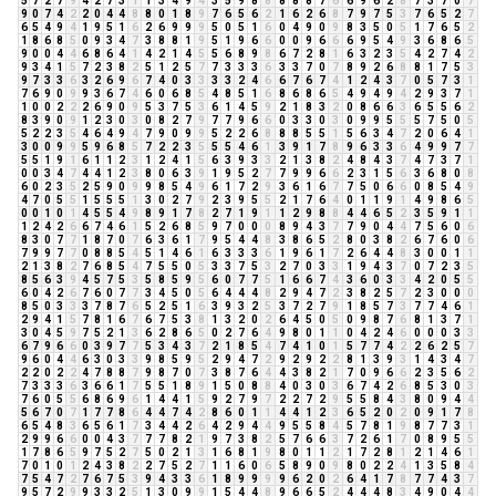
5
7
2
7
9
4
2
7
3
1
1
3
4
9
4
3
5
9
8
8
8
8
8
7
6
6
9
6
2
8
7
3
7
0
7
9
0
7
4
2
2
0
4
4
8
8
0
1
8
9
7
6
5
6
2
1
6
2
6
8
7
9
7
5
3
7
6
5
2
7
6
5
4
9
4
1
9
5
1
6
2
6
9
9
9
5
0
5
1
6
0
4
9
0
9
8
3
5
0
5
1
7
6
5
2
1
8
6
8
5
0
9
3
4
7
3
8
8
1
9
5
1
9
6
6
0
0
9
6
6
6
9
5
4
9
3
6
8
6
5
9
0
0
4
4
6
8
6
4
1
4
2
1
4
5
5
6
8
9
8
6
7
2
8
1
6
3
2
3
5
4
2
7
4
2
9
3
4
1
5
7
2
3
8
2
5
1
2
5
7
7
3
3
3
6
3
3
7
0
7
8
9
2
6
8
8
1
7
5
3
9
7
3
3
6
3
2
6
9
6
7
4
0
3
3
3
3
2
4
6
6
7
6
7
4
1
2
4
3
7
0
5
7
3
1
7
6
9
0
9
9
3
6
7
4
6
0
6
8
5
4
8
5
1
6
8
6
8
6
5
4
9
4
9
4
2
9
3
7
1
1
0
0
2
2
2
6
9
0
9
5
3
7
5
3
6
1
4
5
9
2
1
8
3
2
0
8
6
6
3
6
5
5
6
2
8
3
9
0
9
1
2
3
0
3
0
8
2
7
9
7
7
9
6
6
0
3
3
0
3
0
9
9
5
5
5
7
5
0
5
5
2
2
3
5
4
6
4
9
4
7
9
0
9
9
5
2
2
6
8
8
8
5
5
1
5
6
3
4
7
2
0
6
4
1
3
0
0
9
9
5
9
6
8
5
7
2
2
3
5
5
5
4
6
1
3
9
1
7
8
9
6
3
3
6
4
9
9
7
7
5
5
1
9
1
6
1
1
2
3
1
2
4
1
5
6
3
9
3
3
2
1
3
8
2
4
8
4
3
7
4
7
3
7
1
0
0
3
4
7
4
4
1
2
3
8
0
6
3
9
1
9
5
2
7
7
9
9
6
6
2
3
1
5
6
3
6
8
0
8
6
0
2
3
5
2
5
9
0
9
9
8
5
4
9
6
1
7
2
9
3
6
1
6
7
7
5
0
6
6
0
8
5
4
9
4
7
0
5
5
1
5
5
5
1
3
0
2
7
9
2
3
9
5
5
2
1
7
6
4
0
1
1
9
1
4
9
8
6
5
0
0
1
0
1
4
5
5
4
9
8
9
1
7
8
2
7
1
9
1
1
2
9
8
8
4
4
6
5
2
3
5
9
1
1
1
2
4
2
6
6
7
4
6
1
5
2
6
8
5
9
7
0
0
0
8
9
4
3
7
7
9
0
4
4
7
5
6
0
6
8
3
0
7
7
1
8
7
0
7
6
3
6
1
7
9
5
4
4
8
3
8
6
5
2
8
0
3
8
2
6
7
6
0
6
7
9
9
7
7
0
8
8
5
4
5
1
4
6
1
6
3
3
3
6
1
9
6
1
7
2
6
4
4
8
3
0
0
1
1
2
1
3
8
2
7
6
8
5
4
7
5
5
0
5
3
3
7
5
3
2
7
0
3
3
1
9
4
3
7
0
7
2
3
5
8
5
6
3
9
4
5
7
5
3
5
8
5
9
5
6
0
7
7
5
1
6
6
7
4
3
6
0
3
3
4
2
0
5
5
6
0
4
2
6
7
6
0
7
7
3
4
5
0
5
6
4
4
4
8
2
9
4
7
2
3
8
2
5
7
2
3
0
0
0
8
5
0
3
3
3
7
8
7
6
5
2
5
1
6
3
9
3
2
5
3
7
2
7
9
1
8
5
7
3
7
7
4
6
1
2
9
4
1
5
7
8
1
6
7
6
7
5
3
8
1
3
2
0
2
6
4
5
0
5
0
9
8
7
6
8
1
3
7
1
3
0
4
5
9
7
5
2
1
3
6
2
8
6
5
0
2
7
6
4
9
8
0
1
1
0
4
2
4
6
0
0
0
3
3
6
7
9
6
6
0
3
9
7
7
5
3
4
3
7
2
1
8
5
4
7
4
1
0
1
5
7
7
4
2
2
6
2
5
7
9
6
0
4
4
6
3
0
3
3
9
8
5
9
5
2
9
4
7
2
9
2
9
2
2
8
1
3
9
3
1
4
3
4
7
2
2
0
2
2
4
7
8
8
7
9
8
7
0
7
3
8
7
6
4
4
3
8
2
1
7
0
9
6
6
2
3
5
6
2
7
3
3
3
6
3
6
6
1
7
5
5
1
8
9
1
5
0
8
8
4
0
3
0
3
6
7
4
2
6
8
5
3
0
3
7
6
0
5
5
6
8
6
9
6
1
4
4
1
5
9
2
7
9
7
2
2
7
2
9
5
5
8
4
3
8
0
9
4
4
5
6
7
0
7
1
7
7
8
6
4
4
7
4
2
8
6
0
1
1
4
4
1
2
3
6
5
2
0
2
0
9
1
7
8
6
5
4
8
3
6
5
6
1
7
3
4
4
2
6
4
2
9
4
4
9
5
5
8
4
5
7
8
1
9
8
7
7
3
1
2
9
9
6
6
0
0
4
3
7
7
7
8
2
1
9
7
3
8
2
5
7
6
6
3
7
2
6
1
7
0
8
9
5
5
1
7
8
6
5
9
7
5
2
7
5
0
2
1
3
1
6
8
1
9
8
0
1
1
2
1
7
2
8
1
2
1
4
6
1
7
0
1
0
1
2
4
3
8
2
2
7
5
2
7
1
1
6
0
6
5
8
9
0
9
8
0
2
2
4
1
3
5
8
4
7
5
4
7
2
7
6
7
5
3
9
4
3
3
6
1
8
9
9
9
9
6
2
0
2
6
4
1
7
8
7
7
4
3
7
9
5
7
2
9
9
3
3
2
5
1
3
0
9
9
1
5
4
4
8
9
6
6
5
2
4
4
4
8
3
4
9
0
4
4