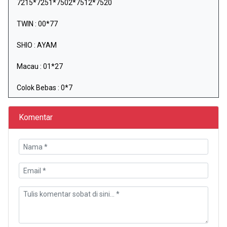
7215*7251*7502*7512*7520
TWIN : 00*77
SHIO : AYAM
Macau : 01*27
Colok Bebas : 0*7
Komentar