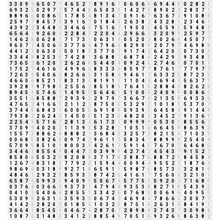
3
3
0
9
9
6
5
0
7
7
4
6
5
2
7
8
9
1
6
7
0
6
0
6
6
6
9
4
4
8
0
2
8
2
1
6
9
3
2
5
0
2
9
7
7
5
7
4
4
8
6
5
0
3
3
1
4
2
7
9
8
9
0
2
2
2
8
3
7
1
8
8
9
6
6
0
0
8
6
5
1
7
8
5
4
8
1
3
4
7
0
9
1
6
7
6
3
6
7
4
9
1
0
8
8
2
5
9
7
7
8
4
5
7
3
3
9
1
6
7
0
1
8
4
3
2
6
3
8
2
4
3
2
8
1
2
3
4
6
1
4
3
9
2
2
3
4
4
8
3
3
4
6
6
3
7
5
1
6
7
1
9
5
0
5
4
5
5
9
5
5
9
4
8
3
6
5
6
4
1
9
2
6
0
6
2
2
8
4
3
2
2
0
4
4
2
9
6
6
3
3
2
0
9
9
2
5
9
7
7
1
4
6
2
8
0
6
2
8
1
7
1
7
3
1
0
6
3
1
4
0
5
2
0
2
8
0
2
6
8
4
5
0
7
7
9
6
0
7
7
4
5
0
6
6
3
7
7
6
4
4
7
9
6
6
8
2
9
0
9
2
0
7
9
7
4
6
9
8
8
4
4
1
2
3
0
6
3
0
3
5
0
1
8
9
3
7
7
0
7
9
1
7
4
2
6
4
2
0
2
0
7
3
0
3
3
3
4
4
8
8
2
5
3
8
7
4
2
8
1
3
6
8
8
7
6
8
7
8
6
2
4
2
9
2
9
3
4
8
3
7
3
6
5
2
6
1
2
0
2
2
6
2
6
8
5
4
4
0
4
0
9
2
4
6
2
7
4
6
1
0
7
0
1
1
1
7
5
2
7
4
6
1
6
7
4
9
9
6
6
8
3
3
3
6
8
5
9
7
7
8
7
6
1
7
7
7
9
7
7
7
2
6
3
9
5
4
0
6
6
8
2
6
6
3
3
1
5
8
4
9
4
6
1
7
6
3
3
2
5
8
7
2
3
5
4
6
6
0
6
8
5
2
1
3
8
3
1
3
4
8
1
9
1
1
1
1
0
4
4
4
6
9
4
4
5
6
3
7
1
3
9
2
8
1
9
7
9
8
8
2
5
5
6
2
8
5
1
8
9
7
6
4
1
5
2
8
8
4
3
8
2
6
2
8
8
9
4
5
9
5
7
4
6
1
1
4
9
5
5
5
6
4
6
1
5
1
0
0
0
2
4
0
9
9
0
0
8
6
5
3
5
5
1
6
8
5
8
8
7
2
9
3
9
3
2
9
7
9
7
3
6
6
7
4
2
1
3
5
8
6
9
3
3
6
4
7
6
5
2
4
1
6
6
3
2
1
1
2
3
8
7
5
0
5
5
3
2
9
2
1
0
1
8
9
5
3
7
0
7
3
7
4
4
8
6
8
4
3
7
6
0
0
5
5
6
9
1
8
9
0
9
3
9
3
6
4
5
8
4
9
1
4
4
8
7
9
3
8
2
2
6
2
4
6
1
4
5
0
5
5
1
2
3
5
4
8
2
0
2
3
4
5
2
7
9
1
3
6
9
2
2
5
4
9
5
7
1
6
7
2
8
1
3
4
6
1
7
3
1
0
9
9
9
9
0
5
3
0
3
8
5
5
6
2
3
7
0
9
9
4
0
2
0
2
1
1
3
9
3
5
3
2
8
1
1
0
5
1
6
6
6
4
5
9
8
6
3
9
3
1
5
5
7
3
8
8
6
2
8
8
8
8
2
1
3
6
8
4
3
3
2
5
7
3
8
2
1
5
6
7
1
0
3
3
0
0
6
8
5
3
8
2
6
8
0
9
7
4
2
9
6
1
1
2
5
8
3
4
7
8
8
9
9
9
2
5
4
0
4
5
7
0
9
9
8
5
1
0
1
8
0
0
3
3
4
2
6
1
7
5
9
1
4
5
7
6
7
0
7
6
4
6
8
5
3
4
4
6
1
8
5
5
4
9
0
4
4
7
2
0
3
9
9
9
4
2
7
4
2
4
5
4
3
7
9
1
5
2
7
8
5
8
0
8
5
0
3
2
5
8
2
0
8
8
3
7
1
7
8
3
8
8
7
6
8
8
7
2
9
8
4
5
8
4
1
2
6
7
4
8
3
1
8
9
7
7
9
2
2
1
5
9
4
4
0
0
9
4
4
9
5
5
2
7
1
8
7
6
4
9
8
6
9
6
0
3
1
8
9
9
2
7
1
8
6
5
9
1
1
5
9
8
7
6
8
5
7
3
1
3
2
8
1
9
4
8
4
6
1
2
9
3
2
5
8
5
9
3
3
8
7
4
2
6
4
1
6
1
7
7
5
6
0
6
3
2
1
0
1
6
5
8
7
6
5
9
9
3
3
9
4
0
9
9
5
0
6
7
4
5
7
7
5
3
5
9
2
0
2
7
1
6
8
5
0
3
7
6
4
0
3
6
6
3
9
3
7
3
1
4
7
9
4
4
9
3
5
3
8
8
2
7
1
8
5
4
3
9
3
0
4
1
0
1
5
4
0
6
6
2
8
5
5
1
3
3
4
2
6
0
7
6
8
5
0
0
6
9
6
4
0
9
5
5
5
3
0
9
9
2
6
3
1
4
3
5
9
3
3
0
6
7
4
2
4
6
9
4
4
7
8
6
6
3
3
0
0
7
7
4
1
4
2
6
2
8
2
0
2
0
1
8
5
4
1
0
3
2
5
8
7
5
1
6
2
6
3
1
4
8
4
1
9
1
3
6
6
4
1
8
5
4
5
9
0
4
6
7
4
2
8
7
0
7
2
8
9
8
8
3
7
4
3
7
3
0
9
8
8
1
0
8
7
6
3
1
4
8
3
3
4
1
2
3
8
8
5
4
9
7
0
5
1
6
9
3
2
6
8
8
6
3
8
2