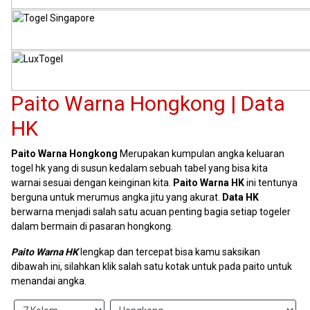
Paito Warna Hongkong | Data
HK
Paito Warna Hongkong
Merupakan kumpulan angka keluaran
togel hk yang di susun kedalam sebuah tabel yang bisa kita
warnai sesuai dengan keinginan kita.
Paito Warna HK
ini tentunya
berguna untuk merumus angka jitu yang akurat.
Data HK
berwarna menjadi salah satu acuan penting bagia setiap togeler
dalam bermain di pasaran hongkong.
Paito Warna HK
lengkap dan tercepat bisa kamu saksikan
dibawah ini, silahkan klik salah satu kotak untuk pada paito untuk
menandai angka.