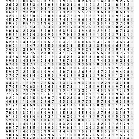
9
9
8
1
9
8
0
4
2
6
0
8
7
8
6
1
9
1
5
6
0
2
4
9
4
1
4
3
8
2
9
2
7
5
3
2
6
7
2
9
5
8
3
3
6
8
7
0
8
8
4
8
2
1
3
0
1
1
2
3
2
1
7
3
1
8
9
8
2
1
5
0
2
0
2
4
7
5
7
3
6
1
1
5
6
3
6
9
1
1
8
2
0
0
0
9
1
5
9
5
7
4
4
5
9
0
6
8
1
9
2
0
2
8
1
1
9
3
8
2
7
3
2
0
2
5
5
7
9
7
3
6
1
0
1
0
6
1
1
2
4
2
0
1
1
5
6
5
0
5
0
6
0
8
8
8
4
7
6
4
9
1
5
6
2
7
0
8
7
6
9
5
2
8
1
4
5
1
7
8
7
8
6
2
8
3
8
8
0
8
7
4
5
4
9
8
6
1
6
7
4
5
2
8
1
0
1
5
0
5
9
0
7
5
3
8
5
1
1
2
1
3
6
3
9
2
8
0
3
3
7
9
3
6
9
2
0
4
7
2
3
7
6
8
5
0
7
1
3
4
1
6
8
4
3
5
5
3
0
3
3
2
1
7
8
3
9
7
5
3
7
0
6
8
5
8
2
2
3
5
9
0
1
6
7
2
7
2
8
1
5
4
0
3
3
6
3
3
9
3
4
9
4
5
9
2
9
8
2
1
0
7
1
3
4
8
8
7
1
8
0
4
5
6
2
6
0
9
0
9
9
7
6
8
5
3
6
1
7
8
1
0
7
4
2
7
8
2
1
3
2
4
5
2
7
5
7
0
0
0
9
1
5
7
3
2
8
5
3
8
0
5
0
1
1
1
8
2
4
6
9
8
3
5
8
6
2
8
5
4
4
1
8
3
2
1
0
5
7
3
6
3
7
6
4
6
0
4
5
9
3
1
7
0
7
3
6
9
3
3
0
0
2
1
3
1
7
4
7
2
8
7
5
0
5
0
6
0
1
1
5
5
1
3
4
3
5
6
0
6
6
8
4
6
1
3
6
0
5
5
2
1
6
7
4
8
3
3
4
7
6
4
2
0
2
9
0
2
8
1
0
5
7
4
2
8
1
9
4
4
1
0
9
3
3
0
7
7
5
3
2
3
8
8
7
4
1
9
7
7
8
6
1
7
8
5
6
9
3
3
3
7
7
1
8
0
4
6
6
3
9
3
1
5
6
8
2
1
9
1
3
4
2
8
1
3
0
5
8
4
0
4
9
0
9
7
6
9
2
2
9
9
5
3
8
4
3
8
9
8
0
1
4
9
4
7
8
7
6
4
2
9
9
4
4
7
4
5
3
8
8
2
8
4
3
6
7
0
0
0
2
1
7
7
5
3
6
1
0
1
0
2
6
5
2
9
3
6
8
5
8
3
1
2
3
1
7
0
2
2
6
6
5
8
4
3
1
0
5
5
5
4
8
5
4
8
6
9
8
8
6
3
1
2
3
1
1
6
9
6
9
7
6
4
1
5
9
9
7
7
2
7
1
5
6
1
0
9
4
4
4
0
7
1
8
2
6
5
6
2
4
7
2
4
6
9
4
0
8
8
3
7
0
7
7
6
0
9
4
4
0
1
8
0
8
9
4
5
9
5
0
2
9
2
2
7
6
0
8
8
1
2
7
0
7
3
3
0
9
9
5
2
5
6
2
8
7
3
6
9
2
0
3
5
8
1
3
5
1
6
3
0
6
0
6
4
1
1
0
1
4
4
7
9
7
1
6
0
9
9
7
6
5
6
2
7
3
1
7
8
9
3
0
8
8
1
2
2
9
2
3
0
1
0
1
5
7
0
5
5
7
0
6
3
9
3
4
6
3
9
9
5
7
3
1
1
1
0
5
5
9
5
8
9
8
9
7
8
6
5
8
5
5
0
5
7
3
7
8
6
2
6
3
8
2
1
3
4
4
8
2
2
0
7
7
4
0
3
5
8
7
3
2
3
5
7
1
2
6
8
2
3
0
9
9
8
6
6
9
6
0
7
9
4
4
4
0
1
9
1
1
4
7
1
8
9
4
5
3
8
0
2
2
1
3
6
7
9
5
5
6
6
0
7
7
9
5
2
3
5
8
1
7
9
7
2
5
5
1
6
0
8
5
0
5
4
6
8
8
7
1
2
4
8
3
0
7
6
7
4
4
3
5
6
2
8
7
7
3
1
5
7
1
6
7
6
0
7
8
6
9
1
2
1
3
4
1
6
9
6
9
9
8
3
2
2
4
1
4
5
7
8
4
1
5
8
2
3
8
2
1
1
7
9
7
8
4
7
5
3
9
2
3
7
1
2
0
6
6
3
7
4
1
9
1
9
0
5
9
5
1
5
9
7
7
6
2
2
9
2
7
8
0
3
3
3
2
5
1
6
3
0
9
8
8
1
5
8
3
2
4
5
8
0
8
2
7
5
6
2
3
9
5
7
3
6
1
7
5
3
4
8
9
6
6
8
4
2
1
3
7
6
2
0
2
7
4
4
8
3
8
7
8
0
8
5
0
3
3
6
5
2
9
0
9
7
4
5
9
5
1
3
6
9
6
3
1
4
1
5
8
8
9
6
6
2
3
1
9
1
9
6
8
3
2
5
0
9
1
1
4
0
3
4
7
1
9
2
0
2
8
3
2
9
2
0
1
5
7
3
4
2
9
7
7
2
8
7
9
7
6
0
4
7
2
0
7
8
5
4
1
9
0
0
0
7
9
6
1
7
1
1
2
0
2
3
6
4
4
8
0
1
9
1
1
6
0
8
1
9
4
6
9
2
2
0
3
9
4
4
4
4
4
8
3
7
5
9
1
1
8
0
6
2
8
1
4
8
6
5
9
8
1
6
7
8
1
7
9
7
4
9
9
6
6
2
1
8
0
8
0
2
4
2
6
5
0
5
4
9
2
6
7
7
5
2
5
7
8
6
7
1
4
5
9
6
0
7
5
3
4
5
1
9
1
3
4
1
6
7
7
4
0
1
1
1
8
9
0
9