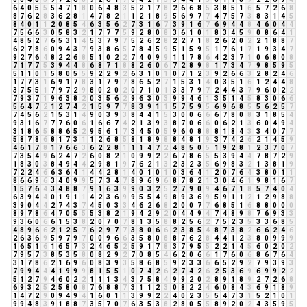
6
4
0
5
5
5
4
7
1
8
0
6
4
8
3
5
2
1
7
8
2
6
6
8
5
3
8
5
1
6
5
7
2
6
8
8
7
6
2
8
3
6
2
8
1
4
7
8
2
1
1
2
1
8
9
5
6
9
7
7
4
7
5
7
3
8
3
1
4
5
8
4
0
1
1
2
0
8
5
4
6
3
5
6
2
7
3
1
6
7
3
9
1
6
7
6
9
4
4
8
4
6
0
4
4
7
5
6
6
3
0
5
8
3
2
1
7
7
7
5
9
2
8
0
8
3
6
1
0
1
8
3
4
5
9
0
8
6
4
1
4
8
5
2
7
6
5
3
1
4
5
3
7
9
7
5
2
6
2
8
2
2
7
1
8
2
6
2
0
2
2
1
8
8
7
6
2
7
8
6
0
9
4
3
7
9
3
8
6
5
7
8
4
5
9
5
1
5
9
5
1
7
6
1
7
1
9
3
4
7
9
2
7
6
4
8
2
2
6
8
5
1
0
2
2
7
4
0
9
9
1
1
7
8
6
4
2
3
7
1
0
6
8
0
8
7
1
7
7
5
3
9
4
4
8
6
8
7
1
8
8
2
6
0
6
7
2
8
9
8
1
7
3
4
7
9
8
5
9
5
5
1
1
0
1
5
8
0
5
5
9
2
2
9
2
6
3
1
0
1
0
7
1
2
3
9
2
6
6
3
2
8
2
4
6
1
7
7
3
1
6
9
1
7
8
3
1
7
9
7
8
6
5
2
7
1
5
3
1
4
0
3
5
1
6
1
2
4
4
8
3
7
5
5
1
7
9
7
2
9
8
0
2
0
2
0
7
1
0
1
3
3
7
9
7
2
4
4
3
7
9
6
0
2
2
7
9
3
7
1
9
6
3
8
2
0
3
5
6
2
9
6
3
0
3
9
9
4
6
1
3
5
1
4
5
8
3
0
6
6
5
6
4
7
2
1
2
7
4
2
1
5
9
7
7
8
3
9
1
1
5
7
5
9
5
6
9
6
8
5
5
6
2
5
7
7
4
5
6
2
1
5
3
1
4
9
0
3
9
3
8
4
4
1
5
3
0
0
6
6
6
7
8
0
8
3
1
8
5
4
9
3
1
6
7
7
7
6
0
6
1
6
6
7
4
2
1
3
9
3
8
7
0
6
6
0
6
2
1
3
6
0
4
9
4
3
1
8
6
5
8
8
6
5
2
9
5
6
1
7
3
4
5
0
5
9
6
0
8
8
8
1
8
4
3
3
4
0
7
7
5
8
7
8
6
8
1
7
3
1
1
2
6
8
5
8
1
8
9
8
8
4
8
1
9
3
7
4
2
6
2
1
4
5
9
4
6
1
7
8
1
7
6
6
3
6
2
2
8
1
1
1
4
7
2
4
8
5
0
5
1
9
2
8
1
2
3
7
0
7
7
3
5
4
9
6
2
4
7
2
6
0
8
2
1
0
9
9
2
2
6
7
8
6
5
5
3
9
4
4
7
8
7
2
9
1
8
3
0
3
8
4
9
4
4
2
9
8
1
9
7
6
2
1
3
2
3
2
3
5
6
9
8
3
2
1
3
8
1
9
7
2
2
4
6
6
3
6
4
1
4
4
2
8
1
4
0
1
0
1
0
3
6
4
1
2
0
7
6
4
3
8
0
1
1
8
6
6
9
6
3
4
0
9
9
5
7
3
4
7
8
9
6
9
6
8
7
8
2
1
3
0
4
6
1
9
8
1
6
7
1
5
7
6
4
3
4
8
8
7
9
1
6
3
9
9
0
3
2
5
2
7
9
0
9
4
6
7
1
8
5
7
4
0
4
6
3
9
4
4
0
1
9
1
1
4
2
3
6
9
9
5
5
4
9
8
9
3
6
9
5
9
1
1
2
1
2
9
8
8
3
9
0
4
4
2
7
4
3
7
4
5
0
3
3
4
6
2
6
8
2
0
0
7
7
6
8
5
1
6
8
8
0
0
0
8
9
7
8
6
4
7
0
5
5
5
3
8
2
1
9
4
2
9
2
0
4
4
9
4
7
4
8
9
8
7
6
9
3
3
9
3
6
0
6
6
1
5
3
8
2
0
7
0
7
8
1
3
5
8
8
2
5
6
2
7
5
2
3
5
3
3
6
8
5
4
8
9
6
6
2
1
2
5
7
6
2
9
7
7
3
8
0
6
6
2
3
8
5
4
8
7
3
8
2
6
6
2
4
6
2
6
3
6
9
5
9
7
9
7
0
0
9
6
6
3
5
8
0
8
8
7
6
2
8
4
4
1
2
3
8
0
9
9
9
1
6
5
1
6
1
6
5
7
3
2
4
6
5
2
5
9
1
7
8
3
7
9
5
5
2
2
1
4
5
6
0
2
0
2
7
9
5
7
3
8
5
3
5
8
0
8
2
9
2
7
0
8
5
4
6
2
0
6
6
1
7
6
0
6
8
6
7
6
4
3
1
7
8
6
2
1
6
9
6
0
8
3
9
3
5
8
6
8
5
9
2
3
3
6
6
5
2
9
2
7
9
3
9
3
7
9
9
4
4
4
1
9
9
9
8
1
5
5
1
0
7
4
2
6
2
7
4
2
6
2
5
3
6
9
6
9
9
2
2
5
1
2
7
9
4
6
0
2
2
1
1
1
3
4
3
7
5
8
4
9
9
2
0
2
8
9
1
8
9
2
7
2
6
8
6
9
3
2
5
2
5
8
0
8
7
6
8
8
7
3
1
1
2
3
0
8
2
2
4
6
0
8
4
3
6
9
1
8
9
1
4
7
2
9
0
9
4
9
4
1
6
0
1
1
3
9
9
2
2
4
0
2
3
5
5
4
7
3
1
5
2
1
0
1
9
9
4
8
3
9
1
8
8
7
3
5
7
0
7
6
3
5
3
8
2
8
0
5
5
8
9
2
0
2
4
3
5
9
5