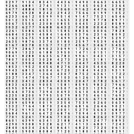
0
2
9
7
7
9
1
3
4
7
8
3
4
1
5
4
4
3
6
9
9
4
9
0
9
0
6
6
3
9
6
6
5
5
1
9
2
6
6
3
6
8
8
1
9
2
7
4
1
5
9
1
3
1
4
9
1
4
5
9
0
6
3
4
7
3
3
6
4
1
5
4
7
7
5
4
8
8
4
3
1
8
1
6
7
1
0
6
0
6
9
1
6
2
8
4
4
7
6
4
6
7
8
2
1
6
9
7
9
7
6
9
2
8
1
8
2
4
2
6
2
9
4
2
6
7
5
6
6
3
0
1
9
9
9
1
0
5
2
7
6
2
3
3
6
6
6
1
2
3
0
5
9
9
9
9
5
1
4
5
9
1
4
7
2
7
5
2
1
3
6
5
4
6
1
5
0
1
2
3
3
5
1
5
6
4
5
3
1
4
1
6
5
5
1
3
2
2
8
1
9
7
7
8
6
8
9
7
1
8
0
0
6
7
4
5
5
5
4
9
2
3
0
8
8
0
8
5
5
1
0
4
4
5
9
2
2
3
2
5
8
5
8
9
8
3
0
3
2
5
6
2
7
7
5
9
6
8
8
7
6
4
3
2
5
7
4
3
8
2
0
0
4
4
8
9
6
7
7
5
2
2
6
1
7
5
0
8
6
5
6
5
5
5
1
1
5
8
5
4
8
8
3
6
9
0
0
0
6
6
7
8
2
8
1
6
6
8
4
3
0
2
0
9
9
4
5
8
4
3
1
6
4
5
9
5
3
7
6
4
2
3
1
6
7
8
0
9
2
2
1
1
6
2
8
5
6
7
5
3
9
3
8
9
8
7
4
9
9
9
3
2
9
6
6
9
4
7
9
7
5
2
9
7
7
2
6
3
5
8
9
8
7
6
4
3
3
7
4
2
0
1
8
0
8
2
5
9
7
7
9
5
3
9
3
4
6
0
9
9
0
1
6
7
4
8
3
7
8
6
0
1
5
7
3
7
1
2
7
9
4
5
6
7
4
3
4
6
7
4
5
4
5
5
1
8
7
7
9
7
2
8
6
7
4
8
9
0
2
2
3
0
9
9
9
1
7
2
6
8
2
1
4
0
4
7
7
6
4
1
9
0
6
9
6
1
3
2
3
5
6
1
8
8
7
3
9
5
0
5
1
4
7
1
8
0
1
5
1
6
7
7
5
3
8
3
8
4
1
5
8
2
8
8
7
0
6
3
5
8
6
7
8
3
2
9
9
6
1
7
0
4
3
1
4
3
1
5
7
3
7
8
0
7
7
0
0
5
2
7
3
0
2
8
1
4
2
7
3
1
2
9
2
5
7
3
1
8
1
9
7
0
6
2
8
6
1
6
7
4
3
9
0
4
4
8
9
4
8
3
4
7
1
3
4
2
4
4
7
2
4
5
3
5
8
8
2
2
0
2
1
8
5
3
8
1
9
5
2
7
0
4
5
6
2
8
2
7
6
4
8
6
2
0
2
5
4
4
6
1
4
3
4
8
3
9
9
4
3
7
6
8
1
3
4
6
5
0
4
4
6
7
2
0
2
2
1
8
4
3
9
4
2
3
5
9
3
1
9
1
3
1
8
8
7
3
3
4
7
2
1
3
6
4
1
4
3
0
7
7
8
7
5
2
7
6
3
6
1
7
1
7
2
2
4
2
3
2
7
9
1
4
7
4
2
7
5
6
7
4
7
1
0
3
3
6
1
2
6
8
1
3
9
9
9
5
5
9
1
1
2
9
0
2
2
3
4
1
2
3
2
8
3
4
7
4
3
0
9
9
2
0
4
7
2
0
7
8
2
1
5
6
1
7
8
5
8
3
3
6
6
3
3
6
9
9
0
0
5
5
1
5
8
1
9
8
5
9
5
5
9
8
3
2
5
7
9
6
6
3
4
5
9
5
5
0
9
4
9
4
0
1
7
6
4
0
5
0
7
7
6
3
2
3
5
1
2
9
5
5
7
4
6
7
4
3
5
6
4
1
0
7
3
6
9
7
3
9
4
4
0
4
9
3
3
5
6
1
0
1
6
0
4
6
1
7
9
2
7
9
6
2
3
5
8
8
2
0
0
0
9
7
9
5
5
5
0
7
9
7
8
5
7
5
3
4
6
1
5
6
7
6
9
3
3
9
3
5
8
4
9
3
5
7
3
3
0
2
3
5
4
4
3
5
8
3
4
1
5
6
6
7
1
9
1
9
4
8
9
8
9
2
0
9
9
6
5
9
8
8
0
0
1
9
1
3
3
5
4
9
7
5
3
9
3
0
2
6
0
6
0
6
3
9
3
1
3
3
2
5
7
1
6
4
1
1
8
7
0
7
2
4
6
3
9
6
8
1
6
7
2
6
4
6
1
9
0
2
1
3
3
7
9
2
2
9
1
9
3
3
0
6
7
8
6
2
0
0
1
1
5
2
7
0
7
5
6
6
3
9
6
8
0
0
0
5
6
8
4
3
9
6
1
4
5
6
4
7
2
9
6
8
7
6
4
7
0
9
4
4
4
1
3
0
3
0
9
7
7
5
7
7
0
1
1
5
2
4
1
5
7
9
4
6
1
7
1
0
3
3
1
5
6
4
1
8
2
6
2
8
9
7
3
2
5
8
6
0
1
1
6
3
9
9
9
6
3
4
1
5
2
1
8
8
7
4
6
2
9
2
2
4
7
7
5
0
8
9
3
3
4
2
9
0
9
9
3
0
8
8
9
3
2
8
1
6
2
1
7
8
4
1
1
3
4
6
8
0
1
1
7
2
4
3
7
2
8
4
0
4
6
0
3
4
7
2
6
5
4
9
8
6
4
1
5
6
8
2
0
2
7
3
2
0
2
0
6
1
3
4
9
6
4
0
4
5
9
0
8
8
8
0
8
4
3
7
1
2
0
2
9
1
8
0
8
4
1
8
5
4
8
2
9
1
1