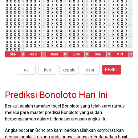
X
X
X
X
0
X
X
X
X
0
X
X
X
X
0
X
X
X
X
0
X
X
X
X
0
X
X
X
X
0
X
X
X
X
0
X
X
X
X
0
X
X
X
X
0
X
X
X
X
0
X
X
X
X
0
X
X
X
X
0
X
X
X
X
0
X
X
X
X
0
X
X
X
X
0
X
X
X
X
0
X
X
X
X
0
X
X
X
X
0
X
X
X
X
0
X
X
X
X
0
X
X
X
X
0
X
X
X
X
0
X
X
X
X
0
X
X
X
X
0
X
X
X
X
0
X
X
X
X
0
X
X
X
X
0
X
X
X
X
0
X
X
X
X
0
X
X
X
X
0
X
X
X
X
0
X
X
X
X
0
X
X
X
X
0
X
X
X
X
0
X
X
X
X
0
X
X
X
X
0
X
X
X
X
0
X
X
X
X
0
X
X
X
X
0
X
X
X
X
0
X
X
X
X
0
X
X
X
X
0
X
X
X
X
0
X
X
X
X
0
X
X
X
X
0
X
X
X
X
0
X
X
X
X
0
X
X
X
X
0
X
X
X
X
0
X
X
X
X
0
X
X
X
X
0
X
X
X
X
0
X
X
X
X
0
X
X
X
X
0
X
X
X
X
0
X
X
X
X
0
X
X
X
X
0
X
X
X
X
0
X
X
X
X
0
X
X
X
X
0
X
X
X
X
0
X
X
X
X
0
X
X
X
X
0
X
X
X
X
0
X
X
X
X
0
X
X
X
X
0
X
X
X
X
0
X
X
X
X
0
X
X
X
X
0
X
X
X
X
0
X
X
X
X
0
X
X
X
X
0
X
X
X
X
0
X
X
X
X
0
X
X
X
X
0
X
X
X
X
0
X
X
X
X
0
X
X
X
X
0
X
X
X
X
X
SEN
RAB
D
KAM
D
JUM
D
SAB
D
MIN
D
D
RESET
Prediksi Bonoloto Hari Ini
Berikut adalah ramalan togel Bonoloto yang telah kami rumus
melalui para master prediksi Bonoloto yang sudah
berpengalaman dalam bidang perumusan angka jitu.
Angka bocoran Bonoloto kami berikan silahkan kombinasikan
dengan angka jitu yang anda punya supaya mendapatkan hasil