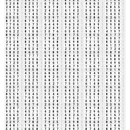
3
0
7
6
4
2
0
9
1
1
3
7
2
9
2
8
9
8
2
1
8
9
6
1
7
7
7
0
0
0
0
2
0
8
8
6
2
5
3
8
6
7
0
6
6
8
5
5
9
5
4
8
6
5
2
4
7
3
3
6
2
8
0
6
6
8
3
9
7
7
8
3
7
8
6
1
0
1
6
7
1
6
9
6
6
5
8
5
5
1
1
1
7
3
1
3
2
9
3
3
2
4
2
0
2
4
1
4
2
6
3
6
0
3
3
3
0
5
4
9
2
3
7
0
7
5
1
4
5
9
5
6
5
3
8
6
4
9
2
2
6
2
8
3
2
1
4
0
5
5
6
0
5
5
1
7
1
9
5
5
3
3
9
7
7
4
1
6
1
7
4
2
8
6
5
0
2
6
1
7
8
7
0
4
4
8
7
9
2
2
7
3
0
4
4
6
4
1
2
3
7
5
7
2
9
0
0
5
6
2
7
7
0
6
6
3
0
7
3
1
6
4
4
9
4
9
6
3
4
7
0
8
9
9
9
3
9
5
8
4
4
3
5
4
9
8
1
8
8
7
2
2
4
9
4
7
3
3
3
6
5
7
5
9
5
5
1
3
8
2
0
6
2
2
4
8
1
0
6
6
3
0
7
6
4
0
5
4
0
4
9
6
4
7
2
4
7
9
7
7
8
9
6
2
8
1
5
8
0
8
7
7
8
1
9
8
1
7
5
3
1
8
5
5
1
8
1
7
7
5
7
3
1
1
2
6
4
9
1
1
3
9
6
2
8
3
1
0
8
8
7
7
1
5
6
6
0
0
7
7
2
0
2
8
1
8
3
9
8
8
1
9
4
8
3
6
5
9
8
8
7
3
1
5
6
8
5
0
3
3
7
7
4
6
1
7
5
7
2
9
0
1
6
8
5
1
8
9
8
8
1
6
4
6
1
6
1
2
7
9
5
0
4
3
7
8
5
3
4
7
9
3
7
4
2
2
3
4
0
4
9
5
1
2
3
3
7
2
4
6
1
8
0
2
2
8
6
0
5
5
5
1
8
9
8
0
7
1
3
4
9
2
5
0
5
9
8
7
0
7
9
8
3
6
9
5
7
7
7
5
6
9
0
9
9
8
9
4
9
4
9
8
5
5
1
9
5
8
8
7
1
9
6
8
5
0
9
0
6
6
9
6
0
9
9
3
2
8
6
5
7
0
2
1
3
4
9
8
9
8
9
7
2
0
2
3
2
5
8
4
2
0
6
1
7
3
4
1
6
7
0
7
3
4
7
9
4
9
6
6
6
2
5
9
5
3
0
6
7
4
3
5
4
4
8
2
6
7
9
7
1
6
6
7
4
0
6
4
7
2
6
2
1
6
7
4
0
5
8
4
9
6
4
8
3
7
9
9
6
6
1
2
5
9
5
7
0
1
9
1
6
6
7
0
7
4
3
2
6
8
6
8
6
3
9
3
2
4
3
7
1
9
4
9
4
0
8
1
0
1
0
6
3
7
1
1
3
2
0
2
8
9
2
6
8
0
5
0
4
4
2
5
7
2
9
3
6
8
3
2
0
0
0
0
0
0
5
2
5
7
6
8
3
7
1
4
3
3
5
8
2
7
3
6
9
4
8
0
5
5
0
4
9
3
3
7
6
5
7
3
0
4
2
7
9
7
5
0
1
1
6
1
4
8
3
6
1
5
6
2
7
0
5
7
3
2
3
0
0
0
5
2
5
9
5
6
1
1
6
7
7
1
9
7
7
9
6
1
6
7
2
5
0
7
7
8
9
3
1
4
6
3
5
8
4
6
8
5
2
7
0
5
2
6
8
0
5
9
6
6
8
5
5
9
5
7
0
4
5
9
3
5
4
4
8
5
6
5
3
8
2
3
0
8
8
8
3
3
2
5
3
0
5
6
2
7
6
5
6
2
0
4
5
7
3
4
0
6
3
9
1
5
1
1
2
0
8
0
6
6
2
1
3
6
9
0
4
0
1
1
6
5
2
8
1
7
4
2
5
7
0
6
9
8
8
5
5
7
7
5
4
9
7
5
3
9
5
7
4
2
2
0
9
4
4
3
0
7
3
1
0
1
6
4
1
2
3
9
9
9
3
2
8
7
6
2
2
0
1
1
5
9
9
0
9
5
2
5
5
1
4
9
7
8
6
4
2
2
3
5
9
5
1
6
7
4
5
7
1
8
4
2
8
6
5
5
8
7
0
7
7
2
9
6
6
8
5
6
3
9
4
6
6
3
9
4
0
3
3
6
3
4
6
3
9
6
0
2
6
8
1
3
6
4
1
0
1
6
7
4
3
3
8
2
1
1
6
4
2
6
4
3
9
1
1
8
9
1
6
7
5
9
4
7
2
2
0
9
5
5
2
2
9
7
7
9
7
8
2
1
7
9
2
5
7
3
3
9
8
8
3
0
6
0
6
8
6
7
9
7
8
4
8
1
9
1
9
6
6
3
6
7
0
7
7
2
6
6
0
6
5
9
5
3
8
4
1
4
6
1
5
4
1
3
4
0
6
5
8
4
7
3
2
7
9
3
9
9
7
7
8
7
4
4
8
8
8
7
9
7