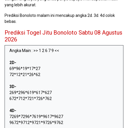
yang lebih akurat.
Prediksi Bonoloto malam ini mencakup angka 2d. 3d. 4d colok
bebas.
Prediksi Togel Jitu Bonoloto Sabtu 08 Agustus
2026
Angka Main : >> 1 2 6 7 9 <<
2D-
69*96*19*17*27
72*12*21*26*62
3D-
269*296*619*617*627
672*712*721*726*762
4D-
7269*7296*7619*9617*9627
9672*9712*9721*9726*9762