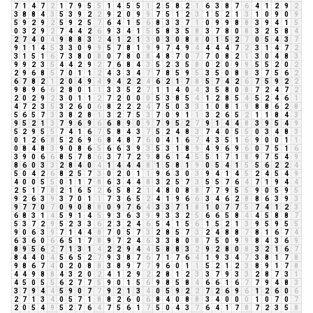
7
1
4
7
2
1
7
9
5
5
1
4
5
5
1
2
5
8
2
1
6
3
8
7
6
4
1
2
9
2
3
8
8
4
3
5
3
9
2
2
9
2
0
9
9
7
5
1
2
3
1
5
2
1
3
1
0
9
0
9
5
9
2
9
2
5
9
2
5
7
6
4
1
5
6
8
3
3
7
1
0
9
9
8
8
3
9
4
1
5
0
3
2
9
2
7
4
4
2
6
9
3
4
1
5
5
8
3
5
8
3
7
8
0
8
3
2
5
8
4
2
7
4
0
4
9
8
8
3
2
4
1
2
1
3
0
3
0
8
8
0
1
5
2
7
0
5
4
3
7
9
1
1
4
5
3
3
0
9
9
5
7
8
1
9
9
7
4
9
4
4
4
4
7
2
3
1
4
7
2
3
1
5
1
6
7
3
8
0
8
0
7
8
0
8
4
8
7
0
7
7
0
8
2
1
3
0
4
8
3
9
9
2
3
5
4
4
2
9
2
7
6
8
4
3
5
2
3
5
8
0
2
0
9
9
5
5
2
0
2
2
9
6
8
5
7
0
1
1
2
4
3
3
4
7
7
8
5
9
5
3
5
0
8
8
3
7
5
6
2
6
7
8
2
1
2
0
4
9
4
9
4
2
2
4
6
2
1
7
8
5
7
4
2
6
7
5
9
2
2
9
8
9
6
6
2
8
0
1
1
3
3
5
2
7
1
1
4
0
4
3
5
8
0
8
7
2
4
7
2
2
0
2
9
2
3
0
1
1
2
7
2
0
0
0
5
3
8
5
4
1
2
8
5
4
5
2
4
6
1
4
7
2
3
5
3
2
6
0
6
8
2
2
2
4
7
5
0
3
3
1
0
8
1
9
8
8
6
2
8
5
6
5
7
3
3
8
2
8
1
3
2
7
5
3
7
0
9
1
1
3
2
6
5
2
1
1
8
4
3
9
5
2
1
3
7
9
6
9
6
6
8
9
0
9
7
9
5
2
7
9
1
4
4
8
3
9
5
4
9
5
2
9
5
5
7
4
1
6
7
5
8
4
3
7
5
2
4
8
3
7
4
0
5
5
0
3
4
8
3
0
1
2
6
8
5
2
6
9
6
8
4
8
7
6
0
4
1
6
7
4
3
5
1
6
9
0
0
1
1
0
8
4
8
3
9
0
8
6
5
6
6
3
9
3
5
3
1
8
9
4
9
6
9
6
0
7
5
1
6
3
9
0
6
6
8
5
7
8
6
3
7
7
2
9
8
6
1
4
5
5
1
7
1
8
9
7
5
4
9
8
6
0
3
3
2
8
4
0
4
1
4
4
4
8
1
5
8
1
9
0
5
4
1
5
5
6
2
2
4
5
0
4
2
6
8
2
5
7
3
0
2
0
1
1
9
6
3
0
3
9
4
1
4
5
2
4
5
4
9
4
0
0
5
5
0
1
1
7
8
6
3
4
4
8
3
2
5
7
3
5
5
7
6
4
7
1
9
4
4
2
5
1
7
8
2
1
6
5
2
6
5
8
2
1
4
8
0
8
8
7
7
9
5
5
9
0
5
9
5
9
2
6
3
9
3
7
0
1
1
7
3
6
5
2
4
1
9
6
6
3
4
6
2
8
8
6
3
9
3
9
7
7
0
7
0
9
0
8
8
0
9
7
6
4
3
3
7
1
8
1
0
7
7
5
7
4
1
2
3
6
8
3
1
4
5
9
1
4
5
9
3
6
3
9
9
3
3
2
5
6
6
5
8
4
4
5
8
8
7
5
3
7
2
9
5
2
3
3
6
2
3
2
4
6
5
4
1
5
6
1
5
2
1
3
9
5
9
5
5
9
0
6
3
9
7
1
4
4
8
7
0
5
7
3
2
8
5
7
3
2
4
8
8
7
8
1
6
7
4
6
3
6
0
6
6
5
1
7
8
9
7
2
4
6
3
3
8
0
8
7
5
0
9
9
8
4
3
6
9
8
9
5
6
2
7
1
3
1
4
2
2
9
4
4
5
8
8
3
2
9
2
8
0
8
3
2
1
6
7
8
4
4
0
4
5
6
5
2
7
9
3
8
7
6
7
1
7
6
4
1
9
3
4
7
3
8
1
7
8
9
8
6
7
4
0
2
0
8
8
3
8
9
7
7
9
6
0
1
1
5
2
1
2
3
8
9
1
7
8
4
4
9
8
8
4
3
2
0
2
4
1
2
9
2
2
8
1
2
3
3
7
9
3
3
2
8
7
3
1
4
5
0
5
5
6
2
7
7
5
9
0
1
5
6
9
8
5
8
4
6
6
1
6
7
7
9
4
8
3
3
7
9
4
4
5
9
0
7
7
9
2
1
3
4
0
5
9
2
2
7
2
6
9
6
1
2
6
0
6
2
7
1
3
4
0
5
7
1
8
8
2
6
0
6
8
4
0
8
8
3
4
0
0
0
1
0
7
0
7
2
0
5
4
9
5
2
7
6
4
7
5
6
1
7
5
0
4
3
7
6
4
1
7
8
7
2
3
5
8