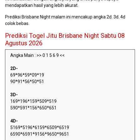
mendapatkan hasil yang lebih akurat.
Prediksi Brisbane Night malam ini mencakup angka 2d. 3d. 4d
colok bebas.
Prediksi Togel Jitu Brisbane Night Sabtu 08
Agustus 2026
Angka Main : >> 0 1 5 6 9 <<
2D-
69*96*59*09*19
90*91*56*50*51
3D-
169*196*159*509*519
590*591*156*650*651
4D-
5169*5196*6159*6509*6519
6590*6591*9156*9650*9651