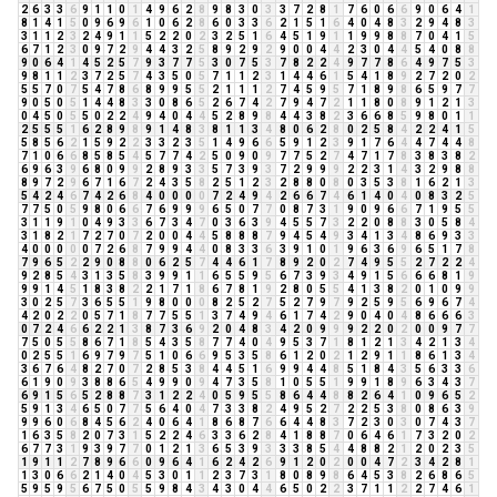
2
6
3
3
6
9
1
1
0
1
4
9
6
2
8
9
8
3
0
3
3
7
2
8
1
7
6
0
6
6
9
0
6
4
1
8
1
4
1
5
0
9
6
9
6
1
0
6
2
8
6
0
3
3
6
2
1
5
1
6
4
0
4
8
3
2
9
4
8
3
3
1
1
2
3
2
4
9
1
1
5
2
2
0
2
3
2
5
1
6
4
5
1
9
1
1
9
9
8
8
7
0
4
1
5
6
7
1
2
3
0
9
7
2
9
4
4
3
2
5
8
9
2
9
2
9
0
0
4
4
2
3
0
4
4
5
4
0
8
8
9
0
6
4
1
4
5
2
5
7
9
3
7
7
5
3
0
7
5
3
7
8
2
2
4
9
7
7
8
6
4
9
7
5
3
9
8
1
1
2
3
7
2
5
7
4
3
5
0
5
7
1
1
2
3
1
4
4
6
1
5
4
1
8
9
2
7
2
0
2
5
5
7
0
7
5
4
7
8
6
8
9
9
5
5
2
1
1
1
2
7
4
5
9
5
7
1
8
9
8
6
5
9
7
7
9
0
5
0
5
1
4
4
8
3
3
0
8
6
5
2
6
7
4
2
7
9
4
7
2
1
1
8
0
8
9
1
2
1
3
0
4
5
0
5
5
0
2
2
4
9
4
0
4
4
5
2
8
9
8
4
4
3
8
2
3
6
6
8
5
9
8
0
1
1
2
5
5
5
1
6
2
8
9
8
9
1
4
8
3
8
1
1
3
4
8
0
6
2
8
0
2
5
8
4
2
2
4
1
5
5
8
5
6
2
1
5
9
2
2
3
3
2
3
5
1
4
9
6
6
5
9
1
2
3
9
1
7
6
4
4
7
4
4
8
7
1
0
6
6
8
5
8
5
4
5
7
7
4
2
5
0
9
0
9
7
7
5
2
7
4
7
1
7
8
3
8
3
8
2
6
9
6
3
9
6
8
0
9
9
2
8
9
3
3
5
7
3
9
3
7
2
9
9
9
2
2
3
1
4
3
2
9
8
8
8
9
7
2
9
6
7
1
6
7
2
4
3
5
8
2
5
1
2
3
2
8
8
0
8
0
3
5
3
8
1
6
2
1
3
5
4
2
4
6
7
4
2
6
8
4
0
0
0
0
7
2
4
9
4
2
6
6
7
4
6
1
4
0
4
0
8
3
2
5
7
7
5
0
5
9
8
0
6
6
7
6
9
9
9
6
5
0
7
7
0
8
7
3
1
9
0
9
6
6
7
1
9
5
5
3
1
1
9
1
0
4
9
3
3
6
7
3
4
7
0
3
6
3
9
4
5
5
7
3
2
2
0
8
8
3
0
5
8
4
3
1
8
2
1
7
2
7
0
7
2
0
0
4
4
5
8
8
8
7
9
4
5
4
9
3
4
1
3
4
8
6
9
3
3
4
0
0
0
0
0
7
2
6
8
7
9
9
4
4
0
8
3
3
6
3
9
1
0
1
9
6
3
6
9
6
5
1
7
8
7
9
6
5
2
2
9
0
8
8
0
6
2
5
7
4
4
6
1
7
8
9
2
0
2
7
4
9
5
5
2
7
2
2
4
9
2
8
5
4
3
1
3
5
8
3
9
9
1
1
6
5
5
9
5
6
7
3
9
3
4
9
1
5
6
6
6
8
1
9
9
9
1
4
5
1
8
3
8
2
2
1
7
1
8
6
7
8
1
9
2
8
0
5
5
4
1
3
8
2
0
1
0
9
9
3
0
2
5
7
3
6
5
5
1
9
8
0
0
0
8
2
5
2
7
5
2
7
9
7
9
2
5
9
5
6
9
6
7
4
4
2
0
2
2
0
5
7
1
8
7
7
5
5
1
3
7
4
9
4
6
1
7
4
2
9
0
4
0
4
8
6
6
6
3
0
7
2
4
6
6
2
2
1
3
8
7
3
6
9
2
0
4
8
3
4
2
0
9
9
9
2
2
0
2
0
0
9
7
7
7
5
0
5
5
8
6
7
1
8
5
4
3
5
8
7
7
4
0
4
9
5
3
7
1
8
1
2
1
3
4
2
1
3
4
0
2
5
5
1
6
9
7
9
7
5
1
0
6
6
9
5
3
5
8
6
1
2
0
2
1
2
9
1
1
8
6
1
3
4
3
6
7
6
4
8
2
7
0
7
2
8
5
3
8
4
4
5
1
6
9
9
4
4
8
5
1
8
4
3
5
6
3
3
6
6
1
9
0
9
3
8
8
6
5
4
9
9
0
9
4
7
3
5
8
1
0
5
5
1
9
9
1
8
9
6
3
4
3
7
6
9
1
5
6
5
2
8
8
7
3
1
2
2
4
0
5
9
5
5
8
6
4
4
8
8
2
6
4
1
0
9
6
5
2
5
9
1
3
4
6
5
0
7
7
5
6
4
0
4
7
3
3
8
2
4
9
5
2
7
2
2
5
3
8
0
8
6
3
9
9
9
6
0
6
8
4
5
6
2
4
0
6
4
1
8
6
8
7
6
6
4
4
8
3
7
2
3
0
3
0
7
4
3
7
1
6
3
5
8
2
0
7
3
1
5
2
2
4
6
3
3
6
2
8
4
1
8
8
7
0
6
4
6
1
7
3
2
0
2
6
7
7
3
1
9
3
9
7
7
0
1
2
1
3
6
5
3
9
3
3
3
8
5
4
4
8
8
2
1
2
0
2
3
5
1
9
1
1
2
7
8
9
6
6
0
9
6
4
1
6
2
4
2
6
9
1
2
0
2
0
0
4
7
2
3
4
2
8
1
1
3
0
6
6
2
1
4
0
4
5
3
0
1
1
2
3
7
3
1
8
0
8
9
8
6
4
5
3
8
2
6
8
6
5
5
9
5
9
5
6
7
5
0
5
5
9
8
4
3
4
3
0
4
4
6
5
0
2
2
3
7
1
1
2
2
7
4
6
1