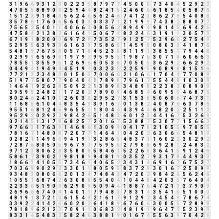
3
1
9
6
6
9
3
1
2
3
0
2
2
3
5
8
7
9
7
7
4
5
0
0
0
7
3
4
0
4
5
2
9
2
2
4
7
0
5
5
8
8
9
0
9
2
5
9
4
4
8
2
4
1
5
2
4
6
0
6
6
1
8
5
4
0
5
8
7
6
1
5
1
2
3
9
1
8
4
3
5
6
2
4
6
5
6
2
4
6
7
4
1
2
3
8
6
2
7
9
5
4
0
8
8
3
5
7
8
6
1
7
6
0
6
5
6
0
3
3
0
3
3
7
1
2
1
9
9
9
7
4
3
8
2
8
8
0
7
7
7
5
6
5
2
5
4
0
1
1
4
0
6
6
3
0
8
5
6
2
8
9
4
9
4
9
8
1
4
5
6
9
4
2
6
4
7
5
8
4
2
1
3
8
2
6
1
6
4
1
5
0
6
7
4
8
2
2
4
6
3
1
9
1
1
3
0
5
7
3
6
7
1
9
1
8
2
0
0
0
6
9
7
2
9
7
3
5
2
7
9
1
2
5
7
5
3
9
6
6
2
7
5
4
9
5
2
9
5
5
6
3
9
3
3
6
1
6
3
9
7
5
8
6
5
1
4
5
9
5
0
8
0
3
3
4
1
8
7
6
5
4
8
1
9
7
6
7
5
3
0
5
7
1
8
4
5
2
3
5
8
1
1
9
1
3
8
5
5
1
7
9
4
4
8
0
2
9
9
9
6
5
6
9
6
1
9
7
9
7
9
5
9
5
5
1
9
8
7
6
3
0
7
1
8
6
0
6
6
3
7
8
5
5
1
3
5
5
9
5
1
2
6
9
6
6
0
5
3
8
7
0
5
0
5
3
6
2
9
2
6
6
2
9
2
0
4
4
9
4
1
9
4
9
4
4
5
1
9
1
0
3
2
3
5
2
2
5
9
5
9
0
8
9
8
8
1
5
1
6
7
7
2
1
3
2
3
4
8
3
0
1
5
0
5
7
0
0
6
6
2
1
0
6
6
1
7
0
4
4
7
7
0
8
8
5
1
9
7
7
5
8
0
7
7
9
0
4
0
4
1
7
8
9
8
7
9
6
1
7
5
5
4
4
8
1
0
3
0
3
1
4
6
4
1
9
2
6
2
8
5
0
9
2
2
1
3
8
9
8
3
4
8
9
8
2
2
3
8
2
0
8
9
0
9
2
9
5
9
5
2
4
8
2
1
1
7
2
0
2
7
8
9
0
9
4
6
8
5
4
6
0
9
5
5
4
6
8
7
6
8
0
2
4
6
2
4
1
0
1
2
6
0
3
3
2
9
5
2
7
3
1
5
3
8
5
0
6
0
6
7
4
7
3
1
1
1
6
8
5
6
1
0
4
4
8
3
5
4
9
3
9
1
6
7
0
1
3
8
2
4
0
8
7
6
6
3
7
8
6
9
5
5
1
6
8
1
2
4
6
9
6
5
5
1
1
8
0
4
4
4
3
9
4
4
6
8
2
0
2
2
5
1
1
2
9
5
2
9
2
0
2
9
2
2
9
8
4
2
6
5
1
4
8
3
6
0
1
2
3
4
4
1
6
7
5
3
2
6
8
0
2
1
4
5
1
3
1
7
8
6
8
2
5
7
2
0
1
6
7
5
3
8
8
7
5
3
0
7
7
1
5
6
6
3
9
7
6
6
3
1
7
6
3
9
1
4
6
9
6
1
3
0
9
9
0
4
1
7
8
2
1
0
5
5
9
7
0
5
5
7
8
1
6
7
1
4
8
0
8
7
2
0
7
7
1
4
6
4
1
0
4
2
0
2
6
3
0
6
6
5
4
8
1
9
0
2
8
2
1
1
4
9
6
6
9
4
1
9
1
3
2
8
6
5
4
8
3
7
1
1
6
0
2
2
3
0
2
9
2
7
2
8
7
6
8
0
5
0
5
9
6
7
9
7
7
5
9
5
5
2
7
9
8
8
6
9
2
8
1
2
4
8
3
2
9
7
1
2
3
8
0
6
2
8
3
5
8
0
8
5
8
4
6
1
5
2
2
6
8
3
6
4
1
5
9
1
2
4
6
5
8
6
1
7
3
9
0
2
2
9
8
1
8
9
9
4
8
1
9
0
3
5
2
7
9
3
1
7
8
4
4
9
3
3
1
8
6
6
3
4
1
0
5
5
7
3
4
6
1
4
0
6
5
2
3
4
3
1
4
6
9
1
6
7
6
7
5
2
7
7
0
3
6
9
9
0
2
9
2
3
3
0
1
1
8
0
5
9
5
8
3
7
2
9
3
0
1
6
7
2
5
0
9
9
9
3
4
8
3
0
8
0
6
6
2
0
1
3
4
7
4
8
4
3
4
7
2
0
2
9
8
4
2
6
5
6
2
4
6
1
0
5
5
1
6
8
7
4
2
6
3
0
8
8
5
5
4
0
4
1
0
4
4
8
4
2
0
3
3
7
6
4
0
4
2
2
3
3
6
5
1
9
0
9
6
2
9
0
9
5
0
9
4
4
1
8
8
7
6
4
7
2
1
3
3
7
9
0
9
2
6
9
6
6
6
7
4
0
4
1
4
0
1
1
7
9
4
8
3
7
8
3
1
4
3
5
4
1
5
5
1
0
0
0
4
8
1
9
1
3
7
2
1
3
6
1
5
4
9
2
1
6
1
7
9
1
2
9
2
3
4
5
4
9
7
8
6
7
4
3
3
9
2
2
4
1
4
2
6
6
0
2
0
2
6
4
1
8
9
6
7
6
0
6
3
0
0
5
5
7
2
8
9
8
7
8
1
8
9
6
2
1
2
3
7
0
9
1
1
0
6
8
3
2
4
8
1
9
1
9
6
4
7
2
5
2
3
9
3
8
3
3
1
4
5
4
8
3
2
5
8
2
4
6
3
8
8
1
9
0
1
6
7
4
5
5
6
3
9
7
0
4
2
6