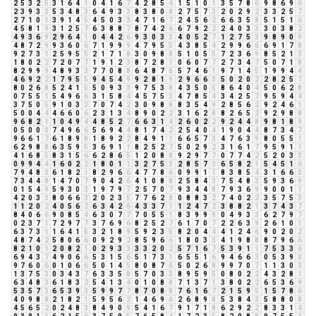
2
5
3
2
5
3
1
6
4
1
0
4
1
6
7
4
2
8
5
4
1
5
1
0
1
3
5
7
8
6
9
8
6
9
6
2
3
9
3
3
5
3
4
8
3
6
4
9
3
3
8
3
8
0
8
2
7
5
7
3
2
0
2
9
2
3
3
2
5
7
2
7
1
0
1
3
9
1
4
5
4
5
0
3
3
4
7
1
6
7
2
4
5
6
2
6
6
3
5
8
5
1
5
1
6
4
5
8
1
9
3
1
2
5
7
6
3
8
8
7
8
7
4
2
6
6
7
9
2
2
2
4
0
3
3
3
0
3
8
2
4
9
3
6
9
2
9
6
4
1
0
4
4
2
6
9
3
0
3
3
4
0
5
2
7
1
2
7
5
3
9
8
9
0
9
4
8
7
2
9
9
3
6
0
6
7
1
9
9
9
4
7
9
5
5
4
3
8
5
4
2
9
9
6
6
6
9
1
7
8
9
2
7
3
1
2
5
9
5
5
2
1
7
1
8
3
0
9
8
8
5
1
0
5
5
7
2
3
6
9
8
5
2
1
3
1
8
0
2
2
7
2
0
7
7
1
9
1
2
3
8
7
2
8
1
0
6
0
7
7
2
7
3
4
7
5
0
7
1
8
8
2
9
9
9
4
8
9
3
3
7
7
0
8
8
6
4
8
7
6
5
7
4
6
1
9
7
1
4
5
1
9
9
4
4
4
6
9
2
2
1
7
9
5
5
9
4
5
4
9
9
2
8
1
9
2
9
6
6
3
5
0
2
0
2
2
8
2
5
7
8
0
2
6
8
5
2
4
1
5
5
0
9
3
3
9
7
5
3
8
4
3
5
0
5
8
6
4
0
4
5
0
6
2
8
0
7
5
5
1
5
4
9
6
6
3
1
5
8
4
4
5
7
5
3
4
7
8
5
4
3
4
2
5
7
9
5
9
4
4
3
7
5
0
5
9
1
0
3
3
7
0
7
4
2
3
0
9
8
8
8
3
5
4
9
2
8
5
6
2
9
2
4
6
1
5
0
0
4
4
4
6
6
0
6
2
3
1
3
4
8
9
0
2
2
3
1
6
2
8
8
2
6
5
2
9
2
9
8
8
9
6
8
2
1
1
0
4
9
4
4
8
5
2
7
6
6
3
1
4
2
6
0
2
2
9
2
4
4
8
9
8
1
8
9
0
5
0
0
0
7
4
9
6
6
5
6
9
4
4
8
1
7
4
2
2
5
4
0
4
1
9
0
4
4
8
7
3
4
7
9
6
6
1
7
6
1
8
9
8
1
8
9
2
2
8
4
9
1
1
6
6
5
7
3
4
7
6
3
9
8
0
5
5
1
6
2
9
8
8
6
3
5
9
5
3
6
9
1
1
8
2
5
2
7
5
0
2
9
2
3
1
6
1
7
9
5
9
1
1
4
1
6
8
5
8
3
1
5
6
6
2
8
6
5
1
2
0
8
8
9
2
9
7
7
0
7
7
4
2
5
2
0
3
3
0
9
9
4
4
1
6
0
2
2
1
8
0
1
1
3
2
7
5
3
2
8
5
7
3
6
5
8
2
1
5
4
5
1
6
7
9
4
8
3
6
1
8
2
1
8
2
9
6
6
4
7
7
8
6
0
9
9
1
1
8
3
8
5
4
3
1
6
6
3
7
3
4
4
8
1
4
7
0
7
9
0
4
2
6
4
1
0
8
8
2
5
8
4
3
7
5
4
8
3
5
9
3
6
9
0
1
5
4
9
5
9
3
0
3
1
9
7
9
7
2
5
7
0
7
9
3
4
4
8
7
9
3
6
9
9
0
0
1
1
4
2
0
3
3
8
0
6
6
3
2
0
2
3
5
7
7
6
2
8
0
8
8
3
2
7
4
0
2
2
3
5
7
5
3
1
1
2
0
2
4
0
5
6
2
6
3
4
2
6
4
3
3
7
1
1
2
4
7
2
3
8
8
2
1
3
7
4
3
7
8
4
0
6
6
9
0
8
5
4
6
3
0
7
7
7
0
5
5
1
8
3
9
9
9
0
4
9
3
3
6
2
7
9
7
0
2
3
7
1
7
2
9
7
7
3
7
6
9
6
8
2
5
2
7
6
1
7
0
7
2
2
6
3
9
2
6
1
0
1
6
3
7
3
1
1
6
4
1
5
3
2
1
8
9
5
9
2
3
5
8
2
0
4
4
4
1
2
4
6
9
0
2
0
2
4
8
7
4
2
5
8
0
6
6
0
9
2
9
2
8
5
9
6
6
1
8
0
3
3
4
1
9
8
8
8
7
9
6
6
8
2
1
0
1
2
0
8
2
1
0
2
9
3
3
3
3
2
0
2
5
7
1
6
7
5
3
9
1
1
7
5
3
3
6
6
9
4
3
7
4
9
0
6
6
5
3
1
5
6
5
1
7
3
1
6
5
5
1
6
9
4
6
6
3
0
5
3
9
3
9
7
6
0
6
0
1
0
6
6
5
0
1
4
5
8
0
8
7
6
5
0
2
6
8
9
9
7
0
7
1
1
3
0
3
1
3
7
5
3
0
3
4
3
7
6
3
3
5
8
5
7
0
3
3
8
9
5
9
5
0
8
0
2
2
4
3
2
8
1
6
3
4
8
3
6
1
8
3
2
5
4
1
3
4
0
1
0
8
8
7
1
3
7
1
3
8
0
2
2
6
5
3
6
9
5
3
5
7
3
6
5
3
9
3
5
9
9
7
7
8
7
0
8
8
7
6
1
6
7
2
1
5
9
5
1
5
7
8
6
4
0
9
8
8
2
1
8
2
1
5
9
5
6
2
1
4
6
9
6
2
6
8
9
8
5
3
8
4
3
5
8
8
0
8
4
5
6
5
2
0
2
4
8
3
8
4
9
0
9
5
4
1
6
7
9
1
7
1
8
6
2
9
2
2
8
3
3
1
4