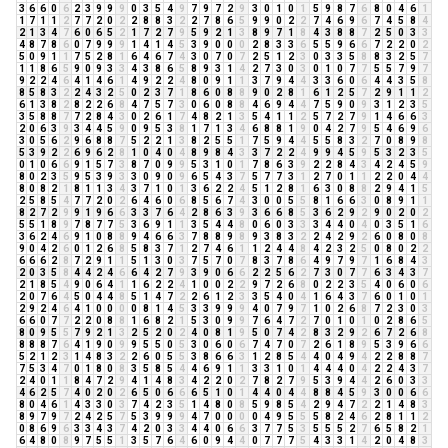
3
6
6
0
6
2
3
9
9
9
0
3
5
4
9
7
9
7
2
9
3
0
1
0
1
5
9
8
7
6
8
0
4
6
1
1
7
1
1
2
7
7
2
0
2
2
8
8
3
2
2
7
8
6
5
9
9
0
2
2
7
4
6
9
6
7
4
5
8
4
2
1
3
4
7
6
0
6
5
2
1
7
2
7
9
5
9
2
1
3
8
9
7
1
8
4
3
8
8
7
2
5
0
3
3
4
8
7
8
6
0
7
9
9
9
1
4
1
4
5
3
9
0
0
0
2
8
3
3
6
5
5
9
6
6
7
2
2
0
2
5
0
9
1
1
7
5
2
8
1
6
4
6
7
4
3
0
7
0
7
2
5
1
2
3
0
3
3
5
8
8
3
2
5
7
1
1
8
6
5
9
0
9
3
3
4
3
8
6
5
8
9
3
1
4
2
7
3
0
3
0
1
0
7
7
5
5
7
9
7
9
2
2
4
6
4
1
4
6
1
4
9
2
2
4
8
0
9
1
1
3
7
9
4
4
3
3
6
0
6
4
4
3
5
8
8
5
8
3
2
2
4
3
2
5
0
2
3
7
1
8
6
0
8
8
9
0
2
8
1
6
1
2
5
7
2
9
1
1
2
6
1
3
8
2
8
2
2
6
8
4
7
5
7
3
0
6
0
8
8
4
6
9
4
4
7
5
9
0
9
3
1
2
3
5
3
5
8
8
7
7
2
8
4
3
0
2
6
1
7
4
8
2
1
3
5
4
1
1
2
5
7
2
7
9
1
4
6
6
3
2
0
6
3
9
3
4
4
5
9
0
9
5
3
8
1
7
1
3
4
6
8
8
1
9
0
4
2
7
9
5
4
6
9
6
3
0
5
6
2
9
6
8
8
7
5
2
2
1
3
8
2
5
5
1
7
5
9
4
4
5
5
8
3
2
7
0
8
9
8
5
3
9
2
2
6
9
6
2
8
1
0
4
0
4
8
9
8
4
3
3
7
2
2
4
9
9
4
5
9
5
3
2
3
5
0
1
0
6
6
9
1
5
7
3
8
7
0
9
9
5
3
1
0
1
7
8
6
3
9
2
2
8
4
3
4
2
4
5
9
8
0
2
3
5
9
5
3
9
3
3
0
9
0
9
6
5
4
3
7
5
7
7
3
1
2
7
0
1
1
2
2
0
4
4
8
0
8
2
1
8
1
1
3
4
3
7
1
0
1
3
6
2
2
4
5
1
2
8
1
6
3
0
8
8
2
9
4
1
5
2
5
8
5
4
7
7
2
0
2
6
4
6
0
6
8
5
6
7
4
3
0
0
5
5
8
1
6
6
3
0
8
9
1
1
8
2
7
2
9
9
1
9
6
6
3
3
7
6
4
2
8
6
3
9
3
6
6
8
5
3
6
2
9
2
9
0
2
0
2
5
5
1
8
9
7
8
7
7
5
3
6
9
1
1
3
5
4
4
8
0
6
0
3
3
3
4
4
0
4
0
3
5
1
6
3
6
2
4
6
9
1
0
8
8
9
4
6
6
3
7
8
8
9
8
9
3
8
3
2
2
4
2
9
2
6
0
8
0
8
9
0
4
2
6
0
1
2
6
8
5
8
3
7
1
2
7
4
6
1
1
2
4
4
8
4
2
3
2
5
0
8
0
2
2
6
6
6
2
8
7
2
9
1
1
5
1
3
0
3
7
5
7
0
7
8
3
7
8
6
4
9
7
9
7
1
6
8
4
3
2
0
3
5
8
4
4
2
4
6
6
4
2
7
9
3
9
0
6
6
2
2
5
6
2
7
3
0
7
7
6
3
4
3
7
2
1
8
5
4
9
0
6
4
1
1
6
2
2
4
1
0
0
2
2
9
7
2
6
8
0
2
2
3
5
4
0
6
0
6
2
0
7
6
4
5
0
4
4
8
5
1
4
7
2
2
6
1
2
3
3
5
4
0
4
1
6
4
3
7
6
0
1
0
1
2
9
2
4
6
4
1
0
0
0
0
8
1
4
5
3
3
9
9
9
4
0
7
9
7
1
0
2
6
8
7
2
3
0
3
6
6
0
7
7
2
2
0
8
8
1
6
8
2
1
5
3
0
9
9
7
6
4
7
2
7
0
1
0
1
0
2
8
6
5
8
0
9
5
5
7
9
2
1
3
2
5
2
0
2
4
0
8
1
9
5
0
7
4
2
8
3
2
9
2
6
7
2
6
8
8
8
8
7
6
4
1
9
0
9
9
5
5
0
5
3
0
6
0
6
7
4
7
0
7
2
6
1
8
9
5
3
9
6
6
5
2
1
2
3
1
4
8
3
2
2
6
0
5
5
3
8
6
6
3
1
2
8
5
4
4
0
4
9
4
2
2
8
8
7
7
5
3
4
7
0
1
8
0
8
3
5
8
5
4
4
6
9
1
1
3
3
1
0
1
4
4
4
0
4
2
2
4
3
7
2
4
0
1
1
8
4
7
2
9
4
1
4
8
3
4
2
2
0
2
7
8
2
7
9
5
3
9
4
4
2
6
0
3
3
4
6
2
5
7
4
0
2
0
2
6
5
0
6
6
6
5
1
0
1
4
4
0
4
4
8
8
4
5
9
3
0
0
6
6
8
0
4
6
1
4
3
3
0
3
7
4
2
3
5
1
4
8
0
8
5
9
8
5
4
2
9
4
7
2
2
1
4
8
3
8
9
7
9
7
2
4
2
5
7
5
3
9
9
9
4
7
0
0
0
0
4
9
5
5
5
8
2
4
6
2
8
1
1
2
0
8
6
9
6
3
3
4
3
7
4
2
0
3
3
4
4
0
6
6
3
7
7
5
3
5
5
5
2
7
6
5
8
2
1
6
4
8
0
8
9
7
5
5
1
3
5
7
6
4
6
0
9
4
4
0
7
7
7
5
4
3
3
1
4
2
0
4
8
3