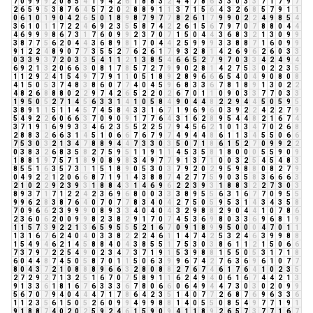
7
0
9
9
9
2
0
8
5
4
1
9
4
2
6
1
8
8
3
2
4
4
7
8
6
3
3
0
3
3
7
1
7
9
7
2
6
5
9
5
3
8
7
6
4
5
7
2
0
2
8
8
9
1
1
3
7
1
5
6
4
3
2
6
8
5
7
9
1
1
0
6
1
0
1
9
0
4
2
6
5
0
1
8
9
8
7
9
7
7
8
2
6
1
7
9
9
0
2
2
4
9
8
5
4
3
6
1
0
1
1
7
2
2
4
6
9
2
3
5
5
8
7
4
2
2
6
1
5
6
7
9
7
0
7
8
8
0
4
4
4
6
9
9
9
8
6
7
3
1
7
6
0
9
9
2
3
7
0
7
1
5
0
4
4
3
6
8
3
2
1
3
0
9
9
3
8
7
7
5
6
2
0
4
4
3
6
8
9
8
1
7
0
4
4
2
5
9
9
9
3
3
8
8
7
1
6
0
9
9
9
1
2
2
4
8
9
0
7
7
3
5
5
2
7
6
2
6
1
7
9
3
2
8
1
4
2
6
9
6
2
6
0
3
3
0
3
3
9
3
7
2
0
3
3
5
4
1
1
2
1
3
8
5
4
6
6
5
2
7
9
7
0
3
3
4
2
4
9
4
6
9
2
1
3
2
0
6
6
3
0
8
1
7
8
5
7
2
7
9
9
0
2
8
1
4
2
7
5
3
0
2
2
3
5
1
1
2
9
2
4
1
5
4
9
7
7
9
1
1
0
5
1
8
9
2
8
9
6
6
6
5
4
0
4
9
0
8
0
8
4
1
5
0
5
3
7
4
8
3
8
6
0
7
7
4
0
4
5
9
6
8
3
3
6
7
8
1
8
9
1
3
0
2
2
4
8
2
6
8
8
8
0
2
2
9
7
4
2
6
5
2
2
0
2
6
7
0
1
1
0
9
0
3
3
7
7
0
3
3
1
9
5
0
5
2
7
1
4
5
6
3
3
1
4
1
0
5
8
4
9
0
4
4
8
2
2
9
4
4
5
0
5
9
5
3
8
9
1
1
5
1
1
4
5
7
4
5
8
4
3
3
1
6
7
1
9
6
9
6
0
3
9
2
2
4
2
2
7
9
5
4
9
2
2
6
0
6
6
3
7
0
9
0
9
1
7
7
6
4
3
1
6
2
8
9
5
4
4
8
2
1
6
7
4
3
7
1
9
1
6
9
9
3
3
4
6
2
3
5
5
2
2
5
7
9
4
5
6
2
1
0
1
3
4
7
0
2
6
8
2
8
8
3
2
6
6
3
1
4
5
1
0
6
6
7
6
7
9
7
4
9
4
4
8
6
1
1
3
4
5
5
0
6
6
7
5
3
0
3
2
1
3
4
7
8
8
9
4
4
7
3
3
0
3
5
0
7
1
8
6
1
5
2
7
0
9
9
2
2
0
3
8
3
2
6
8
3
5
8
2
7
5
9
5
1
1
9
1
1
4
5
3
5
8
1
8
0
0
0
5
5
9
0
9
1
8
8
1
9
7
5
7
1
8
9
0
8
9
8
3
4
9
7
7
9
1
3
7
1
0
0
3
2
5
4
5
4
8
3
8
5
5
1
6
3
5
7
3
1
1
5
1
8
9
0
5
3
0
3
7
9
2
0
2
9
5
9
8
8
0
8
2
7
9
0
4
9
2
2
1
2
0
6
6
8
7
1
9
1
4
3
8
8
7
4
2
7
7
5
9
0
3
5
8
3
6
6
6
3
2
1
0
2
2
9
2
3
9
3
1
8
8
4
3
1
4
6
9
6
2
2
3
9
3
1
8
8
3
2
2
7
3
0
3
8
9
3
7
1
7
1
2
2
4
2
3
6
9
6
8
0
0
3
3
3
8
9
5
5
6
3
1
6
7
7
0
9
5
5
9
9
6
2
8
3
8
7
6
4
0
7
0
7
7
8
3
4
0
4
2
7
5
0
5
9
5
3
1
4
3
4
3
5
8
7
0
9
6
6
2
3
9
9
9
0
8
9
3
3
4
0
4
0
4
3
2
9
8
8
2
9
0
4
4
1
0
7
8
6
2
3
6
0
6
2
0
0
9
9
8
2
3
8
2
9
1
7
0
7
4
5
3
6
9
8
0
3
3
6
9
6
8
1
9
1
1
5
7
3
9
2
2
1
3
6
5
9
5
5
5
2
1
6
7
0
9
1
8
9
9
5
0
0
0
4
7
0
1
1
1
3
1
6
7
6
2
4
0
4
0
3
3
8
2
2
2
4
6
1
1
4
7
4
2
5
3
2
4
6
3
9
9
8
8
1
5
4
9
4
6
2
1
4
5
8
8
4
0
4
3
8
5
5
1
7
5
3
0
3
8
6
1
1
2
1
5
0
6
6
7
3
7
9
7
2
2
5
4
9
0
2
3
4
7
3
7
1
9
1
5
3
9
8
8
1
5
5
0
5
3
1
7
1
8
6
0
4
4
8
7
4
5
0
5
8
7
0
1
1
5
0
6
3
9
9
6
7
4
2
7
6
3
6
9
6
1
0
7
7
8
0
4
3
7
2
1
0
8
8
8
9
6
6
3
2
8
0
8
8
2
7
6
7
4
6
1
7
6
4
1
0
2
3
5
2
7
2
9
2
7
1
3
2
5
1
6
7
0
7
5
8
9
1
1
6
2
4
9
4
0
6
1
6
7
4
4
2
1
3
9
1
3
3
6
1
8
1
6
7
6
3
3
3
6
7
8
0
6
6
0
6
4
9
4
4
7
3
0
3
0
2
0
9
9
5
6
7
0
7
9
4
0
4
4
4
7
1
7
8
6
4
2
3
5
1
4
0
7
7
2
6
8
7
6
9
6
3
3
6
1
1
2
3
5
6
1
5
0
5
2
6
0
9
9
4
9
9
8
8
1
4
0
5
5
0
8
5
4
9
7
7
1
9
1
9
1
8
8
7
4
0
2
0
2
5
9
2
4
6
1
5
9
0
9
4
1
1
8
9
2
6
5
7
3
7
7
1
6
7