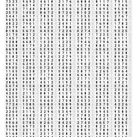
7
3
2
3
5
9
6
9
2
2
4
6
1
8
9
2
1
7
6
4
6
8
8
4
3
8
1
1
7
8
7
9
1
5
6
2
0
9
1
1
6
5
1
4
5
2
7
9
3
3
8
0
1
6
7
1
5
2
2
4
4
1
9
6
6
1
7
4
6
1
4
1
6
3
9
7
1
4
0
4
8
8
3
0
3
3
0
0
6
6
0
2
8
8
7
1
0
9
5
5
9
5
0
9
9
2
5
7
3
1
1
4
5
0
5
8
6
7
2
9
8
7
2
6
8
8
1
0
2
2
5
5
1
4
5
4
9
1
8
9
3
4
4
1
5
6
9
1
7
8
7
8
5
9
5
3
0
7
2
9
1
3
5
5
1
0
1
5
9
5
2
7
6
7
4
9
0
5
3
8
0
6
8
3
2
2
1
3
5
8
5
0
4
4
8
3
2
4
0
4
8
1
0
6
6
6
8
1
0
1
4
8
2
2
4
7
9
0
1
1
1
5
8
5
4
2
4
9
1
1
9
4
0
6
6
7
6
9
8
8
1
7
8
2
1
2
9
7
9
7
4
1
7
4
2
5
4
2
0
2
0
7
8
8
7
6
2
3
3
6
1
0
7
0
7
1
6
9
4
4
8
1
8
6
5
5
6
7
3
1
6
4
3
0
3
7
2
2
6
8
0
2
7
4
2
3
7
1
0
1
9
3
2
5
7
2
1
7
0
7
8
2
1
2
3
1
4
1
8
9
0
6
8
5
4
2
8
1
7
8
7
2
3
3
6
4
5
5
1
6
1
4
5
7
3
6
8
1
3
4
3
1
5
3
8
0
8
1
3
4
2
6
7
1
8
4
5
6
7
4
6
1
1
1
2
9
2
8
8
7
6
6
8
7
6
1
0
2
8
1
1
2
2
5
7
7
9
4
6
1
2
7
9
6
6
6
8
4
9
4
1
0
5
8
4
8
1
7
9
7
3
2
0
5
5
4
2
1
3
4
4
0
7
4
2
8
8
5
1
6
2
0
1
9
1
6
6
9
8
8
5
1
1
4
5
5
3
9
0
9
1
4
2
5
7
8
5
1
5
6
6
5
6
3
9
0
0
4
0
4
7
6
1
8
9
2
1
3
6
9
6
5
7
5
3
0
7
1
9
1
9
0
1
3
4
5
0
7
4
2
2
0
3
8
2
5
1
8
2
1
9
8
1
7
8
4
9
2
6
8
3
2
7
9
7
1
3
5
1
6
4
1
1
9
1
8
9
6
2
8
5
4
1
4
5
2
8
0
5
5
6
2
9
2
2
8
0
9
4
4
7
9
1
1
2
9
4
5
7
3
0
5
8
5
4
9
0
7
5
3
6
2
9
3
3
5
3
3
0
3
2
2
9
6
6
1
9
0
2
2
0
9
5
2
7
0
3
7
0
7
0
9
0
5
5
1
2
0
4
4
0
7
2
4
6
1
4
0
2
2
7
1
7
3
1
7
3
3
6
9
2
3
7
5
3
1
1
0
5
5
6
3
3
8
2
2
0
7
9
7
0
9
8
5
4
3
8
7
7
5
6
2
6
5
2
4
9
6
4
1
2
7
4
5
9
6
3
9
7
7
7
1
7
8
6
4
0
3
8
2
6
6
4
9
4
2
8
7
3
1
1
3
4
4
8
8
4
9
9
9
0
3
8
8
7
6
0
7
5
3
2
0
6
3
9
2
1
7
1
8
5
3
7
5
3
1
2
7
6
4
2
8
6
6
3
9
0
0
1
1
4
5
1
2
3
3
1
9
2
2
1
0
1
0
1
8
9
1
4
5
4
9
2
1
3
5
4
7
4
2
0
1
5
6
2
8
8
0
4
4
4
4
7
0
7
5
9
5
2
7
0
9
4
0
4
3
7
6
4
1
6
2
4
9
4
7
1
9
3
3
6
2
2
9
2
8
4
3
3
6
9
0
1
9
1
3
8
2
5
7
2
0
3
6
9
4
2
0
0
0
2
1
1
5
6
8
8
1
2
3
4
1
0
7
7
1
6
8
2
1
4
3
5
8
4
0
8
7
6
4
1
6
5
0
5
5
3
0
1
1
3
4
0
0
0
1
8
4
4
8
8
6
3
6
9
4
8
7
0
7
5
3
2
2
4
6
2
3
2
5
0
0
7
5
3
0
6
6
0
6
2
7
0
8
8
2
4
3
3
6
2
5
9
5
5
3
3
0
8
8
7
7
2
4
6
1
3
8
5
4
6
0
8
0
8
9
5
8
9
8
5
6
2
4
6
2
3
7
0
7
4
2
2
6
8
5
0
2
5
7
1
6
6
5
2
2
7
2
5
7
7
8
0
4
4
0
1
2
1
3
0
9
6
9
6
7
8
0
3
3
2
2
6
0
6
3
1
1
6
7
2
2
9
6
6
5
3
4
9
4
1
4
3
0
3
6
9
4
5
9
9
5
8
0
8
0
0
3
4
7
4
6
4
2
6
4
2
1
1
2
7
4
7
7
5
3
7
8
3
2
7
0
2
5
7
2
9
7
8
6
9
4
7
1
8
0
7
0
0
0
1
2
2
5
7
4
8
0
1
1
1
9
8
4
3
8
0
2
1
3
8
5
6
2
8
9
9
6
4
1
3
7
8
5
4
8
2
6
1
7
8
4
2
5
7
2
7
4
0
4
4
6
5
7
3
4
3
8
5
4
5
6
6
0
6
6
9
7
3
1
0
8
1
0
1
5
3
8
6
5
6
3
4
3
7
8
2
2
1
3
0
3
6
1
7
7
1
9
8
8
2
3
1
1
2
0
3
9
5
5
9
5
1
5
6
8
8
5
9
5
5
7
8
9
8
1
0
3
8
2
0
1
6
8
5
5
5
1
0
1
2
3
1
7
8
2
0
8
2
1
0
6
6
1
7
4
0
8
5
4
8
1
7
4
2