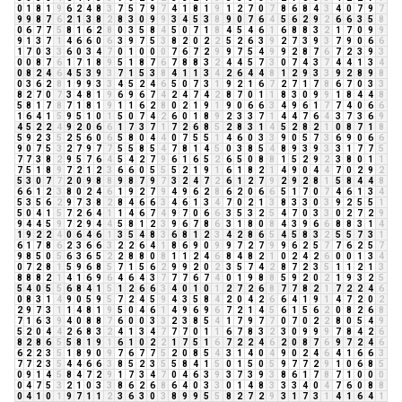
0
1
8
1
9
6
2
4
8
3
7
5
7
9
7
4
1
8
1
9
1
2
7
0
7
8
6
8
4
3
4
0
7
9
7
9
9
8
7
6
2
1
3
8
2
8
3
0
9
9
3
4
5
3
8
9
0
7
6
4
5
6
2
9
2
6
6
3
5
8
0
6
7
7
5
8
1
6
2
8
0
3
5
8
4
5
0
7
1
8
4
5
4
6
1
6
8
8
3
2
1
7
0
9
9
9
1
3
7
1
4
6
6
0
6
3
9
7
5
3
8
2
0
2
2
5
2
6
3
9
2
7
3
9
3
7
9
0
6
6
1
7
0
3
3
6
0
3
4
7
0
1
0
0
0
7
6
7
2
9
9
7
5
4
9
9
2
8
7
6
7
2
3
9
3
0
0
8
7
6
1
7
1
8
9
5
1
8
7
6
7
8
8
3
2
4
4
5
7
3
0
7
4
3
7
4
4
1
3
4
0
8
2
4
6
4
5
3
9
3
7
1
5
3
8
4
1
1
3
4
2
6
4
4
8
1
2
9
3
3
9
2
8
9
8
0
3
6
2
8
1
9
9
3
3
4
5
2
4
6
5
0
7
3
1
9
2
1
6
7
2
7
1
7
8
6
7
0
3
3
8
2
7
0
7
3
4
8
1
9
6
9
6
7
4
2
4
7
4
2
8
7
0
1
1
8
3
0
9
9
1
8
4
4
8
5
8
1
7
8
7
1
8
1
9
1
1
6
2
8
0
2
1
9
1
9
0
6
6
3
4
9
6
1
7
7
4
0
6
6
1
6
4
1
5
9
5
1
0
1
5
0
7
4
2
6
0
1
8
9
2
3
3
7
1
4
4
7
6
4
3
7
3
6
9
4
5
2
2
4
9
2
0
6
6
1
7
3
7
1
7
2
6
8
5
2
8
3
1
4
5
2
8
2
1
0
8
7
1
8
5
9
2
3
5
2
5
6
0
6
5
8
0
4
4
0
7
5
5
1
4
6
0
3
3
9
0
5
7
3
6
9
0
6
6
9
0
7
5
3
2
7
9
7
7
5
5
8
5
4
7
8
1
4
5
0
3
8
5
4
8
9
3
9
3
3
1
7
7
5
7
7
3
8
2
9
5
7
6
4
5
4
2
7
9
6
1
6
5
2
6
5
0
8
8
1
5
2
9
2
3
8
0
1
1
7
5
1
8
9
7
2
1
2
3
6
6
0
5
5
5
2
1
9
1
6
1
8
2
1
4
9
0
4
4
7
0
2
9
2
5
3
0
7
7
2
0
9
8
8
9
8
7
9
7
3
2
4
7
2
6
1
2
7
9
2
9
2
8
1
5
8
4
4
8
6
6
1
2
3
8
0
2
4
6
1
9
2
7
9
4
9
6
2
8
6
2
0
6
6
5
1
7
0
7
4
6
1
3
4
5
3
5
6
2
9
7
3
8
2
8
4
6
6
3
4
6
1
3
4
7
0
2
1
3
8
3
3
0
3
9
2
5
5
1
5
0
4
1
5
7
2
6
4
1
1
4
6
7
4
9
7
0
6
6
3
5
3
2
5
4
7
0
3
3
0
2
7
2
9
9
4
4
5
9
7
2
9
4
4
5
8
1
2
3
9
6
7
8
6
3
1
8
0
8
4
3
9
6
6
8
8
3
1
4
1
9
2
2
4
0
6
4
6
1
3
5
4
8
3
6
8
1
2
3
4
2
8
6
5
4
5
8
3
2
5
5
7
3
1
6
1
7
8
6
2
3
6
6
3
2
2
6
4
1
8
6
9
0
9
9
7
2
7
9
9
6
2
5
7
7
6
2
5
7
9
8
5
0
5
6
3
6
5
2
2
8
8
0
8
1
1
2
4
6
8
4
8
2
1
0
2
4
2
6
0
0
1
3
4
0
7
2
8
1
5
9
6
8
5
7
1
5
6
2
9
9
2
0
2
3
5
7
4
2
8
7
2
3
5
1
1
2
1
3
8
8
8
2
1
4
1
6
9
6
4
6
4
3
7
7
7
6
7
4
0
1
9
8
8
5
9
2
0
2
1
9
3
2
5
5
4
0
5
5
6
8
4
1
5
1
2
6
6
3
4
0
1
0
1
2
7
2
6
8
7
7
8
2
1
7
2
2
4
6
0
8
3
1
4
9
0
5
9
5
7
2
4
5
9
4
3
5
8
4
2
0
4
2
6
6
4
1
9
1
4
7
2
0
2
2
9
7
3
1
1
4
8
1
9
5
0
4
6
1
4
9
6
9
6
7
2
1
4
5
6
1
5
6
2
0
8
2
6
8
7
1
6
3
9
4
0
8
8
7
6
0
0
3
3
2
3
8
5
4
1
7
9
7
7
0
7
0
2
2
8
0
5
4
9
5
2
0
4
4
2
6
8
3
2
4
1
3
4
7
7
7
0
1
1
6
7
8
3
2
3
0
9
9
9
7
8
4
2
6
8
2
8
6
5
5
8
1
9
1
6
1
0
2
2
1
7
5
1
6
7
2
2
4
6
2
0
8
7
6
9
7
2
4
6
6
2
2
3
5
1
8
9
0
9
7
6
7
7
5
2
0
8
5
4
3
1
4
0
4
9
0
2
4
6
4
1
6
6
3
7
7
2
3
5
4
4
6
6
3
8
5
2
3
5
5
8
4
1
5
0
1
5
0
5
9
7
7
2
9
1
0
6
8
5
0
9
1
4
5
8
4
7
2
9
1
7
3
4
7
0
4
6
3
9
3
7
3
9
3
8
6
1
7
8
7
1
0
0
0
0
4
7
5
3
2
1
0
3
3
8
6
2
6
8
6
4
0
3
3
0
1
4
8
3
3
3
4
0
4
7
6
0
8
8
0
4
1
0
1
9
7
1
1
2
3
6
3
0
3
8
9
9
5
5
8
2
7
2
9
3
1
7
3
1
4
1
6
4
1