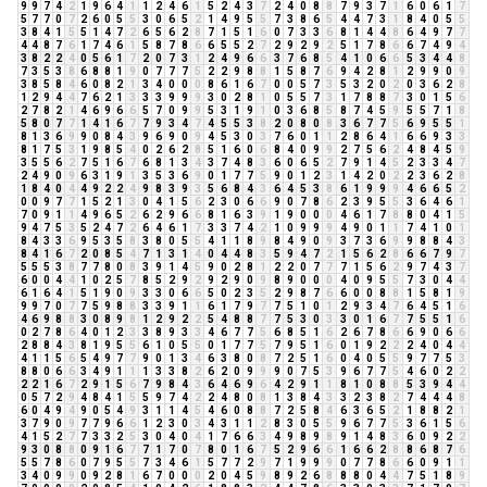
9
9
7
4
2
1
9
6
4
1
1
2
4
6
1
5
2
4
3
7
2
4
0
8
8
7
9
3
7
1
6
0
6
1
7
5
7
7
0
7
2
6
0
5
5
3
0
6
5
2
1
4
9
5
5
7
3
8
6
5
4
4
7
3
1
8
4
0
5
5
3
8
4
1
5
5
1
4
7
2
6
5
6
2
8
7
1
5
1
6
0
7
3
3
6
8
1
4
4
8
6
4
9
7
7
4
4
8
7
6
1
7
4
6
1
5
8
7
8
6
6
5
5
2
7
2
9
2
9
2
5
1
7
8
6
6
7
4
9
4
3
8
2
2
4
0
5
6
1
7
2
0
7
3
1
2
4
9
6
6
3
7
6
8
5
4
1
0
6
6
5
3
4
4
8
7
3
5
3
8
6
8
8
1
9
0
7
7
7
5
2
2
9
8
8
1
5
8
7
6
9
4
2
8
1
2
9
9
0
9
3
8
5
8
4
6
0
8
2
1
3
4
0
0
0
8
6
1
6
7
0
0
5
7
3
5
3
2
0
2
0
3
6
2
8
1
2
9
4
4
7
6
2
1
3
3
3
9
9
9
3
0
2
8
1
0
5
5
7
3
1
7
8
8
7
3
0
1
5
6
2
7
8
2
1
4
6
9
6
6
5
7
0
9
9
5
3
1
9
1
0
3
6
8
5
8
7
4
5
9
5
5
7
1
8
5
8
0
7
7
1
4
1
6
7
7
9
3
4
7
4
5
5
3
8
2
0
8
0
8
3
6
7
7
5
6
9
5
5
1
8
1
3
6
9
9
0
8
4
3
9
6
9
0
9
4
5
3
0
3
7
6
0
1
1
2
8
6
4
1
6
6
9
3
3
8
1
7
5
3
1
9
8
5
4
0
2
6
2
8
5
1
6
0
6
8
4
0
9
9
2
7
5
6
2
4
8
4
5
9
3
5
5
6
2
7
5
1
6
7
6
8
1
3
4
3
7
4
8
3
6
0
6
5
2
7
9
1
4
5
2
3
3
4
7
2
4
9
0
9
6
3
1
9
1
3
5
3
6
9
0
1
7
7
5
9
0
1
2
3
1
4
2
0
2
2
3
6
2
8
1
8
4
0
4
4
9
2
2
4
9
8
3
9
3
5
6
8
4
3
6
4
5
3
8
6
1
9
9
9
4
6
6
5
2
0
0
9
7
7
1
5
2
1
3
0
4
1
5
6
2
3
0
6
6
9
0
7
8
6
2
3
9
5
5
3
6
4
6
1
7
0
9
1
1
4
9
6
5
2
6
2
9
6
6
8
1
6
3
9
1
9
0
0
0
4
6
1
7
8
8
0
4
1
5
9
4
7
5
3
5
2
4
7
2
6
4
6
1
7
3
3
7
4
2
1
0
9
9
9
4
9
0
1
1
7
4
1
0
1
8
4
3
3
6
9
5
3
5
8
3
8
0
5
5
4
1
1
8
9
8
4
9
0
9
3
7
3
6
9
9
8
8
4
3
8
4
1
6
7
2
0
8
5
4
7
1
3
1
4
0
4
4
8
3
5
9
4
7
2
1
5
6
2
8
6
6
7
9
7
5
5
5
3
8
7
7
8
0
8
3
9
1
4
5
9
0
2
8
1
2
2
0
7
7
7
1
5
6
2
9
7
4
3
7
6
0
0
4
4
1
0
2
5
7
8
5
2
9
2
9
2
9
0
9
8
9
0
0
0
4
0
9
5
5
7
3
0
4
4
6
1
6
4
1
5
1
9
0
9
3
3
0
6
6
5
0
2
3
5
2
9
8
7
6
6
0
0
8
8
1
5
8
1
9
9
9
7
0
7
7
5
9
8
8
3
3
9
1
1
6
1
7
9
7
7
5
1
0
1
2
9
3
4
7
6
4
5
1
6
4
6
9
8
8
3
0
8
9
8
1
2
9
2
2
5
4
8
8
7
7
5
3
0
3
3
0
1
6
7
7
5
5
1
6
0
2
7
8
6
4
0
1
2
3
3
8
9
3
3
4
6
7
7
5
6
8
5
1
6
2
6
7
8
6
6
9
0
6
6
2
8
8
4
3
8
1
9
5
5
6
1
0
5
5
0
1
7
7
5
7
9
5
1
6
0
1
9
2
2
2
4
0
4
4
4
1
1
5
6
5
4
9
7
7
9
0
1
3
4
6
3
8
0
8
7
2
5
1
6
0
4
0
5
5
9
7
7
5
3
8
8
0
6
6
3
4
9
1
1
1
3
3
8
2
6
2
0
9
9
9
0
7
5
3
9
6
7
7
5
4
6
0
2
2
2
2
1
6
7
2
9
1
5
6
7
9
8
4
3
6
4
6
9
6
4
2
9
1
1
8
1
0
8
8
5
3
9
4
4
0
5
7
2
9
4
8
4
1
5
5
9
7
4
2
2
4
8
0
8
1
3
8
4
3
3
2
3
8
2
7
4
4
4
8
6
0
4
9
4
9
0
5
4
9
3
1
1
4
5
4
6
0
8
8
7
2
5
8
4
6
3
6
5
2
1
8
8
2
1
3
7
9
0
9
7
7
9
6
6
1
2
3
0
3
4
3
1
1
2
8
3
0
5
5
9
6
7
7
5
3
6
1
5
6
4
1
5
2
7
7
3
3
2
5
3
0
4
0
4
1
7
6
6
3
4
9
8
9
8
9
1
4
8
3
6
0
9
2
2
9
3
0
8
8
0
9
1
6
7
7
1
7
0
7
8
0
1
6
7
5
2
9
6
6
1
6
6
2
8
8
6
8
7
6
5
5
7
8
6
0
7
9
5
5
7
3
4
6
1
5
7
7
2
9
7
1
9
9
9
0
7
7
8
6
6
0
9
1
1
3
4
0
9
9
0
9
2
8
1
6
7
0
0
0
2
0
4
5
9
8
9
2
6
8
8
8
0
4
4
7
5
1
8
9