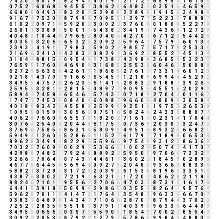
7
4
2
0
2
6
0
7
9
7
8
2
9
4
4
4
0
1
9
1
2
1
7
2
9
6
5
9
5
5
7
6
1
5
6
0
7
5
2
7
6
0
6
8
5
9
4
5
5
1
3
8
6
2
8
6
4
8
3
2
0
3
5
1
6
4
6
5
9
5
6
6
8
0
8
0
4
9
3
3
8
3
2
0
2
5
2
9
8
8
2
2
8
9
8
1
9
1
5
6
3
4
9
8
8
9
1
6
7
4
7
5
3
0
3
8
7
9
9
9
7
0
9
5
5
1
2
9
7
7
5
2
2
3
5
7
8
8
8
7
6
1
0
2
2
0
9
7
1
8
5
9
2
0
2
3
0
0
2
2
3
7
6
0
6
0
1
8
0
8
5
2
2
7
9
2
6
0
1
1
3
3
8
8
7
5
0
0
1
1
5
4
3
8
2
3
4
1
9
1
7
4
3
6
9
1
2
7
2
9
4
0
4
8
3
1
0
4
4
8
7
9
6
5
2
8
0
4
0
4
4
2
7
0
7
6
7
1
2
3
5
4
4
2
6
8
0
3
5
8
3
2
0
6
6
6
5
3
2
5
2
0
9
2
2
5
9
6
4
1
7
5
7
9
7
6
0
1
3
4
2
3
9
3
3
4
1
9
1
1
7
9
8
3
2
5
9
0
2
2
9
8
5
7
3
5
7
1
7
8
2
5
3
3
6
2
1
6
9
6
2
4
1
3
4
4
3
8
3
2
0
8
2
9
2
3
6
9
2
2
8
5
5
2
7
4
5
1
3
4
3
1
0
4
4
8
8
1
5
6
0
9
5
4
9
1
7
3
8
2
4
3
9
8
8
3
6
8
5
4
5
3
2
3
5
7
6
5
9
5
1
7
6
0
6
4
6
9
0
9
3
1
6
8
5
2
5
5
3
8
6
0
4
6
1
5
0
0
8
8
6
2
7
2
9
5
6
3
6
9
4
2
6
1
7
1
8
6
8
5
2
7
6
1
7
7
3
3
1
4
6
0
1
2
3
9
2
1
8
9
4
3
7
9
7
9
1
6
6
3
6
5
4
5
9
1
2
1
8
9
6
9
9
4
4
4
5
2
9
2
3
4
9
5
5
4
7
5
7
3
2
6
2
3
5
6
1
4
1
5
2
8
8
3
2
9
1
8
8
7
3
9
2
6
8
2
5
9
5
5
3
2
8
1
9
2
8
1
5
6
0
8
9
7
7
9
0
9
5
5
4
5
5
1
6
2
0
2
9
2
5
8
9
4
4
7
4
5
8
4
6
5
4
6
1
5
7
4
3
7
0
7
1
8
9
2
7
0
4
4
0
1
1
6
7
1
7
4
7
2
7
4
5
3
8
0
8
4
0
4
6
0
8
8
7
9
6
6
0
6
4
8
0
9
9
3
0
5
8
4
4
0
1
8
9
8
3
4
2
6
4
5
5
8
4
2
5
9
9
9
9
2
5
1
6
1
9
7
5
3
2
6
5
3
8
1
0
9
5
5
0
1
5
9
5
3
0
5
6
2
0
7
5
1
6
5
8
2
4
6
2
4
3
3
6
8
8
0
7
7
4
0
6
2
8
7
6
6
0
6
6
5
5
7
3
1
8
2
0
2
7
1
6
1
7
0
2
3
1
4
1
7
0
4
4
3
0
7
6
4
2
5
4
0
4
2
0
4
4
8
6
1
7
5
3
0
7
3
6
9
2
0
3
0
3
3
2
4
7
2
3
7
6
9
6
7
5
8
5
4
8
6
3
1
4
5
8
0
9
9
4
9
5
1
6
8
9
3
2
5
6
6
8
2
1
5
9
4
9
4
1
2
6
0
6
5
2
8
6
5
1
1
5
2
7
6
1
7
9
7
7
1
8
9
8
0
6
5
3
8
8
9
6
2
8
3
4
9
4
4
8
2
2
9
2
5
5
9
6
6
9
7
5
4
9
9
3
1
2
3
8
6
3
6
9
7
0
3
2
5
7
6
0
9
9
0
0
2
9
2
5
3
6
6
3
1
0
0
2
2
5
0
7
4
2
4
1
7
0
7
4
2
9
8
8
7
4
8
2
1
7
9
2
4
6
8
8
9
2
2
5
9
5
0
5
9
7
0
6
6
7
3
3
2
5
3
2
6
6
3
7
0
6
4
1
0
7
4
3
7
4
4
6
1
7
3
6
0
2
2
1
8
4
5
9
0
2
8
9
8
4
6
7
7
5
6
4
4
5
9
5
6
9
4
4
0
9
2
7
9
2
0
4
8
3
9
3
6
6
3
8
8
3
3
6
5
8
8
2
1
3
7
2
8
1
3
1
7
2
9
2
0
3
9
3
6
1
5
3
8
8
1
9
6
6
3
3
5
1
6
4
3
8
7
6
3
0
0
2
2
7
2
1
9
1
6
3
2
1
3
1
7
2
0
2
4
8
6
2
8
2
1
1
8
9
8
8
2
4
6
7
1
0
1
1
9
5
5
6
2
2
7
0
6
6
4
7
0
3
3
8
7
3
1
4
1
6
1
7
8
6
4
4
1
5
3
9
1
8
9
5
0
9
9
9
2
9
8
6
5
0
3
5
5
1
8
2
6
4
1
9
5
7
6
4
5
9
6
2
8
7
0
1
1
2
4
1
4
7
2
1
7
6
4
1
3
5
4
8
3
9
6
3
3
6
6
6
7
0
7
0
3
8
3
2
6
4
8
9
8
1
4
3
4
7
7
1
0
6
6
2
8
7
0
7
8
7
9
4
4
3
7
0
2
2
7
2
5
2
7
2
8
3
5
8
5
5
1
0
1
3
7
9
1
1
4
0
3
9
3
9
6
3
3
6
6
4
4
8
3
3
4
9
5
5
0
6
5
6
2
0
3
5
7
3
5
5
9
0
9
1
8
5
4
9
7
0
0
2
2
8
5
5
4
9
3
0
9
2
2
2
0
5
3
8
8
7
9
2
2
1
2
7
9
7
5
7
8
6
5
9
9
8
4
3
4
8
8
3
2