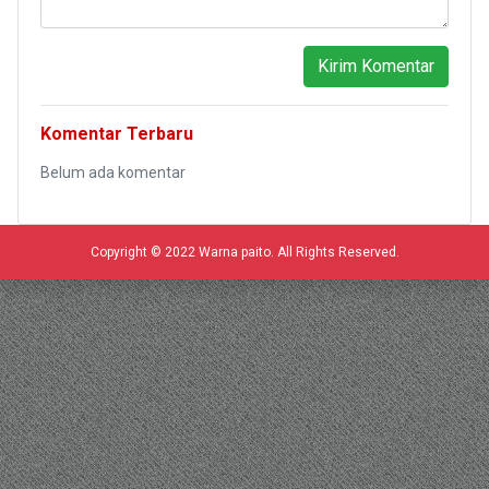
Kirim Komentar
Komentar Terbaru
Belum ada komentar
Copyright © 2022 Warna paito. All Rights Reserved.