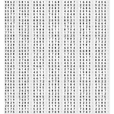
9
8
6
2
8
5
8
1
6
7
6
5
6
1
7
3
1
6
8
5
4
4
8
7
6
1
6
4
6
1
7
4
0
6
6
2
4
7
3
1
0
3
3
4
7
3
8
5
4
9
8
6
3
9
3
4
4
9
2
2
2
2
0
5
5
9
2
7
6
4
9
7
6
5
2
4
0
3
0
3
5
4
4
9
4
2
0
8
3
2
3
7
2
2
4
7
6
8
6
5
9
6
5
3
8
3
5
2
8
1
7
6
5
2
7
8
4
5
6
2
5
2
2
8
1
4
4
8
9
8
3
0
9
6
6
5
2
5
0
5
0
3
7
7
5
9
0
8
6
5
0
1
9
6
6
7
0
0
1
1
1
0
4
8
3
5
4
1
6
7
4
4
3
0
3
6
0
3
2
5
8
1
7
1
8
4
9
1
5
6
3
1
8
5
4
5
8
5
1
6
9
6
5
9
5
2
2
3
8
2
9
0
1
2
3
9
2
4
8
3
8
8
3
6
9
2
0
9
5
5
8
0
2
1
3
5
5
2
8
1
9
2
1
6
7
6
1
4
7
2
5
4
4
6
1
6
2
0
6
6
5
4
0
0
0
6
7
8
0
8
8
8
4
3
7
5
6
6
4
1
3
3
0
3
3
8
5
7
2
9
6
8
7
4
2
6
7
0
1
1
7
0
2
1
3
0
1
2
6
8
8
0
2
3
5
1
0
6
1
7
8
5
2
2
4
3
9
8
8
7
6
5
1
1
2
8
7
0
4
4
2
8
1
9
1
9
9
4
4
8
7
7
9
1
1
9
3
9
2
2
1
9
3
0
3
4
6
1
5
6
1
7
0
0
0
0
2
1
7
8
6
3
4
4
8
3
3
4
8
3
7
3
6
6
3
7
4
1
5
6
1
3
8
5
4
2
5
2
5
7
1
9
4
4
8
0
9
2
2
4
3
9
8
3
2
1
4
3
8
2
4
7
0
8
8
7
7
4
2
6
7
8
8
3
2
2
7
9
2
2
7
5
0
0
0
5
9
0
4
4
3
0
7
2
9
2
6
8
5
4
1
0
7
6
4
0
1
2
0
2
0
1
2
0
2
2
7
2
2
4
1
2
2
8
1
5
3
3
1
4
4
9
2
1
3
4
2
9
8
8
9
1
8
7
6
3
9
8
1
9
8
1
6
8
5
4
4
6
5
2
3
9
0
0
0
5
9
6
4
1
9
0
8
2
1
6
0
9
4
4
8
1
1
3
4
0
6
9
9
9
7
0
0
2
2
6
5
0
7
7
9
7
3
9
3
0
0
4
3
7
3
9
3
5
8
6
6
8
8
7
4
8
2
7
9
4
6
3
8
2
6
8
4
0
4
7
2
1
2
3
0
7
2
8
1
1
7
4
5
9
5
5
0
8
8
2
2
9
0
9
9
2
1
6
7
6
2
9
1
1
2
5
6
2
8
9
3
1
4
5
0
5
3
0
3
9
6
1
7
8
6
6
7
3
1
6
9
2
3
5
2
7
6
8
5
6
0
7
5
3
6
5
0
1
1
8
6
3
3
6
0
0
4
3
7
8
8
4
4
8
6
6
4
1
5
0
5
9
3
3
4
1
8
3
2
8
5
3
5
8
4
5
3
4
7
3
6
1
4
5
3
3
0
6
6
1
3
4
3
7
1
9
3
4
7
9
6
6
1
7
5
3
3
4
7
4
9
2
4
6
0
5
1
1
2
0
5
2
0
2
3
2
0
7
7
6
1
4
2
6
9
1
7
1
8
2
6
7
6
4
2
7
6
3
9
7
0
1
6
7
4
6
8
9
8
7
6
2
2
4
0
6
8
1
9
4
0
1
1
2
1
8
3
1
4
4
7
8
6
5
1
9
8
0
8
0
1
4
1
5
9
8
9
0
9
9
4
5
0
5
5
4
9
4
4
2
6
5
0
5
8
0
5
8
4
5
7
1
0
1
5
2
7
2
9
3
8
0
9
9
6
8
5
2
7
6
6
1
7
8
1
0
2
5
7
2
3
5
3
8
2
7
1
0
1
4
0
8
0
8
7
7
9
3
3
5
1
6
3
9
3
1
7
2
9
6
7
7
8
6
3
7
4
0
4
9
5
0
4
4
8
0
2
2
4
8
4
0
6
6
6
8
8
1
9
0
9
2
4
6
3
0
8
5
4
6
1
8
4
3
5
5
6
2
8
4
1
3
6
9
2
6
6
9
6
6
4
0
9
9
3
3
9
5
5
6
1
3
4
7
8
3
4
0
4
1
6
3
5
8
4
7
0
6
6
4
8
1
0
1
2
6
2
6
8
8
7
0
1
1
6
8
0
5
5
2
3
7
4
2
9
2
0
3
3
5
8
8
7
6
5
1
9
4
4
5
8
8
7
6
6
1
4
1
5
6
2
2
5
7
1
8
8
1
9
2
7
2
3
5
5
8
1
2
3
1
7
1
5
6
5
2
3
7
1
9
8
9
5
5
3
1
9
0
9
5
3
3
9
3
4
9
1
0
1
6
1
7
5
3
6
7
1
9
1
7
6
0
7
7
6
6
9
7
7
5
2
3
8
2
5
5
9
6
6
6
7
8
6
5
8
0
0
7
7
7
8
2
9
2
9
2
8
4
3
7
6
0
3
3
3
0
0
6
6
4
7
0
4
4
0
2
3
3
6
2
1
8
0
8
2
0
4
2
6
9
8
8
1
9
4
3
3
7
1
3
1
9
2
2
4
9
7
4
2
3
1
9
6
6
7
3
8
5
4
5
1
7
5
3
1
3
7
1
8
5
2
3
7
1
4
6
1
3
4
2
3
4
7
2
7
3
8
4
3
2
2
1
9
1
3
7
7
5
3
4
3
1
5
6
2
1
8
1
9
0
7
0
9
9
3
5
6
3
9
9
7
4
7
2
4
0
0
9
9