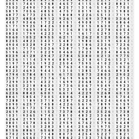
2
9
5
4
9
8
9
8
0
8
8
9
7
6
4
7
0
0
9
9
4
9
0
3
3
3
2
1
9
1
7
7
7
8
6
0
0
5
1
6
7
4
4
1
5
6
7
6
8
5
4
6
5
7
3
4
1
1
5
6
5
4
9
2
2
8
8
3
1
4
7
5
0
3
3
2
4
9
0
9
7
3
5
4
9
8
2
5
7
3
1
3
1
6
7
5
1
4
2
6
7
7
5
0
5
5
8
1
9
1
7
0
5
6
2
4
8
5
0
5
4
7
5
7
3
0
0
1
9
1
6
1
5
3
8
1
9
8
0
8
6
8
7
7
5
6
7
7
3
1
2
5
5
5
1
1
8
0
8
8
9
2
2
6
8
5
5
1
3
4
7
1
1
9
1
8
3
3
7
1
4
8
5
4
9
8
9
1
2
3
9
2
6
1
7
6
1
4
9
4
3
7
8
0
8
3
3
6
4
1
4
4
0
7
7
9
3
4
6
1
1
7
2
2
4
4
1
5
1
6
4
9
0
8
8
1
7
1
8
9
6
8
6
4
1
5
1
7
1
8
9
9
2
5
7
8
4
2
6
8
3
0
8
3
2
7
0
1
5
6
8
6
3
0
3
2
2
1
6
7
3
1
6
4
1
1
6
6
9
6
0
6
3
3
6
1
1
3
6
9
8
1
0
5
5
4
2
7
8
6
6
0
5
4
9
0
8
3
0
3
1
7
9
9
9
4
2
2
3
5
9
7
6
1
7
1
6
1
7
8
5
2
9
3
3
5
0
7
3
1
9
0
6
0
6
1
0
5
2
7
8
9
5
5
1
6
2
1
1
2
9
2
6
2
8
8
1
2
9
2
5
6
4
6
1
8
2
0
5
5
4
8
2
3
5
3
4
3
1
4
5
4
8
7
6
1
9
8
0
8
6
3
1
9
1
6
0
4
2
6
4
9
0
4
4
0
3
2
8
1
9
2
9
7
7
2
2
8
0
8
3
1
8
6
5
2
3
3
6
9
7
2
3
6
9
6
5
0
1
1
7
1
7
0
7
3
0
3
6
9
9
3
8
7
6
1
7
6
4
1
9
6
6
1
7
1
0
6
5
2
5
1
9
6
6
6
2
7
1
8
0
2
2
9
2
0
4
6
0
6
2
0
2
3
5
8
2
3
4
7
8
4
6
6
3
8
3
3
9
3
4
1
2
8
1
2
9
4
7
2
2
7
8
4
3
5
3
8
0
8
0
2
1
3
4
9
7
7
5
3
8
5
3
6
9
1
1
1
4
5
3
9
9
4
4
8
8
9
3
3
6
2
1
8
9
6
1
2
6
8
5
3
2
1
3
3
1
9
7
7
9
4
3
5
8
1
9
2
2
4
2
5
0
4
4
7
5
9
5
5
4
1
0
2
2
5
4
7
6
4
9
4
4
3
7
7
7
4
6
1
8
7
9
5
5
5
7
6
3
9
4
1
0
6
6
3
3
1
5
6
1
0
5
2
7
8
3
2
3
5
4
6
9
3
3
9
4
4
1
5
1
3
1
0
1
1
3
8
5
4
7
4
6
6
3
8
9
3
8
2
4
7
9
4
4
5
7
8
4
3
8
1
1
9
1
6
1
7
5
3
5
8
7
3
1
2
8
0
3
3
2
9
0
2
2
2
5
3
7
1
3
3
9
2
2
7
3
7
6
4
7
6
1
9
1
9
6
0
9
9
4
9
5
2
7
0
2
1
5
6
7
2
9
9
9
3
3
9
1
1
4
3
2
1
3
1
6
9
9
9
2
0
6
8
5
3
6
1
2
3
6
4
4
1
5
7
6
5
5
1
3
2
1
8
9
8
6
3
0
3
3
7
3
6
9
0
0
6
7
4
9
0
4
9
4
9
9
3
3
6
6
0
0
3
3
7
0
3
5
8
8
2
4
6
1
5
3
2
1
3
9
4
5
0
5
4
7
6
2
8
0
7
8
0
8
6
2
3
6
9
8
8
4
3
7
6
0
0
1
1
6
6
1
4
5
4
2
2
9
2
9
2
6
8
5
6
0
1
3
4
8
8
6
1
7
5
8
5
4
9
7
0
0
5
5
4
0
8
6
5
7
4
8
3
2
3
9
8
4
3
5
7
0
4
4
7
2
8
8
7
1
1
8
9
8
3
7
1
8
9
4
2
8
7
6
6
2
2
6
8
5
6
2
4
6
6
4
6
9
6
5
0
9
0
9
6
2
5
7
3
7
4
5
8
4
4
2
2
6
8
5
6
1
6
7
7
8
9
9
9
6
1
5
9
5
8
8
6
7
4
0
1
7
3
1
5
7
0
5
5
7
9
9
5
5
4
4
4
1
5
2
2
8
1
9
0
6
8
7
6
2
6
1
9
1
2
1
2
6
8
1
1
5
2
7
7
3
7
8
6
4
9
2
0
2
3
5
2
6
8
1
7
3
8
2
1
0
3
1
4
9
3
6
5
2
9
7
4
5
9
3
8
1
0
1
4
8
3
2
5
3
3
6
8
5
5
4
9
3
3
6
2
6
4
1
2
1
9
9
9
8
0
5
4
9
3
4
7
5
3
7
6
8
7
6
4
0
3
0
3
2
7
3
4
7
0
8
0
1
1
4
5
7
8
6
3
6
0
3
3
2
9
5
9
5
6
7
6
2
8
5
7
9
6
6
9
4
4
8
3
7
8
9
5
5
1
6
1
0
1
3
2
8
3
2
8
1
4
4
8
2
5
6
3
9
1
9
7
5
3
2
0
2
9
2
8
1
5
6
2
8
8
6
1
7
6
5
6
8
5
3
1
2
6
8
4
9
2
9
2
5
7
3
4
7
2
8
0
5
5
0
7
0
2
2
5
9
9
2
2
7
1
4
8
3
8
0
7
3
1
4
2
5
4
9
5
2
2
7
9
1
8
2
1
3
6
7
1
4
5
6
5
6
0
6
7
3
9
5
5
9
8
6
2
8
2
1
3
3
6
7
5
5
8
4
5
2
0
6
6