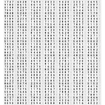
1
7
4
7
2
6
0
2
8
1
7
6
9
0
9
2
0
3
3
6
9
4
2
0
2
3
3
3
1
4
0
6
9
5
5
9
1
8
0
8
8
6
1
5
6
4
6
1
4
5
1
4
7
0
7
3
0
8
9
8
2
5
7
2
9
2
0
8
7
6
0
1
4
8
3
8
2
6
9
6
1
0
4
4
8
2
2
1
4
5
6
6
8
3
2
8
7
7
4
2
5
3
5
6
2
7
9
9
1
1
3
4
3
7
1
7
6
3
9
3
1
0
3
7
1
5
1
8
9
8
6
3
4
4
8
9
5
1
1
2
7
8
4
8
3
5
2
4
0
4
1
2
8
1
9
4
2
5
0
5
4
2
9
1
1
1
2
3
8
2
1
1
7
0
7
8
0
5
0
5
6
7
7
9
7
1
3
6
3
9
6
1
5
3
8
4
4
0
9
9
3
9
5
3
8
0
2
8
1
9
7
1
8
9
8
2
2
3
4
7
2
5
9
6
6
8
0
5
8
4
0
5
0
7
7
6
9
0
2
2
0
4
4
4
8
9
3
5
8
4
8
5
1
7
8
1
4
5
6
2
7
1
1
3
4
2
8
6
9
6
0
2
9
2
2
5
9
5
8
4
8
0
0
5
5
4
6
0
4
4
1
1
9
9
9
7
5
5
4
9
0
6
4
8
3
7
8
0
7
7
0
1
1
3
4
3
7
3
5
8
7
5
0
0
0
7
2
5
4
9
3
4
8
9
8
1
8
1
5
6
7
5
2
4
6
4
4
9
2
2
1
7
2
5
7
4
1
6
6
3
2
9
6
3
9
6
1
2
0
2
9
6
7
6
4
4
2
4
3
7
4
5
9
3
3
9
7
3
2
5
6
1
0
1
1
8
1
3
9
3
8
6
7
9
7
5
6
2
8
1
3
9
2
1
3
9
1
8
4
3
1
1
3
0
3
4
9
1
9
1
1
0
7
0
7
5
8
8
9
8
7
9
7
4
2
9
0
7
5
3
9
3
7
1
8
5
3
0
0
0
0
1
5
9
5
2
9
8
4
3
6
9
8
5
4
5
3
8
8
7
4
7
8
1
9
5
8
1
2
3
5
1
1
4
5
8
7
5
0
5
1
1
3
5
8
7
8
7
1
8
8
4
0
7
7
5
4
9
9
9
0
0
0
2
2
7
4
3
6
9
3
4
8
0
8
1
1
0
4
4
6
4
8
7
6
9
6
6
5
2
5
7
6
1
7
1
5
2
8
1
7
4
5
2
7
6
1
2
1
3
9
2
0
6
6
2
2
1
4
5
5
2
3
5
8
0
3
6
4
1
6
6
4
7
2
9
7
7
4
2
7
3
9
3
3
6
9
5
7
3
5
6
0
1
1
0
4
5
6
2
4
2
6
9
6
4
5
8
2
1
8
4
2
1
3
7
4
1
7
8
9
4
4
8
3
1
1
8
5
4
8
1
0
4
4
3
4
7
9
7
4
0
5
0
5
8
3
8
7
6
2
3
3
1
4
1
1
4
3
7
0
3
6
8
5
8
1
4
2
6
4
8
2
3
5
8
6
5
8
4
2
0
5
6
2
5
3
6
3
9
1
6
0
3
3
8
2
1
2
3
0
4
0
1
1
6
1
9
6
6
1
1
7
6
4
3
1
9
4
4
7
2
5
8
4
4
9
1
0
1
8
2
0
2
2
2
7
8
1
9
7
7
2
0
2
9
5
5
3
8
3
5
6
4
1
8
6
8
4
3
9
6
9
1
1
8
1
4
3
7
5
0
2
2
4
0
7
0
9
9
2
6
3
2
5
7
3
2
6
8
8
5
6
7
4
3
3
7
0
7
1
6
2
5
7
7
0
5
9
5
0
1
1
9
1
5
4
5
4
9
1
1
8
6
5
7
1
2
3
5
5
0
4
7
2
8
5
7
5
3
6
8
4
9
4
3
0
3
8
2
8
2
2
6
8
7
2
9
7
7
5
9
7
6
4
0
5
5
8
4
1
4
6
9
6
4
0
8
7
6
7
0
7
4
2
3
8
9
0
9
0
6
2
9
2
5
6
0
5
5
4
8
8
2
1
3
3
4
6
1
8
9
3
0
3
9
4
7
3
1
7
3
3
1
4
6
6
7
4
2
2
4
8
3
2
9
5
8
0
8
2
5
7
0
7
6
3
5
9
5
4
0
1
8
9
4
9
9
4
4
3
1
2
2
4
8
2
1
0
1
1
7
1
5
6
0
5
8
5
4
5
2
2
8
1
0
0
2
3
5
7
6
4
7
2
8
6
0
7
7
3
0
7
4
2
2
2
9
4
4
3
2
6
1
7
0
6
4
0
4
7
2
4
9
4
5
1
5
2
7
2
6
8
0
8
2
8
1
1
2
8
2
5
9
5
3
4
4
5
9
8
7
6
6
3
9
6
9
9
9
4
4
1
6
7
7
7
9
4
4
7
3
7
5
3
1
1
7
5
3
0
9
6
7
4
4
3
0
6
6
6
9
9
3
3
2
6
2
5
7
5
5
0
9
9
7
6
4
6
1
5
1
9
8
8
8
7
2
3
5
7
8
8
4
3
0
0
7
2
9
2
1
2
9
2
1
2
9
6
6
7
6
1
1
2
5
3
7
4
2
2
3
1
7
8
3
1
7
3
1
1
7
1
8
9
7
8
8
1
9
6
7
2
7
9
8
3
1
9
1
7
8
9
2
2
9
6
8
0
8
2
1
1
7
8
5
6
7
5
3
3
4
6
6
3
9
6
7
1
8
8
3
9
5
5
4
8
1
9
1
5
3
5
3
8
4
3
2
6
8
2
7
0
4
4
8
2
5
7
3
0
0
9
0
9
8
8
5
2
7
2
5
9
4
4
4
5
8
8
7
8
3
9
5
5
3
1
1
6
7
4
0
2
2
4