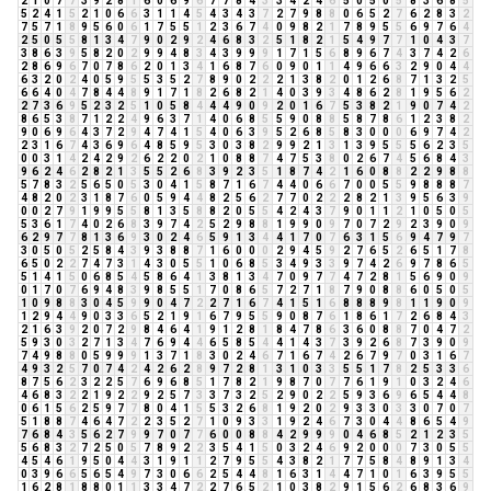
2
1
0
7
7
3
9
2
8
1
6
0
6
9
6
7
7
8
4
3
3
4
2
4
6
5
0
5
0
5
8
3
6
8
5
5
2
4
1
5
2
1
0
6
6
3
1
1
4
5
4
3
4
3
7
2
7
9
8
8
0
6
5
2
7
6
2
8
3
2
7
5
7
1
8
9
5
6
0
6
1
7
5
5
1
2
3
6
7
4
0
9
8
2
1
7
8
9
5
5
6
9
7
6
4
2
5
0
5
5
8
1
3
4
7
9
0
2
9
2
4
6
8
3
2
5
1
8
2
1
5
4
9
7
7
1
0
4
3
7
3
8
6
3
9
5
8
2
0
2
9
9
4
8
3
4
3
9
9
9
1
7
1
5
6
8
9
6
7
4
3
7
4
2
6
2
8
6
9
6
7
0
7
8
6
2
0
1
3
4
1
6
8
7
6
0
9
0
1
1
4
9
6
6
3
2
9
0
4
4
6
3
2
0
2
4
0
5
9
5
5
3
5
2
7
8
9
0
2
2
2
1
3
8
2
0
1
2
6
8
7
1
3
2
5
6
6
4
0
4
7
8
4
4
8
9
1
7
1
8
2
6
8
2
1
4
0
3
9
3
4
8
6
2
8
1
9
5
6
2
2
7
3
6
9
5
2
3
2
5
1
0
5
8
4
4
4
9
0
9
2
0
1
6
7
5
3
8
2
1
9
0
7
4
2
8
6
5
3
8
7
1
2
2
4
9
6
3
7
1
4
0
6
8
5
5
9
0
8
8
5
8
7
8
6
1
2
3
8
2
9
0
6
9
6
4
3
7
2
9
4
7
4
1
5
4
0
6
3
9
5
2
6
8
5
8
3
0
0
0
6
9
7
4
2
2
3
1
6
7
4
3
6
9
6
4
8
5
9
5
3
0
3
8
2
9
9
2
1
3
1
3
9
5
5
5
6
2
3
5
0
0
3
1
4
2
4
2
9
2
6
2
2
0
2
1
0
8
8
7
4
7
5
3
8
0
2
6
7
4
5
6
8
4
3
9
6
2
4
6
2
8
2
1
3
5
5
2
6
8
3
9
2
3
5
1
8
7
4
2
1
6
0
8
8
2
2
9
8
8
5
7
8
3
2
5
6
5
0
5
3
0
4
1
5
8
7
1
6
7
4
4
0
6
6
7
0
0
5
5
9
8
8
8
7
4
8
2
0
2
3
1
8
7
6
0
5
9
4
4
8
2
5
6
2
7
7
0
2
2
2
8
2
1
3
9
5
6
3
9
0
0
2
7
9
1
9
9
5
5
8
1
3
5
8
8
2
0
5
5
4
2
4
3
7
9
0
1
1
2
1
0
5
0
5
5
3
6
1
7
4
0
2
6
8
3
9
7
4
2
5
2
9
8
8
1
9
9
0
9
7
0
7
2
9
2
3
9
0
9
6
2
9
7
7
8
1
3
6
9
3
0
2
4
6
5
9
1
3
4
4
1
7
0
7
6
3
1
5
6
9
4
7
9
7
3
0
5
0
5
2
5
8
4
3
9
3
8
8
7
1
6
0
0
0
2
9
4
5
9
2
7
6
5
2
6
5
1
7
8
6
5
0
2
2
7
4
7
3
1
4
3
0
5
5
1
0
6
8
5
3
4
9
3
3
9
7
4
2
6
9
7
8
6
5
5
1
4
1
5
0
6
8
5
4
5
8
6
4
1
3
8
1
3
4
7
0
9
7
7
4
7
2
8
1
5
6
9
0
9
0
1
7
0
7
6
9
4
8
3
9
8
5
5
1
7
0
8
6
5
7
2
7
1
8
7
9
0
8
8
6
0
5
0
5
1
0
9
8
8
3
0
4
5
9
9
0
4
7
2
2
7
1
6
7
4
1
5
1
6
8
8
8
9
8
1
1
9
0
9
1
2
9
4
4
9
0
3
3
6
5
2
1
9
1
6
7
9
5
5
9
0
8
7
6
1
8
6
1
7
2
6
8
4
3
2
1
6
3
9
2
0
7
2
9
8
4
6
4
1
9
1
2
8
1
8
4
7
8
6
3
6
0
8
8
7
0
4
7
2
5
9
3
0
3
2
7
1
3
4
7
6
9
4
4
6
5
8
5
4
4
1
4
3
7
3
9
2
6
8
7
3
9
0
9
7
4
9
8
8
0
5
9
9
9
1
3
7
1
8
3
0
2
4
6
7
1
6
7
4
2
6
7
9
7
0
3
1
6
7
4
9
3
2
5
7
0
7
4
2
4
2
6
2
8
9
7
2
8
1
3
1
0
3
3
5
5
1
7
8
2
5
3
3
6
8
7
5
6
2
3
2
2
5
7
6
9
6
8
5
1
7
8
2
1
9
8
7
0
7
7
6
1
9
1
0
3
2
4
6
4
6
8
3
2
2
1
9
2
2
9
2
5
7
3
3
7
3
2
5
2
9
0
2
2
5
9
3
6
9
6
5
4
4
8
0
6
1
5
6
2
5
9
7
7
8
0
4
1
5
5
3
2
6
8
1
9
2
0
2
9
3
3
0
3
3
0
7
0
7
5
1
8
8
7
4
6
4
7
2
2
3
5
2
7
1
0
9
3
3
1
9
2
4
6
7
3
0
4
4
8
6
5
4
9
7
6
8
4
3
5
6
2
7
9
9
7
0
7
7
6
0
0
8
8
4
2
9
9
9
0
4
6
8
5
2
1
2
3
5
5
6
8
3
2
7
2
5
0
5
7
8
9
2
2
3
5
4
1
5
0
3
2
4
6
9
2
0
0
0
7
3
0
5
5
4
5
4
6
1
9
5
0
4
4
3
1
9
1
1
2
7
9
5
5
4
3
8
2
1
7
7
5
8
4
8
9
1
3
4
0
3
9
6
6
5
6
5
4
9
7
3
0
6
6
2
5
4
4
8
1
6
3
1
4
4
7
1
0
1
6
3
9
5
5
1
6
2
8
1
8
8
0
1
1
3
3
4
7
2
2
7
6
5
2
1
0
3
8
2
9
1
5
6
2
6
8
3
6
9