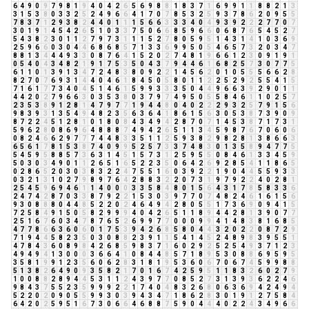
6
4
9
0
9
7
9
8
1
9
4
0
4
2
6
5
6
9
8
8
1
8
3
7
1
6
9
9
1
1
8
8
2
1
3
3
1
5
3
8
0
3
3
2
5
2
4
9
6
6
4
1
7
0
7
8
5
3
2
5
9
3
7
8
6
2
0
9
5
5
7
8
3
7
1
2
9
3
8
2
4
4
0
1
1
1
5
6
6
3
3
3
4
0
4
9
3
9
2
2
2
7
7
0
7
3
0
1
9
1
4
5
4
2
6
5
1
0
3
3
7
5
0
6
6
8
5
9
6
6
0
6
8
7
6
5
4
5
2
7
5
4
3
8
2
3
0
1
1
2
7
9
7
3
1
1
1
5
2
7
8
0
5
9
5
1
4
3
1
4
1
0
3
6
9
2
5
9
6
6
0
3
0
4
4
6
8
6
8
5
7
1
3
3
6
9
9
5
0
5
4
6
5
7
3
2
0
3
4
7
8
8
1
3
4
4
4
9
3
3
0
8
7
6
4
1
5
2
0
2
7
4
8
1
9
6
6
1
2
3
0
9
1
9
1
0
5
4
0
4
3
4
8
2
1
9
1
7
5
3
5
0
4
3
7
9
4
4
6
1
6
8
2
5
7
3
0
7
7
5
6
1
1
0
1
3
9
1
3
4
7
2
4
8
3
8
0
9
2
2
1
4
5
6
2
0
1
0
5
5
5
6
6
2
8
8
2
7
0
7
6
9
3
1
4
4
0
4
6
1
8
4
5
0
5
8
0
1
1
2
2
5
2
9
2
5
5
4
1
5
7
1
6
1
7
7
3
4
0
4
5
1
4
6
1
5
9
9
3
3
3
5
0
4
4
9
6
6
3
9
2
9
0
1
1
4
4
2
0
2
7
9
6
6
3
0
3
5
3
8
0
3
7
9
7
4
9
5
0
5
5
8
4
6
1
1
0
2
5
7
2
3
5
3
8
9
1
2
8
1
4
7
9
7
7
1
9
4
4
8
0
4
0
2
2
2
9
3
2
5
7
9
1
5
6
9
8
3
9
3
1
3
5
4
9
4
8
2
3
5
6
3
6
4
1
8
6
1
5
6
3
0
5
3
8
7
3
9
0
9
8
7
2
2
4
5
1
2
8
1
0
1
8
0
8
4
3
4
9
4
2
8
7
0
7
1
4
5
3
8
7
1
7
3
1
5
9
6
2
8
0
8
6
9
6
4
8
8
8
7
4
9
4
2
6
5
1
1
3
4
5
9
8
7
6
7
0
6
0
6
0
8
2
4
6
6
2
9
7
7
7
4
4
8
3
3
5
1
1
2
5
9
3
8
2
9
8
2
8
1
3
8
6
6
3
6
5
6
1
7
8
1
5
3
8
7
4
0
9
9
5
2
5
7
3
3
7
4
8
3
0
1
3
5
8
9
4
7
7
5
5
4
5
9
5
8
8
5
7
3
6
3
1
4
5
1
5
7
3
1
2
5
9
5
5
0
8
4
6
1
3
3
4
5
9
5
0
3
0
3
4
9
0
1
1
2
6
5
1
6
5
2
2
3
5
0
6
4
2
6
9
2
8
5
4
1
1
8
6
5
0
2
8
6
5
2
0
3
0
3
8
3
2
2
4
7
5
5
1
6
0
3
9
2
2
1
9
0
4
4
5
5
9
3
3
0
3
2
1
3
1
0
2
7
9
8
9
7
6
4
2
8
8
3
2
2
0
7
3
1
9
7
9
2
2
4
0
2
8
1
2
5
4
5
9
6
9
4
6
1
1
4
0
0
0
3
3
5
8
4
8
0
1
5
6
4
3
1
7
8
5
8
3
3
6
2
4
7
4
2
8
7
0
3
3
8
7
9
2
2
1
5
3
0
3
9
7
7
0
7
4
8
2
4
6
1
6
1
5
6
9
3
0
8
8
8
0
4
4
8
5
2
2
0
2
4
6
4
9
4
2
8
0
5
5
1
7
3
6
9
0
9
4
1
5
7
2
5
8
4
9
1
5
0
5
8
2
9
9
9
4
0
4
2
6
5
1
1
8
9
4
4
2
8
1
3
9
0
7
7
2
5
1
6
7
6
0
3
4
7
8
7
6
5
2
6
9
9
7
7
0
0
0
9
9
4
1
4
8
3
8
1
6
8
5
4
7
7
8
6
6
3
6
0
6
0
1
7
5
3
9
4
2
6
8
5
8
0
4
4
3
2
0
2
2
0
8
7
2
9
7
1
9
4
4
5
8
2
3
5
0
3
0
8
8
2
3
9
1
1
5
4
1
4
5
2
4
8
9
8
3
9
5
5
1
4
7
8
4
3
6
0
8
9
8
4
2
6
8
5
9
8
3
7
1
6
0
2
9
2
5
2
5
4
9
3
7
1
2
3
4
9
4
9
4
1
3
0
0
0
3
6
6
4
1
0
8
4
4
8
5
7
1
8
9
5
3
0
8
8
6
9
5
9
5
3
5
8
1
9
9
1
2
3
5
6
0
6
2
8
3
1
8
1
9
5
3
6
0
6
7
0
6
7
4
5
9
9
8
8
5
1
3
8
2
6
4
9
0
9
3
5
8
2
1
7
0
1
6
7
4
2
5
9
5
1
1
8
3
2
6
0
2
7
9
1
0
0
8
8
2
8
9
4
4
5
3
1
1
2
4
3
9
7
7
0
8
5
2
7
3
1
3
9
3
6
2
2
4
6
9
8
4
3
7
5
5
2
3
5
9
9
9
2
2
1
7
4
0
4
8
3
2
6
8
0
6
3
6
9
4
2
4
9
4
5
2
2
0
2
0
9
0
5
5
9
9
3
0
3
9
4
3
4
7
1
8
6
2
8
3
0
1
9
1
2
7
5
8
4
6
4
2
0
2
5
9
5
1
6
7
3
0
6
6
4
6
8
8
7
5
9
0
4
4
4
0
2
2
4
3
4
9
6
6