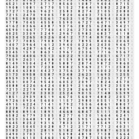
9
5
7
5
3
6
7
6
2
8
9
3
6
0
6
0
7
9
3
3
7
4
8
8
7
3
8
6
2
8
3
7
5
2
7
6
5
2
1
3
0
9
9
7
7
3
7
1
7
8
8
5
6
0
6
1
0
8
7
6
9
4
0
4
4
8
7
1
5
6
1
9
0
8
8
1
0
8
1
9
6
7
7
0
7
5
1
5
2
7
7
8
4
4
8
9
5
8
3
2
2
2
8
3
2
3
7
2
7
9
1
2
6
6
3
9
6
2
1
3
2
5
8
3
2
8
2
7
4
2
2
1
0
5
5
2
0
8
0
8
7
2
1
5
6
2
4
7
0
7
9
0
0
5
5
7
8
2
0
2
6
4
0
3
3
7
5
5
3
8
3
4
3
0
3
5
1
9
5
5
9
5
0
8
8
5
5
6
1
7
7
6
3
3
6
1
4
7
6
4
0
8
9
4
4
5
3
8
1
9
9
7
7
8
6
7
0
4
5
9
4
5
5
8
4
5
5
9
0
9
6
7
2
7
9
6
4
7
1
8
3
4
9
7
7
4
1
6
2
8
0
3
6
6
3
4
3
8
7
6
9
3
7
6
4
2
8
2
5
7
6
2
8
6
5
9
4
2
1
3
6
5
9
0
9
1
6
6
7
4
7
7
4
0
4
4
1
2
6
8
2
7
3
6
9
8
4
8
3
2
6
6
4
1
5
4
0
2
5
7
3
3
0
9
9
3
2
4
9
4
2
9
6
7
4
5
9
8
3
2
6
8
3
7
1
4
1
1
8
9
6
3
3
4
7
3
2
6
5
2
0
3
2
6
8
0
4
1
2
3
7
7
1
4
5
8
9
7
6
4
1
3
1
8
9
9
3
7
7
5
7
0
8
5
4
7
9
0
8
8
9
7
8
2
1
7
8
9
5
5
8
4
0
6
6
2
0
6
0
6
1
4
0
7
7
3
9
6
4
1
1
6
1
2
3
3
9
4
0
4
0
2
2
4
6
2
4
3
0
3
9
4
6
7
4
3
3
5
6
2
4
2
8
7
6
6
5
4
2
6
4
1
7
5
3
6
7
5
4
9
5
7
9
6
6
7
9
5
1
6
0
3
4
5
9
1
5
1
0
1
8
6
3
1
4
3
9
6
7
4
2
3
3
6
9
7
7
1
6
7
9
5
6
7
4
7
9
6
3
9
4
4
0
6
6
9
5
1
3
4
6
0
2
2
4
9
1
3
4
7
4
0
5
1
6
6
7
1
7
8
7
0
5
9
5
2
6
3
1
4
4
5
0
8
8
0
1
5
9
5
8
5
9
8
8
5
6
0
4
4
2
5
5
1
6
8
1
4
9
4
9
5
0
4
4
2
4
7
8
6
5
8
8
7
6
2
8
7
4
2
9
8
7
2
9
9
8
6
0
6
4
5
4
3
7
8
2
0
9
9
7
2
3
8
2
9
0
8
2
1
5
9
6
9
6
2
1
7
1
8
2
5
8
3
2
6
5
4
4
8
6
3
8
0
8
4
4
2
7
9
3
7
5
6
2
3
7
1
9
1
6
0
0
2
2
7
0
0
8
8
3
1
7
3
1
0
9
5
8
4
5
5
8
7
6
9
3
4
8
3
2
6
2
3
5
1
6
9
3
3
1
2
5
5
1
8
9
5
9
5
3
9
3
2
5
1
5
4
1
5
7
9
4
5
9
5
7
6
2
8
7
2
0
5
5
7
2
7
7
5
2
5
0
1
1
0
0
7
4
2
9
5
4
0
4
6
0
5
2
7
2
0
9
7
7
1
8
2
4
6
4
5
7
0
7
4
0
8
8
7
4
2
2
6
8
6
4
2
4
6
0
8
3
9
3
2
1
6
8
5
3
5
9
2
2
3
5
5
9
5
7
2
1
3
4
2
2
1
9
1
4
9
8
0
8
5
3
2
8
1
2
6
6
0
6
7
4
9
1
1
0
8
0
9
9
4
1
2
7
9
6
2
7
0
7
3
3
0
3
3
2
5
2
4
6
9
0
1
5
6
7
1
4
8
3
5
5
9
9
9
1
8
5
1
6
2
9
3
9
3
8
5
1
9
1
6
6
7
0
7
5
6
0
9
9
4
8
8
2
1
2
0
5
7
3
9
7
2
6
8
0
9
3
4
7
5
6
0
0
0
1
1
5
7
3
2
9
8
0
8
0
5
5
1
6
7
8
5
3
8
4
9
1
5
6
6
2
2
4
6
7
1
4
1
5
0
7
9
2
2
7
5
5
6
2
4
8
6
1
7
8
8
0
7
7
3
2
2
8
1
7
3
3
5
8
4
3
9
5
5
4
2
9
1
1
6
4
9
8
8
6
6
9
5
5
4
5
8
0
8
8
8
9
4
4
8
9
1
4
5
1
8
9
1
1
4
6
6
8
5
6
8
4
7
2
5
1
1
1
2
0
7
8
6
5
6
5
8
2
1
6
7
7
9
7
3
5
0
5
5
8
2
7
7
5
6
1
3
0
3
1
6
6
4
1
6
2
4
1
5
5
0
5
3
8
3
6
4
8
3
9
1
8
7
6
5
9
2
8
1
5
9
5
1
6
6
6
0
9
9
4
9
5
8
4
9
6
4
5
9
8
2
5
2
7
9
3
1
6
7
7
8
3
3
6
3
2
9
1
1
4
5
4
9
4
7
5
9
1
1
6
8
2
2
4
5
0
4
5
9
3
0
2
8
1
0
7
1
2
3
2
1
7
1
8
7
7
1
2
3
4
0
3
1
4
3
1
8
3
2
7
2
0
1
1
2
8
1
9
1
5
1
8
2
1
4
7
0
0
0
0
9
8
7
6
6
3
5
0
5
3
4
9
0
9
3
7
0
3
3
5
7
1
1
2
5
0
9
8
8
4
8
1
8
9
7
1
3
8
2
7
6
6
4
1
0
9
6
9
6
6
1
1
0
1
5
4
6
0
6
1
6
7
8
6
0
7
8
7
6
5
5
0
9
9
6
2
2
3
5