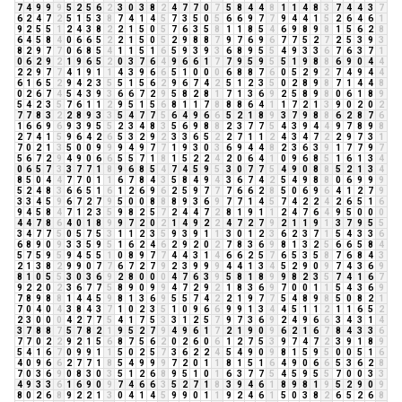
7
4
9
9
9
5
2
5
6
2
3
0
3
8
2
4
7
7
0
7
5
8
4
4
8
1
1
4
8
3
7
4
4
3
7
6
2
4
7
2
5
1
5
3
8
7
4
1
4
5
7
3
5
0
5
6
6
9
7
7
9
4
4
1
5
2
6
4
6
1
9
2
5
5
1
2
4
3
8
2
2
1
5
0
5
7
6
3
5
8
1
1
8
5
4
6
9
8
9
8
1
5
6
2
8
6
4
5
8
4
0
6
6
5
2
2
1
5
0
5
2
9
8
8
7
9
7
6
9
6
7
7
5
2
7
2
5
3
9
3
8
2
9
7
7
0
6
8
5
4
1
1
5
1
6
5
9
3
9
3
6
8
9
5
5
4
9
3
3
6
7
6
3
7
1
0
6
2
9
2
1
9
6
5
2
0
3
7
6
4
9
6
6
1
7
7
9
5
9
5
5
1
9
8
8
6
9
0
4
4
2
2
9
7
7
4
1
9
1
1
4
3
9
6
6
5
1
0
0
0
6
8
8
7
6
0
5
2
9
2
7
4
9
4
4
6
1
6
5
2
9
4
2
3
5
5
1
5
6
2
9
6
7
4
2
5
1
2
3
5
0
2
8
9
8
7
1
4
4
8
0
2
6
7
4
5
4
3
9
3
6
6
7
2
9
5
8
2
8
1
7
1
3
6
9
2
5
8
9
8
0
6
1
8
9
5
4
2
3
5
7
6
1
1
2
9
5
1
5
6
8
1
1
7
8
8
8
6
4
1
1
7
2
1
3
9
0
2
0
2
7
7
8
3
2
2
8
9
3
3
5
4
7
7
5
6
4
9
6
6
5
2
1
8
9
3
7
9
8
8
6
2
8
7
6
1
6
6
9
6
9
3
9
5
5
2
3
4
8
3
5
6
9
8
8
2
3
7
7
5
4
3
9
4
4
9
7
8
9
8
2
7
4
1
5
9
6
4
2
6
5
3
2
9
2
3
3
6
5
2
2
7
1
1
2
4
3
4
7
2
2
9
7
3
1
7
0
2
1
3
5
0
0
9
9
9
4
9
7
7
1
9
3
0
3
6
9
4
4
8
2
3
6
3
9
1
7
7
9
7
5
6
7
2
9
4
9
0
6
6
5
5
7
1
8
1
5
2
2
4
2
0
6
4
1
0
9
6
8
5
1
6
1
3
4
0
6
5
7
3
3
7
7
1
8
9
6
8
5
4
7
4
5
9
5
3
0
7
7
5
4
9
0
8
8
5
2
1
3
4
8
5
0
4
4
7
7
0
1
1
6
7
8
4
3
5
8
4
9
4
3
6
7
4
2
5
4
9
8
8
0
6
9
9
9
5
2
4
8
3
6
6
5
1
6
1
2
6
9
6
2
5
9
7
7
7
6
6
2
8
5
0
6
9
6
4
1
2
7
9
3
3
4
5
9
6
7
2
7
9
5
0
0
8
8
8
9
3
6
9
7
7
1
4
5
7
4
2
2
4
2
6
5
1
6
9
4
5
8
4
7
1
2
3
5
9
8
2
5
7
2
4
4
7
2
8
1
9
1
1
2
4
7
6
4
9
5
0
0
0
4
4
7
8
6
4
0
1
8
9
9
7
2
0
2
1
4
9
2
2
4
7
2
7
9
2
1
1
9
1
3
7
9
5
5
3
4
7
7
5
0
5
7
5
3
1
1
2
3
5
9
3
9
1
1
3
0
1
2
3
6
2
3
7
1
5
4
3
3
6
6
8
9
0
9
3
3
5
9
5
1
6
2
4
6
2
9
2
0
2
7
8
3
6
9
8
1
3
2
5
6
6
5
8
4
5
7
5
9
5
9
4
5
5
1
0
8
9
7
7
4
4
3
1
4
6
6
2
5
7
6
5
3
5
8
7
6
8
4
3
2
1
3
8
2
9
9
0
7
7
6
7
2
7
9
2
3
9
9
9
4
4
1
3
4
5
2
9
0
9
7
4
3
6
9
8
1
0
5
5
3
0
3
6
9
2
8
0
0
0
4
7
6
3
9
5
8
1
8
9
9
8
2
3
5
7
4
1
6
7
9
2
2
0
2
3
6
7
7
5
8
9
0
9
9
4
7
2
9
2
1
8
3
6
9
7
0
0
1
1
5
4
3
6
9
7
8
9
8
8
1
4
4
5
9
8
1
3
6
9
5
5
7
4
2
2
1
9
7
7
5
4
8
9
8
5
0
8
2
1
7
0
4
0
4
3
8
4
3
7
1
0
2
3
5
1
0
9
6
6
9
9
1
3
4
4
5
1
1
2
1
1
6
5
2
2
3
0
0
0
4
2
7
7
5
4
1
7
5
3
3
1
2
5
7
9
7
3
6
9
2
4
9
6
6
3
4
3
1
4
3
7
8
8
7
5
7
8
2
1
9
5
2
7
9
4
9
6
1
7
2
1
9
0
9
6
2
1
6
7
8
4
3
3
6
7
7
0
2
2
9
2
1
5
6
8
7
5
6
2
0
2
6
0
6
1
2
7
5
3
9
7
4
7
2
3
9
1
8
9
5
4
1
6
7
0
9
9
1
1
5
0
2
5
7
3
6
2
2
4
5
4
9
0
9
8
1
5
9
5
0
0
5
1
6
4
0
9
6
6
2
7
7
1
8
5
4
9
9
9
7
2
0
1
1
8
1
5
1
6
4
9
0
6
6
5
3
6
2
8
7
0
3
6
9
0
8
3
0
3
5
1
2
6
8
9
5
1
0
1
6
3
7
7
5
4
5
9
5
5
7
0
0
3
3
4
9
3
3
6
1
6
9
0
9
7
4
6
6
3
5
2
7
1
8
3
9
4
6
1
8
9
8
1
9
5
2
9
0
9
8
0
2
6
8
9
2
2
1
3
0
4
1
4
5
9
9
0
1
1
9
2
4
6
1
5
0
3
8
2
6
5
2
6
8