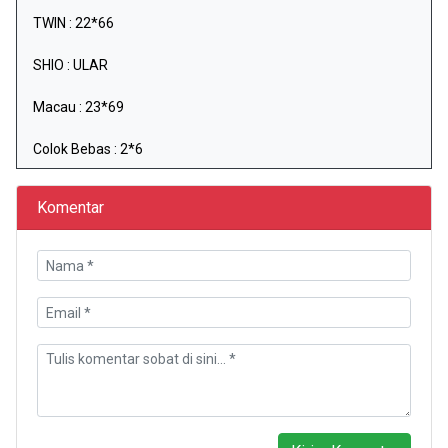
TWIN : 22*66
SHIO : ULAR
Macau : 23*69
Colok Bebas : 2*6
Komentar