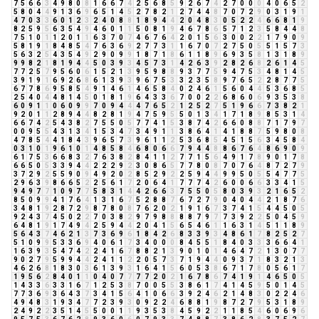
7
5
6
6
3
4
9
8
0
8
1
6
6
7
4
2
5
6
8
5
9
2
6
7
4
2
7
0
0
0
4
0
6
5
2
5
8
0
4
4
9
1
3
6
9
6
5
1
4
5
2
7
8
2
1
2
7
4
4
8
7
0
7
2
9
0
3
1
9
1
4
7
0
3
3
6
0
1
2
3
2
4
0
8
8
1
8
9
4
4
2
0
4
8
3
0
5
2
2
4
6
6
8
1
9
8
2
5
9
5
6
3
5
4
9
4
6
0
1
1
5
0
8
1
9
4
6
7
8
6
5
7
1
2
3
5
8
4
4
8
7
5
1
0
1
1
2
0
1
1
6
3
7
0
7
4
6
7
6
4
2
0
1
5
6
3
0
0
2
2
1
7
9
0
9
5
8
1
9
1
8
4
8
5
4
7
6
3
6
9
2
7
7
3
1
1
6
7
0
7
2
7
5
0
5
5
1
5
7
3
5
6
3
2
5
4
3
5
4
9
2
9
0
9
9
1
8
7
1
8
6
1
1
8
9
6
9
3
5
8
1
3
1
8
9
9
9
8
2
1
8
1
9
4
4
5
0
3
9
3
4
5
7
3
1
4
2
6
3
9
2
8
2
6
8
2
6
1
4
5
7
7
2
5
7
9
5
6
0
6
1
5
2
1
3
9
5
9
8
8
9
3
7
7
5
9
4
7
5
3
4
8
1
4
5
3
9
1
9
1
6
9
2
6
8
6
1
3
9
3
9
6
7
5
3
3
2
3
5
8
9
7
6
5
2
2
8
7
7
5
6
7
7
8
6
9
5
8
5
4
9
1
4
6
1
4
6
5
8
4
0
2
4
6
1
5
6
0
4
4
5
3
6
8
5
2
5
4
0
4
4
8
1
4
5
0
1
8
1
9
6
4
3
3
6
7
0
0
2
2
6
8
6
0
6
9
3
5
3
8
6
0
9
1
1
0
6
0
9
9
7
0
9
4
4
4
7
6
5
2
1
2
5
2
7
5
1
9
6
6
7
3
8
2
1
9
2
0
1
1
2
8
9
4
4
8
2
8
1
9
4
7
5
9
5
5
0
1
3
4
1
7
1
8
9
8
5
3
1
4
6
6
7
4
2
5
4
3
8
2
7
5
5
0
5
7
7
4
1
5
3
8
7
4
2
6
6
0
8
8
7
1
7
9
7
0
0
9
5
5
4
3
1
3
4
1
5
3
4
7
3
4
9
1
1
3
8
6
4
1
4
1
8
8
7
5
9
8
0
8
4
7
8
5
4
4
1
8
4
3
9
6
5
7
3
9
6
1
1
2
5
3
6
8
5
4
5
1
5
6
3
4
5
8
4
0
3
1
0
1
9
6
1
0
1
4
8
5
8
4
6
8
0
6
6
7
9
4
4
8
8
6
7
6
4
8
6
9
0
9
6
1
7
5
3
6
6
8
3
2
7
6
3
8
2
8
4
1
1
2
7
7
1
5
6
4
9
1
7
8
9
0
1
7
8
6
6
5
0
5
3
3
9
4
4
2
2
2
9
2
3
0
8
6
5
7
7
8
0
8
7
0
7
6
4
8
7
2
7
9
3
7
2
9
2
5
5
9
0
9
4
9
2
0
2
8
5
2
9
2
2
5
9
4
4
9
9
5
0
5
5
4
7
7
5
2
9
6
3
9
8
6
6
5
2
2
5
6
1
7
2
0
6
4
1
7
7
7
4
2
6
0
0
6
6
3
3
4
1
5
9
4
9
7
7
1
0
9
7
7
5
8
3
1
4
4
2
6
6
3
7
5
5
0
5
8
0
3
9
3
2
1
6
5
2
8
5
0
9
9
4
1
7
6
4
1
3
1
6
7
5
2
8
8
7
6
7
2
7
9
0
4
0
4
4
2
1
8
7
6
3
4
8
1
9
2
8
7
2
9
8
7
8
0
8
7
6
2
0
2
1
9
1
6
7
3
7
4
1
5
4
4
5
0
5
9
2
4
3
7
4
5
0
2
2
7
0
3
8
2
9
7
9
8
8
8
8
7
9
7
7
3
9
2
2
5
0
4
5
9
6
4
8
1
9
1
7
4
9
4
2
5
9
4
4
2
0
4
1
5
6
5
4
6
1
1
6
3
1
4
5
1
1
8
9
5
6
4
3
7
4
6
2
1
3
7
3
6
9
6
1
8
4
2
6
8
3
3
9
3
4
8
6
1
7
8
2
5
2
7
5
1
0
9
9
5
3
3
6
9
4
0
6
1
7
3
4
0
0
0
8
4
5
5
1
8
4
0
3
3
3
6
6
4
1
1
6
3
9
3
5
4
7
4
2
2
4
1
6
7
8
8
2
1
3
9
0
1
0
1
4
6
4
7
2
1
3
0
7
7
9
0
2
7
9
5
9
9
4
4
2
4
1
1
2
2
0
5
7
3
7
1
9
4
4
0
9
3
7
1
8
3
2
1
3
4
6
2
6
8
1
8
3
0
3
6
1
3
9
3
1
6
4
1
5
6
0
5
3
8
6
7
1
7
8
0
5
6
1
7
1
9
5
6
2
8
4
0
1
1
0
4
0
7
7
7
7
2
0
2
1
6
7
8
6
7
4
1
9
1
4
6
5
0
5
1
4
3
3
6
3
3
1
6
7
1
2
5
3
8
7
0
0
5
5
3
8
6
1
7
4
1
4
5
9
5
0
1
4
5
7
7
3
6
9
3
6
4
3
7
3
4
1
5
6
4
1
0
6
6
3
9
2
4
6
2
1
4
8
3
0
2
2
4
6
4
9
4
8
3
1
9
3
4
7
7
2
3
9
3
0
9
2
2
4
6
8
8
1
9
8
7
2
7
9
5
3
1
8
9
2
4
9
2
2
3
5
1
4
5
5
0
0
1
1
9
3
5
3
8
4
5
9
2
2
1
1
8
5
4
6
0
6
9
6