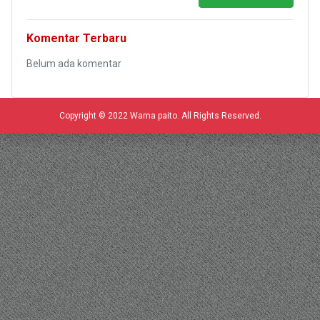
Komentar Terbaru
Belum ada komentar
Copyright © 2022 Warna paito. All Rights Reserved.