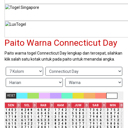
Paito Warna Connecticut Day
Paito warna togel Connecticut Day lengkap dan tercepat, silahkan
klik salah satu kotak untuk pada paito untuk menandai angka.
RESET
SEN
SEL
RAB
KAM
JUM
SAB
MIN
D
D
D
D
D
D
D
1
4
0
3
3
8
2
8
8
7
6
5
8
2
1
1
7
4
2
6
7
0
2
6
8
7
3
6
2
8
3
7
5
2
7
8
3
5
7
3
6
7
4
9
4
0
0
4
5
9
4
2
3
4
7
5
5
8
0
8
1
0
4
9
4
0
8
7
4
2
1
7
1
8
9
3
5
5
1
6
4
7
7
8
6
3
1
8
6
5
7
5
3
2
5
7
9
8
4
3
5
2
9
5
5
6
1
1
4
5
6
1
7
8
6
6
5
3
3
6
8
0
4
9
4
5
1
0
0
0
9
3
1
6
7
5
7
1
2
3
1
6
1
5
6
0
4
2
2
4
7
4
2
9
2
8
2
4
8
3
3
0
7
7
5
7
9
1
4
5
9
8
0
6
6
5
3
1
6
7
3
7
1
3
4
2
4
0
1
1
6
1
3
6
9
1
5
7
4
2
2
5
2
5
7
5
5
8
3
2