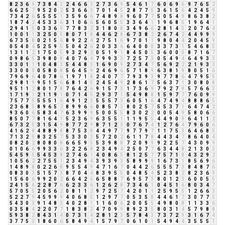
8
2
3
6
9
7
3
8
4
3
2
4
6
6
3
2
7
3
6
9
5
4
6
1
7
6
0
6
9
6
9
7
6
5
2
6
6
2
5
7
9
5
2
0
2
5
3
6
6
3
7
0
1
4
5
2
8
7
7
5
3
6
1
5
6
4
2
4
5
9
7
3
4
2
6
5
5
5
5
1
3
5
9
6
6
7
4
8
9
8
9
6
0
7
7
5
0
5
4
9
8
6
3
8
2
1
8
7
4
2
4
5
3
3
6
3
1
0
6
6
5
6
0
5
5
3
3
6
4
1
1
9
6
8
5
1
9
6
4
1
2
9
4
1
5
0
3
3
6
9
7
7
8
3
2
3
1
8
0
8
3
4
9
6
6
2
8
1
4
5
2
0
7
6
4
1
0
0
1
1
3
2
5
0
5
8
0
7
1
8
4
4
6
2
8
6
7
3
8
2
2
6
7
4
2
4
4
9
9
9
6
7
3
5
8
0
2
1
5
6
8
9
2
2
4
2
7
5
1
6
9
7
0
1
1
9
8
0
4
4
2
0
4
5
9
0
5
4
0
4
5
2
5
9
5
5
0
4
2
6
2
0
3
3
6
6
4
0
0
0
3
3
7
3
1
5
4
6
8
5
1
3
1
1
2
1
7
5
0
5
9
3
2
9
2
0
5
1
9
1
8
4
5
0
5
3
6
0
0
0
8
7
1
6
7
0
9
8
6
5
3
9
8
0
8
4
0
7
6
4
7
9
9
3
3
7
2
5
7
3
0
5
4
9
4
6
4
9
3
3
3
3
0
1
1
1
0
4
8
3
5
4
4
8
3
1
6
9
0
9
2
7
3
4
7
5
6
9
2
2
2
1
9
3
3
3
3
0
0
0
0
5
8
0
8
5
6
4
5
9
2
4
6
9
6
5
7
1
8
9
6
3
8
1
9
8
0
5
1
6
7
9
6
9
6
4
0
7
8
6
1
9
7
1
8
2
4
0
7
7
7
9
3
9
3
9
7
7
8
6
4
7
9
5
5
2
9
8
1
9
9
5
1
5
6
6
8
1
4
5
2
4
5
4
9
2
8
6
1
7
5
6
3
7
1
3
0
8
0
8
9
5
1
1
2
8
0
1
7
8
7
6
4
2
6
9
1
5
7
3
1
7
3
6
9
7
9
2
7
9
5
7
6
6
3
1
7
1
9
1
2
1
1
9
1
0
7
1
4
5
2
9
3
7
1
5
4
9
8
8
1
5
9
7
7
7
6
0
9
9
7
5
7
7
5
5
5
5
1
6
4
9
1
2
3
5
5
5
7
3
6
0
5
1
6
4
7
4
9
4
8
8
8
6
5
2
3
6
8
5
8
9
6
5
2
8
9
9
6
6
0
8
5
7
3
8
0
2
5
7
5
5
3
7
1
6
4
7
4
2
9
3
6
0
6
5
8
3
4
7
6
3
9
9
9
5
0
0
5
5
8
3
0
2
2
0
0
5
4
9
5
8
0
6
6
8
5
0
7
7
8
1
6
4
1
5
2
3
6
9
6
3
5
5
1
1
1
9
5
5
4
4
9
0
9
6
4
1
1
2
6
7
3
2
5
3
1
5
4
9
8
7
7
2
9
8
7
1
2
3
0
7
6
7
4
1
2
7
6
4
7
9
6
0
6
4
1
6
2
8
4
8
8
9
8
8
7
5
3
8
4
4
9
7
7
9
7
7
9
7
1
1
7
5
3
6
4
6
8
5
7
1
3
2
5
8
3
2
5
7
5
3
3
0
3
5
7
2
0
2
6
1
1
7
8
4
4
3
4
7
8
6
4
0
4
0
8
2
0
2
8
0
8
0
8
6
6
5
9
5
5
3
9
8
8
7
2
0
9
9
9
2
2
5
7
4
3
0
9
9
0
1
0
6
6
9
9
3
3
6
3
2
2
6
8
2
3
4
9
4
2
5
0
7
7
6
3
4
4
8
2
1
3
0
3
5
4
5
9
5
5
4
5
3
8
2
7
4
6
1
4
0
8
6
5
8
1
2
5
7
7
5
7
1
8
4
3
2
9
2
1
0
5
6
2
2
7
5
5
1
2
3
4
9
4
3
9
3
9
3
5
8
9
9
9
1
6
7
3
1
8
5
6
9
6
1
4
8
9
8
0
2
2
6
8
9
5
5
4
9
4
7
1
6
7
0
4
4
2
6
5
5
5
7
3
8
4
8
7
6
0
8
3
0
3
5
1
5
7
3
8
7
0
4
4
8
3
9
5
5
0
4
8
5
4
5
2
3
8
2
8
2
3
6
9
1
5
6
0
6
9
9
2
0
2
6
6
4
2
6
6
5
8
8
7
6
9
5
7
3
8
0
1
2
3
6
0
0
5
5
2
4
1
5
6
2
2
8
7
6
6
2
3
3
6
1
2
6
2
8
7
3
4
6
1
0
4
5
1
6
8
0
3
4
7
5
7
0
5
5
2
0
5
6
2
0
8
1
1
2
9
7
2
5
7
4
2
0
1
1
2
5
9
5
5
1
2
6
6
3
5
2
2
7
9
4
5
9
9
9
4
0
6
8
5
1
2
9
7
7
0
5
3
5
8
4
4
6
1
7
3
0
7
7
5
5
4
3
0
3
9
1
4
8
3
4
0
2
8
1
1
1
6
0
6
2
0
0
5
5
4
9
8
0
8
1
1
3
3
6
0
3
5
8
4
2
2
0
7
7
1
8
3
8
2
4
7
0
9
9
8
9
2
3
5
8
0
3
1
4
5
7
9
8
8
5
9
3
8
2
8
4
3
1
4
0
7
3
1
4
2
8
1
2
3
5
7
8
4
3
7
3
7
2
9
3
1
6
7
4
3
7
7
5
3
1
8
6
0
6
5
8
4
9
4
1
5
7
9
7
0
6
1
0
1
5
4
9
4
4
3
5
5
5
1