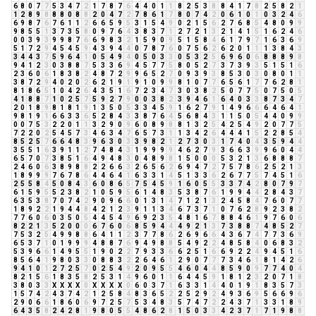
6
8
0
7
7
5
3
4
7
2
1
7
8
7
6
4
4
0
1
1
8
2
5
3
8
8
4
1
7
8
2
5
8
2
1
1
2
8
9
8
8
8
0
8
8
2
0
4
7
2
7
8
6
1
7
8
0
7
4
2
0
6
1
0
1
0
3
2
4
6
6
9
8
7
6
7
6
1
1
2
6
6
5
9
5
3
1
5
4
9
0
2
1
5
6
2
7
6
8
5
4
8
0
9
9
9
8
5
5
1
3
7
3
5
8
0
9
7
6
4
3
8
3
7
1
2
7
2
1
3
2
1
4
1
5
1
6
2
4
6
0
0
3
9
3
9
9
8
7
6
6
9
8
3
2
1
5
9
0
9
5
1
5
8
4
6
1
7
9
7
1
6
3
6
9
5
1
7
2
9
4
5
4
5
9
4
3
9
4
4
0
7
8
7
6
0
7
5
6
2
6
2
0
1
1
1
3
8
4
3
3
4
4
3
7
5
9
6
4
1
0
5
4
9
4
0
5
0
3
3
0
5
3
2
5
6
9
6
0
6
8
8
8
9
8
9
4
1
2
3
0
3
8
8
7
5
3
3
6
9
4
5
7
7
5
8
0
5
2
7
3
7
3
9
3
5
1
5
1
6
2
3
6
0
6
1
8
3
8
2
4
8
7
2
9
9
6
5
2
7
0
9
3
9
3
8
5
3
0
3
0
8
0
1
1
3
8
7
2
9
4
0
2
0
2
6
2
1
9
1
9
1
0
9
9
8
1
0
7
7
6
5
6
1
7
7
6
2
8
1
8
1
8
6
5
1
0
4
2
6
4
3
5
1
6
7
2
3
4
7
3
0
3
8
2
5
0
7
7
5
0
7
5
0
5
4
1
8
8
7
1
0
2
5
7
5
9
2
7
9
0
0
3
8
2
3
9
4
6
1
6
4
0
3
3
8
7
3
4
7
2
0
1
8
9
8
1
8
1
9
1
3
5
0
5
3
3
4
5
9
1
6
2
7
9
1
4
9
6
6
6
4
6
4
1
9
8
1
9
1
6
6
3
3
6
5
2
8
4
3
3
8
7
6
4
5
6
8
4
3
1
1
5
0
5
4
4
0
9
9
0
0
7
5
3
2
2
0
1
1
3
2
9
0
9
6
0
8
9
8
8
1
3
2
5
4
2
5
4
9
2
0
7
7
5
7
2
2
0
2
5
4
5
7
3
4
6
3
4
7
6
5
7
3
1
1
3
4
2
6
4
4
4
1
5
2
2
8
5
4
8
5
2
5
7
6
6
4
8
3
9
6
3
0
3
3
9
8
2
1
2
7
3
0
3
1
7
4
0
4
3
5
9
4
4
3
5
5
1
6
3
9
1
1
2
7
4
8
4
3
1
9
9
9
9
4
6
2
7
9
3
6
6
3
9
9
6
0
4
4
6
5
7
0
7
3
8
5
1
6
4
9
4
8
3
0
4
8
9
8
1
5
0
0
0
5
3
2
1
3
6
8
8
8
7
2
4
6
0
6
3
8
9
8
8
2
2
6
6
3
2
6
5
6
2
6
9
4
7
2
7
5
7
8
6
2
5
2
1
3
1
8
9
9
9
7
6
7
8
6
4
4
6
4
1
6
3
3
1
4
5
1
3
3
6
2
6
7
7
5
7
4
5
1
6
2
5
5
8
4
5
0
8
4
3
6
0
8
6
5
7
5
4
5
9
1
6
0
5
5
3
3
7
4
2
8
0
7
9
7
6
1
5
9
5
5
2
3
8
2
1
0
5
9
5
6
1
4
8
3
5
3
8
7
6
1
9
9
4
4
2
8
4
3
7
6
3
5
3
8
7
0
7
4
2
9
0
9
6
6
0
1
3
1
4
7
1
2
1
3
2
4
5
8
4
7
6
0
7
7
1
8
9
2
2
1
9
4
4
8
4
2
1
2
3
9
1
1
3
4
6
7
3
7
1
0
7
6
2
8
9
2
3
8
2
7
7
6
0
6
0
3
5
0
5
4
4
5
4
9
6
9
2
3
5
4
8
1
6
7
8
8
4
6
1
9
7
6
0
6
8
2
2
1
3
5
2
0
0
0
6
7
6
0
6
8
5
9
4
4
4
9
2
1
3
7
3
8
8
7
4
8
5
2
7
7
5
3
2
5
4
9
9
8
8
6
4
1
1
2
3
7
7
8
6
2
6
9
6
6
4
3
6
7
4
7
7
3
6
9
6
5
3
7
1
0
1
9
9
9
4
8
8
7
6
9
4
9
8
8
5
4
9
2
2
4
8
5
8
4
0
6
8
3
2
5
3
9
6
6
1
4
9
5
5
1
9
0
2
2
7
9
3
3
6
6
2
5
1
6
6
9
2
2
4
9
4
5
1
6
8
5
6
4
1
9
8
0
3
3
0
8
8
3
2
2
6
4
6
1
2
9
0
7
7
7
3
4
6
1
8
1
4
2
6
9
4
1
0
1
2
7
2
5
7
0
2
5
4
9
2
0
9
5
5
4
6
0
4
4
8
5
9
0
9
7
7
4
0
4
8
2
1
5
6
1
8
3
5
8
2
5
3
1
4
9
6
0
1
1
6
4
4
5
9
1
8
1
2
3
2
0
7
1
8
3
8
0
3
3
X
X
X
X
0
X
X
X
X
0
6
0
3
7
1
6
3
3
1
4
4
0
1
9
1
8
3
5
7
3
1
5
7
4
2
4
3
7
4
2
1
2
5
8
4
8
3
6
5
2
2
5
2
9
2
4
9
3
6
9
5
6
6
9
6
2
9
0
6
6
1
8
6
0
6
9
7
2
5
7
5
3
4
8
3
5
7
4
7
2
2
4
3
7
1
3
3
1
8
9
6
4
3
5
8
2
4
2
8
1
9
8
0
5
5
4
8
6
2
8
1
5
0
3
3
4
2
3
7
1
7
1
9
8
8