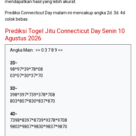
mendapatkan hasil yang lebih akurat.
Prediksi Connecticut Day malam ini mencakup angka 2d. 3d. 4d
colok bebas.
Prediksi Togel Jitu Connecticut Day Senin 10
Agustus 2026
Angka Main : >> 0 3 7 8 9 <<
2D-
98*97*39*78*08
03*07*30*37*70
3D-
398*397*739*378*708
803*807*830*837*870
4D-
7398*8397*8739*9378*9708
9803*9807*9830*9837*9870