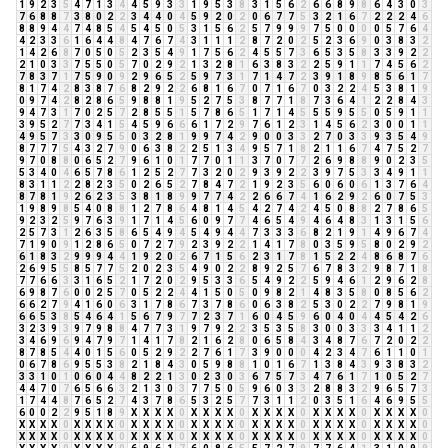
1
9
2
3
5
4
7
1
3
4
4
5
9
3
3
1
9
5
3
8
3
1
5
6
2
6
6
8
9
8
6
4
3
0
3
7
6
8
8
7
3
8
0
2
2
3
4
4
0
4
5
9
2
0
2
0
6
7
7
5
3
2
1
6
7
2
2
2
4
6
8
8
9
4
4
7
4
8
5
4
5
4
5
0
5
3
1
5
6
2
5
7
9
9
9
7
5
0
0
0
0
5
7
6
4
4
2
3
3
6
1
6
4
4
8
4
7
6
7
4
3
1
1
1
2
8
7
2
0
2
5
2
3
6
9
0
3
8
3
2
1
4
2
6
8
7
0
5
0
5
2
3
5
4
9
1
7
5
6
2
4
5
5
7
3
6
5
3
5
8
3
3
9
2
2
2
1
0
3
3
7
5
5
0
5
7
0
2
9
2
1
3
2
8
1
6
3
8
3
2
2
5
9
1
1
7
4
5
6
2
7
8
3
7
1
7
5
9
0
9
2
9
6
5
2
5
9
7
3
1
7
1
4
7
2
3
9
1
8
9
8
5
6
1
7
8
1
7
4
2
8
3
8
7
6
8
2
9
2
2
6
8
1
6
7
0
7
1
6
7
0
3
2
2
4
5
3
8
1
9
0
9
7
4
2
8
2
8
6
5
9
8
8
1
9
5
2
7
5
3
8
7
7
1
8
7
3
6
4
1
2
2
8
4
3
9
4
7
3
1
7
0
2
5
7
2
8
5
5
1
5
7
8
6
5
1
7
1
4
5
5
5
9
5
5
0
5
9
1
1
3
9
5
2
7
7
3
4
1
5
4
5
9
6
6
6
1
7
2
9
7
6
1
2
3
1
4
5
6
2
3
0
0
1
1
4
9
5
7
3
3
0
9
5
5
0
3
2
8
1
9
9
7
4
2
9
0
0
3
3
2
7
0
3
3
9
3
5
4
9
8
7
7
7
5
4
3
2
7
9
0
6
3
8
2
2
5
1
3
4
9
5
7
1
8
2
1
1
6
7
4
7
5
2
7
9
7
0
8
8
0
6
5
2
7
9
6
1
0
1
7
7
0
1
1
3
7
0
7
7
2
6
9
8
8
9
0
2
3
5
5
3
4
0
4
6
5
7
8
6
1
2
5
2
7
7
3
2
0
2
9
3
9
2
2
3
9
7
5
3
3
4
9
1
1
8
3
1
1
2
2
8
2
3
5
0
2
6
5
2
7
8
4
7
2
1
9
2
3
5
6
0
6
0
6
1
3
7
6
4
8
7
8
1
9
2
6
2
3
5
3
8
1
8
9
9
7
7
4
2
2
6
6
7
4
1
6
2
9
2
6
0
7
5
3
1
9
8
9
8
5
4
0
8
8
1
2
7
8
6
4
8
1
4
5
4
2
7
4
2
4
5
0
8
8
2
7
8
6
5
9
2
3
2
5
9
7
6
3
9
1
7
1
4
5
6
0
9
7
7
4
6
5
4
9
4
6
4
8
3
1
3
1
5
6
2
5
7
3
1
2
6
3
5
8
6
5
4
9
4
5
4
9
4
4
7
3
3
3
6
8
2
1
9
1
4
9
6
7
4
7
1
9
0
9
1
2
8
6
5
0
7
2
7
9
2
3
9
2
2
1
4
1
7
8
0
3
5
9
5
8
0
2
9
2
6
1
8
3
2
9
9
9
4
4
1
9
2
0
2
6
7
1
5
6
2
3
1
7
8
1
5
2
2
4
8
6
8
7
6
2
6
9
5
5
8
5
7
7
5
2
0
2
3
5
4
9
0
2
2
8
9
2
5
7
6
7
8
3
2
9
8
7
1
8
7
7
6
6
3
3
1
6
5
2
1
7
2
0
2
9
5
3
3
6
5
4
9
2
2
5
9
4
6
1
2
9
6
2
8
6
9
8
7
6
0
0
2
5
7
0
5
2
2
4
4
1
5
0
5
0
9
8
2
1
4
8
3
5
8
0
8
5
6
2
6
6
2
7
9
4
1
6
0
6
3
1
7
8
6
7
3
7
8
6
0
6
3
8
2
5
3
0
2
2
7
9
8
1
9
6
6
5
3
8
5
4
6
4
1
5
6
7
9
7
7
2
3
7
1
6
0
4
5
9
6
0
4
0
4
4
5
4
2
6
3
2
3
9
3
9
7
9
8
8
4
7
7
3
1
9
7
9
2
2
3
5
3
5
8
3
0
0
3
3
3
4
1
1
2
3
4
6
9
6
9
4
7
9
7
1
4
1
7
8
2
1
6
2
8
0
6
5
8
4
3
4
8
7
6
7
2
0
2
2
8
7
8
5
4
4
0
1
5
6
0
5
2
9
2
2
7
6
1
7
3
9
0
0
0
4
2
3
4
7
6
1
1
0
1
0
6
7
8
6
9
5
5
3
8
2
1
8
4
3
0
5
9
8
8
1
0
1
6
7
1
3
8
4
3
9
3
8
3
2
3
3
1
0
1
0
6
0
4
4
8
2
2
1
3
0
2
3
0
3
6
7
5
7
3
4
7
6
1
7
1
0
5
2
7
4
4
7
0
7
6
5
6
6
3
2
1
3
0
3
7
7
5
0
5
9
6
0
3
3
2
8
8
3
2
9
6
5
7
3
1
7
4
4
8
7
6
5
2
7
4
3
7
8
6
5
3
2
5
7
7
3
1
1
2
0
3
5
1
6
4
6
9
5
5
6
0
0
2
2
9
5
1
8
9
X
X
X
X
0
X
X
X
X
0
X
X
X
X
0
X
X
X
X
0
X
X
X
X
0
X
X
X
X
0
X
X
X
X
0
X
X
X
X
0
X
X
X
X
0
X
X
X
X
0
X
X
X
X
0
X
X
X
X
0
X
X
X
X
0
X
X
X
X
0
X
X
X
X
0
X
X
X
X
0
X
X
X
X
0
X
X
X
X
0
X
X
X
X
0