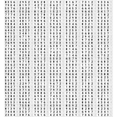
8
3
5
6
2
2
9
5
2
7
8
5
2
8
1
2
1
9
2
2
8
1
6
7
4
7
3
1
2
3
9
3
3
6
9
7
9
0
4
4
8
1
9
7
7
4
2
7
2
9
0
6
2
1
3
7
0
7
4
2
0
9
6
7
4
3
3
5
9
5
5
5
7
6
4
2
0
2
0
2
7
7
5
9
5
7
2
5
1
6
2
4
5
3
8
6
6
4
0
4
3
0
1
5
6
4
3
4
9
4
5
0
2
6
8
8
1
4
2
6
1
5
2
1
3
9
8
5
4
9
9
6
4
5
9
3
4
1
7
8
7
7
7
4
2
2
9
3
9
3
8
5
7
8
6
7
5
8
4
3
3
2
9
9
9
3
2
0
5
5
4
1
8
2
1
6
6
1
9
1
6
0
0
3
3
6
3
7
8
6
0
2
6
1
7
5
2
9
8
8
3
4
2
0
2
9
0
4
7
2
2
1
6
3
9
4
8
1
7
8
9
8
9
6
6
7
9
6
1
7
3
0
7
0
7
4
6
4
9
4
5
2
6
0
6
9
8
8
4
3
4
5
8
1
9
1
6
4
1
5
5
9
4
5
9
0
3
4
6
1
8
3
2
1
3
9
0
0
0
0
1
5
2
4
6
0
4
3
3
6
8
4
8
5
4
7
6
3
4
7
5
1
8
5
4
1
2
0
3
3
0
3
3
2
5
6
4
6
3
9
6
2
2
3
5
4
2
3
6
9
3
1
3
4
7
3
2
5
0
5
9
1
0
1
1
5
8
1
8
9
5
7
5
5
1
3
4
8
1
9
6
5
2
9
2
9
0
3
8
2
0
2
0
2
2
0
6
8
0
8
0
5
3
7
1
8
4
3
2
5
6
7
1
9
1
6
1
0
6
6
1
6
4
2
6
1
5
6
2
8
2
9
4
2
6
3
6
9
2
2
0
2
3
3
6
1
1
6
7
4
0
2
7
5
3
3
7
7
0
7
5
0
5
7
3
9
7
4
8
3
8
9
0
3
3
7
6
9
9
9
9
0
3
1
4
3
1
9
1
1
0
7
3
3
6
9
1
5
7
3
6
1
2
8
1
3
0
5
7
3
7
1
1
4
5
9
4
8
3
2
7
0
2
4
6
6
3
8
7
6
9
4
8
7
6
3
6
5
6
2
2
1
2
5
7
0
7
6
9
6
0
6
5
1
6
5
2
8
4
3
7
1
7
1
8
8
1
4
6
1
9
1
3
2
5
9
5
3
7
1
5
1
8
2
1
7
0
9
2
2
3
1
0
6
6
7
4
2
1
3
6
9
3
2
5
9
7
2
3
5
0
5
4
7
2
5
4
0
7
7
8
2
5
8
4
6
3
7
2
9
8
4
2
0
2
7
1
4
6
1
4
6
5
6
2
6
7
5
2
7
9
9
0
1
1
5
9
7
3
1
6
1
1
2
3
5
5
0
3
3
6
5
7
9
7
9
9
6
1
7
7
1
1
6
7
1
6
1
8
9
9
7
1
8
9
6
9
0
7
7
0
8
4
1
5
4
7
9
7
7
0
5
7
2
9
0
6
8
3
2
0
3
6
2
8
9
0
4
7
2
1
4
2
3
5
9
1
0
5
5
3
0
8
0
8
1
1
1
0
1
8
9
1
0
1
2
6
2
7
9
9
9
3
5
8
5
5
0
3
3
3
5
3
4
7
6
7
3
1
4
6
7
7
8
6
2
0
9
8
8
0
2
5
8
4
5
5
0
5
5
4
7
0
6
6
5
0
4
1
5
1
0
8
0
8
4
3
7
5
3
8
8
7
8
6
7
8
4
3
7
2
6
2
8
1
3
7
4
3
7
0
0
3
2
5
8
4
6
4
1
0
2
2
3
5
7
3
8
8
7
8
1
8
8
7
0
8
1
5
6
2
4
4
8
3
3
9
1
9
1
5
0
3
8
2
8
2
4
3
7
9
0
2
5
7
5
0
3
4
7
4
1
1
8
9
0
0
0
0
0
5
3
8
8
7
8
2
1
0
1
3
5
1
1
2
4
5
1
4
5
8
2
8
5
4
2
2
9
7
7
6
2
1
1
2
9
6
7
2
9
8
9
5
2
7
2
1
8
2
1
5
6
4
6
1
0
6
2
7
9
5
6
0
6
6
4
2
5
0
5
7
5
7
3
1
1
8
9
3
3
1
9
3
1
4
6
0
8
5
4
5
4
4
2
6
3
7
1
4
5
4
6
9
5
5
7
9
7
3
1
4
8
3
3
6
3
0
5
6
2
6
2
5
9
5
6
5
5
4
9
5
2
8
2
1
3
8
8
6
5
2
1
0
8
8
7
1
1
5
6
4
4
5
8
4
0
2
5
3
8
1
2
8
0
8
5
8
3
7
1
6
9
5
4
9
7
4
5
3
8
5
3
8
5
4
2
0
1
6
7
0
2
1
1
2
4
5
8
2
1
5
0
4
3
7
4
1
8
3
2
1
3
7
5
3
3
5
8
4
3
8
8
1
2
3
7
8
0
0
0
5
3
5
3
8
8
6
6
4
1
1
5
7
6
4
5
0
3
9
3
7
4
0
0
0
8
0
5
8
4
4
3
0
4
4
7
7
7
9
7
7
5
5
8
4
9
0
1
7
8
4
3
9
0
9
8
5
9
2
2
9
6
3
1
4
4
4
1
9
1
8
1
3
9
3
0
7
5
2
7
4
0
3
0
3
5
2
6
8
5
9
6
3
8
2
8
2
8
8
7
4
2
3
6
9
7
4
0
8
8
3
5
3
7
1
7
9
3
3
6
7
2
2
5
7
2
4
6
2
8
6
9
9
7
7
3
3
4
1
5
2
3
0
4
4
3
8
7
6
4
1
6
1
6
7
4
2
4
9
4
9
2
5
1
6
7
0
6
5
2
1
2
2
3
5