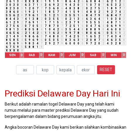
2
6
1
3
4
X
X
X
X
0
1
9
1
9
1
8
6
4
2
6
6
0
8
4
3
6
2
1
2
3
3
0
3
0
3
6
3
7
1
8
3
6
9
2
2
9
4
3
0
3
1
0
7
0
7
6
5
3
2
5
8
2
3
0
3
1
2
0
7
7
7
3
6
0
6
4
8
3
8
2
0
2
7
5
3
1
8
9
7
7
3
8
6
0
6
1
9
2
1
3
1
8
5
7
3
4
1
5
9
5
4
8
0
2
2
9
2
7
4
2
5
5
6
2
8
7
9
6
1
7
5
1
2
1
3
3
5
5
1
6
8
4
7
9
7
6
8
4
7
2
8
4
4
3
7
4
1
3
8
2
0
3
5
5
1
0
2
1
3
4
6
3
6
4
1
1
0
3
0
3
6
1
2
9
2
7
6
9
1
1
1
7
1
5
6
2
3
7
9
7
9
5
5
5
1
4
8
7
1
8
2
7
5
6
2
0
7
0
5
5
7
8
7
0
7
7
2
5
1
6
0
4
7
6
4
0
6
9
9
9
9
8
1
3
4
8
0
5
8
4
1
0
4
2
6
3
5
4
4
8
8
8
8
9
8
4
6
0
0
0
4
6
5
6
2
2
1
4
2
6
1
1
6
2
8
9
9
7
8
6
8
0
6
6
3
0
5
1
1
2
2
1
4
9
4
9
8
6
6
3
7
4
8
0
8
7
4
2
5
7
1
6
5
2
7
7
4
3
4
7
8
5
8
5
4
5
9
6
9
6
0
5
0
5
5
8
3
6
3
9
2
0
8
7
6
4
6
3
5
8
4
5
6
9
6
9
8
3
4
7
2
9
2
7
9
6
0
0
0
0
9
7
2
0
2
4
3
2
8
1
6
7
5
9
5
5
8
8
1
9
X
X
X
X
X
SEN
RAB
D
KAM
D
JUM
D
SAB
D
MIN
D
D
RESET
Prediksi Delaware Day Hari Ini
Berikut adalah ramalan togel Delaware Day yang telah kami
rumus melalui para master prediksi Delaware Day yang sudah
berpengalaman dalam bidang perumusan angka jitu.
Angka bocoran Delaware Day kami berikan silahkan kombinasikan