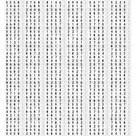
5
5
5
8
4
2
7
0
8
8
8
1
4
6
1
4
9
9
6
6
0
0
7
9
7
9
2
2
9
2
7
4
6
0
6
1
6
8
9
8
9
5
1
7
8
2
9
1
0
1
7
8
3
7
1
2
6
5
2
7
1
1
0
1
1
2
4
4
6
1
0
3
6
9
6
6
9
7
2
9
1
9
0
3
3
1
4
8
3
2
0
4
3
0
3
5
9
5
7
3
2
2
3
8
2
2
5
5
1
6
8
8
5
7
3
4
4
8
7
6
1
5
2
3
5
7
9
0
2
2
3
9
9
3
3
7
4
0
3
3
0
1
1
1
2
1
6
9
8
8
1
3
4
6
1
6
5
6
2
8
4
9
5
2
7
1
4
8
0
8
6
7
8
3
2
6
4
9
8
8
6
6
8
3
2
4
7
9
1
1
5
0
5
7
3
5
1
4
2
6
3
7
7
0
7
1
9
0
4
4
5
0
8
6
5
5
8
0
4
4
6
1
2
6
8
2
8
2
7
9
3
3
8
5
4
8
3
0
0
0
0
5
2
3
5
7
8
5
0
5
1
0
5
5
1
3
2
1
2
3
1
4
1
3
4
4
6
1
3
4
8
3
2
0
2
0
6
6
4
1
4
7
7
7
5
0
1
1
6
7
7
8
6
8
5
9
9
5
6
2
3
3
7
2
9
9
7
5
0
5
5
5
9
8
8
1
7
6
2
8
6
6
2
6
8
5
2
2
2
4
7
1
2
1
3
0
0
6
9
6
5
6
1
7
8
1
1
3
1
4
3
7
6
1
7
4
3
6
7
4
7
5
9
0
9
5
8
5
3
8
6
5
1
1
2
0
5
0
8
8
3
7
1
2
3
8
3
5
6
2
1
5
7
8
6
2
6
8
1
9
8
6
1
2
3
1
6
3
6
9
3
9
2
0
2
7
6
5
2
7
4
6
2
7
9
8
8
7
2
9
5
0
5
6
2
7
8
2
7
9
4
5
6
4
1
2
3
2
3
5
0
5
3
6
9
4
7
0
0
0
8
2
7
2
9
5
9
7
1
8
6
8
4
1
5
7
7
9
4
4
6
9
0
2
2
5
2
1
3
4
8
4
4
7
2
0
2
5
0
5
5
5
2
8
1
9
0
2
3
5
8
6
6
6
3
6
9
4
0
4
0
4
3
3
6
6
6
0
3
3
2
0
7
0
7
5
5
8
1
9
6
8
3
6
9
7
1
0
1
1
3
0
9
1
1
5
4
0
7
7
2
0
4
5
9
6
4
5
6
2
5
6
8
3
2
1
1
6
5
2
3
6
0
2
2
1
9
2
7
9
2
7
4
8
3
3
9
6
2
8
5
6
7
4
2
8
5
1
9
1
3
3
7
9
7
9
6
8
0
8
0
9
2
3
5
6
7
9
8
8
5
6
4
5
9
7
3
9
1
1
5
9
5
6
2
2
3
3
7
1
0
4
6
1
7
8
6
6
9
6
8
8
1
3
4
3
0
6
5
2
6
2
5
2
7
1
2
9
6
6
7
2
3
5
8
2
9
4
4
8
2
8
6
6
3
1
3
4
7
2
5
8
3
3
6
9
9
9
5
5
3
2
5
7
3
8
3
2
9
2
9
5
7
1
8
8
5
3
8
2
9
7
6
4
1
9
7
8
9
8
7
3
4
8
3
6
1
4
6
1
4
7
1
4
5
9
2
0
5
5
0
9
8
0
8
5
9
1
4
5
4
5
9
0
9
1
1
4
2
6
3
5
2
8
1
6
8
3
6
9
9
5
9
6
6
0
6
3
3
6
3
9
1
2
3
0
0
9
6
6
2
4
4
6
1
7
1
5
4
9
3
0
1
7
8
2
3
7
3
1
8
8
9
3
3
1
7
4
6
1
7
0
8
1
9
5
4
5
5
1
6
3
9
7
7
5
5
5
0
5
3
3
2
3
5
5
9
6
7
4
9
7
6
3
9
7
0
7
9
7
4
5
8
4
3
9
9
0
5
5
3
6
5
8
4
5
2
0
2
2
4
9
6
7
4
8
6
8
7
6
8
4
3
6
9
6
2
9
7
7
5
7
5
7
3
7
2
7
8
6
9
2
1
5
6
1
2
3
7
1
4
8
1
7
8
6
0
1
5
6
3
4
1
4
5
2
0
0
4
4
2
4
4
5
9
1
2
7
6
4
1
1
9
4
4
9
6
2
8
1
7
9
0
7
7
5
5
3
7
1
9
7
7
3
1
0
7
1
1
2
9
7
8
1
9
6
9
4
2
6
3
0
1
2
3
7
8
9
8
8
2
4
0
1
1
0
2
0
4
4
9
6
2
5
7
1
0
1
4
5
8
2
0
1
1
2
4
4
4
8
6
6
4
3
7
8
9
9
6
6
8
6
4
0
4
1
0
2
2
4
6
6
2
6
8
7
5
5
9
5
0
4
5
8
4
2
5
9
0
9
4
8
4
6
1
6
6
9
3
3
4
6
8
9
8
4
4
1
4
5