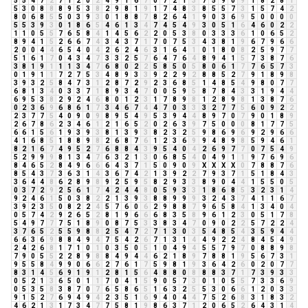
5
5
4
7
2
7
1
2
0
2
4
9
1
6
7
0
7
2
1
3
7
5
9
0
9
1
8
2
8
1
5
3
0
8
8
8
9
5
3
8
2
9
8
1
9
1
7
4
8
3
8
5
5
7
3
1
5
7
4
2
8
0
6
8
5
5
0
3
9
3
0
1
8
8
7
8
2
6
4
1
9
0
3
6
9
5
0
0
0
0
5
5
3
9
3
0
1
8
6
5
4
6
1
3
4
7
4
5
4
9
3
0
5
1
6
4
6
0
2
2
1
1
0
5
5
7
6
5
8
4
1
4
5
6
2
2
0
5
3
8
0
3
3
3
6
1
0
6
5
2
8
9
4
1
5
2
6
6
7
4
3
4
3
7
1
7
0
7
5
3
4
3
8
1
9
6
7
9
6
6
2
0
0
4
4
6
5
4
0
4
2
6
2
4
6
3
1
6
4
1
0
1
8
0
8
2
5
9
7
7
5
1
6
1
7
0
4
3
4
7
3
3
2
5
7
6
4
7
6
4
8
9
4
1
5
7
3
8
7
6
3
8
1
9
1
1
1
3
4
7
6
8
0
2
2
5
8
5
0
5
8
0
6
1
7
7
6
5
7
3
0
1
9
1
1
7
2
7
5
3
4
8
9
3
3
9
2
2
9
2
8
8
5
2
7
9
1
8
9
8
3
9
3
2
5
8
4
7
3
1
2
8
7
2
9
2
3
6
8
5
1
4
8
5
4
9
8
0
7
7
6
8
1
3
4
0
3
3
7
1
8
9
3
4
7
0
0
5
9
5
8
7
8
4
3
3
1
9
4
4
6
9
5
3
8
2
9
2
4
6
8
0
1
2
3
1
7
8
9
8
1
2
8
9
8
1
3
8
7
6
0
2
3
6
9
6
8
6
1
7
3
4
6
7
4
4
7
0
3
3
3
2
7
7
5
6
0
9
2
2
2
3
7
7
5
4
0
9
0
9
8
9
5
4
9
5
3
9
4
4
8
9
7
0
7
9
0
1
8
9
2
6
7
8
6
2
3
4
6
1
2
1
6
5
2
0
2
6
3
9
7
5
0
0
0
8
1
7
7
5
6
6
1
5
6
1
9
3
9
3
8
1
3
9
3
8
2
3
2
5
9
8
6
9
6
9
2
9
6
6
4
1
6
8
5
1
8
8
9
8
2
6
8
7
6
1
2
3
6
9
9
4
8
9
8
5
9
4
6
1
8
2
1
6
7
4
9
5
2
7
6
8
8
4
3
9
5
4
0
4
2
6
9
7
7
0
7
5
4
9
5
2
9
9
9
8
1
3
4
7
6
3
2
1
3
0
6
8
5
4
0
4
9
1
1
9
7
6
9
6
8
4
6
5
2
8
4
9
6
6
6
4
3
7
1
5
0
9
0
9
X
X
X
X
0
7
8
8
7
6
8
5
4
3
7
3
6
3
1
4
3
6
7
4
2
1
3
9
2
2
7
9
3
7
1
5
1
8
4
3
3
6
4
4
8
6
2
8
9
8
9
2
5
9
5
8
2
9
3
3
8
9
0
4
4
1
5
5
0
5
0
3
7
2
9
2
5
6
1
7
4
2
4
4
8
0
5
9
3
3
1
8
6
8
5
3
2
3
1
4
9
2
4
6
1
5
0
3
8
2
2
1
3
9
3
8
8
9
9
9
3
2
4
3
7
4
1
1
6
7
3
9
2
3
5
0
8
2
2
4
5
7
6
0
6
2
9
8
8
7
9
6
5
8
4
1
3
4
0
4
0
5
7
4
2
9
2
6
5
2
8
1
9
6
6
6
8
3
5
8
9
6
1
2
3
0
5
1
7
8
5
4
9
7
7
7
5
1
8
9
0
8
7
5
3
3
8
3
4
7
0
9
0
2
2
5
7
2
2
4
3
7
6
5
2
5
5
9
8
8
2
5
4
7
2
7
1
3
0
3
5
4
8
5
4
3
5
9
4
4
6
6
3
6
9
8
8
4
9
4
7
5
4
2
6
7
1
3
1
4
4
9
2
2
4
8
4
5
4
9
2
4
2
6
8
1
7
1
0
1
0
3
5
0
5
1
0
4
9
4
5
5
7
9
7
0
8
8
9
8
7
9
0
5
5
2
2
8
9
8
8
4
9
4
4
6
2
1
8
9
7
8
8
1
9
5
6
7
3
1
9
5
5
8
4
9
9
0
6
6
2
7
6
1
7
5
9
8
1
9
3
6
4
2
6
0
2
0
7
7
8
3
1
4
5
6
9
1
9
1
2
8
1
5
6
4
8
8
0
8
8
8
3
7
1
7
3
9
3
3
0
5
2
1
3
6
5
0
1
1
7
0
4
1
5
9
0
5
7
3
0
1
0
5
5
7
3
3
6
9
0
5
3
5
8
3
8
7
0
7
6
5
8
6
5
1
6
3
2
5
5
3
0
6
6
1
2
0
3
3
9
1
5
2
7
6
9
4
9
4
2
3
5
1
6
9
4
0
4
4
7
5
2
6
8
3
1
8
3
2
4
6
2
1
3
1
7
3
4
7
7
5
8
1
9
8
6
3
7
1
2
0
6
5
2
6
4
3
1
4