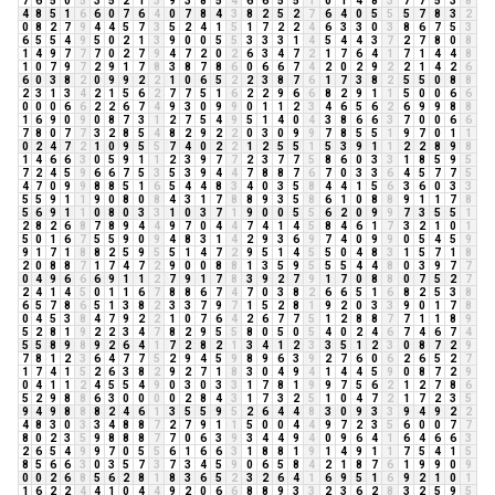
7
6
5
0
5
3
5
2
1
3
9
3
8
5
4
6
6
5
5
1
0
1
4
8
3
7
7
5
3
8
4
8
5
1
6
6
0
7
6
4
0
7
8
4
3
8
2
5
2
7
6
4
0
5
5
5
7
8
3
2
0
8
2
7
9
4
4
5
7
3
5
2
4
1
5
1
7
2
2
4
6
3
3
0
3
8
6
7
5
3
6
5
5
4
9
5
0
2
1
3
9
0
0
5
5
3
3
3
1
4
5
4
4
3
7
2
7
8
0
8
1
4
9
7
7
7
0
2
7
9
4
7
2
0
2
6
3
4
7
2
1
7
6
4
1
7
1
4
4
8
1
0
7
9
7
2
9
1
7
8
3
8
7
8
6
0
6
6
7
4
2
0
2
9
2
2
1
4
2
6
6
0
3
8
2
0
9
9
2
2
1
0
6
5
2
2
3
8
7
6
1
7
3
8
2
5
5
0
8
8
2
3
1
3
4
2
1
5
6
2
7
7
5
1
6
2
2
9
6
6
8
2
9
1
1
5
0
0
6
6
0
0
0
6
6
2
2
6
7
4
9
3
0
9
9
0
1
1
2
3
4
6
5
6
2
6
9
9
8
8
1
6
9
0
9
0
8
7
3
1
2
7
5
4
9
5
1
4
0
4
3
8
6
6
3
7
0
0
6
6
7
8
0
7
7
3
2
8
5
4
8
2
9
2
2
0
3
0
9
9
7
8
5
5
1
9
7
0
1
1
0
2
4
7
2
1
0
9
5
5
7
4
0
2
2
1
2
5
5
1
5
3
9
1
1
2
2
8
9
8
1
4
6
6
3
0
5
9
1
1
2
3
9
7
7
2
3
7
7
5
8
6
0
3
3
1
8
5
9
5
7
2
4
5
9
6
6
7
5
3
5
3
9
4
4
7
8
8
7
6
7
0
3
3
6
4
5
7
7
5
4
7
0
9
9
8
8
5
1
6
5
4
4
8
3
4
0
3
5
8
4
4
1
5
6
3
6
0
3
3
5
5
9
1
1
9
0
8
0
8
4
3
1
7
8
8
9
3
5
8
6
1
0
8
8
9
1
1
7
8
5
6
9
1
1
0
8
0
3
3
1
0
3
7
1
9
0
0
5
5
6
2
0
9
9
7
3
5
5
1
2
8
2
6
8
7
8
9
4
4
9
7
0
4
4
7
4
1
4
5
8
4
6
1
7
3
2
1
0
1
5
0
1
6
7
5
5
9
0
9
4
8
3
1
4
2
9
3
6
9
7
4
0
9
9
0
5
4
5
9
9
1
7
1
8
8
2
5
9
5
5
1
4
7
2
9
5
1
4
5
5
0
4
8
3
1
5
7
1
8
2
0
8
8
7
1
7
4
7
2
9
0
0
8
8
1
3
5
9
5
5
5
4
4
8
0
3
9
7
7
0
4
9
6
6
6
9
1
1
2
7
9
1
7
8
3
9
2
7
9
1
7
0
8
8
0
7
5
2
7
2
4
1
4
5
0
1
1
6
7
8
8
6
7
4
7
0
3
8
2
6
6
5
1
6
8
2
5
3
8
6
5
7
8
6
5
1
3
8
2
3
3
7
9
7
1
5
2
8
1
9
2
0
3
3
9
0
1
7
8
0
4
5
3
8
4
7
9
2
2
1
0
7
6
4
2
6
7
7
5
1
2
8
8
7
7
1
1
8
9
5
2
8
1
9
2
2
3
4
7
8
2
9
5
5
8
0
5
0
5
4
0
2
4
6
7
4
6
7
4
5
5
8
9
8
9
2
6
4
1
7
2
8
2
1
3
4
1
2
3
3
5
1
2
3
0
8
7
2
9
7
8
1
2
3
6
4
7
7
5
2
9
4
5
9
8
9
6
3
9
2
7
6
0
6
2
6
5
2
7
1
7
4
1
5
2
6
3
8
2
9
2
7
1
8
3
0
4
9
4
1
4
4
5
9
0
8
7
2
9
0
4
1
1
2
4
5
5
4
9
0
3
0
3
3
1
7
8
1
9
9
7
5
6
2
1
2
7
8
6
5
2
9
8
8
6
3
0
0
0
0
2
8
4
3
1
7
3
2
5
1
0
4
7
2
1
7
2
3
5
9
4
9
8
8
8
2
4
6
1
3
5
5
9
5
2
6
4
4
8
3
0
9
3
3
9
4
9
2
2
4
8
3
0
3
3
4
8
8
7
2
7
9
1
1
5
0
0
4
4
9
7
2
3
5
6
0
0
7
7
8
0
2
3
5
9
8
8
8
7
7
0
6
3
9
3
4
4
9
4
0
9
6
4
1
6
4
6
6
3
2
6
5
4
9
9
7
0
5
5
6
1
6
6
3
1
8
8
1
9
1
4
9
1
1
7
5
4
1
5
8
5
6
6
3
0
3
5
7
3
7
3
4
5
9
0
6
5
8
4
2
1
8
7
6
1
9
9
0
9
0
0
2
6
8
5
6
2
8
1
8
3
6
5
2
3
2
6
4
1
6
9
5
1
6
9
2
1
0
1
1
6
2
2
4
4
1
0
4
4
9
2
0
6
6
8
8
9
3
3
2
3
6
2
8
3
2
5
9
5