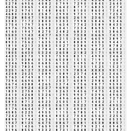
5
1
3
2
5
7
1
5
3
8
9
5
4
8
3
2
5
7
7
5
7
7
7
6
4
4
3
6
4
1
8
5
1
0
1
5
2
7
8
6
6
9
5
6
2
4
0
8
2
1
0
7
9
9
9
7
2
9
0
9
0
8
4
5
9
2
6
4
0
4
4
0
5
6
2
3
0
6
5
2
1
4
0
2
2
5
6
4
2
6
8
7
1
7
8
6
8
3
5
8
2
2
7
4
2
2
2
9
2
2
9
7
4
1
5
8
1
4
8
3
8
6
5
1
6
8
1
0
0
0
8
6
0
4
4
7
3
4
3
7
4
6
8
0
8
3
0
5
0
5
2
5
8
7
6
2
9
9
0
9
9
7
3
1
4
1
9
9
2
2
7
2
5
4
9
7
0
2
8
1
8
5
4
7
2
1
9
3
0
3
6
0
6
5
2
2
6
1
9
1
2
3
6
1
7
0
4
7
5
3
3
3
8
3
2
7
1
7
2
9
3
8
0
0
0
3
3
0
3
3
7
9
9
8
8
5
8
4
6
1
9
3
4
6
1
3
7
5
4
9
1
7
9
7
7
3
6
9
3
3
1
6
3
4
7
7
7
4
2
6
3
5
8
9
8
8
4
3
5
8
0
9
7
6
4
7
5
9
5
5
4
5
4
8
3
2
0
4
1
5
7
3
3
4
7
8
6
9
5
5
1
8
1
8
9
4
1
6
0
6
1
9
4
7
2
8
2
7
0
7
2
4
8
2
1
6
8
3
3
6
1
4
5
5
1
3
8
6
3
9
5
5
0
3
3
1
1
4
3
7
4
4
7
7
5
6
3
1
0
1
7
3
3
8
2
0
6
6
9
6
7
4
1
9
1
1
8
1
3
4
9
5
0
6
6
7
9
9
1
1
6
2
1
5
6
3
6
3
4
7
6
6
5
9
5
3
8
9
7
7
8
9
3
3
6
7
5
6
2
8
1
6
3
5
8
3
0
4
1
5
8
8
0
9
9
4
3
5
0
5
9
4
4
1
5
1
8
1
0
1
4
2
1
3
4
3
5
8
3
2
5
0
2
7
9
0
3
8
6
5
9
9
7
3
1
8
7
8
2
1
7
5
2
8
1
0
7
8
2
1
3
7
8
4
3
1
8
0
3
3
5
3
9
0
9
6
2
4
7
2
6
2
0
0
0
1
8
0
5
5
6
4
3
0
3
5
3
2
4
6
2
6
5
8
4
2
1
8
2
1
3
1
7
1
8
6
9
9
2
2
4
4
3
3
6
8
3
7
0
7
1
9
3
9
3
7
5
9
0
9
8
3
1
1
2
4
9
9
0
9
2
4
6
4
1
1
0
3
7
1
0
3
8
4
3
0
1
3
6
9
6
5
0
8
8
1
5
1
5
6
7
1
9
1
1
1
6
0
7
7
0
2
4
6
1
9
8
5
6
2
0
6
8
5
4
6
1
5
2
7
3
4
9
5
5
6
7
2
0
2
1
2
0
7
7
9
7
3
5
8
7
8
3
4
7
9
1
6
5
2
6
0
6
5
2
9
1
3
5
8
1
5
2
5
7
1
5
2
1
3
3
2
5
1
6
6
1
2
7
9
3
2
0
4
4
4
1
1
9
1
7
8
5
4
9
X
X
X
X
0
9
0
1
3
4
4
2
0
8
8
2
0
2
5
7
1
0
8
9
8
1
0
8
9
8
2
3
7
4
2
4
8
1
3
4
3
4
6
1
7
5
7
6
3
9
4
7
4
9
4
8
1
1
0
1
2
3
8
5
4
5
4
9
5
5
4
4
7
6
4
9
5
0
9
9
7
3
9
4
4
6
6
9
6
6
8
9
1
1
2
2
0
3
7
1
6
0
8
9
8
2
9
8
6
5
4
8
3
1
4
5
6
7
4
2
4
3
8
8
7
4
2
6
5
2
3
3
7
4
2
9
7
5
6
2
9
8
7
7
5
9
5
9
0
9
4
9
1
7
8
0
9
2
4
6
4
3
2
7
9
9
6
9
0
9
1
8
8
1
9
3
3
5
3
8
6
5
0
0
0
1
8
3
9
3
2
7
5
8
4
5
7
1
0
1
0
2
6
3
9
9
4
5
6
2
7
4
7
5
3
4
2
6
3
9
3
4
1
0
1
4
2
6
8
5
5
3
2
6
8
1
2
9
5
5
9
9
0
7
7
0
3
9
6
6
4
9
6
6
3
0
6
3
3
6
6
9
3
8
2
3
8
1
1
2
5
4
9
6
6
4
6
5
9
5
0
3
8
4
3
7
2
7
0
7
5
8
9
3
3
8
7
1
2
3
6
0
2
3
5
2
5
0
5
5
4
2
1
7
8
4
4
0
2
2
2
1
1
3
4
3
7
7
5
3
9
6
3
3
6
4
4
0
5
5
5
6
1
9
1
3
9
2
3
5
1
8
4
9
4
4
9
5
3
8
0
1
7
6
4
4
6
4
4
8
0
7
1
4
5
8
0
1
3
4
4
0
0
0
0
1
6
7
2
9
5
2
4
3
7
4
5
8
5
4
0
2
2
5
7
4
9
5
5
1
1
1
1
5
6
6
7
8
5
4
4
1
1
0
1
9
1
3
0
3
7
2
4
2
6
5
1
9
0
9
4
8
6
4
1
8
0
5
2
7
7
0
4
0
4
6
5
6
3
9
2
2
5
6
2
8
8
9
0
9
9
7
4
4
8
2
6
2
6
8
1
0
5
0
5
0
3
3
8
2
6
7
8
6
5
0
5
3
5
8
1
9
4
7
2
8
1
2
5
7
6
4
7
5
3
0
8
6
7
4
5
8
8
1
9
4
5
3
8
2
8
8
5
7
3
1
1
0
1
1
1
4
3
6
9
7
6
5
9
5
0
2
3
9
3
7
8
7
9
7
9
2
1
4
5
0
9
4
3
7
3
1
9
6
6
8
5
5
6
2
9
3
3
2
5
8
7
3
1
4
6
0
4
8
3
5
3
5
5
1
5
5
8
7
6