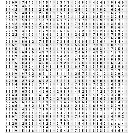
6
7
6
9
6
7
4
4
0
4
0
4
5
4
9
5
3
1
3
4
3
0
9
0
9
4
6
4
8
3
9
9
6
6
3
0
7
9
9
9
4
6
8
3
2
5
4
8
5
4
9
8
2
4
6
0
4
3
0
3
1
9
3
6
9
0
6
6
2
8
3
4
4
2
6
1
5
7
5
3
2
2
6
3
9
1
8
5
1
6
2
5
1
2
3
0
4
8
2
1
6
0
6
4
1
2
1
3
5
8
4
0
1
8
9
2
5
0
9
9
0
5
5
4
9
7
1
5
2
7
9
7
2
9
2
6
2
7
0
7
4
0
9
9
9
0
4
6
4
1
0
5
5
5
1
7
9
9
2
2
1
4
2
1
3
0
3
5
4
9
3
2
4
5
9
3
6
0
7
7
5
9
8
5
4
5
0
7
1
8
4
2
7
7
5
0
9
7
3
1
9
5
9
0
9
8
0
7
3
1
7
4
4
2
6
4
8
8
4
3
2
2
9
3
3
6
7
8
1
9
7
9
5
3
8
8
0
8
9
8
3
5
6
1
7
1
6
4
2
6
1
9
3
0
3
7
1
9
0
9
9
8
8
2
1
4
6
1
4
5
5
8
0
1
1
8
5
6
4
1
7
9
5
9
5
4
1
1
5
6
0
7
9
8
8
9
5
5
5
1
0
7
2
6
8
9
0
2
1
3
6
4
9
7
7
7
0
2
2
4
4
1
0
0
0
1
8
4
6
1
0
2
1
8
9
2
6
2
3
5
7
1
8
6
5
7
5
5
0
5
0
7
3
1
4
2
9
5
9
5
5
4
6
1
7
7
8
9
9
9
7
9
1
6
7
0
0
5
2
7
6
2
8
1
9
0
1
9
9
9
8
0
1
2
3
7
9
5
3
8
7
3
8
5
4
5
0
0
5
5
3
7
6
4
1
9
5
4
4
8
8
0
6
1
7
3
8
9
5
5
5
5
0
6
6
0
9
7
8
6
6
5
0
1
1
7
3
3
5
8
0
6
1
9
1
5
6
9
5
5
1
4
6
6
3
8
4
9
5
5
1
7
8
9
8
3
3
8
7
6
6
5
3
4
7
7
9
5
8
4
7
1
0
6
6
6
8
7
6
4
4
3
7
6
4
4
7
8
5
4
2
0
6
4
1
4
3
2
4
6
1
8
7
9
7
3
3
8
9
8
3
0
7
5
3
2
1
8
1
9
4
3
2
8
1
7
1
0
3
3
5
1
9
2
2
2
9
8
8
7
6
8
6
1
7
0
5
9
6
6
2
8
9
2
2
7
6
4
0
4
6
3
7
4
2
0
2
8
1
9
0
9
5
5
1
3
1
1
5
6
0
3
4
3
7
4
5
8
5
4
1
9
2
0
2
0
7
8
0
8
0
1
0
8
8
6
6
4
0
4
3
9
1
0
1
3
8
2
4
6
8
0
9
1
1
8
9
9
3
3
6
9
7
6
4
3
7
8
6
5
2
1
8
6
5
0
5
3
9
3
7
8
3
6
9
8
3
6
1
7
7
1
3
4
7
3
2
5
3
8
5
3
6
9
6
2
6
9
0
9
2
6
0
9
9
9
7
0
2
2
6
7
1
0
1
8
1
1
7
8
2
5
7
7
5
4
2
1
2
3
3
2
0
0
0
7
1
5
6
2
8
6
6
2
8
1
7
0
9
9
0
6
2
7
9
4
8
8
6
5
9
9
1
4
5
3
0
3
7
1
6
2
9
0
9
2
7
9
2
2
6
0
2
2
4
8
2
9
1
1
0
9
5
4
9
6
6
0
6
6
0
5
0
8
8
2
1
0
4
4
0
0
1
5
6
7
4
1
7
8
4
2
0
4
4
7
9
5
1
6
7
6
2
0
2
4
6
2
4
6
5
5
1
7
8
0
9
9
5
5
2
8
8
7
6
5
6
6
3
9
4
7
4
9
4
0
2
5
7
3
0
8
2
9
2
9
1
5
5
1
6
3
0
9
9
4
2
6
0
6
2
8
9
9
9
4
5
2
3
5
1
4
2
5
7
3
3
0
4
4
2
1
4
3
7
0
0
9
3
3
4
6
4
9
4
3
3
8
4
3
3
6
4
1
5
5
1
7
7
5
3
2
8
8
7
7
7
6
8
5
3
3
3
3
6
3
8
7
2
9
2
7
6
0
6
3
7
7
3
1
5
7
6
7
4
0
9
5
4
9
6
7
4
5
9
6
7
0
4
4
3
0
3
9
3
9
2
4
7
2
6
8
6
4
1
0
4
5
8
4
0
8
4
9
4
0
2
6
6
3
1
0
6
2
8
3
1
7
2
9
1
4
6
3
9
2
1
3
2
5
6
8
9
9
9
3
2
9
8
8
1
2
8
6
5
4
2
2
7
9
7
1
9
4
4
0
0
5
4
9
6
4
9
5
5
8
8
2
1
3
1
8
3
8
2
9
8
8
5
4
2
2
4
8
3
9
2
4
7
2
4
4
7
1
8
5
4
0
7
7
0
4
1
9
1
3
9
2
2
4
9
1
6
1
7
3
6
5
0
5
5
5
8
9
8
1
7
3
3
6
7
7
4
8
3
0
8
6
5
2
4
4
8
2
1
8
5
5
9
5
1
0
8
4
3
4
0
0
9
9
9
8
4
5
9
3
6
4
9
4
8
7
8
6
5
2
9
1
1
2
4
3
2
8
1
2
8
2
9
2
4
9
2
7
9
0
7
8
5
4
1
5
4
9
4
9
1
4
0
4
x
x
x
x
0
1
5
8
9
8
5
9
1
1
2
7
1
4
6
1
6
6
9
1
1
8
5
1
0
1
3
1
0
4
4
1
1
5
3
8
3
3
1
9
1
5
1
3
6
9
1
7
8
1
9
0
5
4
3
7
7
4
5
9
5
3
7
3
9
3
4
6
6
3
9