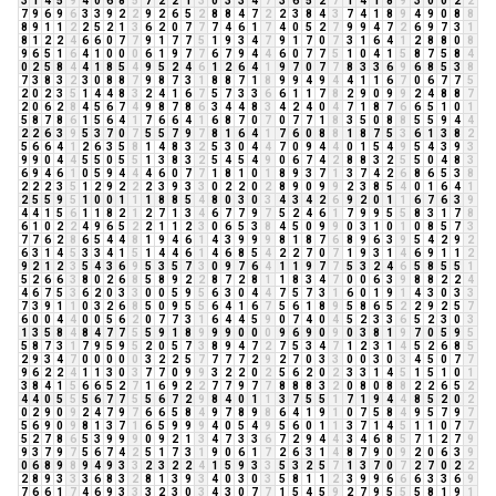
3
1
4
5
9
4
0
6
8
5
7
2
2
1
3
0
3
3
4
7
3
6
5
2
7
1
4
1
8
9
3
0
0
2
2
7
9
6
9
6
3
3
9
2
2
9
2
6
5
2
8
8
4
7
2
2
3
8
4
3
7
4
1
8
9
4
9
0
8
8
8
9
1
1
2
2
5
2
1
3
6
2
0
7
7
7
4
6
1
7
4
0
5
2
7
9
9
4
7
2
6
9
7
3
1
8
1
2
2
4
6
6
0
7
7
9
1
7
7
5
1
9
3
4
7
9
1
7
0
7
3
1
6
4
1
2
8
8
0
8
9
6
5
1
6
4
1
0
0
0
6
1
9
7
7
6
7
9
4
4
6
0
7
7
5
1
0
4
1
5
8
7
5
8
4
0
2
5
8
4
4
1
8
5
4
9
5
2
4
6
1
2
6
4
1
9
7
0
7
7
8
3
3
6
9
6
8
5
3
8
7
3
8
3
2
3
0
8
8
7
9
8
7
3
1
8
8
7
1
8
9
9
4
9
4
4
1
1
6
7
0
6
7
7
5
2
0
2
3
5
1
4
4
8
3
2
4
1
6
7
5
7
3
3
6
6
1
1
7
8
2
9
0
9
9
2
4
8
8
7
2
0
6
2
8
4
5
6
7
4
9
8
7
8
6
3
4
4
8
3
4
2
4
0
4
7
1
8
7
6
6
5
1
0
1
5
8
7
8
6
1
5
6
4
1
7
6
6
4
1
6
8
7
0
7
0
7
7
1
8
3
5
0
8
8
5
5
9
4
4
2
2
6
3
9
5
3
7
0
7
5
5
7
9
7
8
1
6
4
1
7
6
0
8
8
1
8
7
5
3
6
1
3
8
2
5
6
6
4
1
2
6
3
5
8
1
4
8
3
2
5
3
0
4
4
7
0
9
4
4
0
1
5
4
9
5
4
3
9
3
9
9
0
4
4
5
5
0
5
5
1
3
8
3
2
5
4
5
4
9
0
6
7
4
2
8
8
3
2
5
5
0
4
8
3
6
9
4
6
1
0
5
9
4
4
4
6
0
7
7
1
8
1
0
1
8
9
3
7
1
3
7
4
2
6
8
6
5
3
8
2
2
2
3
5
1
2
9
2
2
2
3
9
3
3
0
2
2
0
2
8
9
0
9
9
2
3
8
5
4
0
1
6
4
1
2
5
5
9
5
1
0
0
1
1
1
8
8
5
4
8
0
3
0
3
4
3
4
2
6
9
2
0
1
1
6
7
6
3
9
4
4
1
5
6
1
1
8
2
1
2
7
1
3
4
6
7
7
9
7
5
2
4
6
1
7
9
9
5
5
8
3
1
7
8
6
1
0
2
2
4
9
6
5
2
2
1
1
2
3
0
6
5
3
8
4
5
0
9
9
0
3
1
0
1
0
8
5
7
3
7
7
6
2
8
6
5
4
4
8
1
9
4
6
1
4
3
9
9
9
8
1
8
7
6
8
9
6
3
9
5
4
2
9
2
6
3
1
4
5
3
3
4
1
5
1
4
4
6
1
4
6
8
5
4
2
2
7
0
7
1
9
3
1
4
6
9
1
1
2
9
2
1
2
3
5
4
3
6
9
5
3
5
7
3
0
9
7
6
4
1
1
9
7
7
5
3
2
4
6
5
8
5
5
1
5
2
6
6
3
8
0
2
6
8
5
8
9
2
2
8
7
2
8
1
1
8
3
4
7
0
0
6
3
9
8
8
2
2
4
4
6
7
5
3
6
2
0
3
3
0
0
5
9
5
6
3
0
4
4
7
5
7
3
1
6
0
1
9
1
4
3
0
3
3
7
3
9
1
1
0
3
2
6
8
5
0
9
5
5
6
4
1
6
7
5
6
1
8
9
5
8
6
5
2
2
9
2
5
7
6
0
0
4
4
0
0
5
6
2
0
7
7
3
1
6
4
4
5
9
0
7
4
0
4
5
2
3
3
6
5
2
3
0
3
1
3
5
8
4
8
4
7
7
5
5
9
1
8
9
9
9
0
0
0
9
6
9
0
9
0
3
8
1
9
7
0
5
9
5
5
8
7
3
1
7
9
5
9
5
2
0
5
7
3
8
9
4
7
2
7
5
3
4
7
1
2
3
1
4
5
2
6
8
5
2
9
3
4
7
0
0
0
0
0
3
2
2
5
7
7
7
7
2
9
2
7
0
3
3
0
0
3
0
3
4
5
0
7
7
9
6
2
2
4
1
1
3
0
3
7
7
0
9
9
3
2
2
0
2
5
6
2
0
2
3
3
1
4
5
1
5
1
0
1
3
8
4
1
5
6
6
5
2
7
1
6
9
2
2
7
7
9
7
7
8
8
8
3
2
0
8
0
8
8
2
2
6
5
2
4
4
0
5
5
5
6
7
7
5
5
6
7
2
9
8
4
0
1
1
3
7
5
5
1
7
1
9
4
4
8
5
2
0
2
0
2
9
0
9
2
4
7
9
7
6
6
5
8
4
9
7
8
9
8
6
4
1
9
1
0
7
5
8
4
9
5
7
9
7
5
6
9
0
9
8
1
3
7
1
6
5
9
9
9
4
0
5
4
9
5
6
0
1
1
3
7
1
4
5
1
1
0
7
7
5
2
7
8
6
5
3
9
9
9
0
9
2
1
3
4
7
3
3
6
7
2
9
4
4
3
4
6
8
5
7
1
2
7
9
9
3
7
9
7
5
6
7
4
2
5
1
7
3
1
9
0
6
1
7
2
6
3
1
4
8
7
9
0
9
2
0
6
3
9
0
6
8
9
8
9
4
9
3
3
2
3
2
2
4
1
5
9
3
3
5
3
2
5
7
1
3
7
0
7
2
7
0
2
2
2
8
9
3
3
3
6
8
3
2
8
1
3
9
3
4
0
3
0
3
5
8
1
1
2
3
9
9
6
6
6
3
3
6
9
7
6
6
1
7
4
6
9
3
3
3
2
3
0
3
4
3
0
7
7
1
5
4
5
9
2
7
9
5
5
5
8
1
9
1