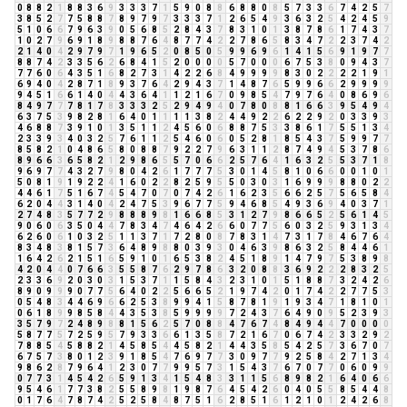
0
8
8
2
1
8
8
3
6
9
3
3
3
7
1
5
9
0
8
8
6
8
8
0
8
5
7
3
3
6
7
4
2
5
7
3
8
5
2
7
7
5
8
8
7
8
9
7
9
7
3
3
3
7
1
2
6
5
4
9
3
6
3
2
5
4
2
4
5
9
5
1
0
6
6
7
9
6
3
9
0
5
6
8
5
2
8
4
3
7
8
3
1
0
1
3
8
7
8
6
1
7
4
3
7
1
0
2
7
9
6
9
1
8
9
8
8
7
6
4
8
7
7
4
2
2
7
8
6
5
8
3
4
7
2
2
3
7
4
2
2
1
4
0
4
2
9
7
9
7
1
9
6
5
2
0
8
5
0
5
9
9
6
9
6
1
4
1
5
6
9
1
9
7
7
8
8
7
4
2
3
3
5
6
2
6
8
4
1
5
2
0
0
0
0
5
7
0
0
0
6
7
5
3
8
0
9
4
3
7
7
7
6
0
6
4
3
5
1
6
8
2
7
3
1
4
2
2
6
8
4
9
9
9
9
8
3
0
2
2
2
2
1
9
1
6
9
4
0
4
2
8
7
1
8
9
3
7
6
4
2
9
4
3
7
1
4
8
7
6
5
9
9
6
6
2
9
9
9
9
9
4
5
1
6
6
1
4
0
4
4
3
6
4
1
1
2
1
6
7
0
9
8
5
4
7
9
7
6
4
0
8
6
9
6
8
4
9
7
7
7
8
1
7
8
3
3
3
2
5
2
9
4
9
4
0
7
8
0
8
8
1
6
6
3
9
5
4
9
4
6
3
7
5
3
9
8
2
8
1
6
4
0
1
1
1
1
3
8
2
4
4
9
2
2
6
2
2
9
2
0
3
3
9
3
4
6
8
8
7
3
9
1
0
1
3
5
1
1
2
4
5
6
0
6
8
8
7
5
3
3
8
6
1
7
5
5
1
3
4
2
3
3
9
3
4
0
3
2
5
7
6
1
1
2
5
4
6
0
6
0
5
2
8
1
8
5
4
3
7
5
9
9
7
7
8
5
8
2
1
0
4
8
6
5
8
0
8
8
7
9
2
2
7
9
6
3
1
1
2
8
7
4
9
4
5
3
7
8
6
8
9
6
6
3
6
5
8
2
1
2
9
8
6
5
5
7
0
6
6
2
5
7
6
4
1
6
3
2
5
5
3
7
1
8
9
6
9
7
7
4
3
2
7
9
8
0
4
2
6
1
7
7
7
5
3
0
1
4
5
8
1
0
6
6
0
0
1
0
1
5
0
8
1
9
1
9
2
2
4
1
6
0
2
2
8
2
5
9
5
5
0
3
0
3
1
6
9
9
9
8
8
0
2
2
4
4
6
1
7
5
1
6
7
4
5
4
7
0
7
0
7
4
2
6
1
6
2
3
5
6
6
2
5
7
5
6
5
8
4
6
2
0
4
4
3
1
4
0
4
2
4
7
5
3
9
6
7
7
5
9
4
6
8
5
4
9
3
6
9
4
0
3
7
1
2
7
4
8
3
5
7
7
2
9
8
8
8
9
8
1
6
6
8
5
3
1
2
7
9
8
6
6
5
2
5
6
1
4
5
9
0
6
0
6
3
5
0
4
4
7
8
3
4
7
4
6
4
2
6
6
0
7
7
5
6
0
3
2
5
9
3
1
3
4
6
2
6
0
6
1
0
3
2
5
1
1
3
7
1
7
2
8
0
8
7
8
3
1
4
7
3
1
7
8
4
6
7
6
4
8
3
4
8
3
8
1
5
7
3
6
4
8
9
8
8
0
3
9
3
0
4
6
3
9
8
6
3
2
5
8
4
4
6
1
1
6
4
2
6
2
1
5
1
6
5
9
1
0
1
6
5
3
8
2
4
5
1
8
9
1
4
7
9
7
5
3
8
9
8
4
2
0
4
4
0
7
6
6
3
5
5
8
7
6
2
9
7
8
6
3
2
0
8
8
3
6
9
2
2
2
8
3
2
5
2
3
3
6
9
2
0
3
0
3
1
5
3
7
1
1
5
8
4
3
2
3
1
0
1
5
1
8
8
7
3
2
4
2
6
8
9
0
9
9
9
0
7
7
5
6
4
0
2
2
5
6
6
5
2
1
9
7
4
2
0
1
7
4
2
2
7
7
5
3
0
5
4
8
3
4
4
6
9
6
6
2
5
3
8
9
9
4
1
5
8
7
8
1
9
1
9
3
4
7
1
8
1
0
1
0
6
1
8
9
9
8
5
8
4
4
3
5
3
8
5
9
9
9
9
7
2
4
3
7
6
4
9
0
9
5
2
3
9
3
3
5
7
9
7
2
4
8
9
8
8
1
5
6
2
5
7
0
8
8
4
7
6
7
4
8
4
9
4
4
7
0
0
0
0
5
8
7
7
5
7
2
5
9
5
7
9
3
3
6
6
1
3
5
8
7
2
1
6
7
0
6
7
4
2
3
3
2
9
2
7
8
8
5
4
5
8
8
2
1
4
5
8
5
4
4
5
8
2
1
4
4
3
5
8
5
4
2
5
7
3
6
7
0
7
6
7
5
7
3
8
0
1
2
3
9
1
8
5
4
7
6
9
7
7
3
0
9
7
7
9
2
5
8
4
2
7
1
3
4
9
8
6
2
8
7
9
6
4
1
2
3
0
7
7
9
9
5
7
3
1
5
4
3
7
6
7
0
7
7
0
6
0
9
9
0
7
7
3
1
4
5
4
2
6
5
9
1
3
4
1
5
4
8
3
3
1
1
5
6
8
9
8
2
1
6
4
0
6
6
9
5
4
6
1
7
7
3
8
2
5
5
8
9
8
1
9
8
7
6
4
5
4
2
6
0
4
0
5
5
8
5
4
4
8
0
1
7
6
4
7
8
7
4
2
5
2
5
8
4
8
7
5
1
6
2
8
5
1
6
1
2
1
0
1
2
4
2
6
8