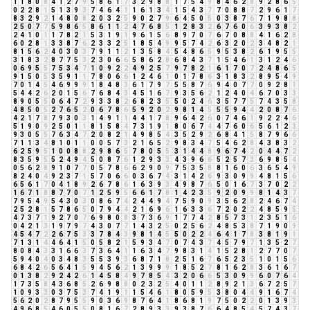
1
1
8
0
8
4
1
2
7
9
5
8
6
1
7
3
2
9
8
8
1
7
5
4
9
8
4
6
2
8
9
2
8
6
5
0
2
2
8
1
5
1
3
9
3
7
4
6
4
1
1
6
1
3
4
1
5
4
3
7
7
0
8
8
7
2
9
6
1
7
8
3
2
9
2
1
4
8
0
8
2
0
3
2
5
9
0
2
7
9
6
4
5
0
5
0
3
8
7
6
7
1
9
8
8
2
5
0
7
7
5
9
8
6
5
8
6
1
1
2
4
7
6
8
5
1
2
8
3
2
6
7
6
0
6
3
9
3
8
2
2
4
1
0
1
1
7
8
2
1
5
3
1
9
1
9
6
1
5
6
8
9
7
0
7
6
7
0
8
8
4
1
6
2
8
6
0
2
8
1
3
3
8
7
6
2
3
3
2
5
1
8
5
4
9
9
5
7
4
2
6
3
2
0
2
3
4
8
2
1
8
1
5
6
2
4
0
3
0
3
7
9
1
1
2
1
3
5
8
4
5
4
8
6
5
9
5
3
8
2
6
1
9
5
5
3
1
8
3
2
8
7
7
5
3
2
3
0
6
6
5
8
6
2
8
6
8
4
3
7
1
5
4
6
1
3
1
2
4
6
0
6
9
5
5
7
5
3
4
7
1
0
9
2
2
4
9
2
5
7
9
7
8
2
1
6
1
7
0
7
2
4
8
6
5
9
1
5
0
5
3
5
9
1
1
7
8
0
6
6
1
2
4
6
1
0
1
7
8
6
3
1
8
3
2
8
9
5
4
9
7
0
1
4
5
4
6
9
9
9
1
8
4
8
3
6
1
7
9
7
5
5
8
7
6
9
4
0
7
7
0
9
2
8
1
5
4
4
2
6
2
0
1
5
6
7
6
8
4
3
4
5
1
6
7
9
3
5
6
2
1
2
4
0
4
6
7
0
3
3
8
9
0
5
5
0
6
4
7
2
9
3
3
8
2
6
8
2
3
5
5
0
2
4
6
3
5
7
7
5
7
4
3
5
8
4
8
5
0
5
2
7
6
5
2
0
6
7
8
6
5
9
2
0
2
9
8
1
4
5
5
5
9
4
4
2
0
8
7
6
4
2
1
7
8
7
9
3
0
3
1
4
9
1
1
4
4
1
7
8
9
6
4
2
6
0
7
4
6
1
9
2
2
4
6
5
1
9
0
9
2
5
0
1
1
8
1
5
8
4
7
3
1
9
1
8
0
6
7
4
4
7
6
0
6
5
6
1
2
3
9
3
0
5
5
7
6
3
4
7
2
0
8
2
1
4
9
8
5
4
3
5
2
9
2
6
8
4
1
5
8
7
9
6
6
7
1
1
3
4
8
1
0
1
1
0
0
5
7
3
2
1
6
5
2
9
8
3
4
7
5
4
6
2
8
4
3
8
3
2
6
2
5
9
5
1
0
0
8
8
2
9
8
6
5
7
8
0
5
5
3
1
4
4
8
9
6
7
4
2
0
4
4
7
2
8
3
5
9
5
5
2
4
9
4
5
0
8
7
6
1
2
9
3
3
4
3
9
6
6
5
2
5
7
3
6
9
8
5
4
0
5
6
2
8
9
1
0
7
7
0
5
7
8
6
6
2
9
0
9
7
5
3
5
8
8
1
6
0
6
3
6
5
4
9
8
2
4
0
4
9
2
3
7
1
5
7
0
6
6
0
3
6
7
4
3
1
4
2
6
9
3
0
9
9
4
8
1
5
6
6
5
6
1
7
0
4
1
8
9
2
6
7
8
6
1
6
3
9
3
4
9
8
7
6
5
0
1
6
7
3
7
0
2
2
1
6
7
1
8
8
7
7
0
7
1
2
5
9
5
6
6
1
7
8
1
4
2
3
5
9
2
0
9
9
8
1
4
3
7
7
9
5
4
9
5
4
3
0
3
0
8
6
7
4
2
4
4
9
4
7
5
9
0
9
3
5
6
2
8
2
4
6
7
4
2
5
2
8
1
5
7
8
6
5
0
7
9
4
4
2
1
6
9
6
1
6
3
3
6
7
2
0
2
2
4
8
5
9
5
4
7
3
7
1
9
2
7
0
7
6
9
8
0
8
3
7
3
6
9
1
7
7
4
2
8
5
7
3
1
2
3
5
1
6
0
4
2
1
3
1
9
7
9
7
4
3
0
7
7
1
4
3
2
5
0
2
5
6
2
4
8
5
3
8
7
1
9
0
9
4
5
4
7
2
2
6
7
5
3
3
7
8
4
3
9
8
1
4
5
5
0
2
2
4
6
4
1
7
8
3
8
1
9
1
7
1
3
1
4
4
6
4
1
5
0
5
8
2
1
5
9
3
4
7
0
7
4
3
7
4
5
7
9
7
1
3
5
2
7
8
0
8
4
3
3
1
6
6
3
7
3
6
4
1
1
6
3
4
7
9
8
3
1
4
1
5
2
8
1
2
7
7
0
7
5
9
4
0
4
0
3
4
8
3
5
5
3
9
3
6
8
7
1
8
2
5
1
6
7
6
5
2
3
5
1
0
1
5
6
6
8
4
2
6
5
6
4
1
5
9
4
5
6
2
1
3
9
9
9
1
8
5
2
7
8
1
6
2
8
3
6
1
6
7
0
1
3
8
2
9
2
4
2
6
1
4
5
8
4
9
7
8
5
4
3
2
0
6
6
5
3
0
9
9
6
0
7
6
4
1
7
3
5
8
4
3
6
8
5
2
6
9
8
8
0
2
3
2
5
4
0
1
1
2
8
9
2
1
3
6
7
2
5
7
1
0
9
3
3
0
3
7
5
3
7
4
1
9
1
1
5
4
6
1
8
0
5
9
5
3
8
0
4
4
9
1
6
7
4
5
6
2
0
2
8
7
9
5
5
9
0
3
6
9
8
7
6
4
1
8
6
8
1
9
7
5
0
2
2
0
1
3
9
3
4
9
6
8
5
4
6
0
5
5
0
8
1
6
7
2
8
9
3
3
9
3
8
7
6
6
4
8
5
4
5
7
4
3
7