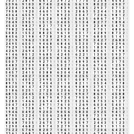
7
0
3
1
4
2
8
1
9
1
6
4
1
2
3
3
9
7
2
9
1
7
7
0
7
0
2
5
4
9
4
5
4
3
7
5
3
9
6
6
9
1
0
3
3
8
7
4
0
4
2
4
5
6
2
5
6
1
9
1
8
0
2
2
4
4
9
0
7
7
2
2
0
4
4
3
4
9
6
6
2
3
4
9
4
1
8
3
9
3
6
5
8
5
4
2
9
3
7
1
0
7
1
3
4
7
9
5
8
4
1
9
2
0
2
4
6
0
1
1
9
1
3
6
9
2
8
6
3
9
5
2
4
4
8
1
3
0
2
2
4
3
6
4
1
6
5
5
9
5
7
4
9
1
1
8
9
2
3
5
3
0
4
7
2
7
2
0
6
6
9
8
1
2
3
7
0
5
2
7
2
1
0
7
7
0
5
2
8
1
1
4
8
3
2
5
6
3
5
8
6
8
6
7
4
4
7
3
1
4
7
0
4
9
4
3
9
5
1
6
1
5
1
3
4
3
4
0
5
5
5
1
3
4
7
8
2
7
7
5
1
8
9
4
4
4
5
4
3
7
9
8
2
7
9
8
2
1
7
8
7
5
9
2
2
2
1
3
9
3
2
3
4
9
4
5
4
7
5
3
7
9
8
2
1
3
4
6
3
9
7
0
6
1
7
6
5
0
0
0
0
1
8
2
1
9
7
0
1
1
4
8
0
6
6
5
0
8
3
2
1
5
5
2
7
8
8
2
5
7
9
6
1
0
1
0
3
1
7
8
4
2
8
9
8
8
7
3
2
5
8
4
5
6
2
3
1
9
8
8
4
7
3
8
2
2
9
3
4
7
0
3
7
9
7
6
8
0
5
5
5
1
4
1
5
7
2
1
9
1
1
9
6
2
8
1
0
0
7
7
8
1
9
1
1
5
8
7
0
7
3
4
2
7
9
2
6
8
0
8
2
4
9
5
5
6
5
0
1
1
9
4
6
8
5
6
8
4
6
1
5
3
3
0
3
7
6
0
4
4
0
2
9
6
6
7
9
2
9
2
1
5
8
4
3
5
8
0
3
3
1
9
6
2
8
2
4
3
5
8
1
8
3
9
3
8
2
4
1
5
4
2
6
9
6
2
6
9
4
4
3
0
7
7
5
2
1
0
6
6
7
6
8
0
8
8
0
6
1
7
4
1
9
8
8
9
1
4
6
1
8
5
1
2
3
9
6
8
5
4
4
2
4
5
9
6
2
2
1
3
1
3
5
0
5
5
9
3
7
1
2
8
7
0
7
7
8
4
2
6
3
2
0
9
9
8
1
4
3
7
1
9
1
8
9
8
6
5
4
9
2
4
3
1
4
5
0
0
7
7
0
3
4
9
4
9
2
7
1
8
1
5
6
7
4
4
8
9
3
3
6
9
1
0
1
3
1
7
5
3
0
4
8
3
2
3
7
3
9
3
9
8
0
6
6
5
0
2
7
9
7
3
6
0
6
6
7
4
6
1
1
2
5
9
5
4
5
2
0
2
8
3
9
5
5
2
5
7
0
7
6
4
0
8
8
2
0
3
4
7
5
5
6
4
1
9
6
4
3
7
5
4
5
7
3
2
4
1
0
1
0
3
8
8
7
6
3
0
4
4
4
8
2
8
1
7
1
0
9
9
3
9
6
0
6
1
7
9
3
3
4
0
2
7
9
3
0
8
1
9
9
8
0
3
3
0
2
5
5
1
2
1
4
1
5
7
5
8
3
2
3
5
5
1
6
4
0
5
2
7
2
9
9
5
5
2
5
0
1
1
6
0
8
7
6
5
3
6
6
3
0
4
6
5
2
8
9
7
5
3
1
7
8
3
2
7
4
5
4
9
2
1
1
0
1
8
2
1
1
2
0
5
3
4
7
5
7
7
8
6
8
4
3
0
3
8
1
4
7
2
4
7
5
9
5
3
9
0
4
4
9
0
8
9
8
3
7
4
1
5
6
4
3
5
8
3
1
8
6
5
0
2
5
1
6
2
7
2
8
1
5
2
0
6
6
7
0
2
3
5
9
6
7
0
7
1
7
0
9
9
6
8
1
5
6
2
3
4
5
9
3
1
5
3
8
4
1
2
9
2
9
9
0
7
7
8
6
9
1
1
4
5
8
8
7
9
2
1
3
4
3
4
1
2
3
0
8
7
9
7
8
7
3
4
7
7
9
5
9
5
6
3
0
1
1
3
0
2
8
1
5
2
8
0
8
1
4
6
6
3
2
6
9
4
4
4
9
2
5
7
0
2
5
6
2
8
7
5
3
8
6
1
3
7
1
3
0
4
7
2
4
3
3
9
3
2
9
7
1
8
7
6
1
0
1
1
2
6
9
6
6
0
3
4
7
5
4
0
1
1
9
1
8
2
1
1
7
3
8
2
6
1
7
6
4
7
0
9
3
3
8
3
6
4
1
4
7
2
9
2
2
6
3
5
8
1
9
4
6
1
0
4
9
2
2
9
2
0
3
3
9
0
5
6
2
5
8
3
0
3
2
9
2
5
7
9
4
1
2
3
8
7
9
5
5
3
2
2
4
6
1
5
0
6
6
2
6
8
0
8
0
2
9
8
8
7
3
1
9
1
0
9
5
1
6
4
1
3
8
2
6
1
0
7
7
5
0
2
4
6
9
7
8
3
2
3
2
6
7
4
8
6
2
0
2
1
0
4
9
4
8
3
6
8
5
7
0
3
5
8
2
6
7
5
3
7
9
3
0
3
6
5
9
7
7
2
4
4
3
7
5
1
2
3
5
1
2
9
0
9
4
6
8
2
1
0
9
7
4
2
3
2
7
9
7
8
7
5
9
5
2
4
9
1
1
9
1
1
0
1
7
5
2
2
4
5
7
6
9
6
8
2
0
7
7
1
0
6
1
7
4
8
3
1
4
7
2
0
6
6
6
4
2
3
5
2
3
6
1
7
9
6
8
7
6
5
9
4
8
3
2
7
8
0
8
0
1
5
5
1
6
7
4
6
1
5
1
0
3
3