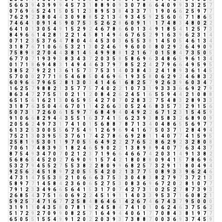
5
6
6
3
9
4
3
9
9
9
4
5
7
3
1
8
8
9
0
9
3
0
7
8
6
6
4
0
9
9
3
3
2
5
7
0
7
6
9
6
5
2
4
1
5
0
5
1
2
3
8
9
5
3
8
4
3
3
7
1
1
9
0
6
6
2
5
9
7
7
7
6
2
9
2
3
8
0
4
4
3
0
9
8
8
5
2
1
3
4
9
3
4
5
9
2
5
6
0
6
7
1
8
6
5
7
4
6
4
1
0
9
1
4
5
9
0
7
5
3
5
2
6
2
8
6
0
9
1
1
1
7
4
8
3
4
8
0
2
2
6
4
1
0
1
3
0
5
4
9
1
5
2
9
2
4
6
7
8
6
6
0
1
3
4
9
1
8
5
4
1
2
5
7
3
8
4
9
6
6
1
4
2
8
1
2
2
1
4
5
8
1
4
9
4
6
7
6
5
2
9
1
6
3
9
6
2
3
1
4
0
7
1
2
3
5
3
7
6
4
7
8
0
4
4
4
5
3
0
3
6
5
5
3
8
1
4
5
0
5
4
6
1
3
4
3
1
8
7
6
7
1
0
6
6
5
3
2
1
3
0
2
4
6
1
9
6
0
0
0
8
0
2
9
2
6
4
9
0
9
7
5
8
9
8
2
7
0
4
4
3
8
1
4
5
4
9
9
8
8
1
2
1
6
7
0
1
5
8
4
7
3
5
0
5
6
7
7
0
7
1
9
3
9
3
8
3
4
3
7
2
0
3
5
8
5
8
6
9
6
3
4
8
6
5
9
6
1
3
4
0
1
7
1
8
6
9
4
8
3
1
4
9
4
4
6
3
7
9
7
8
5
2
2
4
2
7
9
6
6
4
9
5
9
5
3
8
5
2
7
9
2
2
1
3
6
1
5
7
3
7
5
3
1
4
0
3
8
4
3
2
4
1
8
9
3
6
1
4
5
5
7
0
0
0
2
7
7
1
8
5
4
6
8
5
0
4
6
9
6
1
9
3
5
8
0
6
2
9
2
4
6
8
3
2
6
0
9
6
6
7
9
6
5
2
8
1
3
0
3
4
1
4
6
1
6
8
2
5
7
9
2
6
3
9
6
0
3
4
7
1
6
2
5
7
9
8
8
2
1
3
5
7
7
5
7
4
0
2
2
1
0
7
3
1
9
3
3
3
6
6
9
2
7
9
8
6
3
4
7
2
7
5
5
1
0
2
1
1
2
0
8
4
2
6
2
4
5
1
6
5
5
9
4
4
2
1
0
8
8
6
5
1
5
6
1
6
2
1
3
0
6
5
9
5
4
2
7
0
7
0
2
8
3
2
7
5
4
8
3
2
8
9
3
3
3
1
8
7
6
3
5
0
4
4
6
7
0
1
1
4
2
6
6
3
0
5
2
4
6
8
3
5
7
3
2
9
1
5
6
5
0
7
3
1
7
2
6
0
6
1
5
9
7
7
6
8
4
9
4
0
4
9
2
2
6
7
1
2
3
1
5
4
5
9
9
1
0
6
6
8
2
9
4
4
3
5
5
1
6
3
7
4
1
5
6
2
3
9
3
8
5
8
3
2
6
8
9
0
9
2
0
5
6
2
4
9
7
3
1
7
4
1
0
1
5
6
8
8
7
8
7
1
3
4
0
4
8
6
5
5
6
9
7
7
6
1
3
2
5
3
0
0
5
5
6
7
5
4
9
1
2
6
9
6
9
4
1
6
7
5
0
3
7
1
2
8
4
9
4
7
5
2
1
3
0
3
9
5
5
3
7
6
1
7
4
2
7
8
6
6
9
2
8
1
1
4
0
7
7
4
1
5
9
5
2
5
8
1
9
5
3
0
1
1
9
7
0
5
5
6
4
9
2
2
2
7
6
5
2
8
6
2
9
2
3
2
8
0
8
7
0
6
1
7
4
8
3
9
3
1
8
2
4
6
5
9
0
2
2
1
3
8
9
8
9
4
0
7
7
6
3
4
3
7
8
7
5
4
9
3
4
7
0
7
0
2
1
2
3
7
1
9
6
6
4
6
6
7
4
2
0
3
1
4
9
1
3
8
2
5
6
8
6
5
4
5
2
0
2
7
6
9
0
9
1
5
7
4
2
1
8
0
8
8
0
9
4
1
5
7
8
6
9
6
5
3
2
7
9
4
5
5
2
7
5
5
3
8
2
2
8
0
9
9
6
8
2
5
7
3
2
9
1
1
8
0
4
9
4
9
2
5
6
2
4
5
1
8
9
7
2
0
5
5
5
4
2
0
2
1
3
7
7
5
0
8
9
3
3
9
6
2
4
6
4
7
3
1
4
7
5
5
3
8
2
1
0
6
6
6
3
7
5
3
3
0
4
8
3
8
2
7
9
7
3
7
2
1
3
5
8
9
7
7
1
4
5
8
4
2
3
6
0
6
5
2
7
5
3
0
8
3
6
9
6
7
2
0
2
8
1
0
7
7
7
9
1
2
3
3
4
9
6
6
5
6
4
1
5
3
1
7
0
7
4
2
7
3
1
0
2
5
2
7
8
7
3
9
3
2
6
8
5
4
3
7
5
1
6
0
6
9
2
2
4
5
1
9
1
1
4
0
3
3
9
5
3
7
1
6
0
8
2
1
5
9
2
5
7
4
7
1
6
7
7
2
5
8
4
8
6
4
6
1
4
2
6
7
4
6
7
4
3
7
9
5
0
0
0
3
1
9
1
1
0
4
3
5
8
0
7
8
1
9
2
4
5
8
4
7
4
1
0
1
0
6
2
4
6
3
7
5
6
2
5
1
7
2
9
2
7
0
9
9
0
8
2
5
7
1
6
4
9
4
4
0
6
1
7
7
0
8
4
3
8
1
9
7
7
6
5
0
5
5
1
5
5
4
9
9
1
2
0
2
2
0
3
9
3
7
3
8
8
7
0
0
3
6
9
3
7
4
5
9