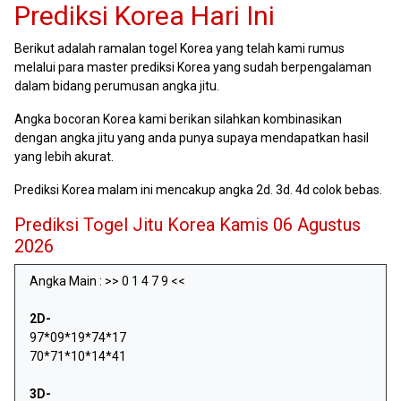
Prediksi Korea Hari Ini
Berikut adalah ramalan togel Korea yang telah kami rumus
melalui para master prediksi Korea yang sudah berpengalaman
dalam bidang perumusan angka jitu.
Angka bocoran Korea kami berikan silahkan kombinasikan
dengan angka jitu yang anda punya supaya mendapatkan hasil
yang lebih akurat.
Prediksi Korea malam ini mencakup angka 2d. 3d. 4d colok bebas.
Prediksi Togel Jitu Korea Kamis 06 Agustus
2026
Angka Main : >> 0 1 4 7 9 <<
2D-
97*09*19*74*17
70*71*10*14*41
3D-