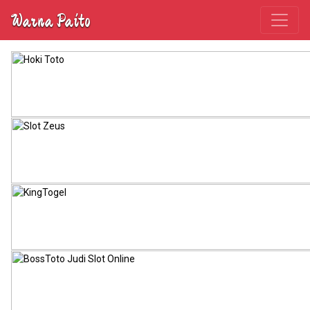
Warna Paito