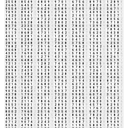
2
5
5
8
4
8
5
4
9
4
4
8
0
9
9
9
7
0
1
1
6
7
5
6
2
8
9
7
5
3
1
2
8
9
8
2
6
6
5
2
6
4
5
2
7
9
1
4
4
8
2
4
7
3
1
4
2
9
5
5
2
8
2
0
2
5
0
3
7
1
9
5
5
4
9
2
0
9
7
7
0
4
2
9
2
6
5
8
9
8
5
3
4
5
9
0
2
5
3
8
3
6
7
1
8
7
0
9
3
3
8
9
4
7
2
9
5
8
0
8
2
7
6
5
2
1
7
1
9
1
4
0
9
5
5
6
8
0
1
1
1
4
2
0
2
5
0
6
1
7
1
6
5
4
9
6
9
8
4
3
2
1
4
5
9
3
1
0
8
8
0
5
3
7
1
4
6
1
3
4
3
4
0
7
7
8
7
2
2
4
0
4
8
6
5
1
3
6
7
4
6
1
2
8
1
8
0
5
6
2
9
1
0
6
6
0
5
2
8
1
4
0
3
0
3
2
8
0
2
2
0
5
3
6
9
7
3
6
2
8
6
7
1
8
9
8
3
7
0
7
2
3
3
5
8
5
6
1
3
4
1
6
8
4
3
7
8
4
0
4
1
3
9
9
9
0
4
8
6
5
3
7
7
6
4
1
9
6
0
6
0
2
9
3
3
8
0
9
8
8
6
9
2
2
4
2
4
6
1
7
7
8
9
4
4
0
1
1
3
4
8
6
8
2
1
4
7
3
1
4
9
3
4
2
6
2
6
7
9
7
5
6
2
0
2
6
4
3
8
2
4
0
0
1
1
0
2
8
1
9
6
1
4
3
7
1
2
8
7
6
5
6
6
0
6
7
3
4
9
4
3
0
7
8
6
6
1
9
7
7
0
2
8
4
3
8
4
0
9
9
2
6
9
4
4
0
4
1
2
3
9
7
9
1
1
4
7
5
6
2
2
8
1
0
1
8
2
4
8
3
2
9
7
0
7
7
0
3
8
2
3
7
5
8
4
1
9
0
1
1
9
2
5
0
5
7
8
8
2
1
0
7
3
7
1
2
9
1
6
7
4
4
3
9
3
7
8
6
2
8
1
3
4
2
6
5
4
8
0
8
0
6
6
8
5
1
2
9
4
4
2
9
1
0
1
1
8
0
7
7
6
4
5
4
9
9
3
4
1
5
5
1
7
2
9
4
3
0
3
3
7
6
9
0
9
8
4
5
2
7
0
2
1
3
4
5
7
8
2
1
1
6
9
3
3
3
0
7
8
6
2
8
1
9
1
0
1
4
0
4
1
2
7
9
7
4
3
1
6
7
9
0
6
4
1
7
0
7
6
4
8
2
6
1
7
9
5
0
4
4
6
4
8
4
3
0
8
3
7
1
9
1
8
5
4
4
6
0
1
1
8
3
7
3
1
5
5
1
9
1
7
2
1
3
4
1
0
9
7
7
1
2
8
2
1
7
4
1
6
7
6
5
3
8
2
2
9
3
5
8
6
8
7
0
7
0
6
5
4
9
7
4
8
0
8
1
8
2
6
8
9
2
4
5
9
9
7
8
1
9
6
5
6
7
4
4
4
1
5
6
3
9
9
8
8
2
4
3
9
3
5
1
2
9
2
8
9
0
4
4
9
3
1
0
1
7
2
6
1
7
1
8
0
3
3
2
8
5
1
6
1
4
8
2
1
0
8
4
8
3
5
1
2
8
1
0
7
0
9
9
2
9
8
4
3
6
0
4
5
9
2
5
6
7
4
5
7
7
9
7
9
2
7
0
7
5
0
9
1
1
4
5
2
0
2
1
3
8
2
1
7
4
0
6
6
5
0
2
4
6
1
8
6
9
6
4
3
3
0
3
9
7
6
4
1
2
1
9
4
4
3
9
0
8
8
8
0
7
6
4
4
2
1
6
7
0
3
6
1
7
3
6
8
0
8
1
0
3
7
1
6
2
7
3
1
3
4
0
4
4
7
1
2
9
2
0
9
4
0
4
1
6
9
2
2
8
3
7
0
7
7
6
1
9
1
2
2
9
8
8
9
8
7
2
9
6
3
9
1
1
9
0
7
6
4
3
4
6
2
8
1
1
0
6
6
6
9
3
7
1
4
0
9
3
3
2
4
8
3
2
7
8
4
0
4
4
3
7
8
6
1
7
9
4
4
3
1
8
9
8
7
3
2
0
2
9
9
8
5
4
6
0
7
4
2
3
1
0
1
1
9
8
4
6
1
2
8
5
4
9
8
3
1
1
2
2
4
3
0
3
2
0
2
6
8
4
4
2
3
5
1
6
3
2
5
8
3
7
9
7
2
1
1
4
5
7
8
0
6
6
3
7
5
6
2
0
8
8
2
1
3
6
2
0
2
5
1
8
7
6
9
5
5
3
8
9
0
3
1
4
0
7
5
9
5
2
8
9
3
3
7
1
8
1
9
4
5
7
9
7
8
2
9
5
5
5
8
7
6
4
9
0
3
0
3
3
2
0
6
6
8
0
3
0
3
3
9
0
1
1
1
7
6
7
4
2
2
3
9
3
8
0
0
2
2
7
9
6
5
2
2
5
1
6
7
9
3
5
4
9
3
9
0
5
5
0
4
7
4
2
6
8
5
3
8
4
8
1
0
1
1
5
9
8
8
6
5
4
1
5
2
9
4
9
4
8
6
6
2
8
7
8
2
0
2
3
1
8
2
1
4
5
3
4
7
4
2
8
1
9
3
0
7
0
7
1
3
6
8
5
1
7
2
6
8
8
7
5
0
5
5
3
2
9
2
0
7
1
2
3
9
0
7
4
2
2
2
4
3
7
6
8
0
3
3
4
4
8
7
6
3
1
6
2
8
8
9
4
9
4
0
3
5
6
2
4
7
9
8
8
5
3
9
1
1
9
2
3
7
1
1
1
9
5
5
5
8
0
9
9
2
7
5
9
5