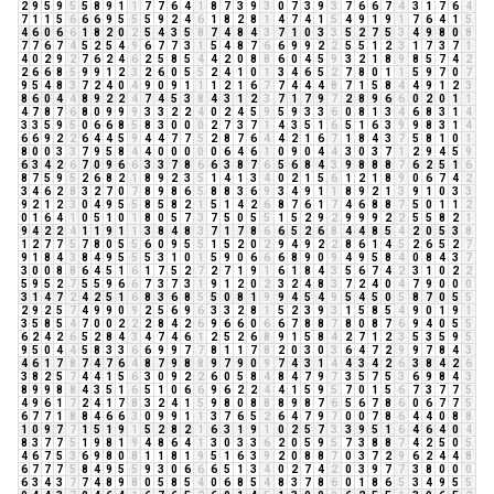
2
9
5
9
5
5
8
9
1
1
7
7
6
4
1
8
7
3
9
3
0
7
3
9
3
7
6
6
7
4
3
1
7
6
4
7
1
1
5
6
6
6
9
5
5
5
9
2
4
6
1
8
2
8
1
4
7
4
1
5
4
9
1
9
1
7
6
4
1
5
4
6
0
6
6
1
8
2
0
2
5
4
3
5
8
7
4
8
4
3
7
1
0
3
3
5
2
7
5
3
4
9
8
0
8
7
7
6
7
4
5
2
5
4
9
6
7
7
3
1
5
4
8
7
6
6
9
9
2
2
5
5
1
2
3
1
7
3
7
1
4
0
2
9
2
7
6
2
4
6
2
5
8
5
4
4
2
0
8
8
6
0
4
5
9
3
2
1
8
9
8
5
7
4
2
2
6
6
8
5
9
9
1
2
3
2
6
0
5
5
2
4
1
0
1
3
4
6
5
2
7
8
0
1
1
5
9
7
0
7
9
5
4
8
3
7
2
4
0
4
9
0
9
1
1
1
2
1
6
7
7
4
4
4
8
7
1
5
8
4
4
9
1
2
3
8
6
0
4
4
8
9
2
2
4
7
4
5
3
8
4
3
1
2
3
7
1
7
9
7
2
8
9
6
6
0
2
0
1
1
4
7
8
7
6
8
0
9
9
9
3
3
2
2
4
0
2
4
5
9
5
9
3
3
6
0
8
1
3
4
6
8
3
1
4
3
3
5
9
5
0
6
6
8
5
8
3
0
0
0
2
7
3
7
1
4
3
5
1
6
5
1
6
3
9
9
8
3
1
4
6
6
9
2
2
6
4
4
5
9
4
4
7
7
5
2
8
7
6
4
4
2
1
6
7
1
8
4
3
7
5
8
1
0
1
8
0
0
3
3
7
9
5
8
4
4
0
0
0
0
0
6
4
6
1
0
9
0
4
4
3
0
3
7
1
2
9
4
5
9
6
3
4
2
6
7
0
9
6
6
3
3
7
8
6
6
3
8
7
6
5
6
8
4
3
9
8
8
8
7
6
2
5
1
6
8
7
5
9
5
2
6
8
2
1
8
9
2
3
5
1
4
1
3
4
0
2
1
5
6
1
2
1
8
9
0
6
7
4
2
3
4
6
2
8
3
2
7
0
7
8
9
8
6
5
8
8
3
6
9
3
4
9
1
1
8
9
2
1
3
9
1
0
3
3
9
2
1
2
3
0
4
9
5
5
8
5
8
2
1
5
1
4
2
6
8
7
6
1
7
4
6
8
8
7
5
0
1
1
2
0
1
6
4
1
0
5
1
0
1
8
0
5
7
3
7
5
0
5
5
1
5
2
9
2
9
9
9
2
2
5
5
8
2
1
9
4
2
2
4
1
1
9
1
1
3
8
4
8
3
7
1
7
8
6
6
5
2
6
8
4
4
8
5
4
2
0
5
3
8
1
2
7
7
5
7
8
0
5
5
6
0
9
5
5
1
5
2
0
2
9
4
9
2
2
8
6
1
4
5
2
6
5
2
7
9
1
8
4
3
8
4
9
5
5
5
3
1
0
1
5
9
0
6
6
6
8
9
0
9
4
9
5
8
4
0
8
4
3
7
3
0
0
8
8
6
4
5
1
6
1
7
5
2
7
2
7
1
9
1
6
1
8
4
3
5
6
7
4
2
3
1
0
2
2
5
9
5
2
7
5
5
9
6
6
7
3
7
3
1
9
1
2
0
2
3
2
4
8
3
7
2
4
0
4
7
9
0
0
0
3
1
4
7
2
4
2
5
1
6
8
3
6
8
5
5
0
8
1
9
9
4
5
4
9
5
4
5
0
5
8
7
0
5
5
2
9
2
5
7
4
9
9
0
9
2
5
6
9
6
3
3
2
8
1
5
2
3
9
3
1
5
8
5
4
9
0
1
9
1
3
5
8
5
4
7
0
0
2
2
2
8
4
2
6
9
6
6
0
6
6
7
8
8
7
8
0
8
7
6
9
4
0
5
5
6
2
4
2
6
5
2
8
4
3
4
7
4
6
1
2
5
2
6
8
9
1
5
8
4
2
7
1
2
3
5
3
5
9
5
9
5
0
4
4
5
8
3
3
6
6
9
9
7
7
8
1
1
7
8
2
0
3
0
3
6
4
7
2
9
9
7
8
4
3
4
6
1
7
8
7
4
7
6
4
8
7
9
8
8
9
7
9
0
9
7
4
3
1
4
4
3
4
2
6
3
8
4
2
6
3
8
2
5
7
4
4
1
5
6
3
0
9
2
2
6
0
5
8
4
8
4
7
9
7
3
5
7
5
3
6
9
8
4
3
8
9
9
8
8
4
3
5
1
6
5
1
0
6
6
9
6
2
2
4
4
1
5
9
5
7
0
1
5
6
7
3
7
7
5
4
9
6
1
7
2
4
1
7
8
3
2
4
1
5
9
8
0
8
8
8
9
8
7
6
5
6
7
8
6
0
6
7
7
5
6
7
7
1
8
8
4
6
6
3
0
9
9
1
1
3
7
6
5
2
6
4
7
9
7
0
0
7
8
6
4
4
0
8
8
1
0
9
7
7
1
5
1
9
1
5
2
8
2
1
6
3
1
9
1
0
2
5
7
3
3
9
5
1
6
4
6
4
0
4
8
3
7
7
5
1
9
8
1
9
4
8
6
4
1
3
0
3
3
6
2
0
5
9
5
7
3
8
8
7
4
2
5
0
5
4
6
7
5
3
6
9
8
0
8
1
1
8
1
9
5
1
6
3
9
2
0
8
8
7
0
3
7
2
9
6
2
4
4
8
6
7
7
7
5
8
4
9
5
5
9
3
0
6
6
6
5
1
3
4
0
2
7
4
2
0
3
9
7
7
3
8
0
0
0
6
3
4
3
7
7
4
8
9
8
0
5
8
5
4
0
6
8
5
4
8
3
7
8
6
0
1
8
6
5
3
4
9
5
5