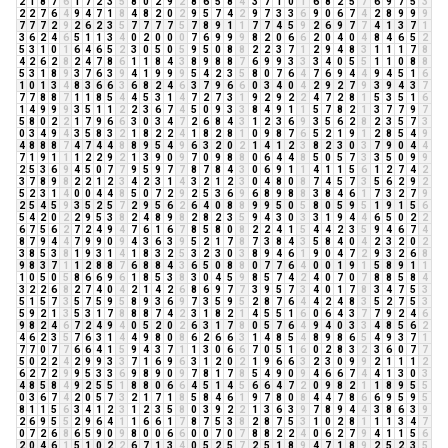
2
1
8
7
6
1
7
2
3
5
8
0
2
9
2
8
6
5
8
4
3
7
1
0
1
6
8
2
5
7
6
9
7
5
3
2
2
7
6
4
9
4
7
1
8
4
8
2
0
2
9
5
7
4
2
9
7
3
3
6
9
0
6
7
4
2
8
9
9
9
7
7
7
2
9
2
6
2
3
5
7
7
7
7
5
7
8
9
1
1
7
7
4
5
9
2
6
9
7
7
4
1
3
7
1
3
6
2
4
6
5
1
1
3
4
0
2
0
0
0
7
6
9
9
9
8
2
0
6
6
2
0
4
0
4
8
4
6
5
2
5
3
1
0
1
6
4
6
5
2
3
0
5
0
5
9
5
0
8
8
2
2
3
7
1
2
9
4
8
3
1
1
1
7
8
4
2
6
2
8
2
4
7
8
6
1
1
8
4
3
8
9
8
8
7
6
9
9
3
3
3
4
0
5
5
1
1
0
8
8
5
3
1
8
9
3
7
6
3
9
4
1
9
9
9
5
4
2
3
5
8
0
7
6
4
7
6
9
4
4
9
4
5
1
6
1
0
1
3
4
8
3
6
6
3
6
8
2
4
6
3
7
9
6
6
0
3
4
0
4
2
9
2
7
9
3
9
4
3
7
7
7
8
8
7
1
1
8
5
4
4
5
3
1
4
7
2
7
3
1
9
2
9
2
2
4
7
2
8
1
5
3
5
1
6
1
4
9
9
9
3
5
1
1
2
2
3
6
7
4
5
0
9
3
3
8
4
9
1
1
5
7
8
2
1
3
7
7
9
7
5
8
0
2
2
1
7
9
6
6
3
0
3
4
7
2
6
8
4
3
1
2
3
6
9
3
5
6
2
8
2
3
5
7
3
0
3
4
9
4
3
5
8
3
2
1
8
2
2
4
1
8
2
8
1
0
9
8
7
6
5
2
1
9
1
2
8
5
4
9
4
8
8
8
7
4
7
4
4
8
8
9
5
4
9
6
3
2
0
2
1
4
1
2
3
8
2
3
0
3
7
9
0
4
4
7
1
9
1
1
1
2
2
9
2
1
3
9
0
9
7
0
9
8
8
0
6
4
4
8
5
0
5
7
3
3
5
0
9
9
2
5
3
6
9
4
5
0
7
7
9
5
9
7
7
8
7
8
4
3
0
6
9
1
1
4
1
1
5
6
1
2
7
4
2
3
7
8
9
8
2
2
1
2
3
4
2
3
1
4
3
2
1
2
3
0
4
8
0
8
7
4
5
7
3
5
6
2
9
2
5
2
3
1
4
0
0
4
4
8
5
0
7
2
9
2
5
3
6
9
6
8
9
8
8
3
8
4
6
1
7
3
2
7
9
2
5
4
5
9
3
5
2
5
7
2
9
5
6
2
6
4
0
8
8
9
9
5
0
5
8
0
5
9
5
1
9
1
5
6
5
4
2
0
2
2
9
5
3
8
2
4
8
9
8
2
8
2
3
5
9
4
3
0
3
3
1
9
4
4
6
5
0
2
2
6
7
5
6
2
7
2
4
9
4
7
6
1
6
7
8
5
8
0
8
2
2
4
1
5
4
4
2
3
5
9
4
6
7
4
8
7
9
4
4
7
9
9
0
9
4
3
6
3
9
5
2
1
7
8
7
3
8
4
3
5
8
4
0
4
2
3
2
0
2
3
8
5
3
8
1
9
3
1
4
1
8
3
2
5
3
2
3
0
3
8
9
4
6
1
9
0
4
7
2
9
3
2
6
8
9
8
3
7
1
1
2
8
8
7
6
8
8
4
3
6
5
0
8
8
0
7
7
6
4
0
0
1
9
1
5
8
9
1
1
1
0
5
0
5
8
6
6
9
6
1
8
5
3
8
3
0
4
5
9
8
5
7
4
2
4
0
7
0
7
8
8
5
8
4
3
2
2
6
8
2
7
4
0
4
2
1
4
2
6
8
6
9
7
7
3
9
5
7
3
4
0
1
7
8
3
4
7
5
3
5
1
5
7
3
5
7
5
9
5
8
9
3
6
9
7
3
5
9
5
2
8
7
6
4
4
2
4
8
3
5
2
7
5
3
5
9
2
1
3
5
3
1
7
8
8
8
7
4
2
3
1
8
2
1
4
5
5
1
6
0
6
4
3
7
7
9
2
4
6
9
8
2
4
6
7
2
4
9
4
0
5
2
0
2
6
3
1
7
8
0
5
7
6
4
9
4
0
3
3
4
8
5
6
2
4
6
2
3
5
7
6
3
1
4
4
9
8
0
8
6
2
6
6
3
1
4
8
5
4
8
9
8
6
5
4
9
3
7
1
7
7
0
7
7
6
6
4
1
5
9
4
3
7
1
1
3
0
6
6
7
0
5
1
6
0
2
8
3
2
3
6
0
7
7
5
0
2
2
4
2
9
9
3
3
7
1
6
9
6
3
1
2
0
2
1
9
6
6
3
2
3
0
9
9
2
1
1
1
2
6
2
7
2
9
9
5
3
3
6
9
8
9
0
9
7
8
1
7
8
5
4
9
0
9
4
6
6
7
4
4
1
3
0
3
4
8
5
8
4
9
2
5
5
1
8
8
0
6
6
4
5
1
4
5
6
6
4
7
2
0
9
8
2
1
1
8
9
5
5
0
3
6
7
4
2
0
5
7
3
2
1
7
1
8
5
8
4
6
1
9
7
8
0
8
4
4
7
8
6
6
9
5
9
5
8
1
1
5
6
3
4
1
2
3
1
2
3
5
8
0
3
9
2
2
1
3
6
3
9
7
8
9
4
4
3
8
6
3
9
2
6
9
5
5
2
9
6
4
1
1
6
6
1
7
8
7
5
3
8
2
8
7
5
3
1
0
2
8
1
1
1
3
4
7
0
7
2
6
8
6
5
9
0
9
8
0
0
6
6
0
0
7
0
7
8
8
2
2
4
0
6
2
7
9
4
1
1
5
6
2
0
4
6
1
5
1
0
2
2
6
7
1
3
4
0
5
2
5
7
2
5
1
8
9
4
7
1
8
9
2
5
2
3
5