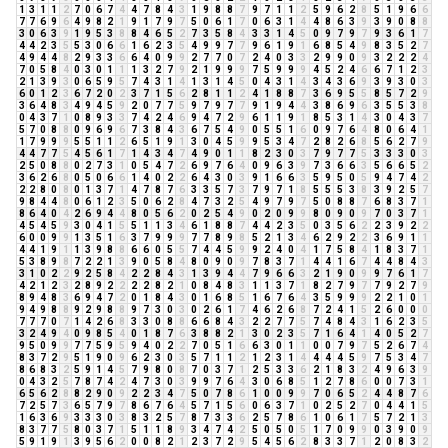
1
3
1
1
2
7
0
6
7
4
4
7
8
4
3
1
9
8
8
7
9
7
1
1
2
5
9
6
2
8
5
1
9
6
6
7
7
6
9
6
4
9
8
2
1
9
1
7
9
7
5
0
6
1
7
0
6
3
1
4
4
8
6
3
9
3
9
0
8
8
3
0
6
3
9
1
9
5
3
8
8
4
6
5
2
7
3
5
8
4
3
3
1
4
5
0
9
7
9
7
9
3
6
1
7
4
4
2
3
5
5
3
0
6
6
1
6
2
3
5
4
9
9
7
7
9
6
1
9
1
6
8
5
4
9
8
3
5
2
7
4
9
4
4
8
2
9
3
3
6
6
4
0
9
9
2
7
7
0
7
2
4
0
3
3
2
9
9
0
9
3
2
2
2
4
7
0
5
8
4
0
3
0
1
1
1
3
2
7
9
2
1
9
9
9
7
5
9
9
9
4
5
2
4
6
6
7
1
2
3
2
1
3
9
3
0
6
5
9
5
7
4
3
1
4
1
3
1
4
5
0
4
3
1
4
3
4
3
6
9
3
9
3
0
3
6
0
1
2
3
6
7
2
0
2
3
7
1
5
6
2
8
1
1
2
4
1
8
8
7
3
6
9
5
5
8
5
7
2
9
3
6
4
8
3
4
9
4
5
9
2
0
7
7
5
9
7
9
7
7
9
1
9
4
4
3
8
6
9
6
3
5
5
3
8
0
4
3
7
1
0
8
9
3
3
7
4
2
4
6
9
4
7
2
9
6
1
1
9
1
8
5
3
1
4
3
0
4
3
7
5
7
0
8
8
0
9
6
9
6
7
3
8
4
3
6
7
5
4
9
0
5
5
1
6
0
9
7
6
4
8
0
6
4
1
1
7
9
9
9
5
5
1
1
2
6
5
1
9
1
3
0
4
5
9
9
5
3
4
7
2
8
2
6
8
5
6
2
7
9
4
4
7
7
5
4
5
6
1
7
1
4
3
4
7
4
9
0
1
1
8
2
3
0
3
7
9
7
7
5
3
3
3
0
3
2
5
0
8
8
0
2
7
3
1
0
5
4
7
2
6
9
7
6
4
0
9
6
3
9
7
3
6
6
3
5
6
6
5
2
3
6
2
6
8
0
5
0
6
6
1
4
0
2
2
6
4
3
0
3
9
1
6
6
3
5
9
5
0
5
9
4
7
4
2
2
2
8
0
8
0
1
3
7
1
4
7
8
7
6
3
3
5
7
3
7
9
7
1
8
5
5
5
3
8
3
9
2
5
7
9
8
4
4
8
0
6
1
2
3
5
0
6
2
8
4
7
3
2
5
4
9
7
9
7
5
0
8
8
7
6
8
3
7
1
8
6
4
0
4
2
6
9
4
4
8
0
5
6
2
0
2
5
4
9
0
2
0
9
9
8
0
9
0
9
7
0
3
7
1
4
5
4
5
9
3
0
4
1
5
5
1
1
3
4
6
1
8
8
7
4
4
2
3
5
0
3
5
6
2
2
3
9
2
2
6
0
0
9
9
1
3
5
1
6
3
7
9
9
9
7
7
8
9
8
5
2
1
3
4
6
2
9
2
2
3
6
9
1
1
4
4
1
9
1
1
3
9
8
8
6
6
0
5
5
7
4
4
5
9
9
2
4
0
4
1
7
5
8
4
1
8
3
7
1
5
3
8
9
8
7
2
2
1
3
9
0
5
8
4
8
0
9
0
9
7
8
3
7
1
4
4
1
6
7
4
4
8
4
3
3
1
0
2
2
9
2
5
8
4
2
2
8
4
3
1
3
9
4
4
7
9
6
6
3
2
1
9
0
9
9
7
6
1
7
4
2
1
2
3
2
8
9
2
2
2
2
8
2
1
0
8
4
8
3
1
1
3
7
1
8
2
7
9
7
7
9
2
7
9
8
9
4
8
3
6
9
4
7
2
0
1
8
4
3
0
1
6
8
5
1
6
7
6
4
3
5
9
9
9
2
2
1
0
1
9
4
9
8
8
9
2
9
8
8
9
7
3
0
3
0
2
6
1
7
4
6
2
6
8
7
2
4
1
5
2
6
0
0
0
7
7
7
0
7
1
4
2
6
8
3
3
0
8
8
6
6
8
4
3
2
2
7
7
5
7
4
8
4
3
1
6
2
3
5
3
2
4
9
4
0
9
8
5
4
0
1
8
7
6
3
8
8
2
1
3
0
2
3
5
7
1
6
4
1
4
0
5
2
7
9
5
0
9
9
7
7
5
9
5
9
4
0
2
2
7
0
5
1
6
6
3
0
1
1
0
0
7
9
7
5
2
6
7
4
8
3
7
2
9
5
1
9
0
9
6
2
3
0
3
5
7
1
1
2
1
2
3
1
4
4
4
4
5
9
7
5
3
4
7
8
6
8
3
2
5
9
1
4
5
7
9
8
0
8
7
0
3
7
1
2
5
3
3
6
2
1
8
3
2
4
9
6
3
9
0
4
3
2
5
7
8
7
4
2
4
7
3
0
3
9
9
7
6
4
3
0
6
8
5
1
2
7
8
6
0
0
7
3
1
6
5
6
2
8
8
2
9
0
9
2
2
3
4
7
5
0
7
8
6
1
0
0
9
9
7
0
6
5
2
4
4
8
7
6
7
2
5
7
3
6
5
7
9
7
8
6
7
6
4
5
7
1
5
6
0
6
3
7
1
0
2
5
2
7
0
4
4
1
5
1
6
3
6
9
3
3
3
0
3
8
3
2
5
7
8
7
3
3
6
2
5
7
8
6
1
0
6
1
7
5
7
2
1
3
8
3
7
7
5
8
0
3
7
1
5
1
1
8
9
3
4
7
4
2
5
0
5
0
5
1
7
0
9
9
0
3
9
0
9
5
9
1
9
1
3
9
5
6
2
0
0
8
2
1
2
3
7
2
9
5
4
5
6
2
8
3
3
7
1
2
0
8
3
2