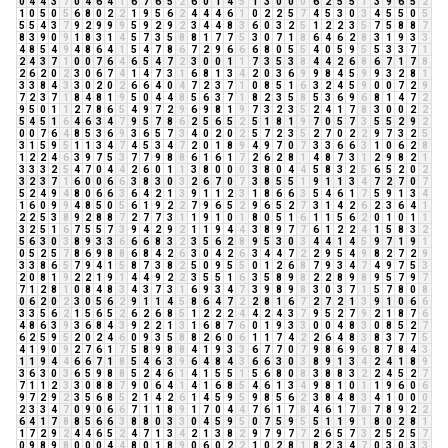
0
4
4
3
7
0
4
6
4
1
6
7
6
5
2
6
0
1
4
5
1
3
0
0
0
6
2
5
5
1
3
9
6
5
2
1
0
5
0
5
6
8
0
2
2
1
9
5
6
2
4
4
4
6
1
0
2
2
5
7
4
5
3
0
3
4
5
5
0
5
5
5
4
3
7
9
2
9
9
9
5
9
2
9
2
3
4
4
8
3
6
0
3
2
5
1
2
2
3
5
7
5
8
8
7
8
3
9
0
9
1
8
3
1
4
5
7
3
5
8
8
1
7
7
5
3
0
7
1
8
6
4
6
2
8
3
1
9
3
3
4
8
5
4
9
4
8
6
4
1
5
4
7
8
6
7
2
9
6
6
6
8
0
5
5
4
0
5
9
5
5
3
3
7
1
2
4
3
7
1
0
0
7
6
4
6
5
4
7
2
3
0
0
1
1
7
3
5
3
8
4
4
2
6
8
6
7
1
7
8
2
6
2
0
2
3
0
6
7
4
1
4
7
3
1
6
8
1
3
4
2
0
3
6
9
9
8
4
5
9
9
3
2
8
1
3
3
8
4
3
3
0
2
0
2
6
6
4
0
4
7
2
3
7
1
0
8
5
1
6
3
2
4
5
9
0
0
7
2
9
7
2
3
7
1
8
4
8
1
9
5
0
4
4
8
5
6
3
7
1
8
2
3
5
8
5
3
6
9
6
8
1
4
7
2
9
5
0
1
1
2
7
8
6
5
4
9
7
2
9
6
9
8
1
9
7
3
2
3
5
2
4
1
7
8
3
0
0
2
2
5
4
5
1
6
4
6
3
4
7
9
5
7
8
6
2
5
6
5
2
5
1
8
1
9
7
0
5
7
3
5
5
2
9
2
0
0
7
6
4
8
5
3
6
9
3
6
5
7
3
4
0
2
0
2
5
7
2
3
5
2
7
0
2
2
9
7
3
2
5
3
1
5
9
5
1
1
3
4
7
4
5
3
4
7
2
0
1
8
9
4
9
7
0
7
3
3
6
6
3
1
0
6
2
8
1
2
2
4
6
3
9
7
5
3
7
7
9
8
8
6
1
6
1
7
2
6
2
8
1
4
8
7
3
1
2
9
8
2
1
3
3
3
2
5
4
7
0
4
4
2
6
0
1
1
3
8
0
0
0
3
8
0
4
4
5
8
3
2
5
6
5
2
0
2
3
2
3
7
1
6
0
0
6
6
3
8
3
0
3
2
6
7
0
7
3
8
5
5
1
9
1
1
3
4
7
2
7
0
7
5
2
4
9
4
8
0
6
6
3
6
4
2
1
3
9
1
1
2
3
1
8
6
6
3
5
4
6
1
7
5
9
1
3
4
1
6
0
9
9
4
8
5
0
5
6
1
9
2
2
7
9
6
5
2
9
6
5
2
7
3
1
4
2
6
2
3
6
4
1
2
2
5
3
8
9
2
8
8
7
2
7
7
3
1
1
9
1
0
1
8
0
5
1
6
1
1
5
6
2
0
1
0
1
1
3
2
5
1
6
7
5
5
7
3
9
4
2
9
2
1
1
9
4
4
3
8
9
7
7
6
1
2
2
4
1
5
8
3
2
5
6
3
0
3
8
9
3
3
6
6
6
8
3
2
3
5
6
2
8
9
5
3
0
3
4
4
1
4
5
9
7
1
9
1
0
5
2
5
7
8
6
9
8
8
6
8
4
2
6
3
0
4
2
6
3
4
4
7
2
2
9
5
4
9
8
2
7
2
9
3
3
8
6
5
7
9
4
1
5
8
7
3
8
2
5
0
9
5
5
0
1
2
6
8
7
9
3
4
7
4
9
7
5
3
2
0
8
1
9
2
2
1
9
1
4
4
9
2
2
3
5
5
1
6
3
5
8
9
8
2
2
8
9
8
9
5
7
9
7
7
1
2
8
1
0
8
4
8
3
4
3
7
3
1
6
9
3
4
7
3
9
8
9
8
3
0
3
7
1
5
7
8
0
8
0
6
2
0
2
3
0
5
6
2
9
1
1
4
5
8
6
4
7
2
2
8
1
6
7
2
7
2
1
3
9
1
0
6
6
3
3
5
6
2
1
5
6
5
2
6
2
6
8
5
1
2
2
2
4
4
2
4
3
7
9
5
2
7
9
2
1
8
7
6
4
8
6
3
9
3
6
8
4
3
9
2
2
1
3
1
6
8
7
6
0
1
9
3
3
0
0
4
8
3
0
8
5
2
7
6
2
5
9
5
2
0
2
4
6
0
9
3
5
8
8
2
6
0
6
1
1
7
4
2
2
6
4
8
3
8
3
7
7
5
4
1
9
0
9
2
7
6
1
7
5
8
9
8
8
4
1
9
3
3
6
7
7
0
7
9
8
6
9
6
8
7
8
4
3
1
1
9
4
4
6
6
7
1
8
5
4
6
3
9
6
4
8
4
3
6
6
3
0
3
8
9
1
3
4
2
4
1
8
9
3
6
3
0
3
6
5
9
8
8
5
2
4
6
1
4
1
5
5
1
5
6
8
0
8
3
8
8
3
2
2
4
5
2
7
7
1
1
2
3
3
0
8
8
7
9
0
6
4
1
4
1
6
8
5
4
6
1
3
4
9
8
1
0
1
1
9
6
0
6
9
7
2
9
2
3
5
6
8
5
2
1
4
2
6
1
4
5
9
5
9
8
5
6
2
3
8
4
8
3
4
1
0
0
0
2
3
3
4
7
0
9
0
6
6
7
1
1
8
9
1
7
0
4
4
7
6
1
7
8
4
6
1
7
8
7
8
9
2
2
6
4
1
7
8
8
5
6
6
3
8
8
0
3
3
0
4
5
9
5
0
7
5
9
5
5
1
1
9
1
8
0
2
8
1
1
7
2
9
2
4
4
6
5
2
4
7
1
3
4
2
1
3
8
2
9
7
9
7
7
2
6
5
7
3
2
5
2
5
7
0
9
8
9
8
0
0
0
4
4
8
0
1
8
9
0
6
0
2
2
1
0
2
8
1
8
2
3
4
7
0
3
0
3
3