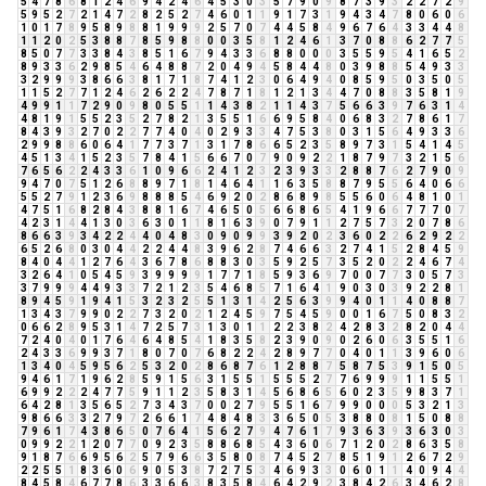
5
4
7
8
6
8
1
2
4
6
9
4
2
4
6
4
5
3
0
3
5
7
9
0
9
8
7
3
9
3
2
2
7
2
9
5
9
5
2
7
2
1
4
7
2
8
2
5
2
7
4
6
0
1
1
9
1
7
3
1
9
4
3
4
7
8
0
6
0
6
1
0
1
7
8
9
5
8
9
8
8
1
9
9
9
2
5
7
0
7
4
4
5
8
4
9
6
7
6
4
3
3
4
4
8
1
1
2
0
2
5
3
8
8
7
8
5
9
8
8
0
0
3
5
8
1
2
4
6
1
3
7
0
8
8
6
2
7
7
5
8
5
0
7
7
3
3
8
4
3
8
5
1
6
7
9
4
3
3
6
8
8
0
0
0
3
5
5
9
5
4
1
6
5
2
8
9
3
3
6
2
9
8
5
4
6
4
8
8
7
2
0
4
9
4
5
8
4
4
8
0
3
9
8
8
5
4
9
3
3
3
2
9
9
9
3
8
6
6
3
8
1
7
1
8
7
4
1
2
3
0
6
4
9
4
0
8
5
9
5
0
3
5
0
5
1
1
5
2
7
7
1
2
4
6
2
6
2
2
4
7
8
7
1
8
1
2
1
3
4
4
7
0
8
8
3
5
8
1
9
4
9
9
1
1
7
2
9
0
9
8
0
5
5
1
1
4
3
8
2
1
1
4
3
7
5
6
6
3
9
7
6
3
1
4
4
8
1
9
1
5
5
2
3
5
2
7
8
2
1
3
5
5
1
6
6
9
5
8
4
0
6
8
3
2
7
8
6
1
7
8
4
3
9
3
2
7
0
2
2
7
7
4
0
4
0
2
9
3
3
4
7
5
3
8
0
3
1
5
6
4
9
3
3
6
2
9
9
8
8
6
0
6
4
1
7
7
3
7
1
3
1
7
8
6
6
5
2
3
5
8
9
7
3
1
5
4
1
4
5
4
5
1
3
4
1
5
2
3
5
7
8
4
1
5
6
6
7
0
7
9
0
9
2
2
1
8
7
9
7
3
2
1
5
6
7
6
5
6
2
2
4
3
3
6
1
0
9
6
6
2
4
1
2
3
2
3
9
3
3
2
8
8
7
6
2
7
9
0
9
9
4
7
0
7
5
1
2
6
8
8
9
7
1
8
1
4
6
4
1
1
6
3
5
8
8
7
9
5
5
6
4
0
6
6
5
5
2
7
9
1
2
3
6
9
8
8
8
5
4
6
9
2
0
2
8
6
8
9
8
5
5
6
0
6
4
8
1
0
1
4
7
5
1
6
8
2
8
4
3
8
8
1
6
7
4
6
5
0
5
6
6
8
6
5
4
1
9
6
6
7
7
7
0
7
4
2
3
1
4
4
1
3
0
3
6
3
0
1
1
8
1
6
3
9
0
7
9
1
1
2
7
5
7
3
2
0
7
8
6
8
6
6
3
9
3
4
2
2
4
4
0
4
8
3
0
9
0
9
9
3
9
2
0
2
3
6
0
2
2
6
2
9
2
2
6
5
2
6
8
0
3
0
4
4
2
2
4
4
8
3
9
6
2
8
7
4
6
6
3
2
7
4
1
5
2
8
4
5
9
8
4
0
4
4
1
2
7
6
4
3
6
7
8
6
8
8
3
0
3
5
9
2
5
7
3
5
2
0
2
2
4
6
7
4
3
2
6
4
1
0
5
4
5
9
3
9
9
9
9
1
7
7
1
8
5
9
3
6
9
7
0
0
7
7
3
0
5
7
3
3
7
9
9
9
4
4
9
3
3
7
2
1
2
3
5
4
6
8
5
7
1
6
4
1
9
0
3
0
3
9
2
2
8
1
8
9
4
5
9
1
9
4
1
5
3
2
3
2
5
5
1
3
1
4
2
5
6
3
9
9
4
0
1
1
4
0
8
8
7
1
3
4
3
7
9
9
0
2
2
7
3
2
0
2
1
2
4
5
9
7
5
4
5
9
0
0
1
6
7
5
0
8
3
2
0
6
6
2
8
9
5
3
1
4
7
2
5
7
3
1
3
0
1
1
2
2
3
8
2
4
2
8
3
2
8
2
0
4
4
7
2
4
0
4
0
1
7
6
4
6
4
8
5
4
1
8
3
5
8
2
3
9
0
9
0
2
6
0
6
3
5
5
1
6
2
4
3
3
6
9
9
3
7
1
8
0
7
0
7
6
8
2
2
4
2
8
9
7
7
0
4
0
1
1
3
9
6
0
6
1
3
4
0
4
5
9
5
6
2
5
3
2
0
2
8
6
8
7
6
1
2
8
8
7
5
8
7
5
3
9
1
5
0
5
9
4
6
1
7
1
9
6
2
8
5
9
1
5
6
3
1
5
5
1
5
5
5
2
7
7
6
9
9
9
1
1
5
5
1
6
9
9
2
2
2
4
7
7
5
9
1
1
2
3
5
8
3
1
4
5
6
8
6
5
6
0
2
3
5
9
8
3
7
1
6
4
2
8
1
3
5
6
5
2
7
3
4
3
7
0
0
2
7
9
5
5
1
6
7
9
9
0
0
0
5
3
2
1
3
9
8
6
6
3
3
2
7
9
7
2
6
6
1
7
4
8
4
8
3
3
6
5
0
5
3
8
8
0
8
1
5
0
8
8
7
9
6
1
7
4
3
8
6
5
0
7
6
4
1
5
6
2
7
9
4
7
6
1
7
9
3
6
3
9
3
6
3
0
3
0
9
9
2
2
1
2
0
7
7
0
9
2
3
5
8
8
6
8
5
4
3
6
0
6
7
1
2
0
2
8
6
3
5
8
9
1
8
7
6
6
9
5
6
2
5
7
9
6
6
3
5
8
0
8
7
4
5
2
7
8
5
1
9
1
2
6
7
2
9
2
2
5
5
1
8
3
6
0
6
9
0
5
3
8
7
2
7
5
3
4
6
9
3
3
0
6
0
1
1
4
0
9
4
4
8
4
5
8
4
6
7
7
8
6
3
3
6
6
3
8
3
5
8
4
6
4
2
9
2
3
8
4
2
6
3
4
6
2
8