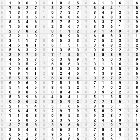
2
1
0
6
0
6
1
8
3
5
8
4
1
3
6
9
6
5
7
6
2
7
9
3
2
9
7
7
8
4
4
1
5
8
6
1
3
7
3
1
0
7
3
7
1
8
4
9
2
2
2
6
7
8
3
6
9
9
4
8
4
3
0
6
8
3
2
6
2
8
3
4
6
1
5
7
5
2
7
8
3
7
7
5
9
8
1
5
6
8
5
2
3
6
7
4
8
3
6
1
7
5
1
2
7
8
2
1
0
1
1
2
3
9
1
4
9
4
9
3
3
2
1
0
1
0
8
9
0
9
6
8
8
3
2
1
8
3
4
1
7
8
6
5
2
3
5
7
5
2
3
5
3
6
4
5
8
1
9
6
1
5
1
6
3
4
8
2
1
2
6
5
6
3
2
5
1
3
5
3
8
0
0
2
2
4
7
5
2
9
7
5
3
7
1
5
5
1
1
8
3
9
3
3
8
4
6
3
7
1
6
3
8
9
8
4
5
0
3
3
9
1
1
0
5
2
7
6
8
6
3
9
3
1
3
6
9
0
3
0
9
6
1
7
3
0
3
0
3
3
2
5
5
1
0
4
9
9
1
1
2
8
2
4
5
9
4
3
9
2
2
6
4
5
5
5
2
7
6
4
8
4
3
0
2
7
2
9
7
5
6
9
6
9
6
7
5
1
5
6
7
1
2
9
2
0
3
5
4
4
5
9
8
4
3
2
5
4
7
0
2
2
8
4
0
8
8
6
5
0
8
4
4
8
0
9
2
2
4
4
3
5
3
9
6
6
4
0
4
1
5
5
1
3
5
8
9
4
0
0
6
2
8
3
5
9
2
2
7
7
1
6
7
8
4
2
1
1
4
5
5
1
6
6
3
8
0
5
1
6
5
3
9
6
4
5
9
2
9
7
9
7
5
8
9
7
7
4
1
1
1
0
8
8
0
9
5
3
8
9
3
3
7
1
1
6
7
6
0
6
6
2
3
9
5
5
2
4
2
0
2
1
9
3
7
5
8
4
3
9
6
8
5
2
1
9
7
7
8
8
3
5
4
3
7
6
6
2
1
3
7
8
4
0
4
9
3
6
6
1
8
9
9
5
5
0
5
7
0
6
4
1
5
5
8
6
4
2
6
3
4
8
6
5
9
5
6
1
7
9