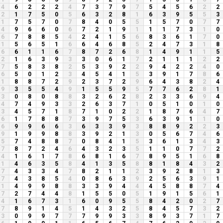
4
6
2
2
2
4
7
3
7
9
7
5
4
5
6
2
2
2
1
7
5
0
5
6
3
2
8
1
6
3
9
5
5
3
1
7
5
7
0
7
8
4
0
5
5
1
5
7
0
7
7
4
9
6
6
0
6
7
2
1
9
1
1
1
7
3
1
0
6
7
8
8
5
4
2
4
1
5
6
8
3
6
1
7
0
1
5
6
5
1
6
6
4
6
8
5
2
4
7
3
1
8
6
6
1
1
6
7
8
7
2
6
8
1
4
9
1
1
5
2
1
6
3
9
3
3
0
6
1
7
2
1
1
1
2
2
7
5
8
3
8
2
5
3
9
2
2
9
4
2
2
4
0
6
5
0
1
2
3
4
5
4
1
5
3
9
1
7
8
6
1
8
8
7
2
9
2
3
7
2
9
6
4
3
8
2
4
9
3
5
5
4
9
1
5
5
9
5
7
7
6
2
8
1
3
0
8
0
8
8
3
2
6
2
8
2
3
3
6
9
4
4
7
4
9
3
3
2
6
3
7
1
0
5
1
0
1
0
3
4
5
7
1
8
7
1
0
2
2
1
8
7
6
4
7
6
1
7
8
8
7
3
9
7
5
3
6
3
9
1
1
0
6
9
9
6
6
3
6
3
3
9
3
8
8
9
2
2
3
9
1
9
9
8
8
3
9
2
1
3
0
5
6
7
4
6
5
7
4
8
8
7
0
8
4
1
5
3
6
1
3
4
3
7
8
7
2
4
6
4
3
2
3
5
1
1
0
7
7
2
4
1
6
1
7
8
6
8
1
6
7
8
9
5
1
6
8
1
4
6
3
5
8
4
1
3
5
8
8
1
8
4
3
2
7
4
3
3
4
7
8
2
1
1
2
3
9
2
8
1
3
7
4
3
8
5
4
0
8
6
3
9
2
5
6
3
9
1
1
4
9
9
8
8
3
3
9
4
4
4
5
8
8
7
4
7
2
7
4
4
8
1
5
5
0
5
1
9
1
5
6
1
4
1
6
7
3
1
6
0
9
5
5
8
4
2
0
2
7
7
8
9
1
4
5
1
4
3
2
5
8
4
5
7
3
2
3
0
9
9
7
7
7
9
9
3
3
8
9
3
7
1
7