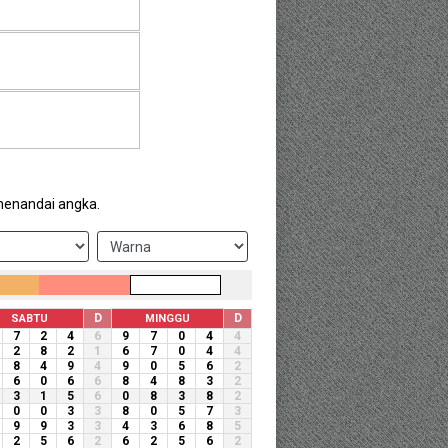
 menandai angka.
D
D
SABTU
MINGGU
7
2
4
6
9
7
0
4
4
2
8
2
1
6
7
0
4
4
8
4
9
4
9
0
5
6
2
6
0
6
6
8
4
8
3
2
3
1
5
6
0
8
3
8
2
0
0
3
3
8
0
5
7
3
9
9
3
3
4
3
6
8
5
2
5
6
2
6
2
5
6
2