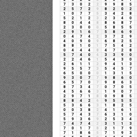
7
3
0
2
2
9
9
8
5
2
5
7
2
9
8
2
0
2
1
0
7
7
5
3
4
2
8
5
2
1
2
3
2
3
4
0
8
0
4
4
8
8
6
8
7
2
3
0
0
0
5
8
5
5
2
9
1
6
7
5
8
6
9
0
4
7
4
2
3
7
2
9
4
0
9
0
9
6
8
2
5
8
8
1
0
1
7
5
4
2
0
4
4
4
8
4
7
2
8
5
7
4
0
4
3
3
9
0
2
2
4
6
1
5
4
3
0
2
6
1
1
2
9
4
1
3
9
5
5
7
3
5
4
5
7
6
5
0
0
0
1
3
1
5
9
3
0
7
7
9
8
6
0
6
5
7
0
7
9
8
6
3
8
7
3
4
7
0
7
0
5
4
5
6
6
3
1
9
0
7
2
9
7
1
8
0
9
8
5
8
8
4
2
6
9
5
5
5
5
3
6
6
3
1
8
2
5
0
0
3
8
2
4
1
6
1
5
7
4
3
7
6
3
1
0
5
9
3
6
9
2
5
3
4
7
4
7
4
2
3
1
1
3
7
0
1
7
8
2
1
7
9
7
1
8
6
5
7
1
9
3