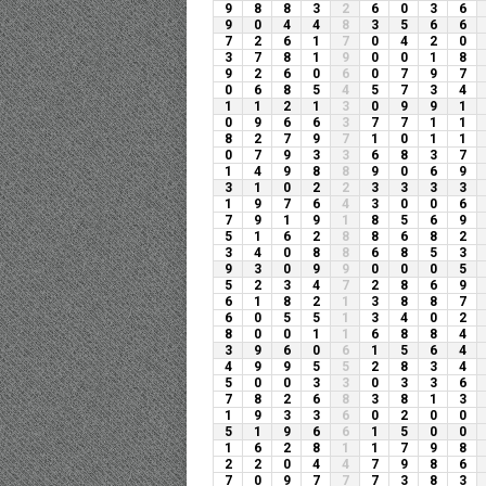
9
8
8
3
2
6
0
3
6
9
0
4
4
8
3
5
6
6
7
2
6
1
7
0
4
2
0
3
7
8
1
9
0
0
1
8
9
2
6
0
6
0
7
9
7
0
6
8
5
4
5
7
3
4
1
1
2
1
3
0
9
9
1
0
9
6
6
3
7
7
1
1
8
2
7
9
7
1
0
1
1
0
7
9
3
3
6
8
3
7
1
4
9
8
8
9
0
6
9
3
1
0
2
2
3
3
3
3
1
9
7
6
4
3
0
0
6
7
9
1
9
1
8
5
6
9
5
1
6
2
8
8
6
8
2
3
4
0
8
8
6
8
5
3
9
3
0
9
9
0
0
0
5
5
2
3
4
7
2
8
6
9
6
1
8
2
1
3
8
8
7
6
0
5
5
1
3
4
0
2
8
0
0
1
1
6
8
8
4
3
9
6
0
6
1
5
6
4
4
9
9
5
5
2
8
3
4
5
0
0
3
3
0
3
3
6
7
8
2
6
8
3
8
1
3
1
9
3
3
6
0
2
0
0
5
1
9
6
6
1
5
0
0
1
6
2
8
1
1
7
9
8
2
2
0
4
4
7
9
8
6
7
0
9
7
7
7
3
8
3