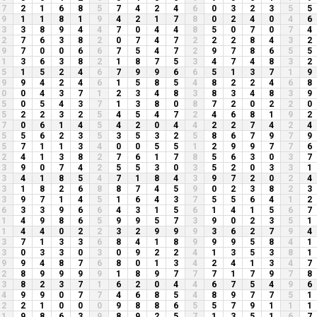
7
2
1
6
8
5
7
4
2
4
6
0
3
2
3
5
5
9
1
1
8
1
9
4
2
1
7
8
0
2
4
0
4
6
3
3
8
9
4
4
7
0
4
4
8
5
0
7
0
7
4
2
7
6
3
8
2
0
7
4
7
2
2
2
8
4
3
2
9
7
0
0
6
6
7
5
4
7
2
9
7
8
6
5
5
1
3
6
3
8
2
1
8
7
5
3
4
7
4
8
3
2
5
1
5
2
4
6
7
9
9
6
6
5
1
3
7
1
9
9
9
4
2
4
6
1
5
8
5
4
8
2
2
4
6
8
0
0
4
3
7
1
2
3
4
8
3
8
3
4
8
3
9
5
0
5
4
3
7
1
3
8
0
8
7
2
0
2
2
0
5
2
2
3
2
5
4
5
4
7
2
4
6
8
1
9
2
7
0
6
1
4
5
4
2
0
4
4
2
2
7
4
2
4
5
5
6
2
3
5
3
5
3
2
5
8
6
7
9
7
9
5
7
1
1
3
4
0
0
5
5
1
2
9
9
7
7
6
2
4
1
3
8
2
7
6
1
7
8
5
6
3
0
3
7
3
9
0
7
4
2
5
5
3
0
3
5
2
0
3
3
1
3
4
1
8
5
4
7
1
8
4
3
9
7
2
0
2
4
3
1
8
2
6
8
8
7
4
5
9
0
2
3
8
2
3
3
9
7
1
4
5
1
6
4
3
7
5
5
6
4
1
2
6
3
3
9
6
6
4
3
1
5
6
1
4
1
5
6
7
1
4
9
8
6
5
9
9
5
7
3
9
0
2
3
5
1
1
4
4
0
2
2
3
2
9
9
9
3
6
2
7
9
4
3
7
1
3
3
6
8
4
1
8
9
9
9
5
8
4
1
3
0
3
3
0
3
0
9
2
2
4
1
3
5
3
8
1
9
9
4
8
7
6
8
0
1
3
4
2
4
1
3
4
7
2
8
9
9
9
9
1
8
9
7
7
7
1
7
9
7
8
3
8
2
3
7
1
6
2
0
4
4
6
7
5
4
9
6
4
9
9
0
7
7
4
6
8
5
4
8
9
7
7
5
1
2
2
1
0
0
0
9
8
8
6
5
5
7
9
1
1
1
1
9
8
6
3
9
8
9
2
5
7
1
3
5
1
6
7