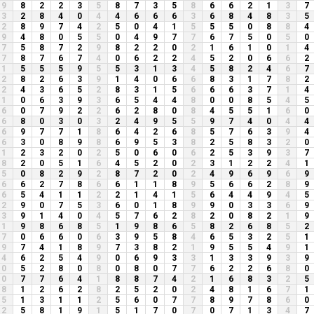
9
8
2
2
3
5
8
7
3
5
8
6
6
2
1
3
7
3
2
8
4
0
4
4
6
6
6
3
6
8
4
8
3
5
2
8
9
7
4
2
5
0
4
1
5
5
5
0
8
8
4
9
4
8
0
5
5
0
4
9
7
7
6
7
5
0
5
0
7
5
8
7
2
9
8
2
2
0
2
1
6
1
0
1
4
7
8
7
6
7
4
0
6
2
2
4
5
2
0
6
6
2
1
5
5
5
9
5
5
3
1
3
4
5
8
2
4
6
7
2
8
2
6
3
9
1
4
0
6
6
8
3
1
7
8
2
2
4
3
6
5
2
8
3
1
5
6
6
6
3
7
1
4
1
0
6
3
9
3
6
5
4
4
8
0
0
8
5
4
5
6
0
7
9
2
2
6
2
8
0
8
4
5
5
1
6
0
6
8
0
3
0
3
2
4
9
5
5
9
7
4
0
4
4
6
9
7
7
1
8
6
4
2
6
8
5
7
6
3
9
4
6
3
0
8
9
8
6
9
5
3
8
2
5
8
3
2
0
1
2
3
2
0
2
5
0
6
0
6
2
5
3
9
3
7
8
2
0
5
1
6
4
5
2
0
2
3
1
2
2
4
1
5
0
8
2
9
2
8
7
2
0
2
4
9
6
9
6
9
6
6
2
7
8
6
6
1
1
8
9
5
6
6
2
8
9
6
5
4
1
1
2
2
1
4
1
5
6
4
4
9
4
5
2
9
0
7
5
3
6
0
1
8
9
9
0
3
3
6
9
3
9
1
4
0
4
5
7
6
2
8
2
0
8
2
1
9
1
9
8
6
8
5
1
9
8
6
5
8
2
6
8
5
2
7
0
6
6
0
6
3
9
5
8
4
6
5
3
2
5
1
9
7
4
1
8
9
7
3
8
2
1
9
5
5
4
9
1
4
6
2
5
4
9
0
6
9
3
3
1
3
3
9
3
9
0
5
2
8
0
8
0
8
0
7
7
6
2
2
6
8
0
0
7
7
6
4
1
8
8
7
4
2
1
6
8
3
2
5
8
1
2
6
2
8
2
5
2
0
2
4
8
1
6
7
1
5
1
3
1
1
2
5
6
0
7
7
8
9
7
8
6
0
2
5
8
1
9
1
5
1
7
0
7
0
7
1
3
4
7