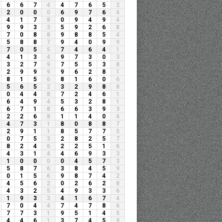
6
6
7
4
4
7
6
5
2
2
0
0
0
6
9
7
6
4
4
1
7
8
0
9
4
9
4
9
9
3
3
5
9
2
6
8
7
0
8
8
9
8
8
5
4
5
8
8
7
9
4
0
9
9
7
0
5
5
7
4
6
4
1
4
1
3
4
9
7
3
0
3
3
2
7
9
7
5
5
3
8
2
9
9
9
9
6
2
8
1
8
1
5
6
8
1
6
0
6
5
6
5
2
3
2
9
8
8
0
4
4
8
7
2
4
6
1
6
4
9
4
5
3
2
8
1
6
7
1
8
6
6
3
9
3
2
2
6
8
1
1
4
0
4
4
7
3
1
8
0
8
8
7
2
9
1
1
8
5
7
7
5
0
7
5
3
2
8
2
5
7
8
2
4
6
2
2
5
1
6
4
3
1
4
4
6
9
3
3
1
0
0
0
0
4
5
7
3
5
8
7
6
3
8
4
5
9
0
1
5
6
9
8
7
4
2
4
5
6
2
0
2
6
2
8
4
3
2
5
4
9
3
3
6
1
9
3
3
4
1
6
7
4
7
0
4
4
7
4
7
8
6
7
7
3
1
9
5
1
4
5
4
4
6
1
3
7
4
5
9