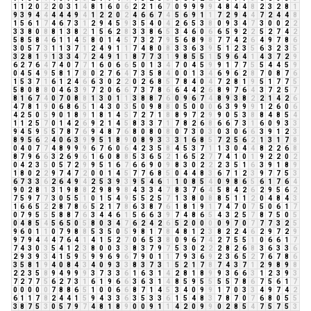
1
1
2
0
2
2
0
3
1
4
8
1
6
0
6
2
2
1
6
7
0
9
9
9
9
4
8
4
4
8
2
3
2
8
1
9
3
9
4
4
4
4
4
9
4
1
2
2
0
2
4
6
6
7
4
5
6
9
1
1
7
2
9
4
4
7
2
4
4
8
1
5
6
1
7
4
6
7
3
1
2
9
4
5
9
3
5
4
0
4
2
6
5
3
8
0
9
3
4
7
3
0
0
2
2
3
3
8
0
8
8
1
3
8
2
1
5
6
2
8
3
3
8
6
5
3
4
6
0
6
6
5
9
2
2
5
2
7
4
2
5
8
5
8
4
6
1
1
4
5
8
0
1
4
5
7
3
2
7
9
5
6
8
9
8
7
7
4
2
6
4
9
7
8
6
3
0
5
7
3
1
1
3
7
1
2
4
9
1
1
7
4
8
0
8
3
3
6
3
9
5
1
2
3
5
6
3
2
3
5
3
2
8
1
9
1
3
3
4
7
2
4
9
1
1
8
7
7
3
1
9
8
5
5
1
5
9
6
4
1
4
3
7
2
9
6
2
7
6
4
7
4
0
7
7
1
6
0
6
6
5
0
1
3
4
7
0
4
5
9
9
1
7
7
5
5
4
4
5
9
0
4
5
4
9
5
8
1
7
8
0
2
7
6
4
7
3
5
8
4
0
0
1
3
4
6
9
6
2
8
7
0
8
7
6
1
5
3
7
1
6
1
2
4
6
6
3
0
2
2
0
2
6
8
5
7
8
4
0
4
7
2
8
1
9
5
1
7
7
5
5
8
0
8
8
0
4
6
3
9
7
2
0
6
6
7
3
7
8
6
6
4
4
2
6
8
9
7
6
4
3
7
2
5
7
8
1
6
7
4
0
7
0
8
8
1
3
0
1
1
3
8
8
7
6
0
9
6
7
4
8
9
3
8
2
2
1
4
2
6
4
7
8
1
9
0
6
8
6
5
1
4
3
0
3
5
0
9
8
8
0
5
0
0
0
6
3
9
9
9
1
2
6
0
6
4
2
5
0
5
9
0
1
8
9
1
8
1
4
5
7
2
7
1
8
8
9
7
2
9
9
0
5
3
8
8
4
8
5
4
1
1
2
5
7
0
1
4
2
6
9
2
1
4
5
8
3
3
7
1
7
8
2
6
8
6
6
7
3
1
6
0
9
3
3
9
4
5
9
5
5
7
8
7
6
9
4
8
7
6
8
0
8
0
8
0
7
3
0
3
0
3
0
6
6
3
9
1
2
3
8
9
5
6
2
4
0
6
3
9
9
5
1
8
9
0
8
9
3
3
3
1
6
8
5
7
2
5
6
2
1
3
1
7
8
0
4
0
7
7
4
8
9
9
9
6
7
6
0
6
4
2
3
5
8
4
5
3
7
1
1
3
0
4
4
8
2
2
6
8
8
7
9
6
6
3
2
6
9
6
1
6
0
8
8
5
3
6
5
2
1
6
5
2
7
7
4
1
0
1
9
2
2
0
2
0
4
2
3
5
0
5
7
2
9
9
5
1
6
7
6
6
9
0
9
8
3
0
2
2
2
3
5
1
6
3
9
1
8
9
1
8
0
2
2
9
7
4
7
2
0
0
1
4
5
7
7
6
8
5
0
4
4
8
3
6
7
1
2
3
9
7
7
5
3
6
7
3
3
6
2
6
4
9
4
2
5
3
9
3
9
5
4
6
1
1
0
8
5
4
0
9
8
6
5
6
1
7
6
4
9
0
2
8
1
3
1
9
8
8
2
9
8
9
8
4
3
3
4
7
8
3
7
6
4
5
8
4
2
6
2
9
5
6
2
7
5
9
7
7
3
0
5
5
1
0
1
5
4
9
5
5
2
5
7
1
3
8
0
8
8
5
1
1
2
0
4
8
4
3
1
6
6
5
2
2
8
7
8
6
5
2
1
7
8
6
3
8
7
6
1
8
1
9
1
7
4
7
0
7
5
0
6
1
7
0
7
9
5
5
5
8
8
7
6
3
4
4
6
1
5
6
6
3
9
7
4
8
6
5
4
3
2
5
7
8
7
5
0
5
0
4
8
5
4
5
6
5
0
5
8
0
3
4
7
6
2
4
2
6
5
2
0
0
0
0
9
7
0
7
7
7
3
2
5
9
6
0
1
1
0
7
9
8
8
5
3
5
0
5
9
8
1
7
8
4
8
1
2
3
8
2
2
4
6
2
9
7
2
9
9
7
9
4
4
4
7
6
4
1
4
1
5
2
7
0
6
5
3
8
0
9
6
7
4
2
7
5
5
1
0
6
6
1
7
7
4
3
0
3
5
4
1
2
3
8
0
0
3
3
8
3
7
9
7
5
3
0
2
2
2
8
2
6
8
3
6
3
3
6
2
9
3
9
3
4
1
5
9
5
9
9
6
9
6
7
9
0
1
1
7
9
3
6
9
2
3
6
5
2
7
6
7
8
6
3
5
8
1
9
4
0
8
4
3
4
0
9
3
3
8
3
7
3
1
5
2
1
7
8
7
4
3
7
1
2
9
8
9
8
2
2
3
5
8
9
4
9
9
9
3
7
3
3
6
1
6
3
1
4
2
8
1
8
9
9
3
6
6
3
1
2
3
9
3
7
2
7
7
5
6
2
7
3
1
6
1
9
6
6
3
6
3
1
4
8
5
9
5
5
5
5
7
8
6
7
5
6
1
7
0
0
0
0
0
7
8
8
6
5
1
0
0
6
6
8
7
1
4
5
3
4
0
9
9
1
7
0
3
3
4
9
7
4
2
6
1
1
7
8
2
4
4
1
5
9
4
3
3
6
3
5
3
3
6
1
5
4
8
3
7
8
7
0
7
6
8
0
5
5
3
8
7
5
3
0
5
7
9
7
4
8
1
8
9
0
0
9
1
1
4
2
0
9
9
0
2
8
5
4
7
5
7
5
3