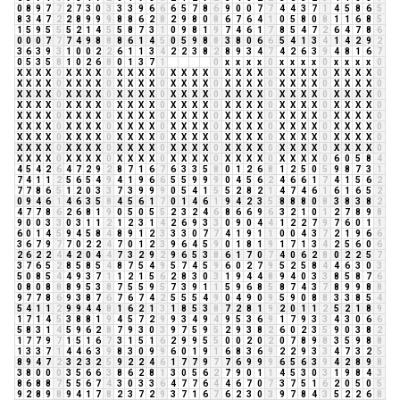
0
8
9
7
7
2
7
3
0
3
3
3
9
6
6
6
5
7
8
6
9
0
0
7
7
4
4
3
7
1
4
5
8
6
5
8
3
4
7
2
2
8
9
9
9
8
8
6
2
8
2
9
8
0
8
6
7
6
4
1
0
5
8
0
8
1
1
6
8
5
1
5
9
5
5
5
2
1
4
5
5
8
7
3
1
0
9
8
1
9
7
4
6
1
7
8
5
4
7
2
6
4
7
8
6
0
0
0
7
7
7
4
9
8
8
8
6
1
4
5
0
5
9
8
8
3
8
0
6
6
5
4
1
3
4
1
4
2
9
2
3
6
3
9
3
1
0
0
2
2
6
1
1
3
4
2
2
3
8
2
8
9
3
4
7
4
2
6
3
9
4
8
1
6
7
0
5
3
5
8
1
0
2
6
8
0
1
3
7
1
0
x
x
x
x
0
x
x
x
x
0
x
x
x
x
0
X
X
X
X
0
X
X
X
X
0
X
X
X
X
0
X
X
X
X
0
X
X
X
X
0
X
X
X
X
0
X
X
X
X
0
X
X
X
X
0
X
X
X
X
0
X
X
X
X
0
X
X
X
X
0
X
X
X
X
0
X
X
X
X
0
X
X
X
X
0
X
X
X
X
0
X
X
X
X
0
X
X
X
X
0
X
X
X
X
0
X
X
X
X
0
X
X
X
X
0
X
X
X
X
0
X
X
X
X
0
X
X
X
X
0
X
X
X
X
0
X
X
X
X
0
X
X
X
X
0
X
X
X
X
0
X
X
X
X
0
X
X
X
X
0
X
X
X
X
0
X
X
X
X
0
X
X
X
X
0
X
X
X
X
0
X
X
X
X
0
X
X
X
X
0
X
X
X
X
0
X
X
X
X
0
X
X
X
X
0
X
X
X
X
0
X
X
X
X
0
X
X
X
X
0
X
X
X
X
0
X
X
X
X
0
X
X
X
X
0
X
X
X
X
0
X
X
X
X
0
X
X
X
X
0
X
X
X
X
0
X
X
X
X
0
X
X
X
X
0
X
X
X
X
0
X
X
X
X
0
X
X
X
X
0
X
X
X
X
0
X
X
X
X
0
X
X
X
X
0
X
X
X
X
0
X
X
X
X
0
X
X
X
X
0
X
X
X
X
0
X
X
X
X
0
X
X
X
X
0
6
0
5
8
4
4
5
4
2
6
4
7
2
9
2
8
7
1
6
7
6
3
3
5
8
0
1
2
6
8
1
2
5
0
5
9
8
7
3
1
7
4
1
1
2
5
6
5
4
9
4
1
9
6
6
5
5
9
9
9
0
4
5
6
2
4
6
6
1
7
4
1
5
6
2
7
7
8
6
5
1
2
0
3
3
7
3
9
9
9
0
5
4
1
5
5
2
8
2
1
4
7
4
6
1
6
1
6
5
2
0
9
4
6
1
4
6
3
5
8
4
5
6
1
7
0
1
4
6
1
9
4
2
3
5
8
8
8
0
8
3
8
3
8
2
4
7
7
8
6
2
6
8
1
9
0
5
0
5
5
2
3
2
4
6
8
6
6
9
6
3
2
1
0
1
2
7
8
9
8
9
0
0
3
3
0
3
1
1
2
1
2
3
1
4
2
6
9
3
3
0
9
0
4
4
1
2
2
7
9
7
6
0
1
1
6
0
1
4
5
9
4
5
8
4
8
9
1
2
3
3
3
0
7
7
4
1
9
1
1
0
0
4
3
7
2
1
9
6
6
3
6
7
9
7
7
0
2
2
4
7
0
1
2
3
9
6
4
5
9
0
1
8
1
9
1
7
1
3
4
2
5
6
0
6
2
6
2
2
4
4
2
0
4
4
7
3
2
9
2
9
6
5
3
8
6
1
7
0
7
4
0
6
2
8
0
2
2
5
7
3
7
6
5
2
8
5
8
5
4
8
7
5
4
9
5
7
4
5
9
6
0
2
7
9
5
2
5
8
4
4
6
3
0
3
5
0
8
5
4
4
9
3
7
1
1
2
1
5
6
2
8
3
0
3
1
9
4
4
8
9
4
0
3
3
8
5
8
7
6
0
8
0
8
8
8
9
5
3
8
7
5
5
9
5
7
3
9
1
1
5
9
6
8
5
8
7
4
3
7
8
9
9
8
8
9
7
7
8
6
9
3
8
7
6
7
6
7
4
2
5
5
5
4
9
0
4
9
0
9
5
9
0
8
8
3
3
8
5
4
5
4
1
1
2
9
9
4
4
8
1
6
2
1
3
1
8
5
3
8
7
2
8
1
9
2
0
1
1
2
5
2
1
8
9
1
7
1
4
5
3
8
8
1
9
4
5
7
2
9
9
3
4
9
4
9
5
3
6
9
1
7
9
3
3
4
3
0
6
6
5
8
3
1
4
5
9
6
2
8
7
9
3
0
3
9
7
5
9
5
2
9
3
8
2
6
0
2
3
5
9
0
3
8
2
1
7
7
9
7
1
5
1
6
7
3
1
5
1
6
2
9
9
5
5
0
0
2
0
2
0
7
8
9
8
3
5
9
8
8
1
3
3
7
1
4
4
6
3
9
8
3
0
9
9
6
0
1
9
1
6
8
3
6
9
2
2
9
3
3
4
7
3
2
5
8
9
4
7
2
3
2
3
2
5
9
2
2
4
6
1
7
7
9
7
7
6
9
9
9
6
5
6
3
9
4
2
8
9
8
3
8
0
0
0
3
5
6
6
3
8
6
2
8
1
3
0
5
6
2
7
9
0
1
1
4
5
3
0
3
1
9
8
4
3
8
6
8
8
7
5
5
6
7
4
3
0
3
3
6
4
7
7
6
4
4
6
7
0
7
3
7
5
1
6
2
0
5
0
5
9
2
8
9
8
9
4
1
7
8
2
3
7
2
9
3
7
1
6
7
6
2
3
0
3
9
7
8
4
3
5
2
2
6
8