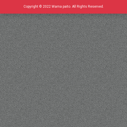
Copyright © 2022 Warna paito. All Rights Reserved.