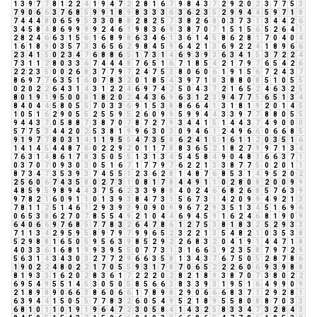
1
3
9
7
7
8
1
2
2
4
1
9
4
7
2
2
8
1
6
7
9
8
4
3
7
2
9
2
0
2
3
7
7
5
3
7
9
0
6
6
3
7
6
8
5
9
9
1
8
9
8
3
3
3
6
3
6
2
3
5
2
9
9
4
4
5
9
7
1
8
7
4
4
4
8
0
6
5
9
5
3
3
0
8
8
2
8
2
5
7
3
8
2
6
8
0
3
7
3
1
3
4
4
2
6
3
4
5
8
4
8
6
9
9
9
9
2
4
6
1
9
8
3
6
9
3
8
7
0
7
1
5
1
5
6
5
2
6
4
1
2
8
2
4
6
6
3
1
5
6
1
6
8
9
8
6
3
4
6
1
3
6
1
4
5
8
6
2
8
1
7
0
4
0
4
1
6
1
8
9
0
3
5
7
3
3
6
5
6
2
9
8
4
5
9
6
4
2
1
3
6
9
2
2
4
1
8
9
6
6
2
3
4
1
5
0
2
3
4
7
6
8
8
6
5
1
7
3
1
4
6
9
3
9
3
6
3
4
1
5
3
7
2
2
4
7
3
1
1
2
8
0
3
3
6
7
4
4
4
8
7
6
5
1
6
7
1
8
5
4
2
1
7
9
7
6
5
4
2
6
2
2
2
3
5
0
0
2
6
8
3
7
7
9
7
2
4
7
5
3
8
0
6
0
6
1
9
1
5
6
7
2
4
3
7
8
6
9
7
7
6
3
5
1
6
0
7
8
3
2
0
1
8
5
4
3
9
7
1
8
3
8
8
0
8
5
1
0
5
5
0
2
0
2
2
6
4
3
1
4
3
1
2
2
4
6
9
7
4
2
5
0
4
3
7
2
1
6
5
2
4
6
3
2
5
8
0
1
9
1
9
5
0
0
0
1
8
2
0
2
4
4
3
6
9
6
3
1
2
3
9
4
7
7
5
6
5
1
3
4
8
4
0
4
4
5
8
0
5
5
7
0
3
3
6
9
1
5
3
8
8
6
6
4
1
3
1
8
1
9
2
0
1
4
5
1
0
5
1
6
2
9
0
5
5
2
5
5
9
5
2
6
0
9
9
5
9
9
4
4
3
3
9
7
7
8
8
0
5
5
9
4
4
3
7
0
5
8
8
7
3
8
7
0
7
8
7
2
7
9
3
4
4
1
5
1
4
4
3
7
4
9
0
0
0
5
7
7
5
3
4
4
2
0
2
5
3
8
1
9
9
6
3
0
3
0
9
4
6
1
2
4
9
6
6
0
6
6
8
5
9
1
9
7
7
8
0
3
1
4
1
1
9
5
5
4
7
3
5
8
6
2
4
1
5
1
6
1
1
2
0
3
5
1
6
1
4
1
4
5
4
4
8
7
6
0
2
2
9
2
0
1
1
7
8
8
3
6
5
2
1
8
2
7
9
9
7
1
3
4
7
6
3
1
4
8
6
1
7
8
3
5
0
5
5
1
3
1
3
4
5
4
5
8
4
9
0
4
8
3
6
6
3
7
1
0
3
7
0
7
0
9
3
0
3
0
5
1
6
7
1
7
7
9
7
6
2
2
1
3
3
8
7
7
5
0
2
0
1
1
8
7
3
4
7
3
5
3
9
3
7
4
5
5
1
2
3
6
2
8
1
4
8
7
6
8
5
3
1
4
9
5
2
0
2
2
5
6
0
6
7
4
3
5
8
0
2
7
3
1
0
8
1
7
8
4
4
9
1
1
0
2
8
0
8
2
0
0
9
9
4
8
5
9
5
9
8
9
4
4
3
7
5
6
2
3
3
9
8
8
4
0
2
4
6
6
8
2
6
8
5
7
6
3
9
9
7
8
2
1
6
0
9
1
1
0
1
3
9
3
8
4
7
3
1
5
6
7
3
1
4
2
0
9
9
4
9
2
1
3
7
8
1
1
2
5
1
4
6
1
2
9
3
9
3
9
0
9
0
9
9
6
7
2
9
3
5
1
3
4
5
1
6
9
6
0
6
5
3
8
6
2
7
0
7
8
5
5
4
9
2
1
0
4
4
6
9
4
5
9
1
6
2
4
6
8
1
9
0
9
6
4
0
6
6
9
7
6
8
5
7
7
8
3
2
6
4
7
8
6
1
2
7
5
3
8
1
8
3
2
5
2
9
3
3
7
1
1
3
4
2
9
5
9
5
8
9
7
9
7
9
9
6
5
2
3
2
2
1
3
5
4
8
2
1
0
3
5
3
8
5
2
9
8
8
1
6
5
0
5
9
5
6
3
9
8
5
2
9
2
2
6
8
3
2
0
4
1
9
1
4
4
7
1
8
4
0
3
3
6
1
6
8
1
9
9
3
9
5
5
0
7
7
3
1
3
1
6
6
3
9
2
3
5
8
7
9
7
2
9
5
6
3
1
4
3
4
3
0
3
2
7
7
2
9
6
6
3
5
8
1
3
4
3
7
6
7
5
0
5
2
8
7
8
6
1
9
0
2
2
4
8
0
2
2
1
7
0
5
5
9
3
1
7
8
7
0
6
5
2
2
2
6
0
6
9
3
9
8
8
8
1
9
3
3
1
6
2
0
2
8
3
6
1
7
2
2
2
0
2
8
2
1
8
9
3
8
7
0
7
3
8
0
2
2
6
9
5
4
9
5
5
1
4
5
3
0
5
0
5
8
5
6
6
3
8
3
3
9
3
1
9
5
1
6
4
9
9
0
9
2
1
8
9
8
9
0
6
6
3
8
6
0
6
6
1
7
8
9
8
2
9
0
6
6
6
8
3
7
1
2
9
2
8
1
6
3
9
4
4
1
5
0
5
5
7
7
8
3
2
6
0
5
4
9
5
2
1
8
9
5
5
8
0
8
8
7
0
3
3
6
8
1
0
1
1
0
1
9
1
9
6
4
7
2
3
0
5
8
4
1
4
3
2
5
8
3
3
4
7
3
2
8
4
3