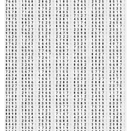
7
6
4
5
9
1
9
6
8
5
2
8
6
2
8
6
1
8
0
8
6
7
6
5
2
2
9
2
5
7
8
5
1
6
7
3
1
6
1
7
4
0
4
4
8
4
3
5
7
3
1
6
0
6
6
5
8
4
5
9
2
9
1
0
1
4
9
7
1
8
2
9
4
9
4
1
8
1
0
1
9
7
0
2
2
3
3
1
2
3
0
5
4
3
7
1
5
0
9
9
9
5
3
3
6
5
5
7
8
6
7
1
4
0
4
5
3
9
3
3
7
8
0
5
5
3
4
0
1
1
5
2
3
2
5
3
0
1
9
1
1
9
0
3
3
1
0
8
6
5
6
2
9
8
8
9
4
2
6
8
7
1
2
7
9
8
2
4
5
9
5
6
4
9
4
7
8
7
5
3
9
6
5
9
5
5
4
9
7
7
5
3
8
1
9
4
5
8
4
3
0
3
9
9
9
1
4
2
4
6
0
7
5
4
9
8
8
3
7
1
7
5
2
0
2
5
8
6
6
3
0
1
7
4
2
4
6
4
5
9
2
6
5
6
2
3
9
5
0
5
2
7
3
0
3
2
5
3
7
1
8
0
5
5
1
9
7
6
7
4
3
5
6
9
6
8
5
1
7
8
2
8
6
6
3
5
6
2
7
9
5
5
2
4
6
3
7
9
0
9
2
3
8
9
8
2
7
9
8
8
2
0
5
1
6
9
7
8
3
2
9
6
5
2
7
2
1
2
0
2
2
4
7
9
7
9
3
9
8
8
0
5
7
1
8
3
1
3
7
1
1
6
2
6
8
1
4
6
3
9
3
6
0
1
1
2
3
2
2
4
6
8
6
6
3
8
0
9
1
1
6
0
0
0
0
9
2
3
2
5
1
2
7
2
9
7
8
7
5
3
5
7
9
8
8
9
0
3
7
1
1
0
9
3
3
2
4
5
9
5
3
7
6
2
8
1
0
4
3
7
5
6
4
5
9
6
3
9
6
6
2
3
2
9
2
0
5
8
8
7
4
0
7
3
1
8
7
6
0
6
6
6
9
1
1
6
8
9
3
3
4
6
0
1
1
7
2
0
5
5
4
3
0
8
8
9
1
5
3
8
1
1
8
4
3
9
5
9
6
6
7
7
4
6
1
0
6
8
7
6
9
1
1
0
1
1
4
5
0
5
0
5
6
0
6
6
4
0
5
5
6
2
4
2
6
5
9
1
7
8
6
5
0
4
4
7
8
0
1
1
8
4
2
7
9
6
5
9
3
3
5
2
9
6
6
6
1
2
5
7
7
2
6
1
7
4
1
3
1
4
4
5
6
0
6
8
0
8
5
4
0
5
7
2
9
9
9
3
2
5
3
5
9
7
7
3
0
1
1
2
5
1
5
7
3
4
4
5
6
2
3
8
2
3
5
1
5
8
4
3
8
1
4
6
1
3
2
6
9
6
3
6
0
8
8
8
8
0
4
4
8
6
8
2
1
4
9
8
9
8
6
6
8
7
6
8
0
6
9
6
0
2
4
3
7
3
4
7
7
5
3
7
1
3
4
3
0
2
8
1
0
4
3
2
5
1
5
1
3
4
7
2
4
9
4
5
6
7
9
7
1
7
8
9
8
3
1
5
5
1
1
1
4
3
7
5
7
7
6
4
2
2
9
8
8
4
6
3
4
7
6
8
8
0
8
4
4
9
3
3
2
5
6
4
1
9
2
9
0
9
2
9
3
0
3
6
5
5
3
8
4
5
2
8
1
8
4
9
1
1
1
6
6
1
7
5
4
6
3
9
4
0
2
0
2
2
1
2
7
9
4
9
7
1
8
0
0
0
4
4
5
9
8
6
5
4
0
0
2
2
2
2
8
0
8
8
0
1
2
3
0
8
8
4
3
7
7
6
2
8
0
0
2
7
9
0
4
4
5
9
1
3
3
4
7
0
8
8
3
2
9
2
0
8
8
3
9
1
4
5
3
3
7
5
3
2
2
5
2
7
4
3
7
0
7
4
3
3
4
7
0
8
8
0
8
2
2
6
6
3
6
2
1
8
9
0
0
1
9
1
5
0
0
1
1
2
9
1
6
7
2
9
6
6
3
7
0
1
7
8
8
6
8
2
1
9
5
5
7
3
1
1
7
4
2
7
1
0
8
8
9
9
6
0
6
3
5
0
6
6
9
4
9
7
7
4
9
1
2
3
2
4
9
5
5
4
3
7
8
6
4
2
0
9
9
1
2
9
0
9
6
7
4
4
8
8
5
6
0
6
9
2
7
0
7
9
4
9
9
9
1
8
6
5
2
7
1
9
1
1
3
8
3
5
8
8
3
9
9
9
5
6
9
9
9
5
9
8
9
8
0
9
1
9
1
0
3
3
7
1
2
5
9
2
2
5
3
1
6
7
2
0
4
6
1
3
3
7
7
5
3
5
2
4
6
7
5
7
0
7
8
8
0
1
1
8
5
5
0
5
3
8
0
3
3
5
7
2
1
3
4
2
4
0
4
9
7
1
6
7
6
5
4
6
1
9
2
0
1
1
8
8
9
8
8
1
9
0
8
8
9
0
2
3
5
7
1
4
7
2
6
3
1
3
4
3
0
9
4
4
0
6
2
6
8
2
8
8
3
2
9
3
2
4
6
6
4
3
8
2
1
9
5
9
5
4
2
4
4
8
4
0
3
7
1
1
2
8
2
1
5
3
1
3
4
2
0
4
9
4
7
0
7
6
4
3
6
8
4
3
4
3
1
9
1
7
8
4
1
5
2
0
6
7
4
8
4
4
0
4
5
0
1
7
8
2
5
5
9
5
1
0
4
2
6
2
5
1
2
3
3
9
3
6
9
2
0
8
6
5
5
7
2
1
3
9
3
5
6
2
1
7
3
2
5
6
9
1
9
1
3
5
4
6
1
4
5
3
1
4
6
6
4
3
7