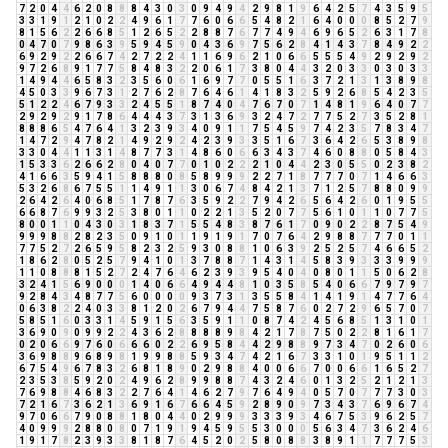
7
2
0
4
4
6
2
0
8
8
8
4
3
0
3
0
9
4
9
4
2
9
8
1
9
6
4
2
5
7
4
3
5
9
5
3
3
1
9
1
2
1
0
2
2
4
9
6
1
7
7
6
0
6
6
5
4
8
2
1
6
4
0
0
0
8
5
2
7
9
8
1
5
6
2
2
6
6
8
5
1
2
6
5
2
2
8
8
7
6
7
7
4
9
4
6
9
6
5
2
6
3
1
7
8
0
4
7
0
7
9
8
6
3
9
5
9
4
5
9
0
4
3
6
9
7
5
6
2
8
4
1
4
3
7
8
4
9
2
2
6
9
2
9
2
2
6
6
7
4
2
7
2
2
4
1
1
6
9
6
2
1
0
6
6
5
5
5
4
9
2
9
2
9
2
9
7
2
6
8
9
1
7
7
5
8
4
8
3
2
2
0
6
1
7
3
8
0
4
4
3
2
0
3
3
0
3
0
3
3
1
4
9
4
4
6
5
8
3
2
3
5
6
0
6
1
6
9
7
7
0
5
5
1
6
3
7
2
1
3
1
3
8
9
8
4
5
0
3
3
9
6
7
3
1
2
7
6
2
8
7
6
4
6
1
4
1
8
3
2
5
9
2
6
8
5
4
2
3
5
5
1
2
2
4
6
7
9
3
3
2
4
5
5
1
8
7
4
0
4
7
6
7
0
7
1
4
8
1
9
6
4
0
7
7
2
9
2
9
2
9
1
7
8
6
4
4
4
3
7
3
1
3
6
9
3
2
4
7
2
7
7
5
2
7
3
5
2
8
1
8
8
8
6
5
4
7
6
4
1
3
2
3
9
3
4
0
9
1
1
7
5
4
5
9
7
4
2
3
5
7
8
3
4
7
1
4
7
2
9
4
7
8
2
1
4
9
2
9
2
4
2
3
9
3
3
5
1
6
7
3
6
4
2
6
5
3
8
9
8
3
3
0
4
4
1
1
3
1
4
8
7
7
3
1
4
8
6
0
6
6
3
4
3
7
4
6
0
8
8
0
5
8
4
3
1
5
3
3
6
2
6
6
2
8
0
4
0
7
7
0
1
0
2
2
2
1
0
4
4
2
3
0
5
5
0
2
3
8
2
4
1
6
6
3
5
9
4
1
5
8
8
8
0
8
5
8
9
9
9
2
2
7
1
8
7
7
7
0
7
1
4
6
6
3
5
3
2
6
8
6
7
5
5
1
1
4
9
1
1
3
0
6
7
4
8
4
2
1
3
7
1
2
5
7
8
8
0
9
9
2
6
4
2
6
4
0
6
8
5
1
7
8
7
6
3
5
9
2
2
7
9
4
2
6
5
6
4
2
6
0
1
9
5
5
6
6
8
7
6
9
9
3
2
5
3
8
0
1
1
0
2
2
1
3
5
2
0
7
7
5
6
1
0
1
1
0
7
7
5
8
0
0
1
1
0
4
3
0
3
1
8
3
7
1
5
5
4
8
3
8
7
6
1
7
0
9
0
2
2
8
7
5
4
9
9
9
9
8
8
2
8
2
3
5
0
9
1
0
1
1
9
1
9
1
7
0
7
6
4
2
9
8
8
7
7
7
0
1
1
7
7
5
2
7
2
6
5
9
5
8
2
3
2
5
9
3
0
8
8
1
0
6
3
9
2
5
2
5
7
4
6
6
5
2
1
8
6
2
8
0
5
2
5
7
9
4
1
0
1
3
7
8
8
7
1
4
3
1
4
5
8
3
9
3
3
3
9
9
9
1
1
0
8
8
8
1
5
2
7
2
4
7
6
4
6
2
3
9
3
9
5
4
0
4
0
8
0
1
1
5
0
6
2
8
3
2
4
1
5
6
9
0
0
0
1
4
0
6
6
4
9
4
4
8
1
0
3
5
8
5
4
0
6
6
7
9
7
9
7
9
2
8
4
3
4
8
7
7
5
6
0
0
0
0
9
3
7
3
1
3
5
5
8
4
1
4
1
9
1
4
7
7
6
4
0
6
3
8
2
2
4
0
3
3
8
1
2
0
2
6
7
9
4
4
7
5
8
7
6
0
2
7
2
9
6
5
7
0
7
5
8
5
1
6
0
3
3
1
4
5
9
1
5
6
3
5
9
1
1
0
8
7
4
2
4
5
6
8
5
1
3
1
0
1
3
6
9
0
9
0
9
9
2
2
4
3
6
2
8
8
8
8
9
8
4
2
1
7
8
7
5
0
2
2
8
1
6
1
7
0
2
0
6
6
9
7
6
0
6
6
6
0
2
2
6
9
5
8
4
4
2
9
8
8
9
7
3
4
7
0
2
6
0
6
3
6
9
8
8
9
6
8
9
8
1
9
9
8
8
5
9
3
4
7
4
2
1
6
7
3
3
1
0
1
9
5
1
1
2
6
7
5
4
9
6
7
8
3
2
6
8
1
8
9
0
2
9
8
8
4
0
0
6
6
7
0
0
6
6
1
6
5
2
7
2
3
5
3
8
5
9
2
0
2
4
9
6
2
8
9
9
8
8
7
4
3
2
4
6
0
1
3
2
5
2
1
2
1
3
7
6
9
8
8
4
6
8
3
2
2
7
6
4
1
4
6
2
7
9
7
6
4
9
4
0
5
7
0
7
7
7
3
0
3
7
2
1
6
7
3
6
2
1
3
6
9
1
6
7
6
6
4
5
9
2
8
9
0
9
7
3
4
3
7
6
9
6
7
4
9
7
0
6
6
7
9
0
8
8
1
8
0
4
4
0
2
9
9
9
3
3
3
9
3
4
6
7
5
3
9
6
2
5
7
4
0
9
9
9
2
8
8
0
8
0
7
1
9
1
9
4
5
9
5
5
3
0
0
0
5
6
3
4
7
3
6
2
4
6
1
9
1
7
8
2
3
9
3
3
8
1
8
7
6
4
5
2
0
2
5
8
0
8
8
3
8
9
1
1
7
7
7
5
3