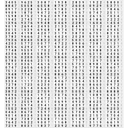
3
4
0
5
5
9
6
2
5
7
3
0
8
7
6
1
9
3
8
2
2
8
3
9
3
1
9
2
2
4
5
8
0
0
0
8
8
4
7
2
5
0
5
8
4
6
5
5
8
4
8
7
9
7
7
2
6
0
4
4
0
9
2
9
2
5
3
7
1
8
0
9
1
7
8
3
2
2
8
1
5
5
4
0
4
9
1
8
3
2
1
3
0
7
7
1
5
0
1
1
7
8
4
6
1
9
9
0
9
9
1
8
7
0
7
9
4
7
2
9
6
7
4
9
4
1
3
6
7
4
0
7
4
7
2
2
5
1
1
2
1
5
9
8
8
0
7
5
2
7
1
9
6
2
8
0
9
7
8
6
9
6
3
0
3
2
6
1
5
6
7
0
3
4
7
1
9
4
3
7
2
7
4
3
7
7
3
4
0
4
0
1
0
3
3
0
9
3
5
8
4
1
8
6
5
2
2
2
2
4
1
3
9
6
6
9
3
7
6
4
9
9
4
8
3
0
4
6
9
6
2
2
8
3
2
1
6
0
4
4
1
4
5
4
9
9
0
1
9
1
2
6
9
4
4
2
4
9
5
5
2
1
3
3
6
8
4
9
1
1
1
2
1
2
3
4
3
4
7
2
3
0
1
5
6
1
0
3
9
3
6
9
6
8
5
1
8
7
4
2
5
7
9
8
8
1
5
9
0
9
4
9
4
5
9
3
0
4
9
4
4
1
9
8
8
4
2
0
7
7
3
1
7
9
7
3
8
7
0
7
6
7
5
1
6
8
3
1
0
1
3
7
8
3
2
9
6
6
6
3
2
1
9
6
6
4
4
2
4
6
2
0
2
8
1
5
5
9
9
9
2
1
0
5
5
7
9
3
6
9
8
0
4
0
4
5
8
3
2
5
0
2
7
7
5
5
0
3
1
4
4
6
0
7
7
9
0
2
7
9
4
2
0
3
3
5
7
7
2
9
0
0
7
7
5
4
7
2
2
4
8
9
0
6
6
7
3
8
1
9
3
1
3
1
4
3
8
5
6
2
6
2
9
2
2
7
4
9
7
7
5
8
2
2
4
3
9
8
8
7
9
3
1
3
4
4
5
3
7
1
7
7
4
8
3
9
5
5
9
5
1
7
0
2
2
4
1
9
7
7
4
4
3
1
4
5
9
8
8
7
3
3
4
5
9
4
3
0
6
6
4
8
0
4
4
5
8
0
5
5
7
5
4
0
4
1
7
9
0
9
6
3
1
0
1
4
4
0
6
6
5
3
1
6
7
0
2
0
0
0
5
6
7
9
7
5
8
6
0
6
4
6
9
1
1
7
2
1
3
4
8
3
3
8
2
0
7
8
0
8
8
4
6
6
3
2
3
1
5
6
7
2
1
9
1
7
7
7
3
1
1
3
9
7
7
5
5
8
9
8
7
8
1
2
3
0
3
6
1
7
4
6
1
6
7
6
9
3
5
8
5
7
3
3
6
8
9
8
1
9
8
7
4
0
4
0
7
4
7
2
2
6
5
6
2
4
6
3
0
3
8
4
7
8
6
7
0
7
7
5
7
7
8
4
3
0
6
0
7
7
7
5
1
3
4
0
8
4
9
4
9
7
0
3
3
6
0
1
8
9
8
3
7
5
3
9
3
9
8
8
2
0
2
1
3
1
9
4
8
3
7
7
4
7
2
1
7
4
3
7
8
8
6
3
9
5
3
1
3
4
4
9
3
0
3
4
2
2
9
2
2
8
9
0
9
3
1
1
3
4
7
9
6
6
3
6
1
7
2
9
0
3
6
2
8
9
8
8
5
4
6
1
2
0
2
3
3
3
4
7
1
1
1
7
8
3
3
2
4
6
4
4
6
7
4
9
9
5
4
9
5
5
3
3
6
2
4
2
8
1
7
2
7
8
6
1
7
2
3
5
6
2
3
0
3
4
0
8
1
9
1
2
9
6
6
8
6
6
0
6
0
9
7
2
9
2
8
9
2
2
3
5
1
4
5
0
6
6
3
9
2
4
9
0
9
0
7
2
5
7
2
5
5
3
8
1
4
5
5
1
3
8
7
2
9
0
5
8
2
1
2
7
5
9
5
7
9
0
7
7
5
0
5
8
4
8
7
4
5
9
8
8
8
8
7
9
0
9
6
6
5
0
3
4
7
1
9
7
4
2
3
0
7
6
4
9
0
7
5
3
1
0
8
9
8
6
4
0
7
7
5
4
3
5
8
7
2
6
3
9
4
4
7
2
9
1
9
1
5
6
0
6
5
2
7
1
1
7
0
7
8
5
0
7
7
9
5
1
3
4
2
5
5
9
5
8
4
1
1
2
0
6
9
9
9
4
9
3
0
3
8
4
2
5
7
7
0
4
6
1
2
3
7
3
1
5
9
7
4
2
2
9
4
1
5
0
7
8
2
1
4
2
9
7
7
8
2
0
7
7
6
7
5
3
8
1
5
5
2
7
8
6
1
3
4
7
2
4
4
8
3
3
0
4
4
0
1
4
2
6
1
6
0
9
9
9
2
5
3
8
0
4
6
3
9
8
6
7
0
7
9
5
9
7
7
0
3
3
3
6
5
7
0
8
8
1
8
9
9
9
7
0
0
4
4
9
0
1
4
5
8
0
3
4
7
3
5
9
0
9
5
4
6
9
6
8
0
5
0
5
2
1
5
7
3
5
7
0
4
4
7
1
8
2
1
7
3
8
7
6
8
5
0
8
8
7
1
0
5
5
5
1
4
9
4
3
8
7
2
9
1
2
9
3
3
7
6
4
2
6
9
5
2
2
4
9
0
0
7
7
1
1
6
8
5
7
1
5
7
3
3
1
1
9
1
6
6
1
9
1
7
2
1
9
1
8
0
3
1
4
1
8
3
7
1
2
3
9
2
2
9
6
5
5
1
9
7
7
6
4
1
9
8
9
8