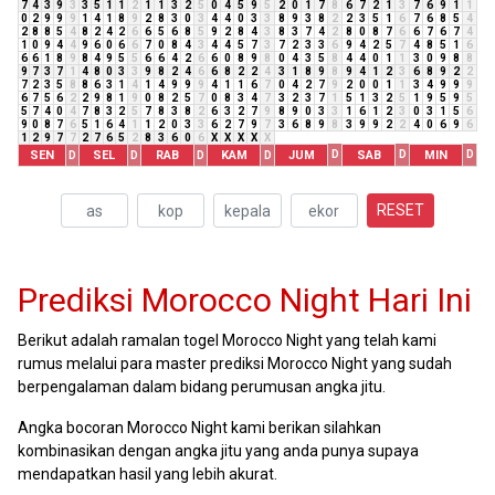
7
4
3
9
3
3
5
1
1
2
1
1
3
2
5
0
4
5
9
5
2
0
1
7
8
6
7
2
1
3
7
6
9
1
1
0
2
9
9
9
1
4
1
8
9
2
8
3
0
3
4
4
0
3
3
8
9
3
8
2
2
3
5
1
6
7
6
8
5
4
2
8
8
5
4
8
2
4
2
6
6
5
6
8
5
9
2
8
4
3
8
3
7
4
2
8
0
8
7
6
6
7
6
7
4
1
0
9
4
4
9
6
0
6
6
7
0
8
4
3
4
4
5
7
3
7
2
3
3
6
9
4
2
5
7
4
8
5
1
6
6
6
1
8
9
8
4
9
5
5
6
6
4
2
6
6
0
8
9
8
0
4
3
5
8
4
4
0
1
1
3
0
9
8
8
9
7
3
7
1
4
8
0
3
3
9
8
2
4
6
6
8
2
2
4
3
1
8
9
8
9
4
1
2
3
6
8
9
2
2
7
2
3
5
8
8
6
3
1
4
1
4
9
9
9
4
1
1
6
7
0
4
2
7
9
2
0
0
1
1
3
4
9
9
9
6
7
5
6
2
2
9
8
1
9
0
8
2
5
7
0
8
3
4
7
3
2
3
7
1
5
1
3
2
5
1
9
5
9
5
5
7
4
0
4
7
8
3
2
5
7
8
3
8
2
6
3
2
7
9
8
9
0
3
3
1
6
1
2
3
0
3
1
5
6
9
0
8
7
6
5
1
6
4
1
1
2
0
3
3
6
2
7
9
7
3
6
8
9
8
3
9
9
2
2
4
0
6
9
6
1
2
9
7
7
2
7
6
5
2
8
3
6
0
6
X
X
X
X
X
SEN
SEL
RAB
KAM
JUM
D
SAB
D
MIN
D
D
D
D
D
RESET
Prediksi Morocco Night Hari Ini
Berikut adalah ramalan togel Morocco Night yang telah kami
rumus melalui para master prediksi Morocco Night yang sudah
berpengalaman dalam bidang perumusan angka jitu.
Angka bocoran Morocco Night kami berikan silahkan
kombinasikan dengan angka jitu yang anda punya supaya
mendapatkan hasil yang lebih akurat.