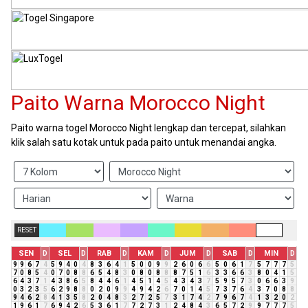
Paito Warna Morocco Night
Paito warna togel Morocco Night lengkap dan tercepat, silahkan
klik salah satu kotak untuk pada paito untuk menandai angka.
RESET
SEN
SEL
RAB
KAM
JUM
SAB
MIN
D
D
D
D
D
D
D
9
9
6
7
4
5
9
4
0
4
8
3
6
4
1
5
0
0
9
9
2
6
0
6
6
5
0
6
1
7
5
7
7
7
5
7
0
8
5
4
0
7
0
8
8
6
5
4
8
3
0
8
0
8
8
8
7
5
1
6
3
3
6
6
3
8
0
4
1
5
6
4
3
7
1
4
3
8
6
5
8
4
4
6
1
4
5
1
4
5
4
3
4
3
7
5
9
5
7
3
0
6
6
3
9
0
3
2
3
5
6
2
9
8
8
0
2
0
9
9
4
9
4
2
6
7
0
1
4
5
7
3
7
6
4
3
7
0
8
8
9
4
6
2
8
4
1
3
5
8
2
0
4
8
3
2
7
2
5
7
3
1
7
4
2
7
9
6
7
4
1
3
2
0
2
1
9
6
1
7
6
9
4
2
6
5
3
6
1
7
7
2
7
3
1
2
4
8
4
3
6
5
7
2
9
9
7
7
7
5