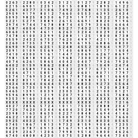
0
2
6
3
9
2
2
8
0
8
0
3
4
2
6
3
1
2
1
3
0
1
2
7
9
2
2
8
2
1
1
4
9
6
6
0
2
1
5
6
6
9
0
1
1
2
2
5
1
6
3
0
1
5
6
0
8
8
1
9
1
8
9
5
5
6
1
2
2
4
5
2
6
1
7
4
3
7
7
5
3
1
0
6
6
7
4
9
2
2
3
7
6
8
5
1
1
3
5
8
2
6
1
0
1
2
9
5
9
5
9
1
7
9
7
8
0
1
2
3
7
6
6
0
6
0
5
5
3
8
6
3
9
3
3
2
4
3
4
7
5
0
9
3
3
9
8
2
5
7
8
3
3
0
3
6
7
2
9
2
1
9
7
7
5
9
5
2
2
4
7
2
3
6
9
0
2
2
1
3
5
2
7
9
7
3
8
8
9
8
2
6
1
5
6
6
6
9
1
1
8
8
2
0
2
9
1
9
6
6
2
9
7
4
2
9
7
4
4
8
7
6
7
8
6
8
8
7
4
2
4
5
7
9
7
3
0
6
5
2
6
4
6
4
1
1
5
8
7
6
4
0
5
4
9
4
7
3
0
3
8
3
2
7
9
7
4
3
2
5
1
7
8
5
4
8
3
6
1
7
6
0
6
0
6
5
0
1
9
1
4
6
1
1
2
6
2
6
3
9
3
2
0
4
4
0
0
2
9
2
2
4
5
1
6
7
4
7
8
6
4
1
0
0
0
3
3
9
9
9
5
2
8
8
7
1
1
2
5
7
1
8
0
0
0
8
7
3
8
2
0
5
5
9
5
2
4
3
2
5
6
7
5
3
8
7
6
2
0
2
4
9
9
7
7
4
2
1
1
2
6
7
5
9
5
3
2
6
0
6
0
7
3
5
8
3
7
9
2
2
1
9
8
9
8
6
1
9
5
5
6
8
8
6
5
0
8
3
0
3
0
6
9
0
9
9
7
6
6
3
6
2
5
1
6
5
2
4
8
3
4
5
5
2
7
0
9
6
4
1
1
9
7
7
5
2
0
9
1
1
0
1
0
9
9
5
5
6
9
6
7
1
4
0
4
6
8
6
9
6
3
1
7
7
5
1
6
0
4
4
7
4
1
0
1
4
3
0
0
0
9
1
6
1
7
1
4
4
7
2
3
0
6
9
6
6
2
6
7
4
8
6
9
7
7
7
9
8
1
9
5
8
1
8
9
9
0
4
7
2
1
9
6
8
5
7
3
0
0
0
0
3
9
2
2
0
2
6
6
3
4
0
7
4
2
6
2
6
1
7
5
8
6
5
2
4
0
4
2
6
0
4
0
7
7
7
9
2
6
8
7
9
2
0
2
6
4
0
2
2
0
1
5
9
5
9
8
6
2
8
0
8
4
1
5
2
9
5
1
6
1
0
4
9
4
2
4
7
4
2
8
2
3
1
4
0
5
8
9
8
7
0
6
8
5
5
1
3
2
5
2
9
7
7
5
6
7
3
1
4
4
9
1
4
5
1
0
0
6
6
4
7
1
1
2
5
8
5
1
6
7
5
8
2
1
0
6
0
1
1
8
0
7
1
8
7
7
9
7
7
5
5
7
4
2
1
7
6
9
6
5
3
4
2
6
6
5
1
7
8
8
7
0
6
6
6
8
1
1
2
6
6
4
0
4
4
9
8
2
1
8
3
1
1
2
7
8
4
2
6
6
2
9
5
5
1
8
9
8
8
1
3
5
1
6
4
8
7
2
9
9
4
3
4
7
0
9
4
4
8
0
6
4
4
8
5
1
8
7
6
8
8
3
3
6
9
2
7
3
1
5
5
6
4
1
2
3
6
6
3
3
7
3
5
8
5
9
5
9
5
1
9
4
0
4
4
5
4
5
9
1
9
2
0
2
8
2
8
2
1
5
4
6
5
2
1
3
9
1
1
0
0
3
9
3
2
3
0
3
3
3
4
1
5
6
2
1
0
0
0
0
1
2
1
3
9
5
9
6
6
8
9
9
0
9
1
2
1
9
1
5
2
0
7
7
9
3
1
5
6
4
6
5
5
1
7
6
8
6
5
9
3
5
3
8
9
1
6
0
6
3
0
6
4
1
5
4
0
0
0
X
X
X
X
0
X
X
X
X
0
X
X
X
X
0
X
X
X
X
0
X
X
X
X
0
X
X
X
X
0
X
X
X
X
0
X
X
X
X
0
0
4
7
5
3
7
2
1
6
7
4
0
2
7
9
2
8
5
6
2
5
7
2
4
6
1
0
1
1
2
7
5
3
0
3
2
8
8
8
7
2
0
4
7
2
7
7
2
0
2
7
6
2
0
2
0
3
4
4
8
6
4
0
4
4
3
5
2
8
1
5
5
4
9
4
4
9
8
2
1
2
3
9
8
8
3
1
6
3
9
8
6
3
5
8
0
2
2
7
9
0
8
4
8
3
4
6
9
4
4
4
1
4
6
1
4
6
2
2
4
1
0
0
2
2
5
2
7
1
8
5
0
0
9
9
2
0
7
5
3
5
3
6
9
6
7
6
6
0
6
3
9
2
5
7
4
0
3
2
5
0
5
1
1
2
1
7
4
9
4
3
3
1
0
1
8
0
3
0
3
0
5
6
5
2
0
7
4
5
9
1
8
6
7
4
1
8
1
3
4
9
7
3
2
5
8
1
5
9
5
9
0
0
4
4
7
2
3
5
8
9
4
2
0
2
0
7
8
7
6
0
9
1
3
4
8
1
6
7
4
9
1
4
9
4
5
9
4
2
6
7
2
9
3
3
0
4
2
9
2
2
3
6
7
4
1
2
0
6
6
7
9
9
8
8
9
5
1
4
5
6
8
0
0
0
4
6
2
6
8
6
7
4
0
4
4
8
0
8
8
4
2
3
0
3
1
0
7
5
3
5
2
8
8
7
9
6
4
4
8
7
3
4
5
9