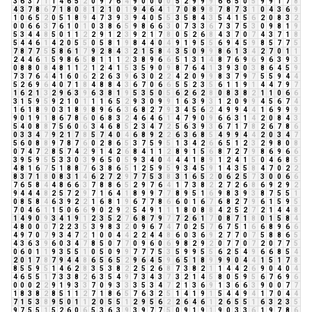
3
6
3
7
1
1
4
6
5
2
0
9
7
6
4
9
0
0
0
0
5
2
9
9
9
6
6
5
0
5
9
9
1
7
8
4
3
7
8
6
7
1
8
0
8
1
2
1
0
1
9
4
6
4
1
7
0
8
9
8
7
8
7
3
1
0
4
3
6
9
1
0
6
5
2
0
5
1
8
9
4
7
3
9
3
9
4
0
5
5
3
5
8
4
3
5
4
1
5
6
2
0
8
3
2
0
0
6
6
3
7
6
1
0
1
0
3
8
6
5
9
8
6
6
3
0
7
3
3
6
7
3
7
5
3
0
9
8
1
9
5
3
4
4
8
5
0
1
1
2
2
9
1
2
3
9
2
1
7
8
0
5
2
6
8
4
3
7
0
7
4
3
7
1
8
5
4
4
6
1
4
2
0
5
5
0
5
8
1
9
8
4
4
0
4
9
1
9
5
5
6
9
4
5
9
8
5
7
7
5
7
8
7
7
5
5
8
6
1
7
9
2
8
4
3
2
1
5
8
4
3
5
0
9
9
8
6
1
3
4
2
7
0
1
1
2
4
4
6
1
5
9
8
6
5
8
1
1
1
2
3
8
9
6
6
5
1
3
1
4
8
7
6
9
6
9
6
3
9
3
0
8
8
0
8
4
8
1
1
2
1
2
4
1
5
3
5
9
0
9
8
7
6
4
1
3
9
3
0
3
8
6
4
5
9
7
3
7
6
4
4
1
6
0
6
2
2
6
3
9
6
3
0
2
2
4
2
0
9
9
8
3
7
9
7
5
5
9
4
4
5
2
6
9
6
4
0
7
1
8
4
8
8
4
3
6
7
0
6
6
5
5
2
3
5
6
1
1
9
1
4
4
7
9
7
1
6
2
1
3
2
9
6
3
9
6
3
8
1
9
5
3
5
0
5
6
2
6
2
8
0
8
3
8
2
1
1
0
6
6
3
1
5
9
5
9
2
1
0
1
1
1
6
5
2
9
3
0
9
9
1
6
3
9
3
1
2
0
9
9
4
5
6
7
4
1
6
1
8
9
0
3
1
8
9
8
9
6
6
3
6
8
2
7
9
3
4
5
6
2
4
9
9
4
4
1
6
9
9
9
9
0
1
9
1
8
6
7
8
6
0
6
8
3
2
4
6
4
6
1
4
7
9
0
9
6
6
3
1
4
2
0
8
4
3
5
4
0
8
8
7
5
6
0
6
3
4
6
8
5
2
3
4
7
2
5
6
3
9
3
6
7
1
7
8
2
6
7
8
6
0
3
3
4
7
9
2
1
7
8
5
7
4
0
4
6
8
9
2
2
6
3
6
8
5
4
9
9
4
4
2
0
3
4
7
5
6
0
8
8
9
7
8
7
6
0
2
8
6
5
3
7
5
9
5
1
3
4
2
6
6
5
1
2
3
2
9
8
0
8
0
7
4
7
2
8
5
7
4
2
9
1
4
2
6
8
4
1
1
2
8
9
1
5
6
8
7
2
7
9
8
6
9
6
6
3
9
5
9
5
5
3
3
0
3
9
6
5
0
5
9
3
4
0
4
4
4
1
8
9
1
2
4
1
5
0
4
6
8
5
4
8
1
6
7
5
1
8
8
7
6
3
8
6
5
1
2
5
9
5
9
3
4
5
9
1
4
3
5
8
4
7
0
2
2
8
3
7
1
8
0
8
3
1
4
6
2
7
2
9
7
7
5
3
8
3
1
6
5
2
0
6
2
5
7
3
0
0
6
6
7
6
5
8
4
4
8
6
6
3
7
8
8
6
5
2
9
7
6
4
1
7
3
8
2
2
7
2
6
8
6
9
2
9
2
9
4
4
4
8
2
5
7
2
9
7
1
6
4
1
8
9
9
7
7
8
9
5
1
6
9
8
3
9
3
8
7
5
5
1
0
8
5
8
4
6
3
9
2
2
1
6
8
1
9
6
7
7
8
6
6
0
1
6
7
6
8
2
7
9
6
1
5
9
5
7
0
4
6
1
1
5
0
6
6
9
0
2
9
2
5
4
9
1
1
1
8
0
8
8
4
2
5
2
7
2
1
4
4
8
1
4
9
0
9
3
4
1
9
1
2
3
5
2
7
6
8
7
9
7
7
2
6
1
7
0
8
7
1
8
0
1
5
8
4
4
8
0
0
0
7
2
2
3
5
3
9
8
3
2
0
9
6
7
4
7
0
2
5
7
6
7
5
1
6
6
8
9
6
6
4
9
7
0
7
9
3
4
7
2
1
0
0
4
4
2
2
4
4
8
6
0
3
6
9
2
7
7
0
7
5
8
8
6
5
4
3
6
3
9
6
0
3
4
7
8
5
0
7
7
0
9
6
0
6
9
8
2
9
2
0
7
7
0
7
2
0
7
7
5
0
6
0
1
1
9
3
5
5
1
0
5
0
9
9
7
7
7
5
3
5
9
9
5
5
6
2
5
4
9
6
6
8
5
4
2
0
1
7
8
7
9
4
4
8
6
5
6
5
2
9
6
4
5
9
6
5
1
8
9
9
9
0
4
4
1
5
1
7
8
8
5
5
9
5
1
4
6
2
8
3
5
3
8
2
2
5
2
6
8
7
3
8
2
1
1
4
4
2
6
9
0
4
0
4
4
6
5
5
1
7
3
3
8
2
6
3
5
4
9
7
3
4
3
7
3
2
1
4
5
8
0
5
9
5
6
7
6
9
6
0
0
0
2
2
9
1
9
3
3
7
0
9
3
3
3
5
3
4
7
2
1
3
6
9
1
3
6
6
3
9
0
0
7
7
1
8
3
8
2
8
5
1
1
2
7
1
8
6
5
7
6
3
2
5
1
4
1
9
1
5
4
4
9
4
1
7
0
4
4
7
1
5
3
8
9
5
0
1
1
2
0
5
5
1
2
9
5
6
2
2
6
4
6
1
2
6
5
5
1
6
3
2
3
5
9
7
5
5
1
5
2
6
0
6
5
3
6
3
9
3
9
7
7
5
0
9
1
9
1
9
0
3
3
6
1
9
7
8
6