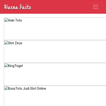
Warna Paito