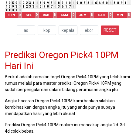
3
0
5
0
5
2
2
3
1
4
8
9
9
5
5
8
9
1
0
1
9
0
5
8
4
6
6
6
0
6
8
8
9
1
1
1
5
9
3
3
1
2
3
3
6
3
7
8
7
6
3
6
1
7
8
X
X
X
X
X
SEN
SEL
D
RAB
D
KAM
D
JUM
D
SAB
D
MIN
D
D
RESET
Prediksi Oregon Pick4 10PM
Hari Ini
Berikut adalah ramalan togel Oregon Pick4 10PM yang telah kami
rumus melalui para master prediksi Oregon Pick4 10PM yang
sudah berpengalaman dalam bidang perumusan angka jitu.
Angka bocoran Oregon Pick4 10PM kami berikan silahkan
kombinasikan dengan angka jitu yang anda punya supaya
mendapatkan hasil yang lebih akurat.
Prediksi Oregon Pick4 10PM malam ini mencakup angka 2d. 3d.
4d colok bebas.