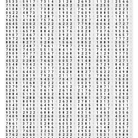
3
5
3
3
6
5
9
1
7
8
7
3
1
4
5
3
1
2
8
1
2
6
9
3
3
1
1
2
0
2
2
5
6
6
3
7
1
9
4
4
9
5
1
8
9
1
1
8
9
8
8
6
3
2
5
5
2
0
9
9
0
2
5
5
1
2
2
1
0
1
4
1
0
8
8
7
0
2
1
3
7
3
8
2
1
8
5
1
2
3
7
6
1
4
5
0
0
2
3
5
0
0
2
3
5
0
6
2
2
4
4
8
7
3
1
1
9
0
6
6
1
9
0
6
6
7
6
0
9
9
0
8
8
5
4
6
2
0
1
1
7
2
4
6
1
1
7
9
4
4
3
2
8
7
6
3
9
3
1
4
3
9
3
1
4
2
9
4
0
4
1
8
1
5
6
9
6
3
5
8
4
1
0
8
8
7
5
7
6
4
1
3
4
9
4
5
2
0
7
7
4
4
8
2
1
1
3
3
7
1
4
6
4
5
9
3
0
0
2
2
9
3
2
2
4
6
2
3
2
5
7
7
9
8
8
6
0
6
4
1
4
7
2
7
9
5
3
9
8
8
8
0
9
3
3
8
6
1
2
3
0
9
7
2
9
1
3
2
0
2
5
3
3
4
7
9
7
5
5
1
9
0
1
3
4
6
5
7
8
6
8
8
4
2
6
3
5
7
6
4
0
0
2
8
1
7
0
7
6
4
9
5
3
6
9
0
9
0
7
7
3
4
6
7
4
4
1
0
5
5
3
9
2
1
3
0
4
3
1
4
7
4
0
5
5
9
6
5
7
3
5
9
7
2
9
6
8
9
0
9
9
1
2
6
8
8
2
8
4
3
9
3
0
0
0
0
4
4
9
4
7
7
7
2
9
8
8
0
4
4
8
2
7
7
5
0
2
8
6
5
1
5
6
6
3
0
8
5
2
7
1
8
8
9
8
3
0
5
7
3
2
2
3
5
8
2
4
8
7
6
7
6
6
1
7
7
9
8
7
6
2
9
3
0
3
6
2
6
0
6
5
3
3
7
1
7
8
0
8
8
7
4
4
3
7
5
5
1
5
6
8
4
1
9
1
9
7
3
6
9
7
4
4
4
8
6
4
8
3
2
2
9
0
9
9
4
0
7
7
5
2
5
6
7
4
0
3
6
8
5
9
2
2
9
2
4
1
2
9
2
9
7
7
5
3
7
8
1
0
1
7
1
2
8
1
0
9
6
8
5
3
6
0
6
6
4
8
6
6
3
2
5
9
5
5
9
2
0
0
0
4
5
5
2
7
3
2
8
0
8
7
6
6
3
9
0
0
5
7
3
9
1
4
8
3
0
0
9
3
3
7
2
7
1
8
3
5
4
8
3
9
0
4
2
6
9
1
6
3
9
9
3
2
0
2
5
8
7
3
1
6
7
2
9
2
8
4
5
2
7
7
2
5
1
6
1
7
4
1
5
1
3
1
7
8
2
6
6
9
6
0
5
0
8
8
3
8
5
7
3
4
8
1
4
5
9
3
3
0
3
6
4
0
3
3
2
5
7
7
5
4
6
2
8
1
8
8
2
7
9
5
6
2
2
4
3
4
9
8
8
9
6
1
4
5
3
8
1
9
1
7
9
2
5
7
2
1
1
1
2
4
5
1
0
1
7
8
6
0
6
3
6
2
0
2
0
0
5
3
8
0
9
2
7
9
9
4
5
7
3
7
0
4
7
2
8
6
0
7
7
8
0
6
9
6
1
5
0
0
0
6
6
1
8
9
1
0
6
8
5
2
0
2
2
4
4
0
1
1
2
0
0
3
9
3
5
1
5
2
7
3
8
3
0
3
5
3
7
0
7
4
6
7
6
4
7
6
7
2
9
1
6
5
2
7
7
2
8
7
6
2
8
7
1
8
9
9
5
8
4
5
2
6
1
7
4
4
1
6
7
0
6
1
9
1
2
6
1
8
9
2
1
7
6
4
9
5
2
3
5
9
4
4
4
8
3
8
8
4
3
5
1
9
3
3
0
8
3
2
5
8
5
9
5
5
5
3
7
3
1
0
3
1
4
5
1
2
9
0
9
1
8
6
1
7
9
2
8
8
7
6
9
6
6
3
6
9
6
6
3
8
9
8
1
9
6
7
2
9
2
9
9
5
2
7
6
0
1
9
1
8
0
9
0
9
0
3
3
1
4
2
6
3
8
2
2
7
8
1
9
8
3
1
3
4
1
6
0
1
1
3
3
4
3
7
0
4
1
0
1
6
4
9
9
9
1
4
5
1
6
1
8
0
5
5
9
8
1
7
8
9
3
1
1
2
8
5
2
0
2
1
6
0
5
5
9
4
5
7
3
0
0
8
8
7
4
0
2
8
1
8
0
3
7
1
8
0
3
7
1
9
3
9
0
9
2
9
2
2
4
6
8
8
4
3
0
8
2
0
2
4
3
1
6
7
1
4
6
5
2
6
3
5
6
2
7
4
0
9
9
8
8
0
0
0
2
2
6
0
6
2
6
2
1
3
9
5
2
1
3
0
0
7
3
1
4
3
4
1
5
1
0
1
7
8
6
0
8
0
8
3
0
9
0
9
4
4
5
8
4
4
2
4
7
2
3
4
3
3
6
3
3
2
4
6
7
8
6
1
7
3
7
2
1
3
5
2
8
0
8
6
0
5
3
8
2
3
8
1
9
1
6
0
2
2
3
4
4
2
6
5
7
2
1
3
0
4
8
0
8
9
7
9
6
6
2
5
2
9
2
7
2
4
4
8
6
1
4
8
3
3
6
5
7
3
5
8
5
2
7
7
6
5
0
5
2
2
6
5
2
2
5
2
8
1
4
9
5
0
5
9
8
6
7
4
0
9
2
0
2
3
7
6
2
8
6
3
6
0
6
1
1
7
5
3
0
2
2
2
4
1
4
3
2
5
1
5
3
1
4
5
9
8
9
8