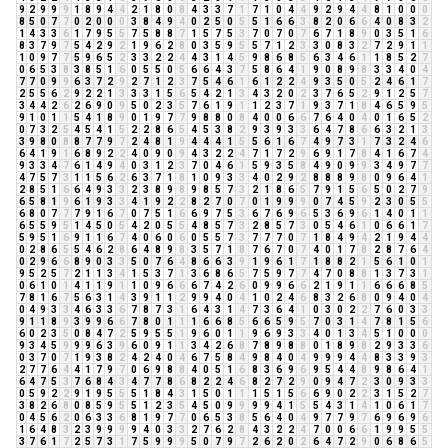
9
2
9
9
9
1
8
9
4
4
2
1
8
0
8
4
3
3
7
1
7
1
0
4
4
9
2
9
4
4
8
1
0
0
0
8
5
0
7
7
0
2
0
0
0
3
8
4
9
4
0
2
5
0
5
5
1
6
6
3
8
2
0
6
6
4
0
8
3
2
1
4
3
3
6
1
7
9
5
5
7
5
8
8
7
1
5
7
5
3
7
0
7
0
7
6
7
1
8
9
0
3
5
1
6
8
3
7
9
7
5
4
2
9
2
1
9
6
2
8
0
3
5
9
5
5
7
1
2
3
3
0
8
3
2
7
2
9
1
1
1
0
9
7
7
5
9
6
5
2
3
3
2
2
4
4
3
1
4
5
9
8
6
8
5
6
3
4
6
1
1
8
5
2
7
0
6
5
3
8
3
8
5
1
6
0
5
5
0
5
6
6
4
3
7
5
8
6
4
1
9
0
8
9
8
3
3
4
0
4
7
7
0
9
9
6
3
7
2
9
2
7
1
2
3
7
5
4
6
1
6
1
2
2
4
9
3
5
0
5
2
4
6
1
7
2
5
5
6
2
9
2
2
1
3
3
3
1
5
6
5
4
2
1
3
4
3
2
0
2
3
7
6
5
2
9
1
2
5
7
3
4
4
2
6
2
6
9
0
9
5
0
2
3
5
7
6
1
9
1
1
2
3
7
1
9
3
7
1
8
4
6
5
9
5
9
1
0
1
1
5
4
1
8
9
0
1
9
7
7
9
8
8
0
8
4
0
0
6
6
7
6
4
0
4
0
1
6
5
2
0
7
3
2
5
4
5
4
1
5
2
2
8
6
5
4
5
3
8
2
9
3
9
3
3
6
4
7
8
6
6
3
2
1
3
3
9
8
0
8
8
7
7
9
7
2
4
8
1
9
4
4
4
1
5
5
6
1
6
7
4
9
7
3
1
7
3
2
4
6
6
4
1
9
1
6
8
9
2
2
4
0
9
0
9
4
3
2
2
4
7
1
7
2
9
6
9
1
7
8
4
1
6
7
4
9
3
3
4
7
6
1
4
9
4
0
3
1
2
3
7
0
4
6
1
5
9
3
5
8
4
9
0
9
9
3
4
9
7
7
4
7
5
7
3
1
1
5
6
2
6
3
7
1
8
1
0
9
3
3
4
0
2
9
2
8
8
8
9
8
0
9
6
4
1
2
8
5
1
6
6
4
9
3
3
2
3
8
9
8
9
8
5
7
3
2
1
8
6
5
7
9
1
5
6
5
0
2
7
9
6
5
8
1
9
6
1
9
3
3
4
1
9
2
2
8
2
7
0
7
0
1
9
9
9
0
7
4
5
9
2
3
0
5
5
6
8
0
7
7
7
9
1
6
7
0
7
5
1
6
6
9
7
5
3
6
7
6
9
6
5
3
6
9
6
1
4
0
1
1
6
5
5
9
5
1
4
5
0
5
4
2
0
5
5
4
8
5
7
3
2
8
5
7
3
0
5
4
6
1
0
6
6
1
7
5
9
5
1
6
9
1
1
6
7
4
0
6
0
6
0
5
5
7
3
7
7
7
0
7
1
8
4
9
4
2
1
9
4
4
0
2
8
6
5
5
4
6
2
8
6
4
8
9
8
3
5
7
1
8
7
6
7
0
7
4
0
1
7
8
2
8
7
6
4
0
2
9
6
6
8
9
0
3
3
5
0
7
6
4
8
6
6
3
9
1
9
6
1
7
1
8
8
2
1
5
6
1
0
1
9
5
2
5
7
2
1
1
3
4
1
5
3
7
1
3
6
8
6
5
7
5
9
7
7
4
7
0
8
8
1
3
7
3
1
0
6
1
0
1
4
1
1
9
1
1
0
9
6
6
6
7
4
2
6
0
9
9
6
6
2
1
9
1
1
6
6
6
8
5
7
8
1
6
7
5
6
3
1
4
3
9
1
1
2
9
9
4
0
4
1
0
2
4
6
8
3
2
6
8
0
9
4
0
4
0
4
9
3
3
4
6
3
3
6
7
8
7
3
1
6
4
3
1
4
7
3
6
4
1
0
3
0
2
2
7
6
0
3
3
9
1
1
8
9
3
9
9
6
6
7
8
0
1
1
1
6
6
8
5
6
6
5
9
5
7
0
3
1
4
7
8
1
5
6
6
0
2
3
5
0
8
4
7
2
5
9
5
5
1
9
6
0
1
1
9
6
9
3
3
4
0
1
3
4
5
1
0
0
0
9
3
4
5
9
9
9
6
3
9
6
0
9
1
1
3
4
2
6
8
7
8
9
8
8
0
1
8
9
8
2
9
3
3
6
0
3
7
0
7
1
9
3
8
2
4
2
4
0
4
6
7
5
8
4
9
8
4
0
4
9
9
9
4
4
8
3
3
9
3
2
7
7
6
4
4
1
7
9
7
0
6
9
8
8
4
0
5
1
6
8
3
6
9
6
9
5
4
4
8
9
8
6
4
1
6
4
7
5
3
7
6
8
4
3
4
7
7
8
6
8
2
2
4
6
8
2
7
2
9
0
9
4
7
2
3
0
9
3
3
0
5
9
2
2
9
1
9
5
5
5
1
8
4
3
1
5
0
1
1
1
5
1
5
6
6
9
0
2
2
3
1
5
2
7
3
8
2
6
8
0
8
5
9
5
5
1
2
3
5
4
5
0
9
9
9
9
4
1
5
5
4
3
1
4
1
0
6
1
7
0
4
5
6
2
0
6
3
3
6
8
1
9
7
7
0
6
5
3
8
5
6
4
0
4
9
7
7
9
7
6
9
6
9
6
1
6
4
8
3
2
3
9
9
9
9
4
0
3
3
2
7
6
2
8
4
3
2
2
4
7
0
0
6
6
1
9
9
5
5
3
7
6
1
7
2
5
7
3
1
7
5
9
9
9
5
0
7
9
7
2
6
2
0
2
6
4
7
2
9
0
6
8
6
5