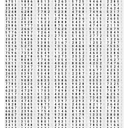
9
7
5
1
6
9
8
8
6
5
8
5
1
3
4
9
2
6
3
9
5
7
2
5
7
9
4
6
4
1
2
2
8
0
8
6
8
0
3
3
1
0
7
4
2
7
1
0
3
3
2
0
9
4
4
3
9
6
7
4
8
1
8
0
8
2
1
6
7
4
2
3
4
8
3
2
7
2
9
2
2
9
8
5
4
5
6
9
4
4
2
5
9
8
8
6
3
9
7
7
3
6
2
4
6
3
2
4
8
3
6
2
8
8
7
7
7
8
2
1
0
2
3
8
2
4
7
0
8
8
7
4
9
6
6
5
3
1
7
8
5
6
6
9
6
2
8
4
0
4
7
1
9
1
1
1
4
9
6
6
8
7
6
1
7
4
1
6
4
1
4
5
8
6
5
2
1
3
3
6
2
5
1
3
4
1
9
0
1
1
2
7
9
4
4
3
8
3
6
9
1
3
1
5
6
2
6
0
5
5
7
5
0
0
0
0
0
2
8
1
1
5
2
2
4
0
8
8
8
7
0
4
3
7
1
6
2
4
3
7
9
1
6
6
3
2
9
8
6
5
9
7
7
7
5
5
4
0
8
8
8
7
5
4
9
9
9
5
9
5
4
7
4
9
4
2
1
1
9
1
7
0
1
4
5
2
6
6
7
4
6
4
2
4
6
7
6
2
0
2
4
0
3
5
8
0
1
1
0
1
3
0
7
9
7
5
7
7
6
4
4
9
3
7
1
7
2
6
4
1
9
6
3
6
9
6
5
6
5
2
3
0
2
0
2
3
8
4
9
4
1
5
2
9
2
9
9
9
0
9
4
4
6
2
8
2
7
5
0
5
5
1
6
3
9
2
7
7
2
9
5
5
5
5
1
2
0
0
3
3
5
8
8
6
5
3
9
0
1
1
5
1
1
4
5
4
5
9
5
5
2
3
9
5
5
1
2
2
6
8
9
0
4
3
7
5
4
2
5
7
3
3
8
5
4
2
1
6
7
4
2
8
2
1
3
1
2
5
2
7
7
2
9
7
7
1
0
1
6
7
5
2
7
3
1
9
0
8
6
5
1
3
1
5
6
0
4
6
8
5
8
9
2
4
6
7
5
5
5
1
1
2
6
7
4
1
1
6
9
6
2
9
5
5
1
9
1
3
0
3
3
0
8
9
8
2
6
3
3
6
0
3
0
4
4
7
5
9
6
6
7
3
3
4
7
5
0
4
9
4
1
1
2
0
2
8
3
6
2
8
4
6
0
3
3
0
3
8
6
5
9
6
9
0
9
8
2
7
8
6
0
5
7
0
7
6
2
7
3
1
2
5
3
2
5
0
2
4
7
2
3
5
7
3
1
1
7
1
6
7
8
0
8
5
4
7
7
0
6
6
1
0
5
4
9
1
5
2
3
5
0
4
2
9
2
2
6
2
7
9
5
0
1
1
2
1
9
6
4
1
4
0
4
0
4
4
0
6
2
8
8
0
6
9
6
4
2
5
2
7
7
4
7
6
4
1
6
9
8
8
3
3
4
7
2
7
9
8
6
5
2
9
4
0
4
4
3
6
6
3
1
1
5
6
2
5
0
2
4
6
9
6
3
3
6
4
0
2
7
9
4
3
0
0
0
7
3
5
2
7
0
3
5
1
6
0
6
7
7
5
4
2
5
3
8
2
6
0
5
5
0
3
9
5
5
5
0
4
8
3
3
6
5
3
8
2
2
8
7
6
4
2
6
3
9
9
5
8
3
2
7
3
8
2
1
9
9
2
1
3
7
3
5
6
2
1
5
4
5
9
4
2
4
6
1
0
2
2
9
2
2
1
0
3
3
6
1
1
1
2
9
0
8
3
2
6
8
3
5
8
3
9
8
6
5
3
6
1
1
2
0
5
5
3
8
4
7
6
2
8
7
7
8
0
8
3
6
2
0
2
3
0
4
2
6
4
0
8
6
5
9
0
2
8
1
9
0
5
3
8
7
3
2
5
7
4
7
1
7
8
2
4
1
6
7
9
7
6
0
6
7
8
4
2
6
0
4
2
9
2
3
4
6
4
1
8
6
8
7
6
6
2
0
2
2
4
7
2
9
2
1
7
0
3
3
7
4
9
8
8
4
7
8
6
5
3
9
0
5
5
7
5
8
7
6
1
3
1
7
8
4
1
6
9
6
0
1
3
6
9
4
0
3
2
5
9
8
8
7
6
9
6
3
9
3
6
2
5
6
2
9
6
0
3
3
3
0
3
5
8
4
1
2
3
5
4
9
9
0
9
5
6
1
3
4
7
3
4
3
7
8
5
5
1
6
8
5
4
0
4
4
7
4
3
7
6
0
5
7
3
1
3
9
7
7
2
2
9
3
3
7
7
6
3
9
1
9
0
2
2
1
8
2
8
1
3
5
4
5
9
9
8
7
3
1
4
4
3
6
9
2
4
0
6
6
8
2
1
7
8
2
6
4
0
4
6
4
6
7
4
3
0
6
9
6
1
7
5
7
3
8
7
5
8
4
0
4
5
4
9
0
0
9
4
4
1
7
8
6
5
6
6
2
3
5
2
3
9
6
6
9
7
5
4
9
0
1
4
6
1
8
1
4
8
3
4
4
3
9
3
3
7
3
9
3
8
8
6
7
4
8
9
3
5
8
7
6
7
0
7
9
7
3
8
2
4
1
7
9
7
1
3
3
5
8
3
8
0
8
8
8
8
5
0
5
6
0
0
5
5
8
3
5
6
2
9
9
4
9
4
3
6
6
1
7
3
5
9
6
6
8
8
1
0
1
3
2
9
0
9
3
1
0
1
1
5
8
0
1
1
8
4
3
1
4
8
3
9
1
1
7
5
3
0
3
0
0
6
1
7
3
4
1
3
4
5
7
4
8
3
5
9
9
5
5
2
7
6
3
9
1
3
4
0
4
7
8
5
0
5
5
1
6
6
3