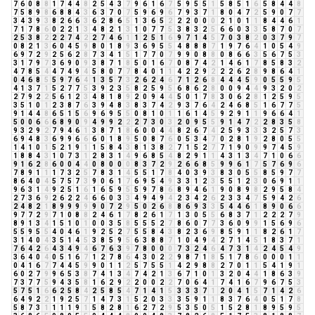
7
6
0
8
8
1
7
4
4
8
2
5
4
3
7
9
6
1
6
7
5
9
5
5
1
5
8
5
1
6
5
8
4
4
8
7
5
8
9
8
6
8
8
4
3
6
3
7
0
7
5
9
6
9
6
7
9
3
7
1
8
0
4
7
2
5
9
0
7
7
3
4
3
9
3
8
2
6
6
3
6
2
8
6
5
1
3
6
5
2
2
2
0
0
0
2
1
0
1
1
8
4
4
6
1
7
1
7
8
6
0
2
2
1
3
4
8
2
1
3
1
0
7
7
5
3
8
3
2
5
6
6
0
3
3
5
8
7
0
7
2
5
3
8
2
2
2
7
4
2
2
7
4
6
1
1
2
5
1
6
9
7
1
4
5
7
0
3
8
2
0
3
7
9
7
0
8
2
1
3
6
0
4
5
9
8
0
1
8
9
3
6
9
5
5
4
8
8
8
7
1
9
7
6
4
1
0
5
4
9
6
9
7
2
9
2
5
6
2
8
7
3
4
1
5
1
7
7
0
7
9
9
0
8
8
0
8
6
6
3
5
6
7
5
3
3
1
7
9
7
3
6
9
0
9
3
8
7
1
8
5
0
1
6
7
0
8
7
4
2
1
4
6
1
7
8
5
8
3
2
4
7
8
5
4
4
7
4
9
4
5
8
0
7
7
8
4
0
1
1
4
2
2
9
2
2
2
6
2
8
9
8
6
4
1
0
4
6
8
5
5
9
7
6
4
1
3
5
7
3
2
6
2
4
6
7
1
2
6
8
4
4
4
5
9
0
5
5
9
5
4
1
3
7
1
5
2
7
7
5
3
9
2
3
5
8
2
5
9
5
6
8
6
2
8
0
0
9
4
4
9
3
2
0
2
2
7
9
2
2
5
6
1
2
3
4
8
1
8
9
2
0
9
4
4
5
0
1
7
8
3
0
6
2
8
1
2
5
9
5
3
5
1
0
1
2
3
8
7
6
3
9
4
8
3
8
3
7
4
2
9
3
7
6
4
2
4
6
8
5
1
6
7
7
5
9
1
4
4
8
6
5
1
5
6
9
6
9
5
5
0
8
1
0
1
1
6
1
4
5
9
2
9
1
1
9
6
6
4
1
5
0
0
6
6
6
8
9
0
9
4
9
9
2
2
2
7
3
0
3
2
0
9
5
5
9
1
4
7
2
2
8
3
5
8
9
3
2
9
2
7
9
4
6
1
3
8
7
1
8
6
0
0
4
4
8
2
6
7
4
2
5
9
3
3
3
2
5
7
3
6
9
4
8
3
6
9
9
6
6
6
0
1
8
9
5
0
8
7
6
0
5
3
4
7
0
2
8
1
9
2
8
0
5
5
1
4
1
0
1
5
2
1
9
1
1
5
8
4
3
8
1
3
8
2
7
1
5
2
7
7
1
9
0
9
9
7
4
5
9
1
8
8
4
3
1
0
7
3
1
2
8
3
1
4
9
6
8
5
4
8
2
9
1
1
4
3
1
3
4
7
1
0
6
6
9
1
6
2
8
6
0
0
4
4
0
8
0
0
0
8
3
7
2
9
2
6
6
8
5
9
9
6
1
7
5
7
6
9
6
7
8
9
1
1
1
7
3
2
5
7
8
3
1
4
5
5
1
7
8
4
0
3
9
3
8
3
0
5
5
8
5
9
7
7
8
6
4
0
4
5
7
5
7
3
9
0
6
1
7
6
9
5
4
9
3
3
1
2
3
5
5
1
2
3
0
6
9
1
1
9
6
3
1
4
9
2
5
1
6
1
6
5
9
5
5
9
7
8
6
8
9
4
6
1
9
0
8
9
8
2
9
5
8
4
2
7
3
6
9
2
6
2
2
4
6
6
0
3
3
4
9
4
9
4
2
3
4
2
6
2
3
3
4
7
5
9
4
2
6
2
4
8
2
1
8
9
9
9
9
9
0
7
2
9
5
0
2
6
8
8
6
9
3
3
5
4
4
6
1
8
9
0
6
6
9
7
7
2
9
7
1
0
8
8
2
4
6
1
7
8
2
6
1
7
1
3
0
5
5
6
8
3
7
1
2
2
2
7
9
8
9
1
3
4
1
5
1
0
1
0
0
3
5
8
5
5
5
2
7
8
6
0
7
7
3
6
0
9
9
1
5
6
9
6
5
5
9
5
5
4
0
4
6
1
9
2
5
2
7
5
5
8
4
3
8
2
3
6
9
8
5
9
1
1
8
2
6
1
7
3
1
4
0
4
3
5
1
4
5
3
8
5
9
5
6
3
8
8
7
1
0
4
9
4
2
7
1
4
5
1
8
3
7
1
7
6
4
2
6
4
3
4
9
4
6
7
6
3
9
7
8
0
0
0
7
3
2
4
6
4
7
3
1
4
2
4
5
4
9
3
6
4
0
4
0
5
1
6
7
1
2
7
8
6
4
3
0
2
2
9
8
7
1
8
5
1
7
8
6
0
0
0
1
1
0
4
1
6
7
7
4
4
5
9
9
0
1
1
2
5
7
5
5
1
4
2
9
8
8
2
7
0
1
1
5
4
1
9
1
6
0
2
7
9
9
6
5
3
8
7
4
1
3
4
7
4
2
1
3
6
7
1
0
1
3
2
0
4
4
1
8
6
3
9
7
3
7
7
5
9
4
3
5
8
1
6
2
9
2
2
0
0
2
2
7
0
6
4
1
7
4
1
6
7
9
6
7
5
3
5
7
5
1
6
6
2
5
8
4
2
5
8
5
4
7
1
4
1
5
3
3
3
7
1
2
0
4
1
5
7
1
4
2
6
6
4
9
2
2
1
9
2
5
7
1
4
7
3
1
5
2
0
3
3
3
5
9
1
1
8
3
7
6
4
0
5
1
7
8
5
8
7
3
1
1
1
1
9
1
5
8
2
8
1
6
2
7
2
9
5
3
5
0
5
1
5
2
8
1
8
9
5
9
5