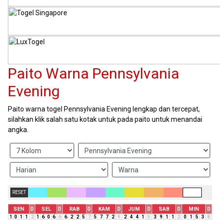
Paito Warna Pennsylvania
Evening
Paito warna togel Pennsylvania Evening lengkap dan tercepat,
silahkan klik salah satu kotak untuk pada paito untuk menandai
angka.
RESET
SEN
SEL
RAB
KAM
JUM
SAB
MIN
D
D
D
D
D
D
D
1
0
1
1
2
1
6
0
6
6
6
2
2
5
7
5
7
7
2
9
2
4
4
1
5
3
9
1
1
2
0
1
5
3
8