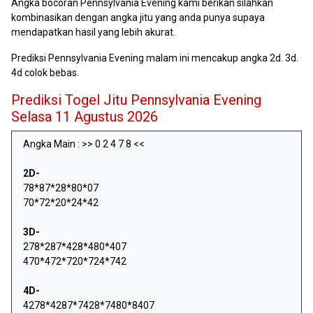
Angka bocoran Pennsylvania Evening kami berikan silahkan
kombinasikan dengan angka jitu yang anda punya supaya
mendapatkan hasil yang lebih akurat.
Prediksi Pennsylvania Evening malam ini mencakup angka 2d. 3d.
4d colok bebas.
Prediksi Togel Jitu Pennsylvania Evening
Selasa 11 Agustus 2026
Angka Main : >> 0 2 4 7 8 <<
2D-
78*87*28*80*07
70*72*20*24*42
3D-
278*287*428*480*407
470*472*720*724*742
4D-
4278*4287*7428*7480*8407