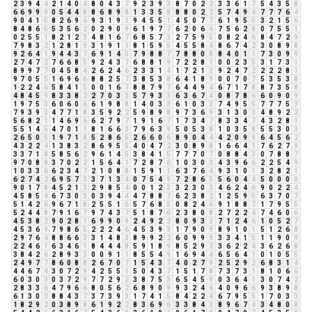
2
3
9
4
4
2
1
4
0
4
8
0
4
3
7
9
2
3
9
3
8
7
0
2
2
3
3
6
1
7
5
4
3
5
8
6
6
9
9
9
0
5
4
4
8
8
6
8
9
8
1
3
3
5
8
8
8
0
2
2
5
7
4
9
4
7
7
7
6
4
9
0
4
1
5
8
2
6
9
6
9
3
1
9
1
9
4
5
5
1
4
5
0
7
7
6
1
9
5
5
3
2
1
5
6
8
4
8
6
5
5
3
5
6
2
0
2
9
0
9
6
1
9
7
7
6
2
0
6
6
7
5
6
2
8
0
7
5
5
1
0
2
5
5
1
8
2
1
2
3
4
8
1
6
7
6
8
5
7
3
2
7
5
9
5
0
8
2
4
6
8
4
7
2
9
7
9
8
3
2
1
2
8
1
9
3
1
9
1
1
8
1
5
9
5
4
5
5
8
4
8
6
7
4
2
3
0
8
9
8
9
2
6
4
1
9
4
4
3
7
6
9
1
4
5
7
9
8
8
7
7
8
8
0
8
8
4
0
1
1
7
3
0
9
9
2
7
4
7
2
7
6
6
8
5
9
2
4
3
7
6
8
8
1
9
7
2
2
8
1
0
0
2
3
5
3
1
7
3
1
8
9
9
7
7
0
4
5
8
4
2
6
2
4
6
2
3
3
1
4
1
7
2
1
3
9
2
4
7
2
2
2
2
8
1
9
7
0
5
5
1
6
9
6
6
8
8
2
5
7
3
8
5
3
8
6
4
1
8
9
0
0
7
0
7
5
3
5
3
8
1
2
2
4
6
5
8
4
1
5
0
0
1
6
7
8
8
7
9
7
6
4
4
9
4
6
7
1
7
8
8
7
3
5
8
4
8
4
5
9
8
3
3
8
2
2
7
0
3
3
5
7
9
3
3
6
3
6
7
4
0
8
7
8
6
6
0
9
0
9
1
9
7
5
3
6
0
6
0
6
6
1
9
8
8
1
4
0
3
3
6
1
0
3
3
7
4
9
5
5
7
7
7
5
3
7
9
3
9
3
4
7
7
1
8
3
5
9
2
2
5
9
8
9
8
9
7
3
6
9
3
1
3
0
3
4
8
9
2
2
5
6
8
2
1
1
4
6
9
6
6
2
7
9
7
1
9
1
6
7
1
7
3
4
7
8
3
3
4
7
4
3
2
8
1
5
5
1
4
5
4
7
0
1
1
8
1
6
6
3
7
9
6
3
9
5
0
5
3
8
1
0
3
5
8
5
5
3
0
3
2
6
5
0
5
1
9
7
1
8
5
2
8
6
5
2
6
6
0
6
8
9
0
4
4
4
2
0
9
9
6
4
5
6
2
4
3
2
2
4
1
3
8
3
2
8
6
9
5
5
4
0
4
7
2
3
0
8
9
8
1
6
6
4
1
7
6
2
7
9
3
3
7
1
8
5
8
5
6
2
9
6
1
4
5
3
8
4
1
5
7
7
7
0
7
0
8
8
4
3
0
7
8
8
7
9
7
0
8
8
3
7
0
2
2
1
5
6
4
1
7
2
8
7
6
1
0
3
0
3
4
3
9
6
6
2
2
5
4
9
1
0
3
3
6
6
2
3
4
7
2
1
0
8
8
1
5
9
1
1
6
3
7
6
4
9
3
1
0
1
3
2
8
2
1
6
2
7
4
2
6
9
5
7
3
3
7
1
3
4
0
7
5
4
9
7
2
8
6
5
5
6
0
4
4
5
0
0
0
0
9
0
1
7
8
4
5
2
1
3
2
9
8
5
4
0
0
1
2
3
3
2
3
0
3
4
6
2
4
6
9
0
2
2
4
4
5
8
5
4
6
7
3
0
3
0
3
9
4
4
4
7
8
8
7
6
2
3
8
2
1
2
5
9
5
6
3
7
0
7
5
1
4
2
6
9
6
7
1
8
2
5
5
1
6
5
7
6
8
5
0
8
2
4
6
9
1
8
8
7
1
7
9
5
5
5
2
4
4
8
7
9
1
6
7
9
7
4
3
7
5
1
8
7
6
2
3
8
0
8
2
7
2
2
4
7
4
6
0
6
4
5
3
8
2
9
0
2
8
1
6
9
9
0
9
2
4
9
2
2
8
0
9
3
3
7
1
2
4
6
1
0
5
2
7
4
5
3
6
9
7
9
8
6
5
2
2
2
4
6
4
5
3
9
3
1
7
9
0
9
8
9
1
0
1
5
1
2
6
8
2
9
7
6
4
8
8
6
6
3
3
1
4
8
3
8
9
9
2
2
6
0
9
9
9
3
3
4
1
5
1
1
9
0
9
2
2
4
6
1
6
3
4
6
1
8
4
4
4
8
5
9
1
8
9
8
5
2
9
2
3
6
2
2
4
3
6
2
6
8
3
8
4
2
6
2
8
9
3
3
0
0
9
1
1
8
5
5
4
9
1
6
9
4
4
6
5
6
4
1
0
1
0
5
5
2
4
9
7
7
8
6
0
8
8
2
6
7
0
7
1
5
4
3
7
4
0
2
7
9
2
5
2
9
2
6
8
3
1
4
4
4
6
7
4
3
0
7
2
9
4
2
5
5
1
5
0
4
3
7
1
5
1
7
8
7
3
7
3
1
8
1
0
6
6
6
0
3
0
3
0
3
7
2
9
7
7
2
9
2
3
8
7
5
3
6
5
4
5
9
0
3
6
4
1
3
0
7
4
2
2
8
3
3
6
4
7
9
6
6
8
0
5
6
2
6
8
9
0
9
9
3
2
4
6
4
0
9
6
6
9
3
8
9
8
6
1
3
0
3
8
8
4
3
7
3
7
3
9
3
1
7
4
1
5
8
4
2
2
4
6
7
9
5
5
1
7
0
3
3
1
8
2
9
2
0
3
8
9
8
6
1
9
2
2
8
3
6
9
6
3
3
8
4
3
8
9
6
7
4
3
4
8
0
8