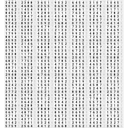
3
4
6
4
1
2
3
8
8
7
3
6
5
1
6
9
0
3
2
5
6
4
5
4
9
3
1
0
7
7
1
0
4
5
9
9
0
1
0
1
4
6
8
6
5
2
3
5
5
1
0
6
5
9
5
4
3
7
6
4
2
4
7
8
6
3
0
2
0
2
6
1
6
2
8
1
4
5
4
9
9
8
0
1
1
5
0
3
3
6
4
8
6
1
7
8
5
7
5
3
8
1
7
1
8
8
4
5
3
8
5
8
3
1
4
9
2
8
0
8
3
1
1
1
2
7
6
3
4
7
9
2
4
1
5
9
7
8
2
1
0
7
8
5
4
2
8
4
7
2
4
6
0
4
4
4
5
4
8
3
9
1
4
7
2
5
2
9
6
6
2
4
8
3
2
9
0
4
3
7
2
3
0
4
4
5
4
9
6
6
6
0
1
6
7
0
3
6
9
6
0
8
6
7
4
0
9
6
4
1
9
7
4
2
6
8
9
3
7
1
1
5
9
2
2
1
6
8
4
3
0
7
7
5
3
1
9
7
7
5
4
4
1
4
5
5
4
4
4
8
6
6
8
0
8
9
4
7
9
7
4
3
0
4
4
7
3
3
0
3
9
1
0
3
3
7
6
6
7
4
7
1
4
3
7
6
3
8
5
4
2
4
3
1
4
2
1
3
0
3
3
9
4
4
8
8
0
7
6
4
9
4
6
9
6
1
7
9
9
9
9
0
0
5
5
4
3
5
5
1
5
7
4
3
7
9
9
2
1
3
4
8
3
3
6
9
0
5
7
3
8
8
1
4
5
5
6
1
9
1
7
6
8
3
2
8
2
6
5
2
7
8
4
1
5
7
2
5
5
1
6
5
4
0
4
4
5
9
3
3
2
4
8
9
8
5
9
3
2
5
5
9
9
1
1
1
2
1
3
4
6
9
6
5
2
2
0
4
4
8
3
5
9
9
9
2
1
4
6
1
1
6
0
8
8
9
7
5
2
7
5
4
6
5
2
5
5
4
5
9
9
9
6
1
7
0
5
8
9
8
1
9
5
7
3
8
8
0
8
8
0
0
3
1
4
1
8
3
2
5
0
8
3
7
1
6
2
4
4
8
0
7
6
1
7
6
6
8
4
3
7
4
8
1
9
6
5
3
5
8
6
7
2
5
7
1
5
2
9
2
6
9
9
2
2
0
8
3
8
2
1
1
7
0
7
3
6
6
7
4
9
0
3
4
7
5
6
4
3
7
8
2
8
0
8
6
0
6
2
8
1
5
1
1
2
1
9
7
5
3
9
8
7
0
7
8
4
9
6
6
2
5
4
1
5
1
8
6
1
7
3
0
8
8
7
6
8
2
1
3
7
7
5
3
8
1
4
0
5
5
5
7
8
5
4
6
0
5
6
2
4
4
5
9
5
3
8
2
9
2
6
9
7
0
7
1
5
2
8
1
1
5
3
6
9
4
7
3
2
5
2
7
4
5
9
4
6
5
3
8
0
3
0
3
3
4
8
7
1
8
6
9
5
2
7
5
6
8
9
8
4
0
0
4
4
2
3
7
0
7
0
3
1
4
5
9
7
3
3
6
1
9
4
6
1
3
2
5
4
9
1
2
5
2
7
5
8
3
1
4
1
0
1
5
6
5
5
0
2
2
7
6
8
2
1
2
9
4
8
3
4
6
9
0
9
6
7
6
6
3
2
0
8
1
9
0
4
1
6
7
0
4
7
1
8
1
5
8
3
2
1
0
5
8
4
0
6
7
8
6
4
1
3
4
7
2
0
6
4
1
9
5
3
2
5
2
4
0
9
9
2
9
7
5
3
6
9
1
9
1
2
1
7
7
5
1
5
3
9
3
0
8
9
2
2
2
9
1
9
1
5
1
2
8
1
0
5
5
0
5
6
2
4
2
6
5
3
8
6
5
1
5
6
5
2
1
3
0
5
5
5
9
3
4
7
4
5
8
7
6
5
7
3
7
1
3
6
1
0
1
6
3
3
5
8
7
7
2
1
3
3
8
6
0
6
7
1
6
8
5
5
2
4
9
4
5
6
5
7
3
3
7
7
2
9
5
4
3
2
5
6
5
2
1
3
0
3
4
9
4
8
0
8
4
3
4
3
1
8
9
2
5
7
0
7
0
3
8
6
5
3
9
7
8
6
5
0
2
6
8
9
6
9
5
5
4
7
3
6
9
6
2
7
1
8
4
8
3
6
9
8
1
1
0
1
6
5
9
6
6
5
0
1
2
3
3
0
7
8
6
2
2
3
4
7
7
7
8
9
8
1
3
9
3
3
3
9
3
7
1
0
6
4
2
6
8
1
2
6
8
9
0
4
2
6
0
4
3
0
3
5
5
7
3
1
6
3
1
6
7
0
4
2
6
8
6
2
8
8
7
3
8
1
0
1
4
9
9
8
8
3
9
8
0
8
9
0
7
8
6
1
2
1
0
1
5
8
0
1
1
9
5
5
4
9
7
8
8
8
7
9
6
1
0
1
6
8
7
7
5
4
3
6
7
4
1
0
6
6
3
0
6
9
7
7
4
8
7
5
3
8
9
3
1
4
8
9
8
3
2
0
6
9
0
9
7
6
3
0
3
1
5
7
5
3
3
7
1
4
5
6
7
0
5
5
0
8
0
3
3
6
6
7
3
1
9
8
5
9
5
4
1
4
8
3
9
1
0
2
2
9
4
9
0
9
4
3
7
1
8
3
3
6
4
1
4
2
2
5
7
0
9
5
3
8
2
7
4
2
6
2
8
2
4
6
0
1
4
2
6
1
3
4
1
5
0
3
2
4
6
0
4
4
1
5
2
9
9
0
9
4
4
3
6
9
3
3
2
7
9
5
7
5
9
5
2
5
6
4
1
4
4
1
2
3
3
6
6
8
5
3
0
6
2
8
0
4
2
9
2
3
5
0
6
6