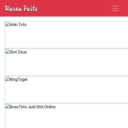
Warna Paito