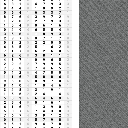
6
3
1
4
4
7
9
3
3
8
4
4
8
1
0
9
2
2
0
6
4
1
6
3
3
7
1
8
7
6
4
3
9
7
2
9
1
2
0
2
2
7
9
3
3
1
5
4
9
0
6
1
6
7
0
4
9
4
6
5
5
4
9
3
5
8
4
1
8
9
3
3
2
8
7
6
0
7
1
7
8
0
3
2
5
2
2
0
5
5
6
6
5
2
5
1
6
2
8
7
1
7
8
6
2
6
8
5
6
2
6
8
3
8
1
1
2
4
3
7
1
0
9
6
5
2
2
9
2
2
7
9
9
5
5
7
5
8
4
7
4
6
5
2
0
4
2
6
4
7
8
0
8
1
1
6
7
5
8
8
6
5
9
5
0
5
0
9
7
8
6
8
4
0
4
1
0
4
6
1
3
4
8
3
3
1
9
1
1
1
5
6
2
2
4
1
4
5
5
5
1
6
6
4
6
9
6
2
5
4
9
0
1
6
1
7
6
1
6
7
1
3
9
0
9
5
8
7
6
7
4
3
0
3
7
6
7
4
3
9
1
2
3
0
3
1
4
5
7
9
8
8
9
5
1
6
9
4
7
8
6