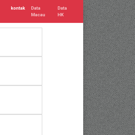
kontak
Data
Data
Macau
HK