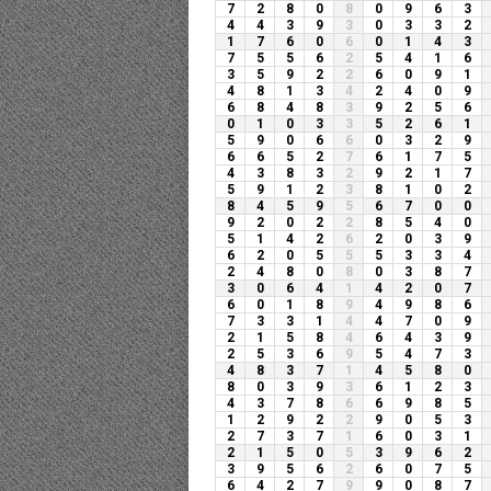
7
2
8
0
8
0
9
6
3
4
4
3
9
3
0
3
3
2
1
7
6
0
6
0
1
4
3
7
5
5
6
2
5
4
1
6
3
5
9
2
2
6
0
9
1
4
8
1
3
4
2
4
0
9
6
8
4
8
3
9
2
5
6
0
1
0
3
3
5
2
6
1
5
9
0
6
6
0
3
2
9
6
6
5
2
7
6
1
7
5
4
3
8
3
2
9
2
1
7
5
9
1
2
3
8
1
0
2
8
4
5
9
5
6
7
0
0
9
2
0
2
2
8
5
4
0
5
1
4
2
6
2
0
3
9
6
2
0
5
5
5
3
3
4
2
4
8
0
8
0
3
8
7
3
0
6
4
1
4
2
0
7
6
0
1
8
9
4
9
8
6
7
3
3
1
4
4
7
0
9
2
1
5
8
4
6
4
3
9
2
5
3
6
9
5
4
7
3
4
8
3
7
1
4
5
8
0
8
0
3
9
3
6
1
2
3
4
3
7
8
6
6
9
8
5
1
2
9
2
2
9
0
5
3
2
7
3
7
1
6
0
3
1
2
1
5
0
5
3
9
6
2
3
9
5
6
2
6
0
7
5
6
4
2
7
9
9
0
8
7