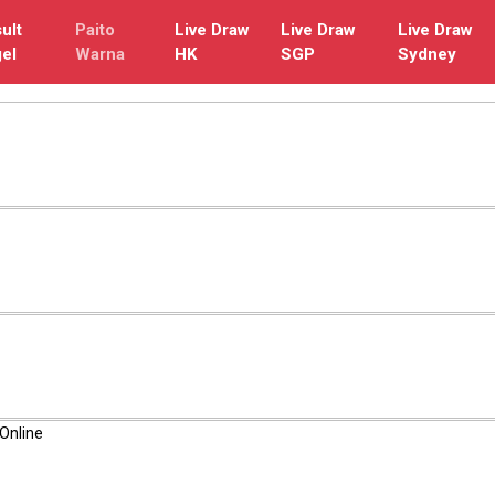
ult
Paito
Live Draw
Live Draw
Live Draw
el
Warna
HK
SGP
Sydney