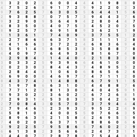
9
3
2
0
2
2
6
0
0
4
4
4
1
9
8
8
0
4
7
5
2
6
8
9
1
7
2
9
9
2
2
0
2
3
9
7
6
2
5
7
6
3
0
5
5
6
4
4
1
5
6
2
9
3
8
8
7
0
7
5
7
3
9
4
4
3
7
6
9
3
2
9
0
9
5
6
4
9
4
2
8
0
4
4
7
6
8
3
5
0
5
4
0
7
5
3
4
5
2
0
2
5
8
9
2
5
7
3
6
9
1
8
9
3
6
2
1
3
9
1
1
3
6
1
7
7
4
0
9
9
3
7
5
5
1
2
6
2
7
8
6
5
6
3
7
1
8
3
1
1
1
2
8
4
4
1
6
6
3
3
7
2
2
4
6
8
3
6
9
4
5
5
9
1
4
5
6
8
5
3
8
3
5
8
8
7
8
4
4
0
9
7
7
6
4
9
3
3
8
1
6
7
4
0
1
2
9
8
4
3
1
4
4
0
4
2
1
8
3
2
8
3
0
3
3
2
5
9
3
9
6
6
4
6
1
0
1
0
2
0
2
3
0
3
8
4
4
3
7
4
8
9
5
5
2
1
2
8
4
4
8
1
0
6
0
6
8
6
5
6
2
6
5
6
9
0
0
0
4
6
9
7
7
4
7
1
1
2
0
8
4
3
7
4
2
1
4
8
8
7
6
7
9
1
1
5
3
1
9
7
8
6
6
3
1
0
1
4
4
8
8
7
6
1
7
7
1
2
3
8
1
3
0
3
4
0
4
5
9
1
8
9
3
0
2
2
3
6
0
2
2
6
7
2
6
8
1
7
2
9
3
1
4
5
3
0
3
3
3
0
4
2
6
9
2
7
0
8
4
3
0
5
7
0
7
3
7
9
4
4
4
2
7
9
4
6
1
2
3
9
3
3
9
5
2
2
4
9
4
5
8
1
0
1
4
0
0
5
5
0
7
6
6
3
5
2
8
9
6
3
9
2
1
5
8
4
2
6
9
5
5
9
7
4
0
2
0
2
6
3
7
1
8
8
8
6
0
6
6
3
9
2
2
5
7
9
5
8
6
5
7
6
0
2
2
9
6
6
1
3
8
2
3
5
6
6
3
2
4
7
3
1
1
3
4
4
0
7
7
2
8
7
8
6
7
5
4
4
8
3