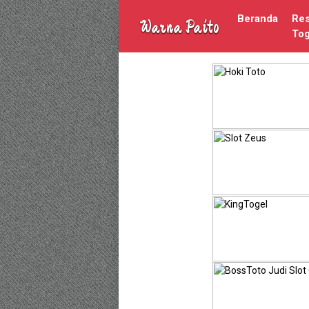
Beranda
Res
Warna Paito
Tog