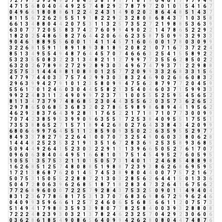
7
2
7
9
7
5
9
5
4
9
5
7
8
4
3
5
8
1
9
1
7
1
8
1
9
6
4
6
1
7
9
7
9
4
4
4
7
1
5
6
8
0
4
0
4
4
9
2
5
7
4
8
2
9
2
7
8
7
9
7
2
0
1
0
1
5
4
1
6
7
0
4
9
6
6
1
8
0
8
8
6
1
2
2
4
2
4
3
1
4
9
0
2
0
2
8
6
4
4
8
5
1
4
3
7
8
1
1
5
6
7
2
6
2
8
5
5
1
9
1
8
2
2
9
2
3
2
8
0
8
6
8
4
3
7
1
0
3
5
8
6
6
1
3
4
8
8
0
4
4
2
0
7
5
3
1
1
3
2
5
7
3
5
2
7
2
1
9
8
8
5
3
6
3
9
6
3
0
7
7
7
2
0
5
5
8
3
7
4
2
7
6
0
9
9
4
9
0
2
2
1
4
7
8
6
5
2
2
9
2
1
8
2
0
2
5
4
8
6
5
8
2
7
6
4
4
2
0
6
6
6
2
3
5
8
7
5
0
9
9
3
2
9
3
3
9
0
4
6
1
8
8
9
5
5
6
0
0
1
1
4
1
1
4
5
7
1
6
0
6
0
0
1
7
8
0
3
0
9
9
3
2
2
6
8
1
5
9
1
1
8
9
1
8
9
3
8
1
8
9
2
0
8
2
1
0
7
1
6
7
3
7
2
2
4
8
5
1
3
4
9
5
5
4
9
4
8
7
6
4
4
5
7
0
7
4
6
6
6
3
2
5
4
1
5
5
8
9
2
2
5
3
2
3
5
5
0
8
3
2
2
3
1
3
4
8
2
1
1
2
7
9
9
7
7
3
5
5
6
2
8
5
0
2
2
6
3
2
0
2
6
7
8
9
8
2
7
2
9
2
8
9
3
0
3
4
9
6
7
4
7
9
3
7
1
2
2
9
8
8
2
5
7
5
3
1
4
4
4
8
8
1
0
8
8
0
1
2
5
7
7
2
0
9
9
3
3
2
6
8
3
3
1
5
6
4
7
7
9
7
4
4
0
3
3
7
5
7
4
2
9
9
3
0
3
8
3
2
4
6
9
0
2
6
8
6
0
8
3
2
2
9
6
3
9
9
4
2
7
9
1
0
1
2
3
5
8
0
9
9
4
7
5
6
2
8
7
9
7
7
2
0
4
5
9
5
5
6
1
7
0
1
2
4
6
0
3
0
4
4
5
5
8
2
1
3
5
4
0
4
6
0
3
7
1
5
9
9
3
3
9
9
2
2
4
8
3
1
1
2
4
9
0
9
9
7
2
3
7
1
1
0
0
5
5
5
2
5
9
5
4
5
6
5
2
8
1
1
3
4
7
3
7
9
7
4
8
6
8
5
2
3
0
4
4
3
5
5
6
2
0
3
5
7
3
6
2
6
5
2
2
9
7
8
6
5
0
6
8
5
3
6
8
3
2
0
2
7
8
6
5
9
8
9
8
6
8
9
4
4
1
9
5
6
2
4
6
2
9
2
8
3
7
6
4
3
9
2
8
1
1
7
6
5
2
2
1
7
1
8
7
1
0
7
7
3
0
0
9
9
7
0
7
4
2
3
8
5
9
5
3
9
9
0
9
6
3
5
5
1
7
2
5
3
8
4
0
9
5
5
1
7
5
5
1
7
3
5
3
8
8
6
5
2
7
1
5
7
1
8
9
4
2
6
8
0
2
7
6
4
3
3
8
4
3
4
2
0
9
9
6
8
0
6
6
9
9
7
6
4
5
5
1
1
2
8
5
9
0
9
3
5
0
2
2
6
3
5
9
5
5
2
9
7
7
8
4
9
3
3
7
8
2
7
9
2
2
6
4
1
0
0
7
0
7
3
2
5
4
9
0
6
0
3
3
8
0
6
2
8
1
4
4
4
8
2
5
2
3
5
3
2
1
9
1
3
5
1
6
7
2
8
3
6
9
2
5
3
5
8
9
3
6
8
5
5
0
9
4
4
9
2
6
4
1
5
2
3
0
3
2
2
9
1
1
1
3
9
6
6
5
0
5
2
7
6
1
7
0
7
0
9
6
0
6
3
8
4
0
4
4
9
5
1
6
6
8
1
0
1
7
5
1
4
5
4
9
5
2
7
6
0
5
9
5
1
0
5
5
1
3
5
7
5
3
2
1
1
0
1
5
0
5
7
3
1
4
0
1
1
2
4
6
8
5
4
8
8
9
8
1
6
2
6
8
5
1
2
5
7
4
8
0
8
8
5
1
9
8
8
7
2
3
9
3
8
6
2
6
8
6
9
5
9
5
1
7
2
1
3
8
6
8
7
6
2
0
1
4
5
7
4
5
3
8
9
8
0
4
4
0
0
7
7
5
7
2
1
6
7
5
0
7
5
3
1
5
0
5
5
2
2
8
8
7
2
1
3
0
3
2
8
5
6
2
6
4
4
1
5
0
1
3
3
6
5
0
4
7
2
8
0
6
3
9
6
2
6
8
5
1
8
7
1
8
2
8
3
4
7
3
2
6
4
1
6
7
5
6
2
7
7
2
6
8
9
6
0
0
0
7
2
2
5
7
9
2
8
4
3
7
5
3
2
5
0
9
0
1
1
4
9
4
0
4
8
3
1
2
3
6
7
7
8
6
8
1
7
5
3
1
3
7
0
7
6
8
3
6
9
8
6
7
2
9
9
6
2
4
6
0
4
0
9
9
3
5
9
6
6
6
1
2
5
7
2
4
6
0
6
5
5
6
8
5
6
6
1
1
2
0
7
5
7
3
5
1
4
9
4
1
7
9
8
8
3
5
9
3
3
9
8
0
7
7
8
2
5
8
4
0
0
3
9
3
2
8
8
0
8
7
2
2
2
4
8
2
3
9
3
0
3
2
1
3
7
8
2
4
6
2
3
2
5
7
0
4
2
9
2
3
0
6
0
6
0
3
6
2
8
6
1
8
5
4
9
0
8
6
5
6
4
0
9
9
4
2
6
2
8
0
8
0
4
4
7
4
8
7
6