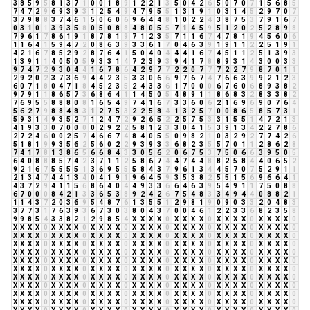
3
8
5
9
5
8
1
3
7
1
0
0
1
8
9
1
2
2
1
3
5
0
4
2
6
5
0
7
0
7
1
5
6
8
5
7
4
7
2
9
6
9
3
9
3
1
2
5
4
9
4
7
9
5
5
1
3
1
9
1
0
3
1
4
5
2
9
7
0
7
3
7
9
8
8
3
7
4
6
1
5
0
6
0
6
9
6
4
4
8
1
0
2
2
4
3
8
7
5
3
7
9
1
6
7
0
3
1
0
1
3
9
3
5
8
0
5
0
8
8
4
8
0
5
5
7
1
4
5
9
5
1
2
0
2
5
2
8
9
8
7
9
6
1
7
8
6
1
9
1
8
7
8
1
9
7
1
2
3
5
7
1
1
6
7
4
7
8
1
9
4
5
6
0
6
1
1
6
4
1
5
9
4
7
2
0
8
6
3
9
3
3
6
1
7
0
4
6
3
9
1
9
1
1
2
2
5
1
9
1
4
2
1
6
7
8
5
2
9
2
8
7
6
4
1
5
0
4
0
4
4
4
1
6
7
4
5
1
1
2
5
1
3
9
3
1
3
9
1
1
4
0
5
0
5
9
3
3
1
4
7
2
3
9
3
9
4
1
7
8
8
9
3
1
4
3
0
0
3
3
9
7
4
7
2
9
3
0
4
4
1
6
7
8
6
4
2
9
7
7
2
2
0
7
7
7
2
2
7
9
8
7
0
1
1
2
9
2
0
2
3
7
3
6
9
4
4
2
3
5
3
3
0
6
6
9
7
6
7
4
7
6
6
3
9
9
2
1
2
3
6
0
7
1
8
0
4
7
1
8
4
5
2
3
5
2
4
3
3
6
1
7
0
0
0
6
7
6
0
6
8
9
3
8
2
9
7
9
1
1
8
6
5
7
3
6
8
6
4
1
1
4
5
0
5
4
8
9
1
1
8
6
8
3
2
8
3
3
8
2
7
6
9
5
5
8
8
8
0
8
1
6
5
4
9
7
4
1
6
7
3
3
6
0
6
2
1
6
9
6
9
0
7
6
4
5
6
2
7
9
8
8
4
8
3
1
2
7
5
3
2
2
5
8
4
1
3
2
5
7
0
0
8
6
5
8
5
7
3
1
5
9
3
1
4
9
3
5
2
7
1
2
4
7
2
9
2
6
5
2
2
5
7
5
3
3
1
5
5
1
4
7
2
1
3
4
1
9
3
3
0
7
0
0
0
0
2
9
2
2
5
8
1
2
3
3
0
4
1
5
3
9
1
3
4
2
2
7
8
6
2
7
2
4
6
0
0
2
5
7
4
6
6
7
4
8
4
0
5
5
0
9
8
2
1
0
3
2
9
2
7
7
4
2
6
5
1
8
1
9
9
3
5
6
2
5
6
0
2
2
9
3
9
3
3
6
8
2
3
5
5
7
0
1
1
2
8
6
2
8
7
4
1
7
8
1
3
8
6
5
6
6
8
4
3
3
0
5
6
2
0
6
7
5
3
7
5
0
6
6
3
9
5
0
5
6
4
0
8
8
8
5
7
4
2
3
7
1
1
2
5
8
6
7
4
4
7
4
4
8
8
2
5
8
4
4
0
6
5
2
9
2
1
6
7
5
5
5
5
1
3
6
9
5
5
5
8
4
3
7
9
6
1
3
4
4
5
7
0
7
5
2
9
1
1
2
1
3
4
7
4
4
1
3
4
0
4
1
9
1
9
6
4
5
9
3
5
3
8
2
5
5
1
5
6
9
6
6
4
1
4
3
7
2
9
4
1
1
5
6
8
6
4
0
4
4
9
3
3
6
6
4
6
3
9
5
4
9
1
1
7
5
0
8
8
6
7
0
0
0
8
4
2
1
3
3
6
5
3
8
9
2
4
2
6
7
5
4
8
3
3
4
9
4
4
0
8
8
2
1
1
1
4
3
7
2
0
3
6
9
5
4
8
7
6
1
3
5
5
1
2
9
8
1
9
0
9
0
3
3
2
0
4
8
3
3
7
7
3
1
7
6
3
9
3
6
7
3
0
3
8
0
4
3
7
0
0
4
6
1
2
2
3
3
6
8
2
3
5
8
9
9
8
5
4
3
3
8
2
1
2
9
8
5
4
X
X
X
X
0
X
X
X
X
0
X
X
X
X
0
X
X
X
X
0
X
X
X
X
0
X
X
X
X
0
X
X
X
X
0
X
X
X
X
0
X
X
X
X
0
X
X
X
X
0
X
X
X
X
0
X
X
X
X
0
X
X
X
X
0
X
X
X
X
0
X
X
X
X
0
X
X
X
X
0
X
X
X
X
0
X
X
X
X
0
X
X
X
X
0
X
X
X
X
0
X
X
X
X
0
X
X
X
X
0
X
X
X
X
0
X
X
X
X
0
X
X
X
X
0
X
X
X
X
0
X
X
X
X
0
X
X
X
X
0
X
X
X
X
0
X
X
X
X
0
X
X
X
X
0
X
X
X
X
0
X
X
X
X
0
X
X
X
X
0
X
X
X
X
0
X
X
X
X
0
X
X
X
X
0
X
X
X
X
0
X
X
X
X
0
X
X
X
X
0
X
X
X
X
0
X
X
X
X
0
X
X
X
X
0
X
X
X
X
0
X
X
X
X
0
X
X
X
X
0
X
X
X
X
0
X
X
X
X
0
X
X
X
X
0
X
X
X
X
0
X
X
X
X
0
X
X
X
X
0
X
X
X
X
0
X
X
X
X
0
X
X
X
X
0
X
X
X
X
0
X
X
X
X
0
X
X
X
X
0
X
X
X
X
0
X
X
X
X
0
X
X
X
X
0
X
X
X
X
0
X
X
X
X
0
X
X
X
X
0
X
X
X
X
0
X
X
X
X
0
X
X
X
X
0
X
X
X
X
0
X
X
X
X
0
X
X
X
X
0
X
X
X
X
0
X
X
X
X
0
X
X
X
X
0
X
X
X
X
0