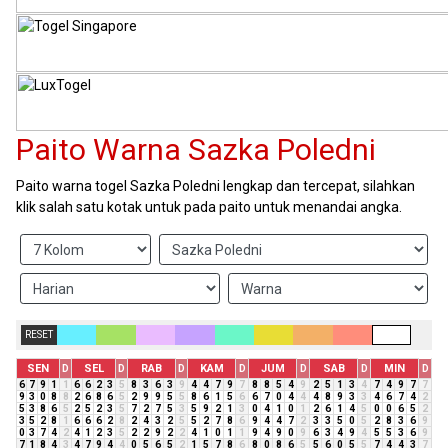
Paito Warna Sazka Poledni
Paito warna togel Sazka Poledni lengkap dan tercepat, silahkan
klik salah satu kotak untuk pada paito untuk menandai angka.
RESET
SEN
SEL
RAB
KAM
JUM
SAB
MIN
D
D
D
D
D
D
D
6
7
9
1
1
6
6
2
3
5
8
3
6
3
9
4
4
7
9
7
8
8
5
4
9
2
5
1
3
4
7
4
9
7
7
9
3
0
8
8
2
6
8
6
5
2
9
9
5
5
8
6
1
5
6
6
7
0
4
4
4
8
9
3
3
4
6
7
4
2
5
3
8
6
5
2
5
2
3
5
7
2
7
5
3
5
9
2
1
3
0
4
1
0
1
2
6
1
4
5
0
0
6
5
2
3
5
2
8
1
6
6
6
2
8
2
4
3
2
5
5
2
7
8
6
9
4
4
7
2
3
3
5
0
5
2
8
3
6
9
0
3
7
4
2
4
1
2
3
5
2
2
9
2
2
4
1
0
1
1
9
4
9
0
9
6
3
4
9
4
5
5
3
6
9
7
1
8
4
3
4
7
9
4
4
0
5
6
5
2
1
5
7
8
6
8
0
8
6
5
5
6
0
5
5
7
4
4
3
7