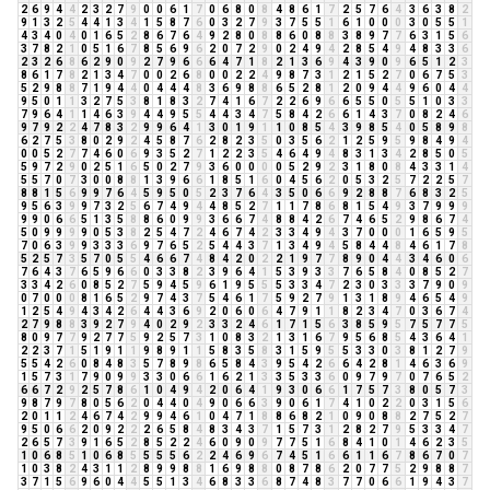
2
6
9
4
4
2
3
2
7
9
0
0
6
1
7
0
6
8
0
8
4
8
6
1
7
2
5
7
6
4
3
6
3
8
2
9
1
3
2
5
4
4
1
3
4
1
5
8
7
6
0
3
2
7
9
3
7
5
5
1
6
1
0
0
0
3
0
5
5
1
4
3
4
0
4
0
1
6
5
2
8
6
7
6
4
9
2
8
0
8
8
6
0
8
8
3
8
9
7
7
6
3
1
5
6
3
7
8
2
1
0
5
1
6
7
8
5
6
9
6
2
0
7
2
9
0
2
4
9
4
2
8
5
4
9
4
8
3
3
6
2
3
2
6
8
6
2
9
0
9
2
7
9
6
6
6
4
7
1
8
2
1
3
6
9
4
3
9
0
9
6
5
1
2
3
8
6
1
7
8
2
1
3
4
7
0
0
2
6
8
0
0
2
2
4
9
8
7
3
1
2
1
5
2
7
0
6
7
5
3
5
2
9
8
8
7
1
9
4
4
0
4
4
4
8
3
6
9
8
8
6
5
2
8
1
2
0
9
4
4
9
6
0
4
4
9
5
0
1
1
3
2
7
5
3
8
1
8
3
2
7
4
1
6
7
2
2
6
9
6
6
5
5
0
5
5
1
0
3
3
7
9
6
4
1
1
4
6
3
9
4
4
9
5
5
4
4
3
4
7
5
8
4
2
6
6
1
4
3
7
0
8
2
4
6
9
7
9
2
2
4
7
8
3
2
9
9
6
4
1
3
0
1
9
1
1
0
8
5
4
3
9
8
5
4
0
5
8
9
8
6
2
7
5
3
8
0
2
9
2
4
5
8
7
6
2
8
2
3
5
0
3
5
6
2
1
2
5
9
5
9
8
4
9
4
0
0
5
2
7
7
4
6
0
6
9
3
5
2
7
1
2
2
3
5
4
6
4
9
4
8
3
1
3
4
2
8
5
0
5
5
9
7
2
9
0
2
5
1
6
5
0
2
7
9
3
6
0
0
0
0
5
2
9
2
3
1
8
0
8
4
3
3
1
4
5
5
7
0
7
3
0
0
8
8
1
3
9
6
6
1
8
5
1
6
0
4
5
6
2
0
5
3
2
5
7
2
2
5
7
8
8
1
5
6
9
9
7
6
4
5
9
5
0
5
2
3
7
6
4
3
5
0
6
6
9
2
8
8
7
6
8
3
2
5
9
5
6
3
9
9
7
3
2
5
6
7
4
9
4
4
8
5
2
7
1
1
7
8
6
8
1
5
4
9
3
7
9
9
9
9
9
0
6
6
5
1
3
5
8
8
6
0
9
9
3
6
6
7
4
8
8
4
2
6
7
4
6
5
2
9
8
6
7
4
5
0
9
9
9
9
0
5
3
8
2
5
4
7
2
4
6
7
4
2
3
3
4
9
4
3
7
0
0
0
1
6
5
9
5
7
0
6
3
9
9
3
3
3
6
9
7
6
5
2
5
4
4
3
7
1
3
4
9
4
5
8
4
4
8
4
6
1
7
8
5
2
5
7
3
5
7
0
5
5
4
6
6
7
4
8
4
2
0
2
2
1
9
7
7
8
9
0
4
4
3
4
6
0
6
7
6
4
3
7
6
5
9
6
6
0
3
3
8
2
3
9
6
4
1
5
3
9
3
3
7
6
5
8
4
0
8
5
2
7
3
3
4
2
6
0
8
5
2
7
5
9
4
5
9
6
1
9
5
5
5
3
3
4
7
2
3
0
3
3
3
7
9
0
9
0
7
0
0
0
8
1
6
5
2
9
7
4
3
7
5
4
6
1
7
5
9
2
7
9
1
3
1
8
9
4
6
5
4
9
1
2
5
4
9
4
3
4
2
6
4
4
3
6
9
2
0
6
0
6
4
7
9
1
1
8
2
3
4
7
0
3
6
7
4
2
7
9
8
8
3
9
2
7
9
4
0
2
9
2
3
3
2
4
6
1
7
1
5
6
3
8
5
9
5
7
5
7
7
5
8
0
9
7
7
9
2
7
7
5
9
2
5
7
3
1
0
8
3
2
1
3
1
6
7
9
5
6
8
5
4
3
6
4
1
2
2
3
7
1
5
1
9
1
1
9
8
9
1
1
5
8
3
5
8
3
1
5
9
5
5
3
3
0
3
8
1
2
7
9
5
5
4
2
6
0
8
4
8
3
5
7
8
9
8
6
5
8
4
3
9
5
4
2
6
6
4
2
8
1
4
6
3
6
9
1
5
7
3
1
7
9
0
9
9
3
3
0
6
6
1
6
2
1
3
3
5
3
3
6
0
9
7
9
7
0
7
6
5
2
6
6
7
2
9
2
5
7
8
6
1
0
4
9
4
2
0
6
4
1
9
3
0
6
6
1
7
5
7
3
8
0
5
7
3
9
8
7
9
7
8
0
5
6
2
0
4
4
0
4
9
0
6
6
3
9
0
6
1
7
4
1
0
2
2
0
3
1
5
6
2
0
1
1
2
4
6
7
4
2
9
9
4
6
1
0
4
7
1
8
8
6
8
2
1
0
9
0
8
8
2
7
5
2
7
9
5
0
6
6
2
0
9
2
2
2
6
5
8
4
8
3
4
3
7
1
5
7
3
1
2
8
2
7
9
5
3
3
4
7
2
6
5
7
3
9
1
6
5
2
8
5
2
2
4
6
0
9
0
9
7
7
5
1
6
8
4
1
0
1
4
6
2
3
5
1
0
6
8
5
1
0
6
8
5
5
5
5
6
2
2
4
6
9
6
7
4
5
1
6
6
1
1
6
7
8
6
7
0
7
1
0
3
8
2
4
3
1
1
2
8
9
9
8
8
1
6
9
8
8
0
8
7
8
6
2
0
7
7
5
2
9
8
8
7
3
7
1
5
6
9
6
0
4
4
5
5
1
3
4
6
8
3
3
6
8
7
4
8
3
7
7
0
6
6
1
9
4
3
7