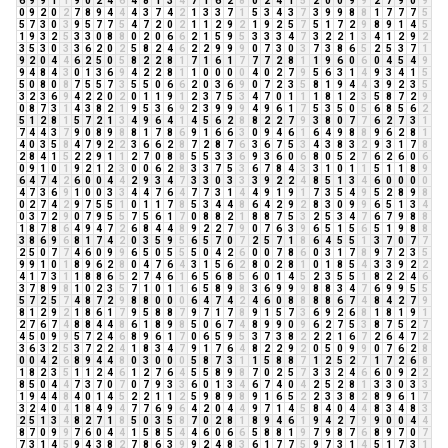
6
9
9
1
1
9
0
2
4
6
4
8
1
3
4
7
1
6
2
8
0
2
4
1
5
2
0
0
9
9
2
7
9
0
9
0
9
2
0
2
7
8
9
4
4
4
3
7
4
2
1
3
3
7
1
5
3
4
3
7
3
9
9
8
8
1
7
7
7
5
5
7
3
0
3
9
5
7
7
5
4
7
2
0
2
1
1
2
9
2
1
9
2
5
7
5
1
7
2
9
8
9
1
4
5
1
9
3
2
5
3
3
0
8
8
0
2
0
6
6
2
1
5
9
5
3
3
3
4
7
3
2
2
1
3
4
1
2
9
2
3
5
3
0
3
3
6
2
0
2
5
8
2
4
6
2
2
9
9
9
0
7
3
0
3
7
3
8
6
5
2
5
3
7
1
9
2
0
4
4
6
2
5
0
5
8
2
2
8
1
7
1
6
1
7
7
7
2
8
1
1
9
6
0
6
0
4
5
4
9
9
4
8
4
3
0
1
3
6
9
4
2
2
8
1
1
0
0
0
0
4
0
2
7
9
5
6
3
1
4
9
3
4
1
5
5
0
8
0
8
7
5
5
7
3
5
5
0
6
6
2
0
3
6
9
0
7
2
3
5
8
1
9
4
4
3
9
2
3
5
3
2
3
6
9
4
2
2
0
2
0
1
1
9
1
2
3
7
5
3
4
7
0
1
1
1
8
1
2
3
5
8
7
2
9
0
8
7
3
1
4
3
8
2
1
9
5
3
6
9
2
3
9
9
9
4
9
6
1
7
5
3
5
0
5
6
8
5
6
2
5
1
2
8
1
5
7
2
1
3
4
9
6
4
1
4
5
6
2
8
8
2
2
7
9
3
8
0
7
7
6
2
7
3
1
7
4
4
3
7
9
0
8
9
8
8
1
7
8
6
9
1
6
6
3
0
9
4
6
1
6
4
9
8
8
9
6
2
8
1
4
0
3
5
8
4
7
9
2
2
3
6
6
2
8
7
2
8
7
6
3
6
7
5
3
4
3
8
3
2
9
3
1
7
8
2
8
4
1
5
2
2
9
1
1
2
7
0
8
8
5
5
3
3
6
9
3
6
0
6
8
0
5
2
7
6
2
6
0
6
0
9
1
0
1
9
2
1
2
3
0
0
6
2
8
3
3
7
5
3
6
7
8
4
3
3
1
0
1
1
5
1
1
8
9
6
4
7
4
2
6
0
0
4
4
2
9
3
4
7
3
3
0
3
3
3
9
2
2
4
8
5
1
3
4
6
0
0
0
0
4
7
3
6
9
1
0
0
3
3
4
4
7
6
4
7
7
3
1
4
4
9
1
9
1
7
3
5
4
9
5
2
8
9
8
0
2
7
4
2
9
7
5
5
1
0
1
1
7
8
5
3
4
4
8
6
4
2
9
2
8
3
0
9
9
6
5
1
3
4
0
3
7
2
9
0
7
9
5
5
7
5
6
1
7
0
8
8
2
1
8
8
7
5
3
2
5
3
4
7
6
7
9
8
8
1
8
7
8
6
4
9
4
7
2
6
8
4
4
8
9
2
2
7
9
0
7
6
3
9
6
5
1
5
6
5
1
9
8
8
3
8
6
9
6
8
1
7
4
2
0
3
5
9
5
6
5
7
0
7
2
5
7
1
8
6
4
5
5
1
3
7
0
7
7
2
5
0
7
7
4
6
0
9
9
6
5
0
5
5
5
0
4
2
6
0
0
7
8
6
0
3
1
7
8
9
7
2
3
5
9
9
1
0
1
8
9
6
2
8
0
4
7
6
4
3
1
5
6
2
8
0
2
8
1
0
1
8
5
4
3
3
9
2
2
4
1
7
3
1
1
8
8
6
5
2
7
4
6
1
6
5
6
8
5
6
0
1
4
5
2
3
5
5
1
8
2
2
4
6
3
7
8
9
8
1
0
2
3
5
7
1
0
1
1
6
5
8
9
8
3
6
9
9
9
8
8
3
4
7
6
9
9
5
5
5
7
2
5
7
4
8
7
2
9
8
8
0
0
0
6
4
7
4
2
4
6
0
8
8
8
8
6
7
4
8
4
2
7
9
8
1
2
9
2
1
8
6
1
7
9
5
8
8
7
9
7
1
7
8
9
1
5
7
3
6
9
2
6
8
1
8
1
9
1
2
7
6
7
4
8
8
4
4
8
6
1
8
9
8
5
0
6
7
4
8
9
9
0
9
6
2
7
5
3
8
7
5
2
7
4
5
0
9
9
5
7
2
4
6
8
9
6
1
7
0
6
5
9
5
3
7
3
8
2
2
2
1
6
7
2
6
4
7
2
3
6
3
2
5
3
7
2
2
4
1
8
3
4
7
9
1
7
6
4
8
2
2
9
2
0
5
0
9
9
0
7
6
2
8
0
0
4
2
6
8
9
4
4
8
0
3
0
0
0
5
8
7
3
1
1
5
8
8
7
1
2
5
2
7
1
7
2
6
8
1
8
2
3
5
1
1
2
4
6
1
2
7
6
4
5
5
8
9
8
7
0
2
5
7
3
3
2
4
6
6
0
9
2
2
8
5
0
4
4
7
3
7
0
7
0
7
9
3
3
6
0
1
3
4
6
7
4
0
4
2
5
2
8
1
3
3
0
3
3
1
9
4
4
8
4
0
1
4
5
2
2
1
1
2
5
9
8
9
8
9
1
6
5
2
2
3
3
8
2
8
9
6
1
7
3
2
4
0
4
1
8
4
9
4
7
7
6
9
6
4
2
0
4
4
9
7
1
4
5
8
4
0
4
4
8
3
4
8
3
2
5
1
3
4
8
2
7
1
8
5
0
3
5
8
7
0
2
8
1
8
9
4
6
1
9
4
2
7
9
9
0
0
4
4
8
7
0
9
9
7
6
0
4
4
1
5
8
5
4
4
6
0
6
6
5
8
8
1
9
7
9
8
7
6
8
9
7
0
7
7
3
1
4
5
9
4
3
8
2
7
8
6
3
9
9
2
4
8
3
6
1
7
7
5
9
7
3
1
4
5
1
7
3
1