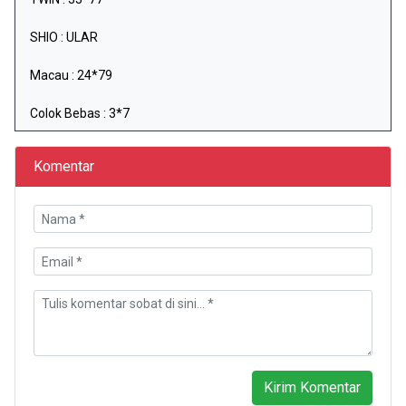
SHIO : ULAR
Macau : 24*79
Colok Bebas : 3*7
Komentar
Kirim Komentar