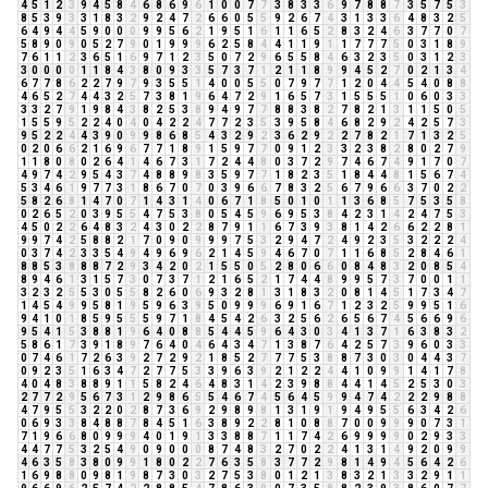
4
5
1
2
3
9
4
5
8
4
6
8
6
9
6
1
0
0
7
7
3
8
3
3
6
9
7
8
8
7
3
5
7
5
3
8
5
3
9
3
3
1
8
3
2
9
2
4
7
2
6
6
0
5
5
9
2
6
7
4
3
1
3
3
6
4
8
3
2
5
6
4
9
4
4
5
9
0
0
0
9
9
5
6
2
1
9
5
1
6
1
1
6
5
2
8
3
2
4
6
3
7
7
0
7
5
8
9
0
9
0
5
2
7
9
0
1
9
9
9
6
2
5
8
4
4
1
1
9
1
1
7
7
7
5
0
3
1
8
9
7
6
1
1
2
3
6
5
1
6
9
7
1
2
3
5
0
7
2
9
6
5
5
8
4
6
3
2
3
5
0
3
1
2
3
3
0
0
0
0
1
1
8
4
3
8
0
9
3
3
5
7
3
7
1
2
1
1
8
9
9
4
5
2
7
0
2
1
3
4
6
7
7
8
6
2
2
7
9
7
9
3
5
5
1
4
0
0
5
5
0
7
9
7
7
1
2
0
4
4
5
4
0
8
8
4
6
5
2
7
4
4
3
2
5
7
3
8
1
9
6
4
7
2
9
1
6
5
7
3
1
5
5
5
1
0
6
0
3
3
3
3
2
7
9
1
9
8
4
3
8
2
5
3
8
9
4
9
7
7
8
8
3
8
2
7
8
2
1
3
1
1
5
0
5
1
5
5
9
5
2
2
4
0
4
0
4
2
2
4
7
7
2
3
5
3
9
5
8
4
6
8
2
9
2
4
2
5
7
3
9
5
2
2
4
4
3
9
0
9
9
8
6
8
5
4
3
2
9
2
3
6
2
9
2
2
7
8
2
1
7
1
3
2
5
0
2
0
6
6
2
1
6
9
6
7
7
1
8
9
1
5
9
7
7
0
9
1
2
3
3
2
3
8
2
8
0
2
7
9
1
1
8
0
8
0
2
6
4
1
4
6
7
3
1
7
2
4
4
8
0
3
7
2
9
7
4
6
7
4
9
1
7
0
7
4
9
7
4
2
9
5
4
3
7
4
8
8
9
8
3
5
9
7
7
1
8
2
3
5
1
8
4
4
8
1
5
6
7
4
5
3
4
6
1
9
7
7
3
1
8
6
7
0
7
0
3
9
6
6
7
8
3
2
5
6
7
9
6
6
3
7
0
2
2
5
8
2
6
8
1
4
7
0
7
1
4
3
1
4
0
6
7
1
8
5
0
1
0
1
1
3
6
8
5
7
5
3
5
8
0
2
6
5
2
0
3
9
5
5
4
7
5
3
8
0
5
4
5
9
6
9
5
3
8
4
2
3
1
4
2
4
7
5
3
4
5
0
2
2
6
4
8
3
2
4
3
0
2
2
8
7
9
1
1
6
7
3
9
3
8
1
4
2
6
6
2
2
8
1
9
9
7
4
2
5
8
8
2
1
7
0
9
0
9
9
9
7
5
3
2
9
4
7
2
4
9
2
3
5
3
2
2
2
4
0
3
7
4
2
3
3
5
4
9
4
9
6
9
6
2
1
4
5
9
4
6
7
0
7
1
1
6
8
5
2
8
4
6
1
8
8
5
3
8
8
8
7
2
9
3
4
2
0
2
1
5
5
0
5
2
8
0
6
6
0
8
4
8
3
2
0
8
5
4
8
9
4
6
1
3
1
5
7
3
0
7
3
7
1
2
1
6
5
2
1
7
4
4
8
9
9
5
7
3
7
0
0
1
1
3
2
3
2
5
5
3
0
5
5
8
2
6
0
6
9
3
2
8
1
3
1
8
3
2
0
8
1
4
5
1
7
3
4
7
1
4
5
4
9
9
5
8
1
9
5
9
6
3
9
5
0
9
9
9
6
9
1
6
7
1
2
3
2
5
9
9
5
1
6
9
4
1
0
1
8
5
9
5
5
5
9
7
1
8
4
5
4
2
6
3
2
5
6
2
6
5
6
7
4
5
6
6
9
6
9
5
4
1
5
3
8
8
1
9
6
4
0
8
8
5
4
4
5
9
6
4
3
0
3
4
1
3
7
1
6
3
8
3
2
5
8
6
1
7
3
9
1
8
9
7
6
4
0
4
6
4
3
4
7
1
3
8
7
6
4
2
5
7
3
9
6
0
3
3
0
7
4
6
1
7
2
6
3
9
2
7
2
9
2
1
8
5
2
7
7
7
5
3
8
8
7
3
0
3
0
4
4
3
7
0
9
2
3
5
1
6
3
4
7
2
7
7
5
3
3
9
6
3
9
2
1
2
2
4
4
1
0
9
9
1
4
1
7
8
4
0
4
8
3
8
8
9
1
1
5
8
2
4
6
4
8
3
1
4
2
3
9
8
8
4
4
1
4
5
2
5
3
0
3
2
7
7
2
9
5
6
7
3
1
2
9
8
6
5
5
4
6
7
4
5
6
4
5
9
9
4
7
4
2
2
2
9
8
8
4
7
9
5
5
3
2
2
0
2
8
7
3
6
9
2
9
8
9
8
1
3
1
9
1
9
4
9
5
5
6
3
4
2
6
0
6
9
3
3
8
4
8
8
7
8
4
5
1
6
3
8
9
2
2
8
1
0
8
8
7
0
0
9
9
9
0
7
3
1
7
1
9
6
6
8
0
9
9
9
4
0
1
9
1
3
3
8
8
7
1
1
7
4
2
6
9
9
9
9
0
2
9
3
3
4
4
7
7
5
3
2
5
4
9
0
9
0
0
0
8
7
4
8
3
2
7
0
2
2
4
1
3
1
4
9
2
0
9
9
4
6
3
5
8
3
8
0
9
9
1
8
0
2
2
7
6
3
5
8
3
7
7
2
9
8
1
4
9
4
5
6
4
2
6
1
6
9
8
8
0
9
8
1
9
8
7
3
0
3
2
7
5
3
8
0
1
2
1
3
8
3
2
1
3
3
2
9
1
1