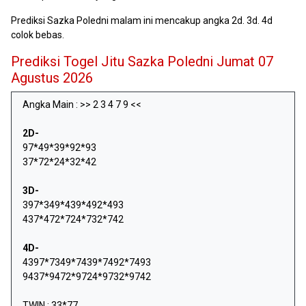
Prediksi Sazka Poledni malam ini mencakup angka 2d. 3d. 4d
colok bebas.
Prediksi Togel Jitu Sazka Poledni Jumat 07
Agustus 2026
Angka Main : >> 2 3 4 7 9 <<
2D-
97*49*39*92*93
37*72*24*32*42
3D-
397*349*439*492*493
437*472*724*732*742
4D-
4397*7349*7439*7492*7493
9437*9472*9724*9732*9742
TWIN : 33*77