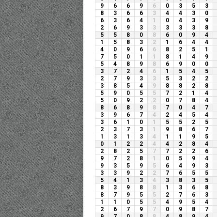
9
6
6
9
6
0
3
5
3
8
3
6
6
3
4
4
3
0
6
3
6
4
1
0
4
3
9
2
6
9
3
3
3
3
3
8
5
5
8
0
8
6
0
9
4
1
5
8
3
2
1
6
4
4
4
0
9
6
6
8
2
5
1
7
5
0
1
1
8
1
4
9
5
4
8
9
8
6
9
0
0
3
7
2
4
6
1
5
4
5
2
7
9
3
3
5
3
2
2
3
8
5
4
9
8
8
2
8
5
9
0
5
5
7
2
1
4
5
0
9
2
2
0
7
8
4
8
6
8
9
8
7
0
4
7
3
9
6
7
4
2
4
5
4
3
6
1
0
1
5
5
2
5
2
3
7
3
1
9
8
6
7
1
3
1
3
4
1
1
9
5
0
1
2
2
4
4
2
8
4
2
8
2
5
7
7
2
2
6
9
7
2
8
1
0
5
9
4
9
3
5
9
5
6
4
9
3
3
3
9
2
2
7
6
5
5
5
4
1
3
4
3
8
3
5
8
3
9
8
8
1
3
6
8
8
7
9
5
5
2
7
6
3
1
1
0
5
5
4
9
5
4
2
6
7
9
7
0
9
8
7
9
7
0
8
8
4
8
9
4