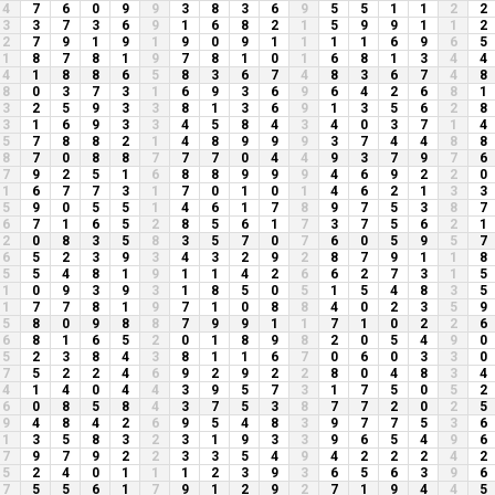
4
7
6
0
9
9
3
8
3
6
9
5
5
1
1
2
2
3
3
7
3
6
9
1
6
8
2
1
5
9
9
1
1
2
2
7
9
1
9
1
9
0
9
1
1
1
1
6
9
6
5
1
8
7
8
1
9
7
8
1
0
1
6
8
1
3
4
4
4
1
8
8
6
5
8
3
6
7
4
8
3
6
7
4
8
8
0
3
7
3
1
6
9
3
6
9
6
4
2
6
8
1
3
2
5
9
3
3
8
1
3
6
9
1
3
5
6
2
8
3
1
6
9
3
3
4
5
8
4
3
4
0
3
7
1
4
5
7
8
8
2
1
4
8
9
9
9
3
7
4
4
8
8
8
7
0
8
8
7
7
7
0
4
4
9
3
7
9
7
6
7
9
2
5
1
6
8
8
9
9
9
4
6
9
2
2
0
1
6
7
7
3
1
7
0
1
0
1
4
6
2
1
3
3
5
9
0
5
5
1
4
6
1
7
8
9
7
5
3
8
7
6
7
1
6
5
2
8
5
6
1
7
3
7
5
6
2
1
2
0
8
3
5
8
3
5
7
0
7
6
0
5
9
5
7
6
5
2
3
9
3
4
3
2
9
2
8
7
9
1
1
8
5
5
4
8
1
9
1
1
4
2
6
6
2
7
3
1
5
1
0
9
3
9
3
1
8
5
0
5
1
5
4
8
3
5
1
7
7
8
1
9
7
1
0
8
8
4
0
2
3
5
9
5
8
0
9
8
8
7
9
9
1
1
7
1
0
2
2
6
6
8
1
6
5
2
0
1
8
9
8
2
0
5
4
9
0
5
2
3
8
4
3
8
1
1
6
7
0
6
0
3
3
0
7
5
2
2
4
6
9
2
9
2
2
8
0
4
8
3
4
4
1
4
0
4
4
3
9
5
7
3
1
7
5
0
5
2
6
0
8
5
8
4
3
7
5
3
8
7
7
2
0
2
5
9
4
8
4
2
6
9
5
4
8
3
9
7
7
5
3
6
1
3
5
8
3
2
3
1
9
3
3
9
6
5
4
9
6
7
9
7
9
2
2
3
3
5
4
9
4
2
2
2
4
2
5
2
4
0
1
1
1
2
3
9
3
6
5
6
3
9
6
7
5
5
6
1
7
9
1
2
9
2
7
1
9
4
4
5