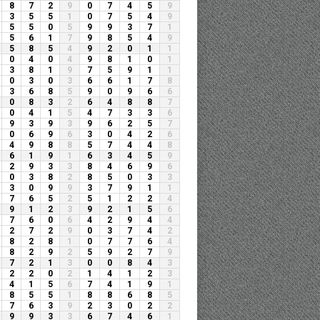
8
7
2
9
0
7
4
5
9
3
5
5
1
0
7
5
4
9
5
5
0
5
9
9
3
7
1
5
6
1
7
9
8
5
4
9
5
8
5
4
9
2
0
1
1
0
4
0
4
9
8
1
0
1
3
8
1
9
7
5
9
1
1
0
3
0
3
6
6
1
7
8
3
6
8
5
9
0
9
6
6
0
8
3
2
6
4
8
8
7
0
4
1
5
4
7
3
3
6
9
3
9
3
9
6
2
5
7
0
6
9
6
3
0
4
2
6
4
9
8
8
5
7
4
4
8
6
1
9
1
6
3
4
5
9
2
9
3
3
8
4
6
9
6
0
3
8
2
8
5
0
3
3
3
0
9
9
3
7
9
1
1
7
6
5
2
5
1
2
2
4
9
1
2
3
9
2
1
5
6
7
6
0
6
4
2
9
4
4
2
7
2
9
0
3
7
4
2
8
2
8
1
0
7
7
6
4
8
2
9
2
5
9
2
7
9
7
2
1
3
0
0
8
4
3
2
2
0
2
1
4
1
2
3
4
1
5
6
7
4
1
9
1
8
5
5
1
8
8
6
8
5
7
6
3
9
2
3
0
2
2
9
9
3
3
6
7
4
6
1