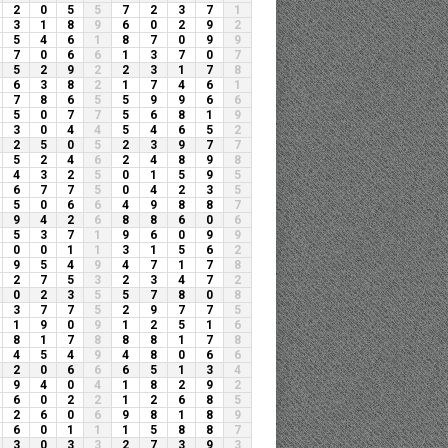
2
0
5
5
7
2
3
7
1
3
1
8
9
6
0
2
9
2
5
4
6
1
8
7
0
9
9
7
0
6
6
1
3
7
0
7
5
2
9
2
2
3
1
7
8
6
3
8
2
1
7
4
6
1
7
8
6
5
5
9
9
6
6
5
0
7
7
5
6
8
1
9
3
0
4
4
5
4
6
5
2
2
5
0
5
2
3
9
7
7
5
2
4
6
2
4
8
9
8
4
3
2
5
0
1
5
9
5
6
7
7
5
0
4
2
3
5
5
0
6
6
4
9
8
8
7
9
4
2
6
8
8
6
0
6
5
3
7
1
9
6
0
9
9
0
0
1
1
3
1
5
6
2
9
5
4
9
4
7
1
7
8
2
7
5
3
2
3
4
7
2
0
2
3
5
5
7
8
0
8
3
7
7
5
2
9
7
7
5
1
9
0
9
1
2
5
1
6
8
1
7
8
8
8
1
7
8
4
5
4
9
4
8
0
6
6
2
0
6
6
6
5
1
3
4
9
4
0
4
1
8
2
9
2
6
0
2
2
1
2
6
8
5
2
6
0
6
9
8
1
8
9
6
0
1
1
1
5
8
8
7
3
0
3
3
2
7
3
9
3