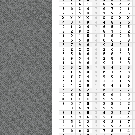
6
4
6
1
7
8
9
4
2
3
6
3
4
7
6
7
0
1
2
5
5
4
9
1
2
4
5
X
X
X
X
0
X
X
X
X
4
0
4
9
4
4
8
9
6
0
1
3
4
7
6
5
3
5
8
2
8
2
1
8
1
6
2
1
9
1
5
6
1
8
9
8
2
6
5
8
4
0
6
0
8
5
7
9
6
6
9
4
3
1
3
2
2
2
4
2
6
7
1
5
5
8
6
5
5
8
3
0
7
9
5
4
9
2
8
9
2
1
4
9
6
6
9
1
6
3
0
5
2
5
7
5
4
7
5
5
1
5
0
5
6
1
5
3
5
8
3
4
7
9
0
3
5
5
1
3
5
8
2
2
1
6
7
4
2
8
1
9
4
8
6
6
2
5
2
7
5
2
2
7
0
8
8
3
2
0
6
5
0
X
X
X
X
0
2
9
9
9
8
0
7
0
7
2
8
9
2
8
0
5
9
5
9
9
5
1
3
1
4
8
3
4
2
6
7
1
4
3
6
9
3
0
3
4
6
5
3
2
5
9
2
1
7
6
0
2
5
7
3
2
4
3
5
6
6
3
9
7
8
3
4