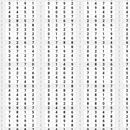
8
5
1
9
1
1
0
7
9
2
2
1
4
7
9
7
4
3
2
9
4
3
7
1
8
2
6
8
5
9
8
2
1
0
3
4
4
5
5
1
3
0
5
3
8
3
1
4
9
4
4
2
8
2
1
7
8
6
5
3
7
1
6
4
0
2
2
7
4
2
8
5
7
3
3
1
6
9
6
2
9
2
7
9
7
8
3
5
3
8
2
5
2
7
7
5
2
9
6
6
3
2
6
3
2
3
5
8
3
6
2
5
7
0
9
1
1
2
6
4
1
7
3
2
5
0
1
2
7
9
2
7
1
9
1
2
0
8
4
9
3
3
7
1
4
6
1
9
9
7
4
2
0
9
3
2
6
7
4
5
7
8
8
7
9
9
3
4
7
6
4
9
8
1
5
6
9
4
1
8
9
2
2
1
5
6
7
1
5
7
1
4
5
6
7
9
3
3
0
2
1
5
6
9
5
2
4
2
7
9
5
3
2
4
6
8
0
7
7
5
1
3
9
5
1
2
3
2
2
0
1
1
1
8
6
6
3
9
2
3
7
7
0
7
5
1
4
9
4
4
8
3
6
9
7
9
6
4
1
7
8
9
3
8
2
1
6
6
5
2
7
6
7
3
2
0
6
6
8
2
0
3
3
7
3
4
3
7
5
4
3
1
5
8
4
3
4
6
4
1
3
0
1
9
1
2
5
5
7
4
9
4
2
3
2
3
5
8
4
1
3
4
1
3
5
1
0
5
5
3
7
1
8
9
7
0
9
7
7
1
8
4
3
7
0
7
5
4
8
3
2
9
2
8
0
8
2
4
4
4
4
2
6
8
3
3
9
3
0
8
1
5
6
1
3
5
6
0
0
0
3
5
0
4
4
9
3
7
2
9
8
1
9
2
4
7
2
8
8
2
2
4
8
8
0
7
7
5
8
9
9
5
7
3
2
4
6
6
3
1
6
7
5
3
1
5
7
8
1
5
6
0
4
8
6
5
7
3
4
7
2
9
9
9
4
1
3
4
4
9
8
8
7
4
9
8
8
7
2
9
1
9
9
1
1
9
2
9
4
4
0
4
6
2
8
9
6
9
9
6
2
8
1
4
1
8
9
9
3
8
3
2
7
4
5
9
8
7
6
4
4
1
1
2
0
6
0
2
2
1