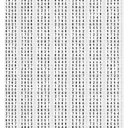
7
8
7
0
7
3
8
2
3
5
8
6
4
5
9
8
4
8
7
6
2
5
4
8
3
2
2
9
2
2
2
2
4
8
3
1
2
0
4
4
9
0
8
3
2
6
2
6
8
5
0
8
4
5
9
2
5
1
1
2
6
4
2
1
3
4
9
9
9
9
1
9
9
5
5
6
3
8
9
8
7
6
1
8
9
1
7
1
4
5
9
8
6
3
9
7
0
4
1
5
x
x
x
x
0
1
2
6
0
6
5
9
8
4
3
5
2
3
1
4
6
5
3
6
9
9
6
5
4
9
0
9
1
1
2
8
7
9
3
3
9
6
2
6
8
5
0
0
4
4
0
1
3
6
9
5
4
6
5
2
9
3
5
3
8
7
7
1
8
9
2
7
6
2
8
9
7
0
8
8
3
6
1
5
6
5
2
8
4
3
1
5
7
5
3
9
7
5
9
5
1
3
4
1
5
2
4
8
8
7
0
3
5
8
4
3
5
6
8
5
8
0
3
6
9
3
7
8
3
2
0
4
0
4
4
5
0
8
5
4
8
5
3
7
1
3
0
2
1
3
9
1
0
8
8
0
7
4
9
4
2
2
6
9
6
8
7
5
0
5
6
0
5
0
5
0
7
3
9
3
2
2
4
7
2
0
3
8
6
5
6
6
5
5
1
1
7
2
2
4
8
6
1
9
1
5
4
5
3
8
4
5
2
0
2
8
1
2
0
2
9
6
2
5
7
0
1
6
8
5
0
1
6
8
5
7
0
0
2
2
4
1
2
5
7
9
2
0
2
2
9
2
0
2
2
1
7
5
7
3
5
3
1
6
7
7
9
5
4
9
7
3
4
6
1
1
2
2
4
6
9
7
3
0
3
2
1
9
2
2
7
9
3
8
2
7
9
3
8
2
2
2
7
9
7
2
2
7
9
7
1
1
2
8
1
8
4
8
5
4
3
3
3
9
3
7
7
0
1
1
0
0
8
7
6
9
0
1
4
5
9
9
4
1
5
3
8
7
9
7
1
3
4
4
8
9
7
7
2
9
7
4
9
5
5
4
9
4
2
6
4
0
5
5
1
9
7
8
5
4
8
9
3
3
6
7
4
4
0
4
9
9
7
5
3
6
1
0
2
2
7
1
9
5
5
1
4
1
8
9
9
3
7
4
2
4
9
8
4
3
9
4
7
5
3
5
8
5
1
6
5
3
8
9
8
1
8
3
9
3
1
8
3
9
3
8
0
7
9
7
3
1
0
0
0
1
0
0
5
5
3
8
4
3
7
9
4
0
2
2
8
3
4
6
1
8
0
2
8
1
2
4
4
1
5
8
2
6
5
2
6
7
0
5
5
3
1
1
4
5
3
1
1
4
5
9
8
0
5
5
5
5
9
9
9
3
5
3
0
3
1
4
6
5
2
7
3
9
7
7
2
3
7
4
2
2
1
5
0
5
7
0
2
8
1
6
4
4
0
4
4
2
3
1
4
x
x
x
x
0
1
7
5
5
1
4
2
0
8
8
1
8
2
7
9
0
9
5
3
8
4
5
9
2
2
9
3
0
4
4
9
5
5
7
3
8
8
0
7
7
9
4
4
7
2
2
4
7
6
4
6
5
7
6
4
0
3
5
3
8
5
6
1
1
2
9
3
3
7
1
7
8
1
2
3
7
2
9
1
1
5
0
9
3
3
8
4
5
1
6
1
1
6
6
3
8
3
9
6
6
8
0
7
6
4
2
4
2
7
9
4
6
3
6
9
3
6
5
3
8
8
6
5
2
7
4
8
8
4
3
3
6
0
7
7
3
0
2
1
3
4
7
2
3
5
2
4
2
6
8
9
9
6
2
8
0
3
2
3
5
1
8
3
2
5
0
9
5
1
6
9
7
0
1
1
2
9
9
7
7
1
7
8
2
1
3
8
5
0
5
9
4
7
1
8
6
7
0
0
0
3
8
8
9
8
8
2
0
4
4
5
3
9
4
4
5
2
9
4
4
9
3
6
4
1
1
2
0
2
2
1
2
5
5
1
9
8
6
4
1
1
6
0
3
3
3
8
5
5
1
5
0
0
0
0
4
5
3
7
1
7
5
5
0
5
8
9
5
7
3
2
1
6
0
6
0
6
5
2
7
8
0
9
7
7
2
8
2
0
2
5
7
3
3
6
5
4
7
2
9
9
2
4
0
4
9
3
9
2
2
3
1
5
9
5
2
6
9
5
5
1
4
9
9
9
1
2
5
6
2
1
3
7
5
3
2
1
9
9
9
2
1
4
5
9
1
4
1
4
5
9
1
3
1
4
3
6
8
4
3
8
1
3
3
6
6
8
3
3
6
1
7
2
1
3
5
9
1
8
9
3
7
6
1
7
9
7
0
1
1
0
6
6
7
4
6
2
3
5
8
2
9
0
7
7
4
0
8
3
2
5
8
8
6
5
6
0
0
1
1
6
4
5
6
2
6
5
3
3
6
6
0
0
6
6
2
8
4
1
5
5
8
6
9
6
2
6
3
4
7
9
4
0
9
9
8
0
5
6
2
7
0
0
0
0
5
5
5
3
8
8
8
9
5
5
1
7
7
8
6
3
0
2
8
1
4
6
5
3
8
4
2
4
1
5
2
1
6
3
9
2
6
5
4
9
9
6
0
4
4
1
1
5
9
5
7
9
1
8
9
5
5
4
0
4
0
7
6
4
1
7
7
3
4
7
8
6
1
2
3
2
6
4
3
7
5
3
0
8
8
5
8
6
2
8
9
9
3
3
6
3
2
4
5
9
8
9
3
3
6
1
5
0
0
0
8
3
5
1
6
3
7
9
7
7
5
7
0
2
2
0
1
2
3
5
6
7
6
0
6
2
9
9
7
7
0
0
1
2
3
6
4
6
4
1
8
0
8
8
7
5
3
7
3
1
7
3
1
3
4
8
5
6
0
6
7
0
1
2
3
4
8
4
2
6
9
2
3
7
1
2
6
4
4
8
8
5
5
1
6
8
9
5
3
8
9
8
4
7
2