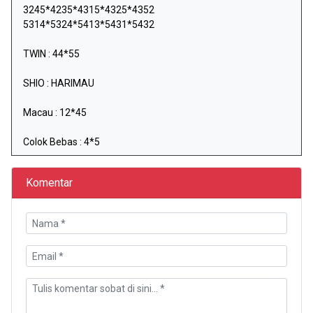
3245*4235*4315*4325*4352
5314*5324*5413*5431*5432
TWIN : 44*55
SHIO : HARIMAU
Macau : 12*45
Colok Bebas : 4*5
Komentar