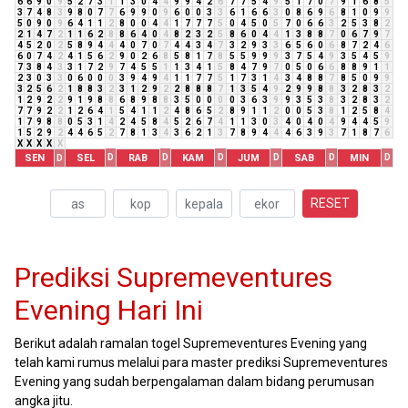
6
6
9
0
9
5
2
7
3
1
1
3
0
4
4
9
9
4
2
6
7
7
5
4
9
5
1
7
0
7
9
1
6
8
5
3
7
4
8
3
9
8
0
7
7
6
9
9
0
9
6
0
0
3
3
6
1
6
6
3
0
8
6
9
6
8
1
0
9
9
5
0
9
0
9
6
4
1
1
2
8
0
0
4
4
1
7
7
7
5
0
4
5
0
5
7
0
6
6
3
2
5
3
8
2
2
1
4
7
2
1
1
6
2
8
8
6
4
0
4
8
2
3
2
5
8
6
0
4
4
1
3
8
8
7
0
6
7
9
7
4
5
2
0
2
5
8
9
4
4
4
0
7
0
7
4
4
3
4
7
3
2
9
3
3
6
5
6
0
6
8
7
2
4
6
6
0
7
4
2
4
1
5
6
2
9
0
2
6
8
5
8
1
7
8
5
5
9
9
9
3
7
5
4
9
3
5
4
5
9
7
3
8
4
3
3
1
7
2
9
7
4
5
5
1
1
3
4
1
5
8
4
7
9
7
0
5
0
6
6
8
8
9
1
1
2
3
0
3
3
0
6
0
0
0
3
9
4
9
4
1
1
7
7
5
1
7
3
1
4
3
4
8
8
7
8
5
0
9
9
3
2
5
6
2
1
8
8
3
2
3
1
2
9
2
2
8
8
8
7
1
3
5
4
9
2
9
9
8
8
3
2
8
3
2
1
2
9
2
2
9
1
9
8
8
6
8
9
8
8
3
5
0
0
0
0
3
6
3
9
9
3
5
3
8
3
2
8
3
2
7
7
9
2
2
1
2
6
4
1
5
4
1
1
2
4
8
6
5
2
8
9
1
1
2
0
0
5
3
8
1
2
5
8
4
1
7
9
8
8
0
5
3
1
4
2
4
5
8
4
5
2
6
7
4
1
1
3
0
3
4
0
4
0
4
9
4
4
5
9
1
5
2
9
2
4
4
6
5
2
7
8
1
3
4
3
6
2
1
3
7
8
9
4
4
4
6
3
9
3
7
1
8
7
6
X
X
X
X
X
SEN
SEL
D
RAB
D
KAM
D
JUM
D
SAB
D
MIN
D
D
RESET
Prediksi Supremeventures
Evening Hari Ini
Berikut adalah ramalan togel Supremeventures Evening yang
telah kami rumus melalui para master prediksi Supremeventures
Evening yang sudah berpengalaman dalam bidang perumusan
angka jitu.