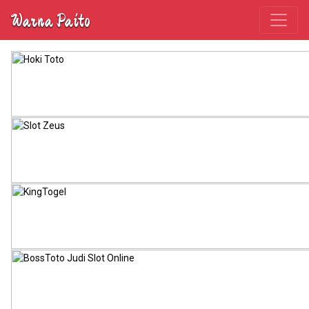
Warna Paito