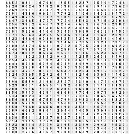
6
6
5
2
7
8
8
1
1
2
6
7
0
8
8
1
3
5
5
1
8
2
3
7
1
9
5
9
0
9
7
2
4
6
1
6
8
2
0
2
0
0
2
4
6
3
1
8
2
1
0
0
3
8
2
6
4
4
6
1
5
9
1
7
8
7
3
6
2
8
5
2
6
9
6
2
9
1
1
2
4
0
4
7
2
9
7
9
5
5
2
5
8
4
3
5
6
6
0
6
3
4
2
9
2
7
3
9
1
1
4
3
8
6
5
0
6
2
1
3
7
7
9
2
2
4
1
0
6
6
1
4
0
2
2
9
4
7
2
9
1
9
4
9
4
8
7
0
5
5
1
9
1
7
8
2
0
8
9
8
2
4
3
3
6
4
0
7
3
1
8
7
9
6
6
0
6
4
7
2
3
9
6
5
2
4
7
2
7
9
7
7
2
4
6
8
5
6
3
9
6
7
1
5
6
2
7
0
6
6
8
2
5
6
2
3
8
5
2
7
6
4
6
7
4
3
2
7
4
2
7
6
5
2
7
8
6
7
8
6
2
3
8
2
1
6
6
8
9
8
3
9
8
6
5
8
5
3
0
3
5
4
6
2
8
3
4
8
6
5
1
5
3
3
6
4
2
1
3
4
7
3
0
1
1
5
2
5
6
2
4
1
6
4
1
3
5
4
5
9
3
0
5
8
4
7
6
3
2
5
9
4
5
0
5
3
0
7
1
8
5
6
4
3
7
4
2
7
5
3
5
1
3
6
9
9
1
4
4
8
3
1
4
3
7
2
0
9
3
3
3
3
2
3
5
4
9
6
4
1
0
0
8
9
8
0
3
3
5
8
7
2
7
9
7
9
3
3
9
3
4
4
6
4
1
9
1
5
7
3
8
6
5
2
7
2
7
1
8
9
2
1
4
6
1
7
7
3
5
8
9
2
2
1
3
7
3
1
7
8
2
1
0
8
8
2
1
7
4
2
5
6
4
1
5
0
7
2
2
4
5
7
2
5
7
2
8
0
8
8
6
9
2
2
4
1
0
4
6
1
9
5
8
5
4
0
2
1
4
5
0
2
5
9
5
4
4
0
7
7
6
7
3
0
3
5
5
4
9
4
1
4
7
4
2
0
0
1
2
3
8
6
7
4
2
2
6
2
1
3
9
1
1
6
7
6
5
2
3
5
6
0
7
8
6
9
3
1
3
4
1
1
0
2
2
3
8
4
2
6
9
4
3
1
4
4
2
3
5
8
2
6
0
1
1
9
7
9
3
3
8
2
5
4
9
4
5
9
8
8
6
3
3
2
5
4
0
2
8
1
0
6
0
7
7
3
3
5
1
6
3
9
8
1
9
x
x
x
x
0
8
7
1
8
9
6
0
6
4
1
6
0
4
9
4
8
4
6
9
6
4
0
4
0
4
0
1
6
1
7
3
2
0
3
3
2
8
5
8
4
4
1
8
4
3
6
0
9
3
3
3
5
0
8
8
3
2
1
9
1
7
5
8
5
4
4
7
4
1
5
3
7
0
7
7
0
5
7
1
8
5
4
3
7
1
4
2
5
4
9
4
9
5
2
7
3
0
2
7
9
1
5
2
4
6
3
3
6
5
2
5
2
9
2
2
6
1
7
1
8
1
2
4
6
1
6
3
6
3
9
1
4
4
2
6
1
3
7
6
4
6
1
6
4
1
4
6
7
7
5
0
6
3
9
3
1
5
0
9
9
8
9
3
2
5
2
0
1
7
8
9
5
9
0
9
5
5
5
9
5
2
1
9
8
8
2
5
2
7
9
7
3
4
0
4
6
1
7
7
5
4
8
7
9
7
5
6
2
3
5
8
0
3
1
4
4
6
5
5
1
1
8
3
2
5
0
0
0
3
3
3
1
1
1
2
9
1
3
8
2
6
2
8
8
7
7
0
3
6
9
7
9
6
2
8
6
2
8
5
4
9
6
9
8
8
9
7
9
3
3
9
8
9
6
6
8
8
5
6
2
5
7
1
3
4
4
3
5
1
6
6
8
6
8
5
9
7
0
4
4
0
8
7
3
1
6
9
2
6
8
5
6
3
4
7
0
8
2
3
5
3
5
3
1
4
2
3
1
1
2
7
3
8
6
5
9
0
4
5
9
4
7
5
8
4
8
6
5
6
2
8
8
1
6
7
6
7
5
5
1
4
7
9
9
9
3
9
3
3
6
5
6
4
0
4
8
3
2
0
2
2
1
0
8
8
5
7
9
9
9
7
6
9
5
5
7
6
6
0
6
1
7
1
1
2
7
5
6
6
3
2
6
0
2
2
1
8
5
8
4
7
9
6
0
6
3
6
5
6
2
0
1
9
0
9
3
5
3
1
4
3
6
7
6
4
3
1
6
5
2
5
0
8
9
8
6
6
8
2
1
8
9
0
1
1
2
6
4
4
8
4
4
0
5
5
9
3
6
9
6
0
8
4
6
1
4
1
6
7
4
8
1
0
7
7
8
3
7
1
8
9
9
0
9
9
4
1
8
4
3
x
x
x
x
0
x
x
x
x
0
9
6
3
0
3
5
6
1
1
2
2
9
3
7
1
8
9
2
7
9
2
8
7
1
8
8
1
9
4
4
3
6
6
0
6
6
7
1
4
5
2
9
1
5
6
7
7
2
2
4
0
3
2
3
5
3
0
5
5
1
4
2
1
6
7
8
1
7
5
3
0
8
2
3
5
0
4
1
4
5
2
0
2
9
2
3
1
9
5
5
3
3
4
9
4
2
9
4
3
7
9
5
3
0
3
9
3
2
3
5
5
8
4
0
4
1
3
5
0
5
7
1
9
9
9
8
3
4
7
2
0
3
4
0
4
3
6
8
3
2
9
3
0
0
0
2
7
9
6
6
4
9
5
7
3
9
0
0
8
8
8
6
3
9
3
2
8
7
0
7
3
0
1
7
8