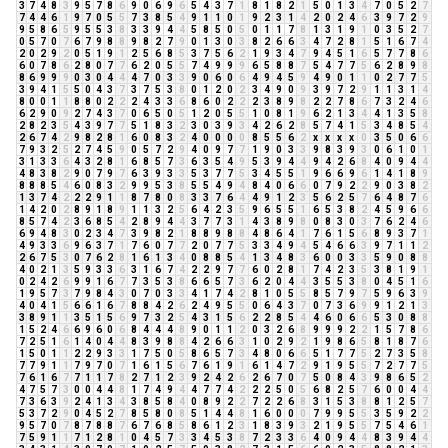
3
7
4
8
3
9
5
7
8
6
9
0
6
9
6
5
4
3
7
1
8
1
8
2
1
5
0
1
3
4
7
0
5
2
7
7
4
4
6
1
9
7
0
5
5
7
3
8
5
4
9
1
1
0
1
9
2
3
1
4
2
0
2
4
6
3
9
7
2
9
9
5
8
6
5
9
5
5
3
8
3
3
9
4
4
5
8
5
0
5
0
1
1
7
8
1
3
1
9
1
0
3
5
2
7
0
5
7
0
7
6
7
9
8
8
9
8
2
7
9
0
1
3
0
3
8
2
6
6
3
4
7
2
8
1
5
1
6
7
4
2
0
2
9
2
0
5
1
9
1
2
5
6
8
5
3
7
5
6
2
1
9
3
4
7
9
4
5
1
6
5
7
7
8
6
6
0
7
8
6
2
8
0
7
7
6
2
0
5
5
7
4
9
9
9
6
5
8
8
7
5
4
7
7
5
6
2
8
9
8
8
6
9
9
9
0
3
0
4
4
4
7
0
3
3
9
0
6
0
6
4
9
4
5
9
4
9
0
1
1
0
2
7
7
5
3
9
4
1
5
5
0
4
3
7
3
7
5
3
8
0
1
2
0
2
3
4
9
0
9
3
9
7
2
9
1
1
3
1
4
8
0
0
1
1
8
8
0
2
2
2
4
3
3
6
8
6
0
2
2
2
3
8
9
8
2
2
7
8
6
7
3
2
4
6
6
2
9
0
9
2
7
4
3
7
0
6
5
0
5
1
2
0
5
5
1
0
8
1
9
6
2
1
3
4
4
1
3
5
8
2
8
2
3
5
4
3
9
7
7
5
1
8
3
2
3
0
3
9
3
4
2
6
2
8
5
7
4
1
5
3
4
8
5
4
2
6
7
4
2
9
8
2
8
1
6
0
8
3
2
4
0
0
0
0
8
5
5
6
2
x
x
x
x
0
3
5
0
6
6
7
9
3
2
5
2
7
4
5
9
0
5
7
2
9
4
0
9
7
7
1
9
0
3
3
9
8
3
9
3
0
6
1
0
1
3
1
3
3
6
4
3
2
8
1
6
8
5
7
3
6
3
5
4
9
5
3
9
4
4
9
4
2
6
8
4
0
9
4
4
4
8
3
8
2
9
0
7
9
7
6
3
9
3
3
5
3
7
7
5
3
4
5
5
1
9
6
6
9
6
1
4
1
8
9
8
8
8
5
4
6
0
8
3
2
9
9
5
3
8
5
5
4
9
4
8
4
0
6
6
0
7
9
2
2
9
0
3
8
2
1
3
7
4
2
2
2
9
1
1
8
7
8
0
8
3
3
7
6
4
4
9
1
2
3
5
6
2
5
7
6
4
8
7
6
1
4
2
0
2
8
9
1
8
9
1
1
3
2
5
6
4
2
3
5
9
6
5
5
1
6
5
3
8
2
4
5
9
6
6
8
5
7
4
2
3
6
8
5
4
2
8
9
4
4
3
7
7
3
1
4
3
8
9
8
0
8
3
0
3
7
6
2
4
6
6
9
4
8
3
0
2
3
4
7
3
9
8
2
1
8
8
9
8
8
4
8
6
4
1
7
6
1
5
6
8
9
3
7
1
4
9
3
3
6
9
6
3
7
1
7
6
0
7
7
2
0
7
7
5
3
3
4
9
4
5
4
6
6
3
9
7
1
1
2
2
6
7
5
3
0
7
6
2
8
1
6
1
3
4
0
8
8
5
4
1
3
4
8
3
6
0
0
3
3
5
9
0
8
8
4
0
2
1
3
5
9
3
3
6
3
1
6
7
4
2
2
9
7
7
6
0
2
8
1
7
4
2
3
5
3
8
1
9
1
0
2
4
2
6
9
9
1
6
7
7
3
5
3
8
6
6
5
7
3
6
2
0
4
4
3
5
5
3
8
0
4
5
1
6
1
9
5
7
3
7
9
8
4
3
0
7
0
3
3
4
1
7
4
2
8
1
0
5
5
8
5
7
9
7
5
9
6
3
9
4
0
4
1
5
6
6
1
6
7
8
8
4
2
6
2
4
9
5
5
0
6
4
3
7
0
7
3
6
9
9
1
2
1
3
3
8
9
1
1
3
5
1
5
6
9
7
3
2
5
4
3
1
5
6
2
2
8
5
4
4
6
0
6
6
5
3
0
8
8
1
5
2
4
6
6
9
6
0
6
8
4
4
4
8
9
0
1
1
2
0
3
2
6
8
9
9
9
2
2
1
5
7
8
6
7
2
5
1
6
1
4
0
4
4
8
3
9
8
8
4
2
6
6
3
1
0
2
9
2
1
9
8
6
5
8
1
8
7
6
1
5
0
1
1
2
2
9
3
3
1
7
5
0
5
8
6
5
7
3
4
8
0
6
6
5
1
7
7
5
2
7
3
5
8
7
7
9
1
1
7
9
7
0
7
1
6
1
5
6
7
6
1
9
1
6
1
4
7
2
9
1
9
5
5
7
2
7
7
5
7
6
1
6
7
7
1
1
7
8
2
7
1
2
3
9
2
4
2
6
2
6
7
0
7
5
0
8
4
3
9
8
6
5
2
4
7
5
7
3
0
0
4
4
8
1
7
4
9
4
4
7
7
4
2
2
2
5
0
5
6
8
2
5
7
6
0
0
4
4
7
3
6
3
9
2
4
1
3
4
3
8
5
8
4
0
8
9
2
2
7
2
2
6
8
3
1
5
3
8
8
1
2
5
7
5
3
7
2
9
0
4
5
2
7
8
5
8
0
8
5
1
4
4
8
1
6
0
0
0
7
9
9
5
5
3
5
9
2
2
9
5
7
0
7
8
7
8
8
7
6
7
6
8
5
8
6
1
2
3
1
8
3
9
3
2
1
9
5
5
7
5
4
6
1
7
5
9
1
1
7
1
2
8
1
0
4
5
7
3
3
4
5
3
8
7
2
3
3
6
4
0
9
4
4
8
3
9
4
4