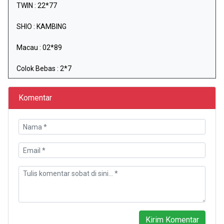
TWIN : 22*77
SHIO : KAMBING
Macau : 02*89
Colok Bebas : 2*7
Komentar
Kirim Komentar