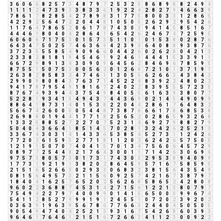
3
6
0
6
6
8
2
5
7
3
4
8
7
9
7
2
5
3
2
5
8
6
8
9
8
8
2
4
9
4
1
1
1
1
2
4
7
3
9
3
3
8
3
3
6
1
9
2
2
4
2
8
2
7
9
4
6
6
3
9
7
8
6
1
7
8
2
8
5
4
2
7
8
9
8
3
1
7
7
5
8
0
0
3
3
1
2
8
6
5
4
2
2
9
2
5
6
4
7
2
2
0
4
4
8
1
0
5
0
5
2
6
2
9
2
9
5
4
2
6
1
1
7
6
4
7
8
6
5
2
0
6
1
7
8
7
4
3
0
3
9
4
1
4
5
8
5
1
6
7
4
4
4
6
1
8
0
4
0
4
2
8
6
4
1
6
5
4
2
6
2
4
6
7
4
7
2
5
9
5
6
0
6
0
6
7
1
7
5
3
0
1
5
7
3
5
1
1
0
1
0
1
5
3
8
0
2
8
7
6
6
4
3
4
7
5
0
2
5
7
4
6
3
6
9
4
2
3
9
3
6
4
0
8
8
9
3
8
7
6
3
7
2
3
5
5
5
8
5
4
9
0
9
6
6
0
4
4
2
6
0
2
6
2
8
0
4
2
1
3
2
3
3
8
2
8
1
8
1
9
4
5
4
6
1
9
2
4
6
1
4
4
4
1
5
3
3
9
1
1
6
6
7
2
9
8
9
1
3
4
3
0
9
0
9
6
4
5
6
2
8
4
6
9
6
7
8
5
9
5
8
7
5
5
1
5
0
7
5
3
0
0
5
6
2
0
1
2
6
8
7
2
1
0
1
3
7
1
9
1
2
6
3
8
2
8
5
8
3
2
4
7
4
6
1
1
3
0
5
5
6
2
6
6
3
4
3
8
4
3
2
9
9
0
9
8
0
8
4
3
7
6
3
7
1
4
5
2
2
4
8
3
9
2
2
4
8
0
2
2
9
4
1
7
8
7
9
5
4
9
1
8
1
6
7
2
4
0
2
2
8
3
9
5
5
5
7
2
3
5
8
7
6
7
4
9
3
9
4
4
3
7
5
4
9
8
4
0
5
5
6
1
6
3
9
3
8
0
7
7
5
2
2
8
1
9
3
4
1
5
4
9
4
3
7
4
4
3
6
9
0
2
1
4
5
4
9
0
9
9
8
8
6
4
1
8
7
3
1
4
0
1
5
3
8
2
2
0
4
4
2
8
6
1
7
6
4
8
3
2
5
6
6
7
4
2
6
0
0
0
0
5
4
4
8
7
3
8
7
6
6
6
1
7
8
6
8
5
3
8
2
6
9
8
8
0
1
9
4
4
1
7
7
1
8
2
5
6
5
2
0
2
8
6
5
9
3
2
6
8
1
3
3
2
5
8
8
5
2
7
2
2
7
0
7
5
2
3
1
4
6
9
2
7
9
8
8
2
7
9
5
0
4
0
4
3
6
6
4
1
8
5
1
4
5
7
0
2
8
1
3
2
4
2
6
2
5
2
1
3
3
3
6
7
4
3
0
3
1
4
1
4
3
3
6
5
3
8
5
4
5
2
7
3
1
1
2
4
2
6
7
7
2
0
2
6
1
5
9
5
2
7
7
1
8
1
1
2
0
2
6
2
4
2
6
5
7
5
0
5
1
2
1
9
1
5
0
7
0
7
4
0
4
1
5
7
0
1
3
4
7
5
6
0
6
4
5
7
2
9
0
8
9
7
7
2
5
4
4
8
2
1
7
6
4
3
0
0
1
1
7
1
4
2
6
3
0
6
9
6
9
7
5
7
3
8
0
5
7
3
0
1
7
3
1
7
4
3
0
3
2
9
5
3
8
9
4
0
9
9
1
7
7
3
1
9
2
1
9
1
3
8
2
0
2
8
6
4
5
9
5
7
1
6
7
5
8
5
9
5
2
1
5
1
6
5
2
6
6
3
0
2
9
3
3
0
6
8
3
2
3
8
1
5
6
4
3
5
4
9
0
8
1
5
6
4
9
5
7
3
2
1
1
5
6
0
9
2
5
7
4
2
1
6
7
3
8
7
9
7
1
8
4
0
4
1
6
2
5
7
6
5
2
0
2
5
6
2
6
8
5
8
6
5
2
4
2
8
0
8
9
6
0
2
2
3
6
8
8
7
4
5
3
1
4
2
7
1
5
6
1
2
2
1
3
8
0
7
9
7
7
5
4
9
4
2
2
7
9
7
4
0
0
9
9
0
1
4
1
5
6
5
0
0
0
9
9
6
7
4
5
4
1
1
2
8
5
2
7
9
9
9
1
9
1
2
4
5
5
1
0
7
2
0
2
3
9
2
0
2
0
3
6
3
9
1
9
6
3
9
5
6
7
8
6
7
7
6
6
3
2
4
4
0
4
5
0
5
0
5
9
0
5
4
9
4
7
4
0
4
2
5
2
1
3
9
3
1
6
7
5
4
2
6
8
6
0
3
9
3
9
6
4
6
1
7
6
4
6
1
2
1
5
1
6
7
2
6
6
3
4
1
1
2
3
0
0
9
2
2