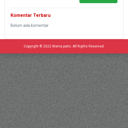
Komentar Terbaru
Belum ada komentar
Copyright © 2022 Warna paito. All Rights Reserved.