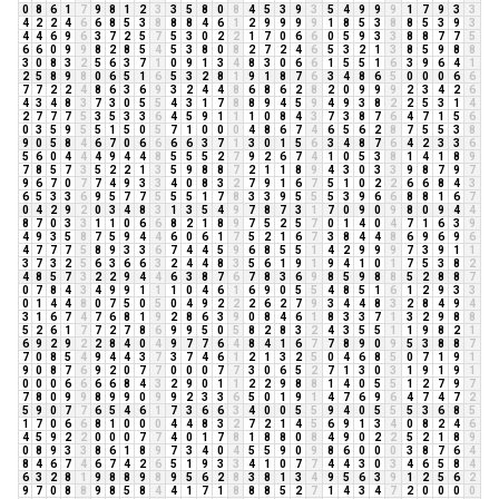
0
8
6
1
7
9
8
1
2
3
3
5
8
0
8
4
5
3
9
3
5
4
9
9
9
1
7
9
3
3
4
2
2
4
6
6
8
5
3
8
8
8
4
6
1
2
9
9
9
9
1
8
5
3
8
8
5
3
9
3
4
4
6
9
6
3
7
2
5
7
5
3
0
2
2
1
7
0
6
6
0
5
9
3
3
8
8
7
7
5
6
6
0
9
9
8
2
8
5
4
5
3
8
0
8
2
7
2
4
6
5
3
2
1
3
8
5
9
8
8
3
0
8
3
2
5
6
3
7
1
0
9
1
3
4
8
3
0
6
6
1
5
5
1
6
3
9
6
4
1
2
5
8
9
8
0
6
5
1
6
5
3
2
8
1
9
1
8
7
6
3
4
8
6
5
0
0
0
6
6
7
7
2
2
4
8
6
3
6
9
3
2
4
4
8
6
8
6
2
8
2
0
9
9
9
2
3
4
2
6
4
3
4
8
3
7
3
0
5
5
4
3
1
7
8
8
9
4
5
9
4
9
3
8
2
2
5
3
1
4
2
7
7
7
5
3
5
3
3
6
4
5
9
1
1
1
0
8
4
3
7
3
8
7
6
4
7
1
5
6
0
3
5
9
5
5
1
5
0
5
7
1
0
0
0
4
8
6
7
4
6
5
6
2
8
7
5
5
3
8
9
0
5
8
4
6
7
0
6
6
6
6
3
7
1
3
0
1
5
6
3
4
8
7
6
4
2
3
3
6
5
6
0
4
4
4
9
4
4
8
5
5
5
2
7
9
2
6
7
4
1
0
5
3
8
1
4
1
8
9
7
8
5
7
3
5
2
2
1
3
5
9
8
8
7
2
1
1
8
9
4
3
0
3
3
9
8
7
9
7
9
6
7
0
7
7
4
9
3
3
4
0
8
3
2
7
9
1
6
7
5
1
0
2
2
6
6
8
4
3
6
5
3
3
6
9
5
7
7
5
5
5
1
7
8
3
3
9
5
5
5
3
9
6
6
8
8
1
6
7
0
4
2
9
2
0
3
4
8
3
1
3
5
4
9
7
8
7
3
1
7
0
9
0
9
8
0
9
4
4
8
7
0
3
3
1
1
0
6
6
8
2
1
8
9
7
5
2
5
7
0
1
4
0
4
7
1
6
3
9
4
9
3
5
8
7
5
9
4
4
6
0
6
1
7
5
2
1
6
7
3
8
4
4
8
6
9
6
9
6
4
7
7
7
5
8
9
3
3
6
7
4
4
5
9
6
8
5
5
1
4
2
9
9
9
7
3
9
1
1
3
7
3
2
5
6
3
6
6
3
2
4
4
8
3
5
6
1
9
1
9
4
1
0
1
7
5
3
8
2
4
8
5
7
3
2
2
9
4
4
6
3
8
7
6
7
8
3
6
9
8
5
9
8
8
5
2
8
8
7
0
7
8
4
3
4
9
9
1
1
1
0
4
6
1
6
9
0
5
5
4
8
5
1
6
1
2
9
3
3
0
1
4
4
8
0
7
5
0
5
0
4
9
2
2
2
6
2
7
9
3
4
4
8
3
2
8
4
9
4
3
1
6
7
4
7
6
8
1
9
2
8
6
3
9
0
8
4
6
1
8
3
3
7
1
3
2
9
8
8
5
2
6
1
7
7
2
7
8
6
9
9
5
0
5
8
2
8
3
2
4
3
5
5
1
1
9
8
2
1
6
9
2
9
2
2
8
4
0
4
9
7
7
6
4
8
4
1
6
7
7
8
9
0
9
5
3
8
8
7
7
0
8
5
4
9
4
4
3
7
3
7
4
6
1
2
1
3
2
5
0
4
6
8
5
0
7
1
9
1
9
0
8
7
6
9
2
0
7
7
0
0
0
7
7
3
0
6
5
2
7
1
3
0
3
1
9
1
9
1
0
0
0
6
6
6
6
8
4
3
2
9
0
1
1
2
2
9
8
8
1
4
0
5
5
1
2
7
9
7
7
8
0
9
9
8
9
9
0
9
9
2
3
3
6
5
0
1
9
1
4
7
6
9
6
4
7
4
7
2
5
9
0
7
7
6
5
4
6
1
7
3
6
6
3
4
0
0
5
5
9
4
0
5
5
5
3
6
8
5
1
7
0
6
6
8
1
0
0
0
4
4
8
3
2
7
2
1
4
5
6
9
1
3
4
0
8
2
4
6
4
5
9
2
2
0
0
0
7
7
4
0
1
7
8
1
8
8
0
8
4
9
0
2
2
5
2
1
8
9
0
8
9
3
3
8
6
1
8
9
7
3
4
0
4
5
5
9
0
9
8
6
0
0
0
3
8
7
6
4
8
4
6
7
4
6
7
4
2
6
5
1
9
3
3
4
1
0
7
7
4
4
3
0
3
4
6
5
8
4
6
3
2
8
1
9
8
8
9
8
9
5
6
2
8
3
8
1
3
4
9
5
6
3
9
1
2
5
6
2
9
7
0
8
8
9
8
5
8
4
4
1
7
1
8
8
8
5
2
7
1
4
3
4
7
2
0
0
0
0