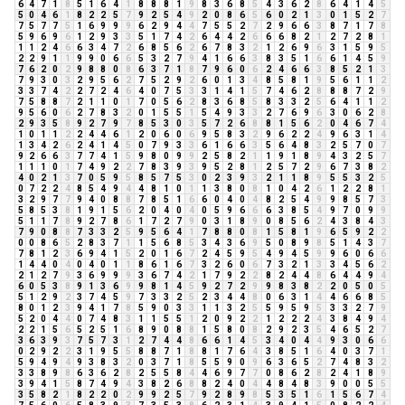
6
4
7
1
8
5
1
6
4
1
8
8
8
1
9
8
3
6
8
5
4
3
6
2
8
6
4
1
4
5
5
0
4
6
1
8
2
2
5
7
9
2
5
4
9
2
0
8
6
5
6
0
2
1
3
0
1
5
2
7
7
5
7
7
5
1
6
9
9
9
6
2
9
4
4
7
5
5
2
7
2
9
6
6
3
8
7
1
7
8
5
9
6
9
6
1
2
9
3
3
5
1
7
4
2
6
4
4
2
6
6
6
8
2
1
2
7
2
8
1
1
1
2
4
6
6
3
4
7
2
6
8
5
6
2
6
7
8
3
2
1
2
6
9
6
3
1
5
9
5
2
2
9
1
1
9
9
0
6
6
5
3
2
7
9
4
1
6
6
3
8
3
5
1
6
6
1
4
5
9
7
6
2
0
2
9
8
8
0
8
6
3
7
1
8
7
9
6
0
6
2
4
6
6
3
8
5
2
1
3
7
9
3
0
3
2
9
5
6
2
7
5
2
9
2
6
0
1
3
4
8
5
8
1
9
5
6
1
1
2
3
3
7
4
2
2
7
2
4
6
4
0
7
5
3
3
1
4
1
5
7
4
6
2
8
8
8
7
2
9
7
5
8
8
7
2
1
1
0
1
7
0
5
6
2
8
3
6
8
5
8
3
3
2
5
6
4
1
1
2
9
5
6
0
6
2
7
8
3
2
0
1
5
5
1
5
4
9
3
3
2
7
6
9
6
3
0
6
2
8
2
9
3
5
8
9
2
7
9
7
8
5
3
0
3
5
7
2
6
8
8
1
5
6
2
0
4
6
7
4
1
0
1
1
2
2
4
4
6
1
2
0
6
0
6
9
5
8
3
2
9
6
2
2
4
9
6
3
1
4
1
3
4
2
6
2
4
1
4
5
0
7
9
3
3
6
1
6
6
3
5
6
4
8
3
2
5
7
0
7
9
2
6
6
3
7
7
4
1
5
9
8
0
9
9
2
5
8
2
1
1
9
1
8
9
4
3
2
5
7
1
1
1
0
1
7
4
9
2
2
7
8
3
9
3
9
5
2
8
1
2
5
7
2
9
6
7
3
8
2
4
0
2
1
3
7
0
5
9
5
8
5
7
5
3
0
2
3
9
3
2
1
1
8
9
5
5
3
2
5
0
7
2
2
4
8
5
4
9
4
4
8
1
0
1
1
3
8
0
8
1
0
4
2
6
1
2
2
8
1
3
2
9
7
7
9
4
0
8
8
7
8
5
1
6
6
0
4
0
4
8
2
5
4
9
9
8
5
7
3
5
8
5
3
8
1
9
1
5
6
2
0
4
0
4
0
5
9
6
6
6
3
8
5
4
9
7
0
9
9
5
1
1
7
8
9
2
7
8
6
1
7
2
7
9
0
3
1
8
9
0
8
5
6
2
4
3
8
4
3
7
9
0
8
8
7
3
3
2
5
9
5
6
4
1
7
8
8
0
8
1
5
8
1
9
6
5
9
2
2
0
0
8
6
5
2
8
3
7
1
1
5
6
8
5
3
4
3
6
9
5
0
8
9
8
5
1
4
3
7
7
8
1
2
3
6
9
4
1
5
2
0
1
6
7
2
4
5
9
5
4
9
4
5
9
9
6
0
6
6
1
4
4
0
4
0
4
0
1
1
8
6
1
6
7
3
2
6
0
6
7
3
2
1
3
3
4
5
6
2
2
1
2
7
9
3
6
9
9
9
3
6
7
4
2
1
7
9
2
2
8
2
4
4
8
6
4
4
9
4
6
0
5
3
8
9
1
3
6
9
9
8
1
4
5
9
2
7
2
9
9
8
3
8
2
2
0
5
0
5
5
1
2
9
2
3
7
4
5
9
7
3
3
2
5
2
3
4
4
8
0
6
3
1
4
4
6
6
8
5
8
0
1
2
3
9
4
1
7
8
5
9
0
3
3
1
1
3
2
5
5
9
5
9
5
3
3
2
7
9
5
2
0
4
4
0
7
4
8
3
1
1
5
5
1
2
0
9
2
2
1
2
2
2
4
3
8
4
9
4
2
2
1
5
6
5
2
5
1
6
8
9
0
8
8
1
5
8
0
8
2
9
2
3
5
4
6
5
2
7
3
6
3
9
3
7
5
7
3
1
2
7
4
4
8
6
6
1
4
5
3
4
0
4
4
9
3
0
6
6
0
2
9
2
2
3
1
9
5
5
8
8
7
1
8
8
1
7
6
4
3
8
5
1
6
4
0
3
7
1
5
9
4
9
4
9
3
8
3
2
0
3
7
1
8
5
5
9
0
9
6
3
6
5
2
7
4
8
3
2
3
3
8
9
8
6
3
6
2
8
2
5
5
8
4
4
6
9
7
7
0
8
6
2
8
2
4
1
8
9
3
9
4
1
5
8
7
4
9
4
3
8
2
6
8
8
2
4
0
4
4
8
4
8
3
9
0
0
5
5
3
5
8
2
1
8
2
2
0
2
9
9
2
5
7
9
2
8
9
8
5
3
5
1
6
1
5
6
7
4