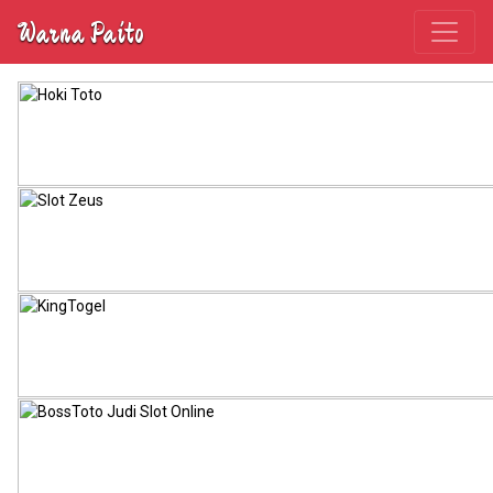
Warna Paito