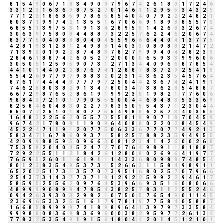
8
1
5
4
9
0
6
7
1
8
3
4
9
0
9
7
9
6
7
4
2
6
1
8
9
1
7
2
4
6
3
3
1
2
3
1
6
3
6
9
8
7
5
2
7
0
1
4
6
1
1
2
9
5
5
3
4
3
2
5
7
7
1
2
3
1
8
6
8
5
9
7
8
6
5
8
5
4
0
4
0
7
9
2
2
2
4
8
2
1
8
0
3
7
1
9
9
7
4
2
1
3
5
5
1
6
7
0
6
6
9
1
8
9
8
8
5
5
7
3
6
8
5
5
1
3
9
7
5
3
1
9
1
3
4
2
8
9
5
5
1
4
2
6
8
3
2
6
7
4
3
0
6
3
9
7
5
8
0
8
4
4
8
8
7
3
2
2
5
7
6
2
2
4
6
2
0
6
7
4
8
3
7
7
5
0
4
0
8
8
8
0
4
0
4
5
5
9
6
6
6
4
4
0
4
1
3
7
7
5
4
2
8
1
9
3
1
2
8
1
2
4
9
8
8
1
4
0
3
3
0
8
9
8
8
2
1
4
7
2
7
1
3
9
3
0
1
9
2
2
8
7
4
8
3
7
8
2
7
9
9
9
4
0
4
2
8
2
3
5
2
8
4
6
1
8
8
7
4
2
6
0
5
2
7
2
0
0
0
0
6
5
9
3
3
9
9
6
0
6
3
0
5
0
5
1
2
5
9
5
9
0
7
3
1
2
7
1
3
4
4
0
9
6
6
8
7
8
5
4
4
4
1
0
1
4
4
0
2
2
8
7
6
7
4
1
2
8
8
7
8
3
7
2
9
2
5
4
1
5
5
5
4
2
6
9
7
7
9
7
9
8
8
3
2
0
2
3
1
4
3
6
2
3
5
4
5
7
6
4
8
7
6
1
7
4
4
4
4
8
7
7
7
9
7
2
5
0
4
4
2
3
6
7
4
2
4
1
9
1
7
4
6
2
8
8
0
3
8
2
9
1
3
4
7
8
0
3
4
7
3
8
6
2
8
5
4
8
8
7
6
6
7
2
9
8
7
6
5
2
8
6
1
9
1
9
9
2
3
5
1
9
8
2
1
7
7
6
0
6
9
8
8
4
3
7
2
1
0
1
7
9
0
5
5
5
0
0
4
4
6
8
4
8
3
5
3
3
6
9
8
2
5
8
4
6
0
4
8
3
0
2
2
7
9
8
3
5
0
5
5
4
3
7
1
2
3
0
4
4
8
5
0
7
7
2
5
1
0
1
8
0
7
7
5
5
4
9
8
8
6
2
5
7
3
4
0
3
5
8
1
6
4
8
3
2
2
5
6
2
0
5
5
7
3
5
5
8
1
9
9
0
7
1
8
7
0
4
5
9
9
6
7
4
2
1
7
8
0
8
1
1
9
0
9
6
4
0
8
8
0
2
2
0
2
8
4
5
4
9
4
5
2
2
4
7
1
1
9
1
2
0
7
7
5
0
6
3
3
6
7
7
0
7
7
4
9
2
1
3
5
8
3
4
7
1
6
7
8
6
0
9
3
7
1
5
8
2
5
7
8
8
2
3
5
9
4
9
5
5
4
2
0
9
9
8
8
5
9
5
0
9
6
6
3
0
8
1
2
3
4
1
4
2
6
0
0
2
6
8
7
5
3
5
8
2
0
4
0
4
5
2
4
7
2
7
0
7
6
4
9
8
9
1
1
8
1
8
8
7
7
2
9
2
2
5
5
1
1
2
1
8
4
2
6
1
2
8
0
8
0
2
6
9
6
4
1
9
7
7
7
6
5
9
5
2
6
0
1
1
6
1
9
1
1
1
4
3
3
6
8
0
9
8
8
7
4
8
5
4
8
0
1
2
3
8
3
5
4
9
5
3
7
3
1
5
2
6
6
3
1
1
5
8
4
9
8
9
1
1
6
5
2
0
2
5
1
7
3
1
3
5
7
0
7
3
9
5
1
6
8
0
2
5
7
0
7
9
6
6
2
5
4
3
7
3
1
4
3
7
7
3
7
1
8
1
2
9
2
2
5
9
9
2
2
9
4
6
1
7
5
8
5
9
5
2
5
5
6
2
0
9
7
6
4
5
3
9
6
6
9
3
5
1
6
0
8
0
6
6
4
8
9
9
9
9
0
8
9
8
4
7
8
5
4
3
8
2
5
7
8
3
1
1
2
5
5
2
4
6
0
9
4
2
6
3
9
3
0
3
2
9
8
2
1
0
7
5
0
5
7
6
5
4
9
0
1
1
4
5
2
3
6
9
6
5
3
3
2
5
5
1
6
1
7
9
7
8
1
9
7
7
5
8
4
0
5
8
8
7
1
6
6
8
5
8
9
9
9
9
7
4
1
8
9
8
9
6
4
1
3
9
7
9
7
3
3
5
8
4
9
9
9
8
8
0
8
3
6
9
8
3
6
9
6
0
0
3
8
2
9
5
9
7
7
2
6
1
3
4
7
7
8
3
2
5
3
5
4
9
1
9
1
5
6
1
8
0
4
4
2
0
1
4
5
1
2
1
0
1