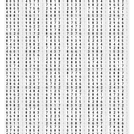
8
0
5
3
8
4
5
7
3
1
3
8
1
8
9
8
0
9
8
8
5
0
3
4
7
6
5
3
2
5
5
0
5
5
1
0
7
1
1
2
7
9
4
1
5
3
1
3
3
6
9
8
2
4
6
9
6
5
2
7
8
8
0
5
5
5
7
5
6
2
2
6
4
1
5
2
5
3
3
6
7
1
5
4
9
4
7
4
2
6
4
9
4
7
2
5
5
4
7
2
3
9
8
0
8
8
8
7
3
1
1
0
8
9
8
4
5
5
1
6
6
8
8
1
9
8
6
1
1
2
8
4
8
1
9
9
0
1
9
1
5
5
3
3
6
2
9
6
7
4
9
1
0
9
9
9
8
2
4
6
0
9
2
7
9
0
1
1
2
3
8
6
0
3
3
0
5
7
8
6
9
0
0
0
0
9
8
0
8
8
5
4
7
3
1
6
7
5
2
7
1
8
3
1
4
2
9
6
6
3
2
3
9
9
9
9
6
2
2
4
0
8
0
2
2
0
4
7
3
1
3
2
0
3
3
9
4
6
8
5
1
7
9
2
2
0
0
7
4
2
8
9
7
8
6
6
3
0
0
0
4
3
4
0
4
4
8
6
2
8
6
5
2
0
2
1
1
7
2
9
8
6
4
9
4
7
3
7
6
4
5
8
5
0
5
8
0
5
5
1
4
8
1
5
6
6
0
8
3
2
7
8
3
5
8
6
1
1
9
1
2
2
9
0
9
9
2
4
0
4
8
7
0
8
8
0
0
6
1
7
1
4
5
5
1
8
9
3
9
3
5
2
4
3
7
8
7
4
5
9
9
4
0
9
9
2
8
8
2
1
8
8
8
4
3
9
3
4
4
8
4
0
3
4
7
8
4
4
5
9
2
7
9
0
9
2
7
4
4
8
7
1
2
5
7
7
6
0
9
9
2
6
2
1
3
9
2
8
6
5
4
6
0
1
1
8
8
8
7
6
1
4
3
7
1
8
6
6
1
7
3
9
8
8
7
1
5
3
3
6
9
5
4
9
4
2
0
5
6
2
2
8
4
9
4
4
2
4
5
9
8
3
0
2
2
5
6
8
3
2
8
8
1
8
9
3
8
1
1
2
2
8
9
8
8
8
8
0
9
9
4
2
9
3
3
5
6
0
8
8
5
0
8
4
3
8
0
7
9
7
4
0
5
2
7
3
8
8
5
4
6
7
4
9
4
3
9
1
1
2
0
5
7
4
2
8
2
9
0
9
5
5
8
3
2
9
5
4
9
4
4
6
8
5
4
0
6
1
7
8
4
1
7
1
8
5
1
7
0
7
8
6
0
5
5
4
9
2
0
2
3
1
7
7
5
4
4
4
1
5
3
9
5
1
6
5
1
9
9
9
2
3
4
5
9
8
7
7
9
7
6
0
3
4
7
0
8
8
7
6
7
9
8
9
8
6
6
3
1
4
0
4
5
4
9
1
6
9
6
6
5
6
4
9
4
6
9
8
2
1
4
5
6
4
1
1
6
0
7
7
5
5
2
4
6
1
4
5
9
5
3
5
1
3
4
6
3
8
9
8
2
8
6
4
1
1
2
0
7
7
6
7
0
2
2
5
5
4
6
1
0
4
9
6
6
2
2
9
7
7
1
2
9
8
8
0
3
4
2
6
6
7
5
2
7
3
9
2
8
1
9
9
4
2
6
2
4
3
9
3
0
3
5
8
4
1
4
8
4
3
9
1
2
5
7
9
7
4
2
6
2
8
7
2
9
8
6
1
2
3
8
9
6
2
8
9
6
4
5
9
6
7
8
9
8
6
7
0
7
7
0
8
4
1
5
4
7
3
8
2
6
6
2
2
4
8
9
0
0
0
8
0
9
0
9
8
3
2
1
3
2
8
4
7
2
6
2
5
4
9
0
6
5
3
8
0
2
0
6
6
3
3
9
1
1
4
0
3
5
8
9
2
8
6
5
0
6
9
3
3
8
9
8
2
1
0
8
6
0
6
5
9
1
7
8
8
3
9
2
2
8
0
8
0
8
1
0
7
2
9
9
4
2
2
4
6
7
7
4
2
3
0
6
9
6
9
2
6
9
6
8
2
3
4
7
0
6
9
5
5
6
5
4
1
5
8
3
8
3
2
7
5
8
4
3
1
1
0
9
9
8
4
4
2
6
8
2
9
6
6
7
6
9
8
8
8
3
4
1
5
9
2
2
5
7
6
4
3
2
5
5
7
4
3
7
1
9
4
7
2
6
9
0
0
0
3
6
9
1
1
3
5
6
4
1
1
9
9
0
9
2
2
4
6
1
2
8
9
3
3
0
9
1
1
2
1
6
1
7
8
2
9
4
0
4
1
0
8
7
6
9
6
9
7
7
2
7
8
6
5
5
2
1
6
7
4
1
0
2
2
7
5
7
3
1
9
3
8
1
9
1
8
7
4
2
7
8
6
8
5
2
7
9
0
9
1
8
5
4
9
9
6
8
9
8
0
1
8
9
8
3
8
1
4
5
1
4
6
5
2