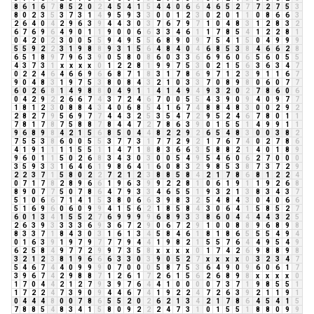
8
6
1
6
7
8
5
2
0
2
4
5
4
1
5
4
4
0
6
6
4
6
5
2
7
7
2
7
5
3
8
0
2
3
5
3
7
3
1
4
9
5
9
3
3
0
0
1
2
3
0
2
0
1
1
0
8
6
6
3
2
6
4
0
4
2
9
6
3
9
4
4
3
0
3
7
6
7
9
7
1
0
4
8
3
1
2
8
3
2
6
7
6
9
6
4
9
0
1
1
9
0
0
6
6
3
3
4
6
1
1
7
8
5
4
1
2
2
8
1
0
4
2
0
2
3
0
0
5
5
9
4
9
5
5
6
8
9
0
9
7
5
4
1
5
0
4
9
9
9
5
5
9
2
2
3
1
9
8
8
9
3
1
5
6
4
8
4
0
4
6
8
5
3
8
4
6
6
2
8
6
5
1
8
9
7
9
6
3
9
0
5
8
0
8
6
0
3
3
6
6
9
6
0
6
5
6
0
5
5
4
3
7
3
1
x
x
x
x
0
1
2
2
8
1
9
9
7
5
3
0
2
1
5
6
3
6
3
4
7
0
2
2
4
6
4
6
6
9
6
6
8
7
1
8
3
1
7
8
6
9
7
1
2
3
9
1
1
6
7
9
0
4
8
3
1
9
7
5
3
8
0
8
4
3
2
1
0
3
3
7
0
8
9
8
0
6
0
7
7
6
0
2
6
8
1
4
9
8
8
0
4
9
1
1
4
1
4
9
4
9
3
2
0
2
7
8
6
0
6
0
4
2
9
2
2
6
6
7
4
3
7
2
4
6
7
0
0
5
5
4
3
9
0
9
4
0
9
7
7
1
8
1
2
3
0
8
8
4
3
4
0
6
8
5
4
1
6
7
4
8
8
4
8
3
0
0
2
9
2
2
8
2
7
9
5
6
9
7
7
4
4
3
2
5
3
5
4
7
2
9
5
2
4
6
7
8
0
1
1
7
8
1
7
8
7
5
8
8
7
8
4
4
7
2
7
8
6
3
9
0
1
5
5
1
4
9
9
1
1
9
6
8
9
8
4
2
1
5
6
8
5
0
4
4
8
2
2
9
2
6
5
4
8
3
0
0
3
8
2
7
5
5
3
8
6
0
0
5
5
3
7
7
3
1
7
7
2
9
2
1
7
6
7
4
0
2
7
8
6
4
1
9
1
1
1
1
5
5
1
1
4
7
1
8
8
3
6
6
3
5
8
8
2
1
4
0
1
8
9
9
6
0
1
1
5
0
2
6
8
3
4
3
0
3
0
0
5
4
9
5
4
6
0
6
2
7
0
0
0
3
5
9
3
3
1
6
4
6
1
9
8
6
4
1
6
0
8
3
2
9
8
5
3
8
7
3
7
2
9
2
2
3
7
1
5
8
0
2
2
7
2
1
2
3
8
8
5
8
4
2
1
7
8
6
8
1
2
2
4
0
7
1
7
8
2
8
9
6
6
1
9
6
3
9
9
2
2
8
1
0
6
1
9
1
1
9
2
6
8
8
9
0
7
7
5
0
7
8
6
4
7
9
3
3
4
6
5
5
1
9
3
2
1
3
8
3
4
3
7
5
1
0
6
6
7
1
4
1
5
3
8
0
6
6
3
9
8
3
2
5
4
8
4
3
0
4
0
6
6
5
1
6
9
6
0
6
0
9
9
4
1
5
6
2
1
8
5
8
4
3
0
6
4
1
5
8
5
2
7
6
0
1
3
4
1
5
5
2
7
6
9
9
9
9
6
8
9
3
3
8
6
0
4
4
4
4
3
2
5
2
6
3
9
3
3
3
3
6
9
3
6
7
2
9
0
6
7
2
9
1
0
0
8
8
9
6
8
9
8
8
3
3
7
1
8
4
3
0
3
1
6
1
3
4
5
8
4
6
1
8
1
8
6
5
5
5
4
9
4
0
1
6
3
9
1
9
7
9
7
7
7
9
4
4
1
9
8
2
1
5
5
7
6
4
4
9
5
4
9
6
2
5
8
4
9
7
7
2
9
9
7
3
5
8
x
x
x
x
0
1
7
4
2
6
9
8
8
9
8
3
2
1
2
3
8
1
9
6
6
6
3
3
0
3
9
0
5
2
7
x
x
x
x
0
3
2
3
4
7
5
4
6
7
4
4
0
9
9
9
0
7
0
0
0
5
8
7
5
3
6
4
9
0
9
6
0
6
1
7
3
9
6
7
4
2
9
8
8
7
1
2
6
1
7
2
6
1
5
6
2
6
8
9
8
x
x
x
x
0
1
7
0
4
4
2
1
2
7
9
3
9
7
6
4
4
1
0
0
0
0
7
3
7
1
9
8
5
5
1
1
7
2
2
4
7
3
9
0
9
4
4
6
7
4
1
9
2
2
4
7
2
6
3
9
2
1
1
9
1
0
4
4
4
8
0
0
7
8
6
5
5
2
0
2
6
2
1
3
4
2
1
7
8
6
4
5
4
1
5
7
8
8
5
4
8
3
4
1
5
8
0
9
2
2
2
4
7
3
1
0
1
5
5
1
8
8
0
9
9