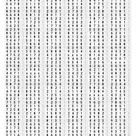
7
8
9
0
9
7
4
7
4
2
5
2
6
9
6
8
5
1
2
3
8
4
1
0
1
7
1
1
0
1
0
4
7
8
6
3
1
1
0
1
1
3
0
1
1
5
0
1
4
5
8
7
7
5
3
9
0
0
3
3
x
x
x
x
0
8
4
9
9
9
0
8
0
6
6
3
2
5
0
5
0
0
8
7
6
9
5
1
8
9
8
3
9
0
9
3
7
5
2
7
2
0
2
1
3
2
7
0
2
2
9
1
2
8
1
9
1
8
1
9
6
6
4
8
3
8
8
1
3
4
8
0
1
7
8
9
4
2
0
2
6
3
2
0
2
5
0
5
4
9
9
8
5
8
4
6
1
2
5
7
8
5
2
2
4
9
9
0
7
7
7
8
7
7
5
2
5
7
2
9
0
9
7
3
1
7
7
2
3
5
7
1
0
9
9
9
2
0
2
2
4
7
1
8
9
0
9
0
1
1
1
6
2
5
7
4
4
0
1
1
1
7
7
8
6
4
9
8
4
3
8
7
3
0
3
7
3
0
1
1
6
2
3
9
3
6
9
1
0
1
1
2
0
5
5
4
1
9
1
1
0
5
0
8
8
5
6
7
1
8
8
5
2
0
2
2
0
5
8
4
6
7
8
5
4
8
9
3
6
9
7
7
5
0
5
6
2
0
1
1
0
6
3
4
7
9
1
8
5
4
6
0
8
4
3
6
1
2
6
8
1
5
8
8
7
8
2
2
3
5
7
4
4
7
2
5
0
1
4
5
9
1
1
1
2
9
3
0
5
5
9
6
5
4
9
4
9
2
6
8
6
5
0
9
9
7
8
5
8
4
9
7
5
0
5
3
6
0
8
8
4
1
4
6
1
3
6
8
8
7
4
6
5
4
9
3
8
7
4
2
1
7
0
9
9
5
3
9
5
5
8
5
0
9
9
6
9
9
4
4
4
3
6
9
6
3
5
0
6
6
0
8
8
8
7
9
2
5
4
9
6
4
4
4
8
4
4
3
3
6
4
7
5
2
7
6
1
7
2
9
4
1
2
0
2
x
x
x
x
0
8
1
4
5
9
3
6
7
8
6
4
6
2
0
2
8
6
9
5
5
7
6
2
8
1
9
4
6
3
9
6
6
5
3
8
9
3
0
7
7
6
5
5
6
2
1
0
4
7
2
3
2
2
3
5
0
5
4
1
5
2
2
1
6
7
x
x
x
x
0
2
9
5
8
4
1
2
4
5
9
3
4
1
0
1
9
9
5
9
5
4
2
6
4
1
0
6
9
9
9
9
4
6
3
9
3
9
8
5
4
2
2
5
8
4
6
7
2
8
1
6
2
1
4
5
6
9
5
8
4
4
4
7
1
8
x
x
x
x
0
5
2
6
8
5
2
4
2
2
4
5
7
6
4
1
4
8
2
3
5
0
1
2
5
7
4
5
4
7
2
9
2
3
2
5
2
5
7
5
3
4
5
9
3
3
4
1
3
0
3
5
1
2
6
8
6
5
2
9
2
0
3
6
7
4
6
5
8
3
2
2
0
0
8
8
7
8
8
9
8
0
8
7
4
2
6
3
2
3
5
2
6
5
4
9
9
2
8
5
4
7
7
3
8
2
2
2
4
4
8
1
1
5
3
8
3
0
2
0
2
1
8
2
1
3
1
5
8
2
1
8
8
3
4
7
5
5
4
3
7
4
7
4
4
8
8
5
9
5
5
2
1
1
4
5
3
1
1
8
9
7
3
8
9
8
3
7
4
5
9
3
6
2
8
1
8
0
3
9
3
1
2
5
1
6
6
9
3
2
5
x
x
x
x
0
4
3
2
9
2
8
2
3
1
4
0
5
1
0
1
7
8
2
4
6
6
3
6
6
3
6
3
1
2
3
3
8
9
1
1
7
1
3
7
1
6
3
2
8
1
1
2
3
1
4
1
7
6
5
2
9
6
2
1
3
7
8
6
1
7
8
7
2
1
3
3
3
1
5
6
6
4
5
8
4
1
5
1
2
3
0
2
7
3
1
9
8
6
1
7
7
2
5
8
4
8
4
7
3
1
1
9
2
7
9
7
6
6
0
6
9
6
6
6
3
0
8
7
3
1
9
7
0
4
4
2
1
8
7
6
1
5
8
9
8
2
4
2
1
3
2
9
8
2
1
3
2
1
7
8
0
8
4
1
5
1
4
4
1
5
8
8
4
6
1
7
8
3
9
3
8
9
5
9
5
3
8
0
9
9
4
0
3
7
1
2
0
1
5
6
8
1
3
1
4
2
0
5
7
3
4
4
2
3
5
9
2
1
0
1
7
4
3
8
2
0
6
3
6
9
6
3
2
7
9
7
6
1
9
1
2
5
2
7
9
0
1
6
5
2
3
1
7
3
1
5
8
4
3
7
9
8
4
6
1
7
3
0
3
3
7
0
8
1
9
0
1
3
3
6
6
6
6
1
7
0
5
4
3
7
0
0
3
8
2
7
6
0
0
0
7
6
8
5
4
9
3
7
5
3
3
7
1
6
7
2
3
7
3
1
8
6
0
5
5
2
9
5
5
1
8
9
2
1
3
3
5
6
2
8