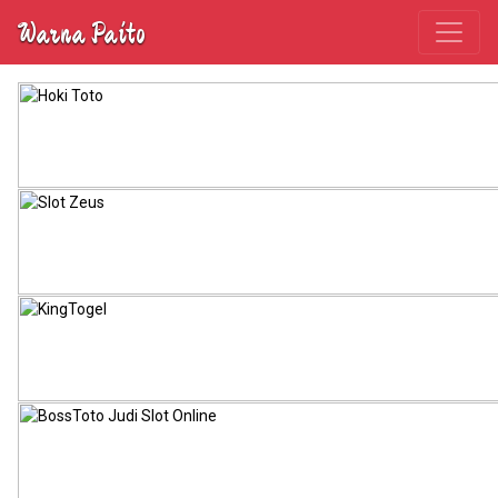
Warna Paito