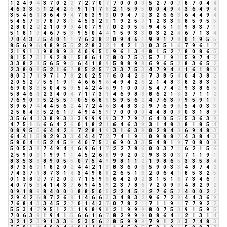
1
2
4
9
4
3
7
0
2
2
7
2
7
0
7
7
0
0
0
0
5
2
7
0
7
8
7
0
4
4
4
6
3
3
6
1
2
4
2
6
9
1
1
7
8
2
1
5
9
5
0
0
4
9
4
3
6
4
9
4
3
5
4
6
1
8
6
4
9
4
7
8
3
9
3
0
9
4
7
2
3
2
6
6
3
6
4
4
9
4
5
4
5
7
3
7
8
7
3
1
4
5
3
2
5
1
9
2
5
7
1
2
3
3
6
8
5
9
5
5
2
8
0
2
2
2
1
0
9
9
4
0
7
9
7
0
2
9
5
5
9
4
5
1
6
9
8
3
7
1
5
1
8
1
9
4
6
7
5
3
9
5
0
4
4
1
5
9
3
3
0
3
2
2
4
6
7
1
3
4
7
0
4
3
7
5
4
0
1
1
7
6
3
8
2
0
9
4
6
1
9
9
1
7
8
0
1
9
5
5
8
5
6
9
6
4
8
9
5
5
2
2
8
3
2
1
4
2
1
3
0
3
5
1
6
7
9
6
1
7
2
1
9
1
1
9
8
8
9
8
4
0
9
5
5
9
6
1
3
4
8
1
5
2
7
8
0
8
6
5
8
1
5
7
3
1
9
2
8
1
5
8
6
1
7
8
0
7
5
3
5
7
1
9
1
5
9
7
4
2
3
3
8
2
1
5
6
5
9
5
6
4
1
8
9
5
8
8
9
8
6
9
6
5
2
8
3
6
5
2
2
3
8
0
8
5
2
1
6
7
8
5
2
5
7
3
3
7
5
3
4
7
9
4
4
1
6
1
8
9
8
0
3
7
1
9
7
1
7
8
2
0
2
5
7
6
0
4
2
6
7
3
8
5
4
0
4
3
8
2
2
0
5
2
7
5
5
1
9
1
4
6
6
9
6
4
9
4
2
6
2
1
4
8
3
8
2
8
3
2
6
9
0
3
3
5
0
4
5
9
5
4
2
4
6
9
1
0
0
0
5
4
7
4
2
9
3
8
6
5
5
8
4
6
1
2
3
4
0
4
7
1
7
3
1
4
6
9
8
8
8
6
2
1
3
3
7
1
1
2
7
6
9
0
9
5
2
5
5
1
0
5
6
8
5
5
9
5
6
2
4
7
6
3
9
9
5
9
1
1
3
9
6
7
4
4
4
5
6
2
4
7
2
4
6
3
4
8
3
2
9
7
6
9
6
5
4
0
3
3
2
5
8
4
3
5
2
6
1
7
4
9
4
5
9
7
0
0
0
0
4
4
8
0
8
0
3
1
8
9
3
5
6
4
1
3
8
9
3
3
3
9
9
9
9
3
7
7
9
7
6
4
0
5
5
5
3
6
3
9
4
7
5
1
6
6
6
4
2
6
0
1
8
2
1
6
4
6
3
9
3
1
4
8
3
8
1
8
5
4
0
8
9
5
5
6
4
4
2
6
7
2
8
1
9
3
1
6
3
9
0
2
8
4
3
6
9
4
8
3
6
4
4
1
5
8
2
9
3
3
4
4
4
7
2
7
4
1
9
1
0
9
8
8
7
4
3
8
4
3
5
8
0
4
4
5
2
4
5
9
4
0
7
5
3
6
9
0
3
3
5
4
8
1
9
7
0
8
0
8
5
0
5
3
8
7
4
9
4
4
6
9
6
1
7
2
2
7
8
6
0
0
3
7
1
6
2
1
5
6
2
5
9
0
9
1
9
9
1
1
4
5
2
6
8
9
9
2
0
2
9
3
3
0
3
7
1
1
9
1
8
3
5
3
8
8
9
0
5
5
0
7
5
4
9
9
8
1
1
2
1
9
8
6
5
3
3
5
8
4
8
7
3
6
9
1
8
2
0
2
4
4
2
1
3
8
3
6
0
6
5
9
0
3
3
4
8
7
4
2
7
4
3
7
1
8
7
3
1
4
3
4
9
8
8
2
6
5
1
6
2
0
6
4
1
8
5
3
2
5
0
1
3
8
2
7
7
2
0
2
7
1
5
9
5
6
4
2
0
2
3
1
5
1
6
7
3
4
6
1
4
0
7
5
3
4
1
4
3
7
6
9
4
5
9
2
3
7
8
6
7
2
0
9
9
4
8
2
9
2
0
9
1
8
9
8
4
0
0
0
8
8
5
0
5
2
2
4
5
9
2
7
6
5
2
4
0
0
2
2
2
9
4
2
6
8
7
2
6
8
1
4
6
6
3
3
4
8
3
2
9
6
7
2
9
4
4
3
6
9
7
6
8
4
3
3
4
5
2
7
0
1
4
3
7
0
7
8
2
1
7
1
1
9
1
7
7
9
2
2
5
5
3
4
7
9
5
1
2
3
1
9
8
9
8
2
1
9
9
9
8
0
7
5
3
9
1
5
9
5
7
0
6
3
9
1
9
4
1
5
6
6
1
6
7
8
2
9
9
9
0
8
6
4
1
2
1
3
1
4
3
2
1
2
3
9
1
3
3
6
5
3
5
6
2
8
5
9
9
9
7
9
1
2
3
3
7
4
8
3