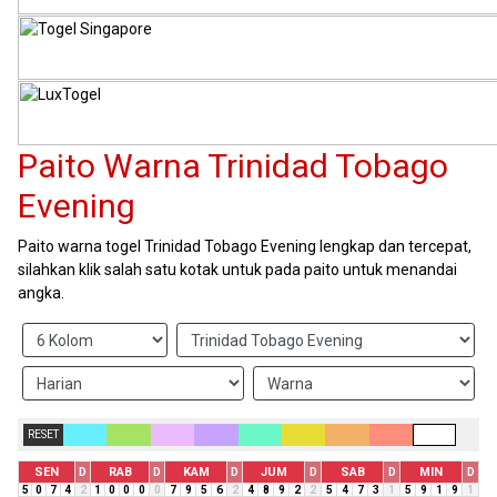
Paito Warna Trinidad Tobago
Evening
Paito warna togel Trinidad Tobago Evening lengkap dan tercepat,
silahkan klik salah satu kotak untuk pada paito untuk menandai
angka.
RESET
SEN
RAB
KAM
JUM
SAB
MIN
D
D
D
D
D
D
5
0
7
4
2
1
0
0
0
0
7
9
5
6
2
4
8
9
2
2
5
4
7
3
1
5
9
1
9
1