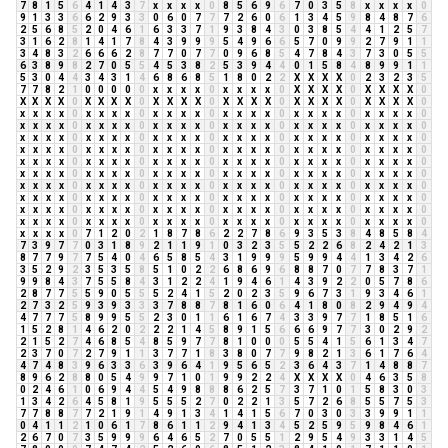
7
8
1
5
6
4
1
4
3
7
x
x
x
x
0
8
5
6
9
6
7
0
3
5
8
x
x
x
x
0
9
1
3
3
6
6
2
9
3
3
0
6
0
7
7
7
2
6
0
6
1
3
4
5
9
8
4
8
7
6
2
5
6
8
5
2
0
4
6
1
6
3
3
7
1
9
3
8
4
3
0
3
8
5
4
4
1
2
5
7
3
1
6
2
8
1
4
1
7
8
4
3
9
9
9
5
4
9
6
6
5
7
0
9
9
2
7
9
1
1
3
4
8
3
2
6
6
6
2
8
7
7
0
7
7
0
9
6
8
5
4
7
8
4
3
7
3
0
5
5
6
3
8
9
8
2
7
0
5
5
4
5
3
8
2
5
3
9
4
4
0
1
5
8
4
8
9
9
1
1
5
3
0
4
4
3
4
3
1
4
6
8
6
8
5
1
8
0
2
2
X
X
X
X
0
2
3
2
3
5
7
7
8
2
1
0
0
0
0
0
x
x
x
x
0
x
x
x
x
0
X
X
X
X
0
X
X
X
X
0
X
X
X
X
0
X
X
X
X
0
X
X
X
X
0
X
X
X
X
0
X
X
X
X
0
X
X
X
X
0
x
x
x
x
0
x
x
x
x
0
x
x
x
x
0
x
x
x
x
0
x
x
x
x
0
x
x
x
x
0
x
x
x
x
0
x
x
x
x
0
x
x
x
x
0
x
x
x
x
0
x
x
x
x
0
x
x
x
x
0
x
x
x
x
0
x
x
x
x
0
x
x
x
x
0
x
x
x
x
0
x
x
x
x
0
x
x
x
x
0
x
x
x
x
0
x
x
x
x
0
x
x
x
x
0
x
x
x
x
0
x
x
x
x
0
x
x
x
x
0
x
x
x
x
0
x
x
x
x
0
x
x
x
x
0
x
x
x
x
0
x
x
x
x
0
x
x
x
x
0
x
x
x
x
0
x
x
x
x
0
x
x
x
x
0
x
x
x
x
0
x
x
x
x
0
x
x
x
x
0
x
x
x
x
0
x
x
x
x
0
x
x
x
x
0
x
x
x
x
0
x
x
x
x
0
x
x
x
x
0
x
x
x
x
0
x
x
x
x
0
x
x
x
x
0
x
x
x
x
0
x
x
x
x
0
x
x
x
x
0
x
x
x
x
0
x
x
x
x
0
x
x
x
x
0
x
x
x
x
0
x
x
x
x
0
x
x
x
x
0
x
x
x
x
0
x
x
x
x
0
x
x
x
x
0
x
x
x
x
0
x
x
x
x
0
x
x
x
x
0
x
x
x
x
0
7
1
2
0
2
1
8
7
8
6
2
2
7
8
6
9
3
5
3
8
4
8
5
8
4
7
3
9
7
7
0
3
1
8
9
2
1
1
9
1
0
3
2
3
5
5
2
2
6
8
2
4
2
1
3
8
7
7
9
7
7
5
4
0
4
6
5
8
5
4
3
1
9
9
9
5
9
9
4
4
1
3
4
2
6
3
5
2
9
2
3
5
3
5
8
5
1
0
2
2
6
8
6
9
6
8
8
7
0
7
7
8
3
7
1
9
9
8
4
3
7
5
5
8
4
3
1
2
2
4
1
9
4
6
1
4
3
9
2
2
0
5
7
8
6
2
8
7
7
5
5
9
0
5
5
5
2
4
1
5
2
0
2
3
5
9
6
7
3
1
9
3
4
6
1
2
7
3
2
5
9
3
9
3
3
3
7
8
8
7
8
1
6
0
6
4
1
8
0
8
2
9
4
9
4
4
7
7
7
5
8
9
9
5
5
2
3
0
1
1
6
1
6
7
4
3
3
9
7
7
1
8
5
1
6
1
5
2
8
1
4
6
2
0
2
2
2
1
4
5
8
9
1
5
6
6
6
9
7
7
3
0
2
9
2
2
1
5
2
7
4
6
8
5
4
8
5
9
7
7
8
1
0
0
0
5
5
4
1
5
6
1
3
4
7
2
3
7
0
7
2
7
9
1
1
3
7
7
1
8
3
8
0
7
7
9
8
2
1
3
6
1
7
6
4
4
7
4
8
3
9
6
3
3
6
3
9
6
4
1
9
5
6
5
2
3
6
4
3
7
1
4
8
8
7
8
9
6
2
8
8
0
5
4
9
9
7
1
0
1
9
9
2
2
4
X
X
X
X
0
4
6
3
5
8
0
2
4
6
1
0
6
9
4
4
5
4
9
8
8
8
6
2
5
7
3
7
1
0
1
5
8
3
0
3
1
3
4
2
6
4
5
8
1
9
5
5
5
2
7
0
2
2
1
3
5
7
2
6
8
5
5
7
5
3
7
7
8
8
7
7
2
1
9
1
4
9
1
3
4
1
4
1
5
6
7
0
3
0
3
3
9
9
1
1
0
4
1
1
2
1
0
6
1
7
8
6
1
1
2
9
4
1
3
4
5
2
5
9
5
9
8
4
6
1
2
6
7
0
7
3
5
9
9
9
6
4
6
5
2
7
0
5
5
1
2
9
5
4
9
3
3
1
4
5