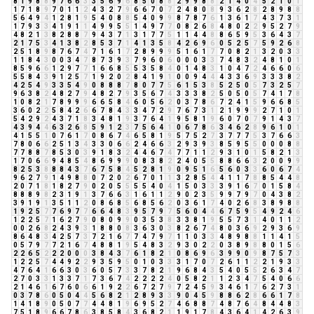
8
1
9
8
8
9
7
6
6
3
3
5
6
9
6
8
5
0
8
8
2
9
9
8
8
2
1
4
0
4
5
2
1
0
1
1
7
1
8
9
7
0
1
1
2
4
3
2
7
9
6
6
7
0
7
2
4
8
0
8
9
3
6
2
8
2
8
9
8
8
5
6
4
9
4
1
2
8
1
9
5
4
0
8
8
5
4
0
9
9
8
7
8
7
6
1
3
6
1
7
4
3
7
3
1
1
7
9
3
3
4
1
9
1
1
4
9
9
5
5
1
4
9
7
7
0
8
2
6
8
4
8
0
2
2
9
5
2
7
9
4
8
2
1
3
8
2
8
8
7
9
4
3
7
1
3
1
7
7
5
1
1
4
4
8
8
6
5
9
5
3
6
4
3
7
2
1
7
5
3
4
1
3
8
2
8
5
3
7
1
4
1
3
5
8
4
2
6
9
6
0
5
2
5
7
5
9
2
6
8
2
5
1
8
9
8
7
6
7
4
7
1
6
1
7
2
8
9
9
9
5
1
6
1
7
7
0
8
2
1
3
2
0
3
3
1
1
8
4
3
0
0
3
4
7
8
7
3
9
3
7
9
6
0
6
0
0
0
3
3
7
4
8
3
2
4
8
1
0
1
8
5
9
6
6
1
2
9
7
7
1
6
6
8
5
5
3
5
8
4
0
1
4
8
3
1
0
4
7
2
4
6
6
0
6
5
5
8
4
3
9
1
2
5
7
1
9
2
0
2
8
4
1
9
1
0
0
9
4
4
4
3
3
6
9
3
3
3
8
2
4
2
5
4
9
3
3
5
4
9
0
8
8
8
7
8
0
7
7
5
6
1
5
3
8
5
2
5
0
5
7
3
2
5
7
9
6
3
8
2
4
8
2
7
9
4
8
2
7
9
3
5
6
7
4
3
3
3
8
2
5
0
5
0
5
7
4
1
7
8
1
0
8
2
1
7
8
9
9
9
6
6
5
8
4
6
0
5
6
2
0
3
7
8
6
7
2
4
1
5
9
6
6
8
5
3
6
0
2
2
5
8
4
2
6
6
7
8
4
3
3
4
7
2
9
7
6
7
3
1
2
1
9
9
9
2
7
1
0
1
5
4
2
9
2
4
3
7
1
8
3
4
8
1
9
3
7
6
4
1
9
5
8
1
9
6
0
7
0
7
9
1
4
3
7
4
3
9
4
4
6
3
2
6
8
5
9
1
2
3
7
5
6
4
1
0
6
7
8
6
3
4
6
2
8
9
6
1
0
1
4
1
5
5
1
0
7
6
1
7
0
8
6
7
4
6
5
8
1
9
5
7
5
2
7
3
7
7
7
5
3
7
6
6
3
7
8
0
6
6
2
5
1
3
4
3
3
0
6
6
2
4
6
6
3
2
9
3
9
3
8
5
9
5
5
0
0
0
8
8
7
7
8
8
7
8
5
3
0
3
9
1
8
3
2
4
4
6
7
4
7
7
1
1
2
9
3
1
0
1
5
8
2
1
3
1
7
0
6
6
9
4
8
5
4
8
6
9
9
9
0
8
3
8
2
2
4
0
5
5
8
8
6
6
3
2
0
0
9
9
8
2
5
3
8
8
8
4
3
7
6
7
5
8
4
5
2
8
1
9
0
9
5
1
6
5
6
0
3
3
6
0
6
7
4
9
6
2
7
9
1
4
9
8
8
0
7
2
0
2
6
7
0
1
1
3
2
8
5
4
4
1
1
7
8
8
5
4
4
8
2
0
7
1
8
1
8
2
7
9
0
2
0
5
5
5
5
4
0
4
1
5
0
3
3
3
9
1
6
7
0
1
5
8
4
8
8
8
9
8
2
3
1
9
1
3
7
6
6
3
1
6
1
1
2
9
0
2
3
5
9
9
7
9
7
0
4
3
8
2
3
9
1
9
1
3
5
1
1
2
0
8
6
8
5
6
8
5
6
2
0
3
6
1
7
4
0
2
6
8
3
8
9
8
8
1
9
2
5
7
7
6
9
7
7
6
6
4
8
3
9
5
7
9
7
5
6
0
4
4
6
7
5
9
5
4
9
2
4
6
1
2
2
5
7
1
6
2
7
9
0
8
0
9
9
0
3
5
3
8
3
3
8
1
9
5
5
7
3
1
4
0
1
1
2
0
0
2
6
8
2
4
3
9
3
1
8
8
0
8
3
6
3
0
3
8
2
6
7
4
8
0
3
6
9
2
9
3
6
9
8
6
4
8
3
4
2
5
7
3
7
2
1
6
7
7
4
7
9
7
1
1
0
3
3
4
8
9
8
8
1
1
4
1
5
0
5
7
9
7
7
2
1
6
7
4
8
8
1
9
5
4
8
3
2
9
3
0
2
2
0
3
8
9
8
8
0
1
5
6
2
2
6
5
2
2
2
0
0
0
3
8
4
3
7
6
1
8
2
1
0
8
6
9
6
3
9
9
0
9
8
7
5
7
3
1
2
2
5
7
4
4
9
2
2
9
3
5
9
5
0
1
0
3
3
3
1
7
0
7
2
6
1
1
2
2
1
9
3
3
4
7
6
4
1
6
6
3
0
3
6
0
5
7
3
3
7
8
2
1
9
6
8
4
3
5
4
0
5
5
2
6
3
4
7
2
7
0
3
3
1
3
3
7
1
7
3
6
7
4
2
2
2
2
4
0
5
8
2
1
1
2
3
4
7
5
4
0
6
6
2
1
4
6
1
6
7
6
0
6
6
1
9
2
2
6
7
2
7
9
7
2
4
5
9
3
4
6
1
7
6
2
7
3
1
0
3
7
8
6
0
5
0
4
4
5
6
8
2
1
2
8
9
3
3
9
0
4
5
9
8
8
6
2
8
6
6
1
7
8
1
4
1
8
9
0
5
0
7
7
4
4
8
1
9
6
9
5
2
7
4
6
8
8
7
4
8
7
6
4
8
4
4
8
3
7
5
1
8
9
6
6
7
8
6
3
8
5
8
4
3
6
8
2
1
1
9
1
7
8
4
3
6
4
1
4
2
6
3
9