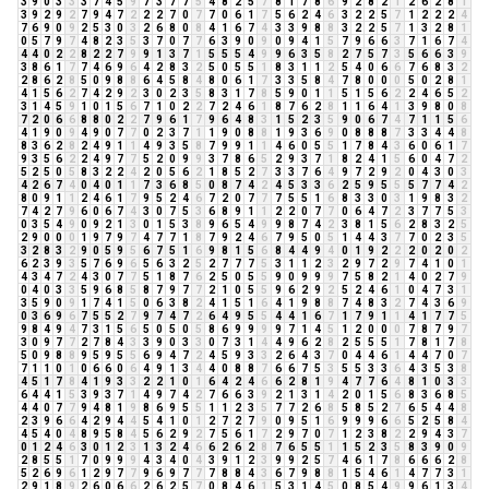
3
9
0
3
3
3
7
4
5
9
7
3
7
7
5
4
8
2
5
7
8
1
7
8
6
9
2
8
2
1
2
6
2
8
1
3
9
2
9
2
7
9
4
7
2
2
2
7
0
7
7
0
6
1
7
5
6
2
4
6
3
2
2
5
7
1
2
2
2
4
7
6
9
0
9
2
5
3
0
3
2
6
8
0
8
4
1
6
7
4
3
3
9
8
8
3
2
2
5
7
1
3
2
8
1
0
5
7
9
7
4
8
2
3
5
3
7
0
7
7
6
3
9
0
9
0
9
4
1
5
7
9
6
6
3
7
1
6
7
4
4
4
0
2
2
8
2
2
7
9
9
1
3
7
1
5
5
5
4
9
9
6
3
5
8
2
7
5
7
3
5
6
6
3
9
3
8
6
1
7
7
4
6
9
6
4
2
8
3
2
5
0
5
5
1
8
3
1
1
2
5
4
0
6
6
7
6
8
3
2
2
8
6
2
8
5
0
9
8
8
6
4
5
8
4
8
0
6
1
7
3
3
5
8
4
7
8
0
0
0
5
0
2
8
1
4
1
5
6
2
7
4
2
9
2
3
0
2
3
5
8
3
1
7
8
5
9
0
1
1
5
1
5
6
2
2
4
6
5
2
3
1
4
5
9
1
0
1
5
6
7
1
0
2
2
7
2
4
6
1
8
7
6
2
8
1
1
6
4
1
3
9
8
0
8
7
2
0
6
6
8
8
0
2
2
7
9
6
1
7
9
6
4
8
3
1
5
2
3
5
9
0
6
7
4
7
1
1
5
6
4
1
9
0
9
4
9
0
7
7
0
2
3
7
1
1
9
0
8
8
1
9
3
6
9
0
8
8
8
7
3
3
4
4
8
8
3
6
2
8
2
4
9
1
1
4
9
3
5
8
7
9
9
1
1
4
6
0
5
5
1
7
8
4
3
6
0
6
1
7
9
3
5
6
2
2
4
9
7
7
5
2
0
9
9
3
7
8
6
5
2
9
3
7
1
8
2
4
1
5
6
0
4
7
2
5
2
5
0
5
8
3
2
2
4
2
0
5
6
2
1
8
5
2
7
3
3
7
6
4
9
7
2
9
2
0
4
3
0
3
4
2
6
7
4
0
4
0
1
1
7
3
6
8
5
0
8
7
4
2
4
5
3
3
6
2
5
9
5
5
5
7
7
4
2
8
0
9
1
1
2
4
6
1
7
9
5
2
4
6
7
2
0
7
7
7
5
5
1
6
8
3
3
0
3
1
9
8
3
2
7
4
2
7
9
6
0
6
7
4
3
0
7
5
3
6
8
9
1
1
2
2
0
7
7
0
6
4
7
2
3
7
7
5
3
0
3
5
4
9
0
9
2
1
3
0
1
5
3
8
9
6
5
4
9
9
8
7
4
2
3
8
1
5
6
2
8
3
2
5
2
9
0
0
0
1
9
7
9
7
4
7
7
1
8
7
9
2
4
6
7
9
5
0
5
1
4
4
3
7
7
0
2
3
5
3
2
8
3
2
9
0
5
9
5
6
7
5
1
6
9
8
1
5
6
8
4
4
9
4
0
1
9
2
2
2
0
2
0
2
6
2
3
9
3
5
7
6
9
6
5
6
3
2
5
2
7
7
7
5
3
1
1
2
3
2
9
7
2
9
7
4
1
0
1
4
3
4
7
2
4
3
0
7
7
5
1
8
7
6
2
5
0
5
5
9
0
9
9
9
7
5
8
2
1
4
0
2
7
9
0
4
0
3
3
5
9
6
8
5
8
7
9
7
7
2
1
0
5
5
9
6
2
9
2
5
2
4
6
1
0
4
7
3
1
3
5
9
0
9
1
7
4
1
5
0
6
3
8
2
4
1
5
1
6
4
1
9
8
8
7
4
8
3
2
7
4
3
6
9
0
3
6
9
6
7
5
5
2
7
9
7
4
7
2
6
4
9
5
5
4
4
1
6
7
1
7
9
1
1
4
1
7
7
5
9
8
4
9
4
7
3
1
5
6
5
0
5
0
5
8
6
9
9
9
9
7
1
4
5
1
2
0
0
0
7
8
7
9
7
3
0
9
7
7
2
7
8
4
3
3
9
0
3
3
0
7
3
1
4
4
9
6
2
8
2
5
5
5
1
7
8
1
7
8
5
0
9
8
8
9
5
9
5
5
6
9
4
7
2
4
5
9
3
3
2
6
4
3
7
0
4
4
6
1
4
4
7
0
7
7
1
1
0
1
0
6
6
0
6
4
9
1
3
4
4
0
8
8
7
6
6
7
5
3
5
5
3
3
6
4
3
5
3
8
4
5
1
7
8
4
1
9
3
3
2
2
1
0
1
6
4
2
4
6
6
2
8
1
9
4
7
7
6
4
8
1
0
3
3
6
4
4
1
5
3
9
3
7
1
4
9
7
4
2
7
6
6
3
9
2
1
3
1
4
2
0
1
5
6
8
3
6
8
5
4
4
0
7
7
9
4
8
1
9
8
6
9
5
5
1
1
2
3
5
7
7
2
6
8
5
8
5
2
7
6
5
4
4
8
2
3
9
6
6
4
2
9
4
4
5
4
1
0
1
2
7
2
7
9
0
9
5
1
6
9
9
9
6
6
5
2
5
8
4
4
5
4
0
4
8
9
5
8
4
5
6
2
9
2
7
5
6
1
7
2
9
7
0
7
1
2
3
8
2
2
9
4
3
7
0
1
2
4
6
3
0
1
2
3
1
3
2
4
6
6
2
6
2
8
7
6
5
5
1
1
5
2
3
5
8
3
9
0
9
2
8
5
5
1
7
0
9
9
9
4
3
4
0
4
3
9
1
2
3
9
9
2
5
7
4
6
1
7
8
6
6
6
2
8
5
2
6
9
6
1
2
9
7
7
9
6
9
7
7
7
8
8
4
3
6
7
9
8
8
1
5
4
6
1
4
7
7
3
1
2
9
1
8
9
2
6
0
6
6
2
6
2
5
7
0
8
4
6
1
5
3
1
4
5
0
8
5
4
9
9
6
1
3
4