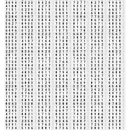
4
0
9
4
4
8
0
2
0
2
8
4
2
0
2
6
1
0
8
8
7
2
7
7
5
8
2
7
8
6
9
9
6
4
1
4
1
8
8
7
9
9
9
1
1
2
2
7
3
1
5
3
0
3
3
9
3
5
2
7
3
0
3
7
1
7
9
3
2
5
7
1
5
1
6
0
2
3
9
3
8
9
1
9
1
5
8
5
1
6
9
3
1
9
1
2
9
9
3
3
6
6
5
7
3
2
5
4
7
2
5
7
8
0
8
5
3
7
5
3
3
4
0
9
9
9
8
2
4
6
6
5
8
6
5
2
8
5
1
6
5
2
8
4
3
0
9
0
7
7
3
3
1
0
1
6
9
1
7
8
1
0
8
6
5
7
7
0
2
2
3
0
2
7
9
2
6
2
8
1
9
0
4
4
8
9
8
9
4
4
9
1
2
4
6
0
2
7
0
7
8
6
7
6
4
3
0
5
0
5
5
6
2
7
9
8
9
0
5
5
5
6
1
5
6
7
5
8
0
8
8
1
1
1
2
3
6
7
1
8
4
8
5
6
2
0
0
0
6
6
4
6
5
8
4
8
3
3
5
8
3
3
0
0
0
0
9
6
6
3
5
8
2
2
4
4
3
3
5
8
6
4
9
6
6
0
1
2
2
4
6
2
0
9
9
1
0
7
3
1
5
1
7
8
6
3
2
9
2
2
2
8
2
8
1
9
4
6
7
4
6
9
2
5
7
0
2
2
2
4
9
3
1
7
8
6
6
8
7
6
0
7
0
3
3
7
5
6
7
4
0
5
9
3
3
5
1
8
5
4
8
9
2
7
9
4
1
0
2
2
3
8
9
2
2
8
3
0
0
0
7
0
4
0
4
0
3
5
4
9
4
1
0
7
7
2
1
6
4
1
0
7
0
8
8
1
2
7
1
8
7
6
6
9
6
1
9
1
8
9
0
5
0
0
0
4
8
7
9
7
9
6
0
4
4
9
0
2
8
1
5
0
6
7
4
4
6
0
2
2
6
7
5
4
9
7
3
6
0
6
6
1
9
9
9
3
7
4
0
4
3
4
9
4
4
2
2
4
1
5
2
1
2
1
3
1
1
5
7
3
2
2
5
7
3
8
3
0
6
6
8
9
2
0
2
4
2
1
7
8
0
9
7
7
5
3
1
1
1
2
4
8
2
2
4
2
8
1
0
1
3
9
4
1
5
5
9
3
1
4
8
2
1
9
1
5
6
0
6
6
1
1
6
3
9
4
4
7
7
5
0
7
1
4
5
8
4
0
2
2
9
6
7
2
9
6
4
1
3
4
7
4
9
5
5
2
5
9
4
4
2
0
1
4
5
2
7
3
0
3
9
9
7
9
7
7
7
1
7
8
5
7
6
6
3
1
7
7
7
5
6
1
5
2
7
0
0
2
4
6
7
3
9
9
9
9
4
8
4
3
2
4
1
7
8
3
8
3
1
4
1
1
5
1
6
3
3
5
3
8
5
0
7
3
1
4
2
3
5
8
1
7
1
3
4
7
4
7
0
7
4
3
7
1
8
9
2
9
5
5
4
4
1
9
1
0
2
2
9
2
0
2
9
1
1
4
8
3
5
8
4
0
1
1
2
8
7
9
4
4
0
8
6
1
7
5
5
7
4
2
3
6
8
8
7
0
0
5
3
8
8
0
1
1
2
5
4
7
1
8
8
2
4
9
4
7
1
5
4
9
6
2
0
7
7
5
3
1
0
1
1
0
7
0
7
0
7
6
9
6
7
0
5
3
8
9
9
0
6
6
8
2
4
7
2
1
6
5
9
5
4
7
0
2
2
6
2
3
1
4
6
8
8
3
2
6
1
2
9
2
3
4
7
6
4
7
6
6
9
6
8
1
7
0
7
0
4
9
2
2
2
2
3
8
2
6
1
0
1
1
9
0
3
9
3
2
3
8
5
4
3
2
7
0
7
8
4
1
5
6
4
5
4
8
3
8
0
6
7
4
7
2
6
4
1
8
3
4
5
9
5
4
4
7
2
9
7
4
4
8
2
9
2
2
4
2
2
3
5
8
2
1
0
0
0
0
7
6
0
6
3
0
7
7
5
0
7
1
7
8
9
0
3
6
9
7
8
1
3
4
4
9
7
2
9
1
5
1
8
9
7
7
1
9
1
9
6
5
9
5
8
4
2
9
2
2
8
8
5
4
2
5
3
7
1
7
8
8
9
8
4
1
5
1
6
0
8
9
4
4
4
8
0
3
3
3
0
8
4
3
6
8
2
8
1
3
6
0
1
1
4
9
1
5
6
8
0
4
3
7
1
5
3
8
2
0
1
3
1
4
9
3
8
8
7
6
9
6
0
6
1
3
6
5
2
8
7
8
3
2
1
0
7
5
3
5
9
5
1
6
5
6
7
2
9
1
2
4
4
8
9
7
9
3
3
4
1
1
0
1
1
0
8
8
7
8
2
4
0
4
3
7
9
1
1
0
9
5
4
9
6
6
9
7
7
7
4
9
9
9
9
8
1
4
5
0
1
9
6
6
4
7
1
1
2
8
8
2
1
3
5
7
1
5
6
8
0
0
9
9
7
4
9
2
2
8
9
8
6
5
9
9
0
9
9
4
4
9
8
8
7
9
1
1
2
4
5
4
4
8
7
6
5
3
8
1
1
3
2
5
0
3
4
8
3
5
8
1
3
4
5
4
9
4
4
2
3
5
8
4
5
6
1
1
2
8
3
4
6
1
0
4
8
7
6
1
4
1
8
9
4
0
1
8
9
6
3
9
1
1
5
4
6
1
7
9
7
6
3
9
7
4
5
9
5
5
6
9
4
4
7
2
5
9
5
0
0
3
9
3
7
1
3
4
7
5
1
0
6
6
3
8
8
1
9
0
7
3
6
9
5
1
0
2
2
0
8
0
1
1
5
1
1
8
9