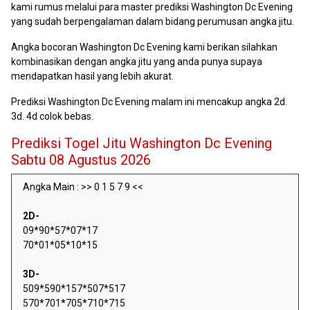
kami rumus melalui para master prediksi Washington Dc Evening
yang sudah berpengalaman dalam bidang perumusan angka jitu.
Angka bocoran Washington Dc Evening kami berikan silahkan
kombinasikan dengan angka jitu yang anda punya supaya
mendapatkan hasil yang lebih akurat.
Prediksi Washington Dc Evening malam ini mencakup angka 2d.
3d. 4d colok bebas.
Prediksi Togel Jitu Washington Dc Evening
Sabtu 08 Agustus 2026
Angka Main : >> 0 1 5 7 9 <<
2D-
09*90*57*07*17
70*01*05*10*15
3D-
509*590*157*507*517
570*701*705*710*715