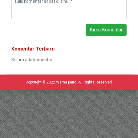
Kirim Komentar
Komentar Terbaru
Belum ada komentar
Copyright © 2022 Warna paito. All Rights Reserved.