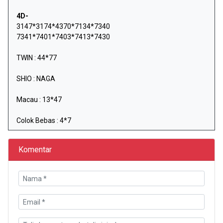
4D-
3147*3174*4370*7134*7340
7341*7401*7403*7413*7430
TWIN : 44*77
SHIO : NAGA
Macau : 13*47
Colok Bebas : 4*7
Komentar