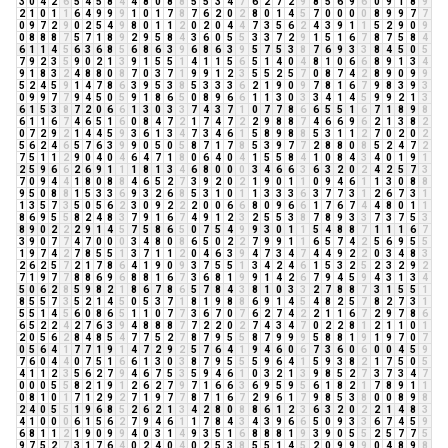
3
0
4
2
6
5
4
5
8
4
4
8
0
8
8
5
5
3
4
7
6
2
7
2
9
8
5
6
9
6
0
9
1
8
9
2
1
0
1
1
6
4
9
9
9
1
0
1
7
8
7
6
2
0
2
8
0
1
4
5
7
0
0
0
0
8
9
9
7
7
0
9
7
2
9
0
2
5
4
9
8
0
1
1
2
0
2
0
4
4
7
3
5
6
2
4
3
9
1
1
5
2
9
0
9
0
8
8
8
7
5
7
1
8
9
2
9
5
8
4
3
6
0
5
5
3
3
7
2
9
1
5
1
6
7
8
7
5
8
4
6
1
1
4
5
6
3
6
8
5
6
8
6
3
9
6
8
6
3
9
5
7
5
3
8
7
6
9
3
3
8
4
5
0
5
7
9
2
3
5
9
0
2
1
3
9
1
5
5
1
4
1
1
5
6
5
1
4
0
4
8
1
0
6
6
8
9
1
3
4
9
1
8
3
2
4
8
8
0
8
7
0
3
7
1
9
9
1
2
3
5
5
2
5
7
0
8
7
4
2
8
9
0
9
9
5
2
4
5
9
1
4
7
8
6
3
9
5
3
8
5
3
3
3
6
2
1
9
0
9
7
8
1
6
7
9
8
3
9
3
0
9
9
7
7
9
4
5
0
5
9
1
8
6
5
0
8
9
6
6
1
1
3
0
3
3
4
1
4
5
9
9
2
1
3
6
1
5
3
8
7
2
0
6
6
1
3
0
3
3
7
4
3
7
1
0
7
7
8
6
6
5
5
1
6
7
1
8
9
8
6
1
1
6
7
4
6
5
1
6
0
8
4
7
2
1
7
4
7
2
2
9
8
8
7
4
6
6
9
6
2
1
3
8
2
0
7
2
9
2
1
4
4
5
9
3
6
1
3
4
7
3
4
6
1
5
8
9
8
8
5
3
1
1
2
7
0
2
0
2
5
6
2
4
6
5
7
6
3
9
9
0
5
0
5
8
7
1
7
8
5
3
9
7
7
2
8
8
0
8
5
2
4
7
2
7
5
1
1
2
9
0
4
0
4
6
4
7
1
8
0
6
4
0
4
1
5
5
8
4
1
0
8
4
3
4
0
1
9
1
2
5
9
6
6
2
6
9
1
1
1
8
1
3
4
6
8
0
0
0
3
4
6
6
3
6
3
2
0
2
4
2
5
7
3
7
0
9
4
4
1
8
0
8
8
4
6
5
2
7
3
9
2
0
2
1
9
0
1
1
0
9
4
6
1
1
3
0
8
8
9
5
0
8
8
1
5
3
3
6
9
3
2
6
8
5
3
1
0
1
1
3
3
3
6
3
7
7
3
1
2
6
7
3
1
1
3
5
7
3
5
0
5
6
2
3
0
9
2
2
2
0
0
6
6
8
0
9
6
6
1
7
6
7
4
4
8
0
1
1
8
6
9
5
5
8
2
4
8
3
7
9
1
6
7
4
9
1
2
3
2
5
5
3
8
7
8
9
3
3
7
3
7
5
3
8
9
0
2
2
2
9
1
4
5
7
5
8
6
5
0
7
5
4
9
9
3
0
1
1
5
4
8
8
7
1
1
1
6
7
3
9
0
7
7
4
7
0
0
0
3
4
8
0
8
6
5
0
2
2
7
9
9
1
1
6
5
7
4
2
5
6
9
5
5
1
9
7
4
2
7
8
5
5
1
3
7
1
1
2
0
4
6
3
9
4
7
3
4
7
4
4
9
2
2
0
3
4
8
3
2
6
2
5
7
2
1
7
8
6
4
1
9
0
9
3
7
5
5
1
3
4
2
4
6
1
5
3
2
5
2
3
2
9
2
7
1
9
7
7
8
8
6
9
6
8
8
1
6
7
3
6
8
1
9
9
1
4
2
6
7
9
4
5
9
4
3
1
3
4
5
0
6
2
8
5
9
8
2
1
8
6
7
8
6
5
7
8
4
3
8
1
0
3
3
2
7
8
8
7
3
1
5
5
1
8
5
5
7
3
5
2
1
4
5
0
5
3
7
1
8
1
9
8
8
6
9
1
4
5
4
8
2
5
7
8
2
7
3
1
5
5
1
4
5
6
0
8
6
5
1
1
0
7
7
3
6
7
0
7
6
2
7
4
2
2
1
1
6
7
2
9
7
8
6
6
5
2
2
4
2
7
6
3
9
4
8
8
8
7
7
2
2
0
2
7
4
3
4
7
0
2
2
8
1
2
1
1
0
1
2
0
5
6
2
8
4
8
5
4
7
7
5
2
7
8
7
9
5
5
8
7
9
9
9
5
8
8
1
9
1
9
7
0
7
0
5
6
4
1
7
7
1
9
1
4
7
2
9
2
5
7
6
4
1
9
4
6
0
6
7
3
6
0
6
0
0
4
5
9
7
6
0
4
4
0
7
5
1
6
6
1
3
0
3
8
7
9
5
5
5
9
6
4
1
5
9
3
8
2
1
7
5
0
5
4
1
1
2
3
5
6
2
7
9
4
6
7
5
3
5
9
4
6
1
0
3
2
1
3
9
8
5
2
7
3
7
3
4
7
0
0
0
5
5
8
2
1
9
1
2
6
2
7
9
7
1
6
6
3
6
9
5
9
5
6
1
8
2
1
7
8
9
1
1
0
8
1
0
1
7
1
2
9
2
7
1
9
7
7
8
7
1
6
7
2
9
6
1
7
9
8
5
3
8
0
0
8
9
8
2
4
0
5
5
1
9
6
8
5
2
6
2
1
3
4
2
8
0
8
8
6
1
2
3
6
3
2
0
2
2
1
4
8
3
4
1
0
0
0
6
1
5
6
2
7
9
4
6
1
1
7
8
4
3
4
3
9
6
6
5
0
9
3
3
6
7
4
5
9
6
8
1
1
2
1
9
0
9
9
4
0
3
1
4
9
3
5
1
6
8
8
8
1
9
3
9
0
5
5
2
5
7
7
5
9
7
5
2
7
3
1
7
6
4
0
2
4
0
4
0
2
5
3
8
5
5
1
4
5
2
0
9
9
9
0
4
8
9
8