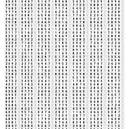
4
5
4
9
4
0
4
4
7
2
9
1
6
7
4
8
9
6
8
5
3
4
3
3
6
7
0
3
9
3
8
9
9
6
6
3
9
7
3
1
1
5
2
3
5
2
5
5
6
2
9
5
4
0
4
7
7
3
5
8
9
8
8
1
9
5
8
4
0
4
7
6
8
3
2
5
4
4
5
9
6
0
3
6
9
7
1
7
4
2
5
4
5
2
7
3
9
0
7
7
6
2
2
0
2
9
7
7
4
2
9
9
2
7
9
5
7
2
4
6
6
2
3
0
3
5
2
7
3
1
2
0
4
7
2
6
2
6
8
5
7
4
6
7
4
0
0
8
1
9
6
5
9
8
8
7
6
4
4
8
7
7
0
9
9
5
2
5
4
9
5
0
0
6
6
6
6
2
4
6
8
1
3
6
9
0
1
8
6
5
7
1
0
1
1
4
8
5
5
1
5
0
2
9
2
5
8
4
0
4
7
9
7
8
6
6
9
6
7
4
3
4
6
9
6
0
0
1
6
7
7
9
7
8
6
8
9
6
3
9
3
8
9
9
9
5
1
9
7
7
1
4
4
1
5
7
5
0
7
7
8
3
4
3
7
0
8
6
5
2
5
2
0
8
8
7
8
1
3
4
5
5
3
2
5
5
7
1
2
3
6
8
5
4
9
1
2
5
8
4
1
0
4
7
2
1
7
9
7
7
0
4
5
9
5
3
1
1
7
8
5
1
6
2
8
7
0
7
9
7
1
4
2
6
8
0
0
4
2
6
7
9
0
8
8
7
0
7
8
6
0
3
5
2
7
6
8
0
3
3
4
6
0
9
9
9
4
6
9
6
4
4
8
1
9
2
2
6
5
2
3
8
0
8
8
3
3
4
2
6
5
7
0
2
2
4
3
3
9
3
5
2
0
1
1
0
2
8
2
1
9
1
0
4
4
5
0
5
9
5
2
2
0
4
4
7
1
6
3
9
6
7
3
5
8
3
1
8
5
4
3
9
0
7
7
7
2
6
7
4
4
2
2
6
8
4
0
0
7
7
1
7
2
7
9
7
2
8
5
4
2
5
4
9
4
0
9
5
9
5
8
6
1
9
1
0
1
0
4
4
7
5
1
5
6
1
5
0
9
9
5
5
7
0
7
6
8
7
3
1
8
9
1
6
7
1
0
3
0
3
0
5
7
6
4
9
0
0
0
0
2
0
1
3
4
6
6
2
7
9
1
1
6
9
6
8
2
0
9
9
2
3
3
4
7
3
7
4
0
4
0
1
2
3
5
2
4
1
1
2
8
2
8
7
6
5
1
7
4
2
0
1
5
7
3
6
9
2
5
7
1
3
5
6
2
2
4
1
3
4
3
5
3
5
8
9
5
9
1
1
3
9
7
8
6
4
6
8
2
1
9
5
7
7
5
7
0
0
8
8
2
0
9
2
2
2
3
7
0
7
6
9
4
7
2
7
9
5
2
7
3
6
9
2
2
6
7
4
7
2
2
6
2
9
2
8
5
5
5
1
9
0
3
7
1
7
4
4
1
5
6
4
6
4
1
1
9
0
2
2
8
9
3
8
2
8
3
8
0
8
7
3
6
6
3
5
3
3
2
5
1
7
6
6
3
1
0
5
9
5
9
0
3
1
4
9
8
5
3
8
6
7
1
5
6
7
9
8
2
1
0
4
3
2
5
0
6
3
0
3
8
0
0
6
6
1
7
9
8
8
8
3
6
7
4
0
9
9
6
6
6
2
9
1
1
1
3
5
5
1
3
4
7
3
1
1
3
9
1
1
5
2
1
8
9
9
9
4
4
8
0
8
6
5
2
4
7
3
2
5
3
4
0
0
0
2
6
4
1
5
7
3
6
0
6
1
7
8
5
4
9
6
0
3
3
9
8
7
7
5
4
3
3
1
4
3
1
8
2
1
9
4
4
0
4
3
0
1
5
6
4
8
7
4
2
5
0
8
4
3
6
1
6
0
6
8
9
0
2
2
2
9
6
6
3
7
3
3
3
6
2
0
8
5
4
5
3
0
4
4
2
8
4
2
6
6
3
9
0
9
0
3
5
8
4
9
7
7
9
7
2
6
0
6
6
2
1
9
6
6
3
5
6
5
2
9
1
4
7
2
6
1
1
0
1
6
9
0
3
3
9
0
7
7
5
3
8
5
2
7
4
3
4
6
1
6
8
4
6
1
4
1
3
3
6
9
6
5
7
3
8
8
8
1
9
0
8
4
6
1
8
1
3
3
6
5
5
1
8
9
3
5
6
3
9
0
4
6
5
2
4
2
1
7
8
8
3
8
1
9
9
1
0
6
6
6
5
4
0
4
3
9
0
3
3
6
0
6
5
2
8
6
8
3
2
4
0
1
4
5
9
6
8
6
5
1
5
1
3
4
1
1
0
0
0
5
7
7
9
7
1
9
5
1
6
7
9
0
5
5
6
7
2
4
6
8
0
5
3
8
8
2
2
1
3
9
9
1
4
5
3
0
8
3
2
4
3
9
8
8
3
4
2
5
7
8
8
5
7
3
6
0
3
5
8
9
5
7
6
4
0
4
7
4
2
2
8
2
1
3
1
1
6
9
6
4
6
6
2
8
0
3
8
7
6
4
0
6
9
6
9
7
1
2
3
9
1
1
2
3
7
3
0
3
3
2
8
7
7
5
1
6
7
7
5
6
8
1
2
3
6
8
9
5
5
5
0
5
3
8
1
7
9
9
9
3
8
4
0
4
3
5
8
0
8
5
3
8
5
4
1
6
0
8
8
9
5
8
1
9
7
0
7
0
7
7
6
9
3
3
9
7
4
4
8
8
3
9
8
8
6
9
2
6
8
4
8
2
1
3
2
8
4
7
2
3
3
8
4
3
9
3
6
7
4
5
4
7
0
7
2
9
8
2
1
2
9
6
1
7
1
1
1
5
6