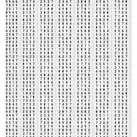
5
5
6
6
3
5
2
7
4
2
2
5
2
7
9
2
4
4
7
2
2
8
8
2
1
4
3
6
1
7
7
0
4
8
3
7
8
3
9
3
6
4
0
2
2
9
3
8
4
3
3
8
7
4
2
5
2
4
7
2
9
1
6
5
2
9
2
1
8
9
2
3
1
7
8
0
4
3
1
4
3
1
8
8
7
4
9
8
1
9
5
7
8
1
9
2
5
9
0
9
1
7
9
3
3
8
9
9
5
5
3
1
3
7
1
2
8
3
6
9
4
5
8
5
4
0
7
5
8
4
9
5
8
8
7
7
7
0
0
0
0
7
9
4
4
7
0
3
9
3
5
2
3
1
4
9
5
0
6
6
8
9
9
6
6
4
1
4
4
8
7
1
4
9
4
1
1
8
8
7
8
2
0
1
1
4
5
2
4
6
0
2
0
4
4
7
2
9
4
4
5
8
3
9
3
1
6
4
6
1
8
0
5
9
5
2
7
5
1
6
7
9
4
0
4
0
8
4
4
8
6
9
0
8
8
0
9
5
1
6
0
5
7
4
2
1
6
4
4
8
0
0
0
3
3
1
0
3
2
5
0
4
1
8
9
1
8
9
8
8
8
5
7
1
8
7
2
1
3
4
0
2
0
3
3
7
2
7
6
4
7
8
5
3
8
4
9
9
2
2
4
5
8
8
7
0
3
6
4
1
0
9
6
2
8
2
9
8
7
6
3
5
5
5
1
8
1
9
2
2
6
5
1
6
7
3
6
1
3
4
9
3
2
9
2
1
7
8
6
5
2
0
4
9
4
1
3
7
1
8
3
3
0
0
0
7
0
6
9
6
8
1
5
4
9
6
4
2
5
7
1
0
9
9
9
4
8
0
3
3
3
0
3
2
5
2
2
5
0
5
2
4
9
4
4
4
3
1
4
5
0
4
2
0
2
7
0
4
9
4
9
0
8
8
7
4
3
1
0
1
5
5
5
2
7
8
7
3
0
3
0
2
1
1
2
4
6
3
3
6
9
5
3
5
8
8
5
2
2
4
2
9
2
0
2
9
0
3
7
1
7
3
7
8
6
5
8
9
2
2
5
3
6
7
4
7
6
8
2
1
5
7
7
9
7
9
3
0
6
6
0
3
8
8
7
7
7
6
1
7
0
1
4
6
1
6
7
6
9
6
2
1
0
2
2
8
7
2
7
9
0
6
2
3
5
6
0
6
5
2
4
2
1
3
4
1
6
3
4
7
9
0
2
6
8
1
8
5
7
3
6
0
6
7
4
3
6
1
1
2
3
5
0
1
1
3
0
0
1
1
9
9
7
1
8
8
7
7
0
7
7
3
6
9
6
3
0
1
4
5
8
1
9
7
7
0
1
7
3
1
4
9
5
0
5
0
7
7
3
1
5
5
5
1
6
5
9
3
3
6
5
7
4
5
9
3
4
5
8
4
2
3
0
6
6
7
8
9
9
9
3
4
8
2
1
0
7
1
5
6
2
7
9
6
6
4
0
7
5
3
3
4
1
0
1
5
1
1
0
1
8
8
9
7
7
2
9
3
7
1
6
6
5
0
5
2
9
8
2
1
2
9
3
3
6
5
2
3
6
9
4
8
4
2
6
4
2
6
1
7
8
7
9
8
8
1
1
3
1
4
9
1
0
0
0
0
5
0
6
6
4
0
4
0
4
7
5
8
9
8
4
4
8
5
4
0
5
0
2
2
8
3
9
0
9
7
5
3
3
6
2
4
1
3
4
6
4
0
0
0
8
9
9
6
6
8
1
6
1
7
2
7
7
2
9
3
1
1
6
7
6
8
1
3
4
8
2
1
2
3
3
5
5
7
3
1
6
9
7
7
5
0
1
9
1
3
7
9
4
4
7
1
8
8
7
6
9
0
9
9
0
2
1
3
4
5
4
6
2
8
6
4
9
3
3
0
4
6
9
6
7
1
6
3
9
0
4
8
7
6
4
9
2
2
4
3
6
1
0
1
1
8
0
5
5
0
9
8
1
9
5
3
9
6
6
3
4
0
9
9
0
9
4
2
6
1
7
6
8
5
8
1
5
9
5
9
6
7
8
6
0
7
2
9
2
9
9
2
3
5
9
7
8
7
6
0
2
2
1
3
0
9
0
7
7
3
3
2
7
9
7
3
3
3
6
5
2
7
0
7
7
6
3
7
1
4
4
0
1
1
0
6
7
6
4
0
7
6
4
1
0
8
4
3
7
2
7
3
2
5
9
8
1
6
7
7
4
5
7
3
8
7
4
8
3
1
4
0
8
8
5
2
0
5
5
0
8
5
6
2
6
9
8
4
3
8
8
3
4
7
1
7
8
6
5
8
4
6
8
5
4
7
5
9
5
9
1
8
6
5
9
0
7
8
6
3
5
3
9
3
6
2
0
9
9
2
8
1
7
8
8
4
8
3
2
8
8
6
1
7
1
0
1
6
7
4
4
0
7
7
4
8
9
7
7
2
2
2
7
9
7
9
1
5
6
6
9
0
7
7
0
5
1
1
2
6
2
1
5
6
1
4
9
4
4
9
3
2
3
5
2
6
5
5
1
8
6
2
6
8
2
0
8
9
8
4
9
3
7
1
0
0
2
9
2
5
3
7
0
7
2
6
8
5
4
7
0
0
6
6
4
9
2
8
1
9
9
7
4
2
7
2
6
0
6
4
8
3
7
1
4
1
7
6
4
4
2
2
0
2
3
3
7
9
7
9
6
6
0
6
4
2
9
7
7
8
1
6
5
2
8
4
0
0
0
8
8
5
6
2
3
4
3
0
3
7
2
8
7
6
3
8
9
0
9
3
4
3
3
6
7
6
2
6
8
3
9
1
3
4
3
1
2
4
6
2
7
0
6
6
4
7
3
0
3
3
5
0
7
7
1
0
6
7
4
0
9
7
5
3
4
5
9
8
8