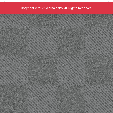
Copyright © 2022 Warna paito. All Rights Reserved.